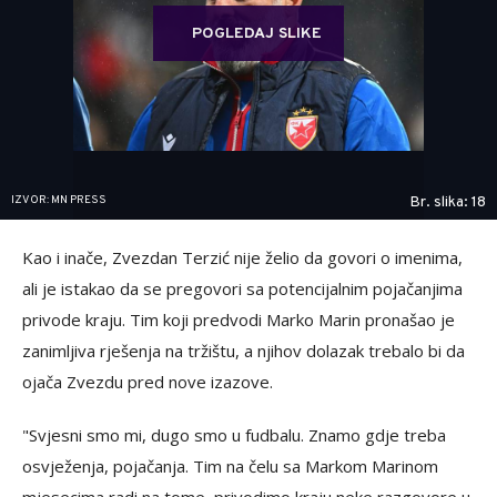
POGLEDAJ SLIKE
IZVOR: MN PRESS
Br. slika: 18
Kao i inače, Zvezdan Terzić nije želio da govori o imenima,
ali je istakao da se pregovori sa potencijalnim pojačanjima
privode kraju. Tim koji predvodi Marko Marin pronašao je
zanimljiva rješenja na tržištu, a njihov dolazak trebalo bi da
ojača Zvezdu pred nove izazove.
"Svjesni smo mi, dugo smo u fudbalu. Znamo gdje treba
osvježenja, pojačanja. Tim na čelu sa Markom Marinom
mjesecima radi na tome, privodimo kraju neke razgovore u