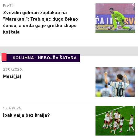
0
Pre 7 h
Zvezdin golman zaplakao na
"Marakani": Trebinjac dugo čekao
šansu, a onda ga je greška skupo
koštala
KOLUMNA - NEBOJŠA ŠATARA
0
23.07.2026.
Mesi(ja)
2
15.07.2026.
Ipak valja bez kralja?