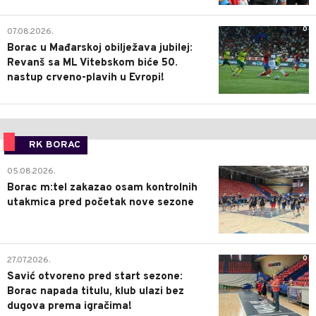
0
07.08.2026.
Borac u Mađarskoj obilježava jubilej:
Revanš sa ML Vitebskom biće 50.
nastup crveno-plavih u Evropi!
RK BORAC
0
05.08.2026.
Borac m:tel zakazao osam kontrolnih
utakmica pred početak nove sezone
0
27.07.2026.
Savić otvoreno pred start sezone:
Borac napada titulu, klub ulazi bez
dugova prema igračima!