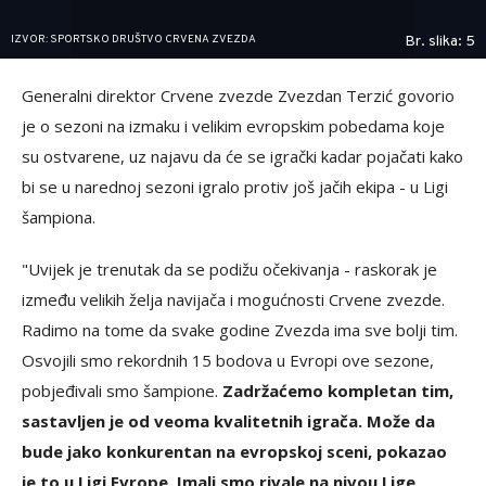
IZVOR: SPORTSKO DRUŠTVO CRVENA ZVEZDA
Br. slika: 5
Generalni direktor Crvene zvezde Zvezdan Terzić govorio
je o sezoni na izmaku i velikim evropskim pobedama koje
su ostvarene, uz najavu da će se igrački kadar pojačati kako
bi se u narednoj sezoni igralo protiv još jačih ekipa - u Ligi
šampiona.
"Uvijek je trenutak da se podižu očekivanja - raskorak je
između velikih želja navijača i mogućnosti Crvene zvezde.
Radimo na tome da svake godine Zvezda ima sve bolji tim.
Osvojili smo rekordnih 15 bodova u Evropi ove sezone,
pobjeđivali smo šampione.
Zadržaćemo kompletan tim,
sastavljen je od veoma kvalitetnih igrača. Može da
bude jako konkurentan na evropskoj sceni, pokazao
je to u Ligi Evrope. Imali smo rivale na nivou Lige