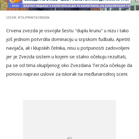
IZVOR: RTS/PRINTSCREEEN
Crvena zvezda je osvojila šestu "duplu krunu" u nizu i tako
još jednom potvrdila dominaciju u srpskom fudbalu. Apetiti
navijača, ali i klupskih čelnika, nisu u potpunosti zadovoljeni
jer je Zvezda sistem u kojem se stalno očekuju rezultati,
pa se od tima okupljenog oko Zvezdana Terzića očekuje da
ponovo napravi uslove za iskorak na međunarodnoj sceni.