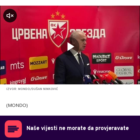
zvuk
IZVOR: MONDO/DUŠAN NINKOVIĆ
(MONDO)
Naše vijesti ne morate da provjeravate