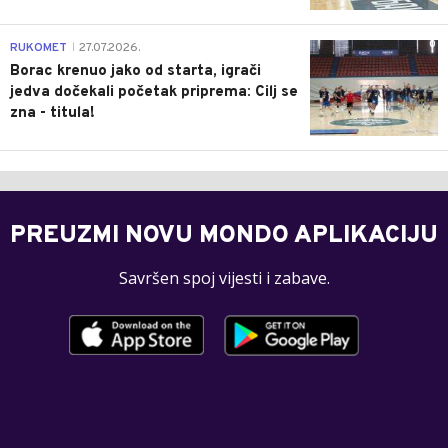
0
RUKOMET
27.07.2026.
|
Borac krenuo jako od starta, igrači
jedva dočekali početak priprema: Cilj se
zna - titula!
PREUZMI NOVU MONDO APLIKACIJU
Savršen spoj vijesti i zabave.