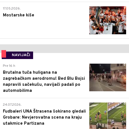
0
17.05.2026.
Mostarske kiše
NAVIJAČI
0
Pre 16 h
Brutalna tuča huligana na
zagrebačkom aerodromu! Bed Blu Bojsi
napravili sačekušu, navijači padali po
automobilima
0
24.07.2026.
Fudbaleri UNA Štrasena šokirano gledali
Grobare: Nevjerovatna scena na kraju
utakmice Partizana