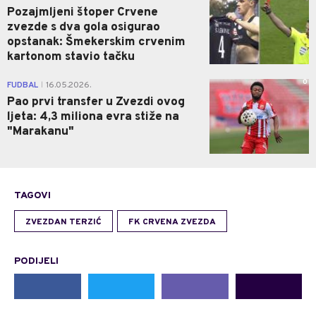
Pozajmljeni štoper Crvene
zvezde s dva gola osigurao
opstanak: Šmekerskim crvenim
kartonom stavio tačku
0
FUDBAL
16.05.2026.
|
Pao prvi transfer u Zvezdi ovog
ljeta: 4,3 miliona evra stiže na
"Marakanu"
TAGOVI
ZVEZDAN TERZIĆ
FK CRVENA ZVEZDA
PODIJELI