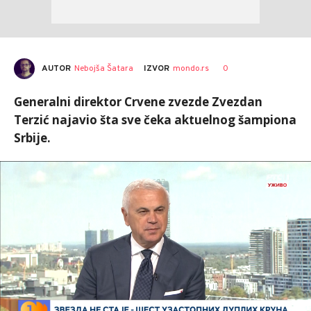
AUTOR
Nebojša Šatara
0
IZVOR
mondo.rs
Generalni direktor Crvene zvezde Zvezdan
Terzić najavio šta sve čeka aktuelnog šampiona
Srbije.