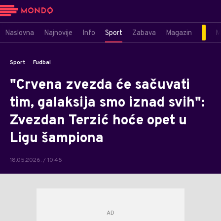
Naslovna
Najnovije
Info
Sport
Zabava
Magazin
M
Sport
Fudbal
"Crvena zvezda će sačuvati
tim, galaksija smo iznad svih":
Zvezdan Terzić hoće opet u
Ligu šampiona
18.05.2026. / 10:45