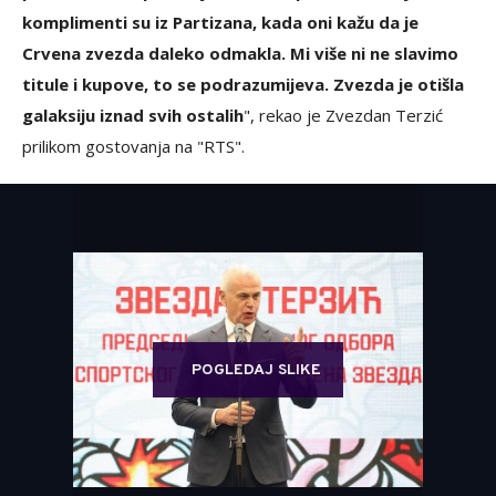
komplimenti su iz Partizana, kada oni kažu da je
Crvena zvezda daleko odmakla. Mi više ni ne slavimo
titule i kupove, to se podrazumijeva. Zvezda je otišla
galaksiju iznad svih ostalih
", rekao je Zvezdan Terzić
prilikom gostovanja na "RTS".
POGLEDAJ SLIKE