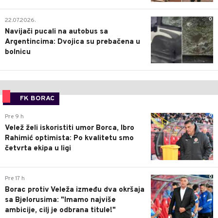
0
22.07.2026.
Navijači pucali na autobus sa
Argentincima: Dvojica su prebačena u
bolnicu
FK BORAC
0
Pre 9 h
Velež želi iskoristiti umor Borca, Ibro
Rahimić optimista: Po kvalitetu smo
četvrta ekipa u ligi
0
Pre 17 h
Borac protiv Veleža između dva okršaja
sa Bjelorusima: "Imamo najviše
ambicije, cilj je odbrana titule!"