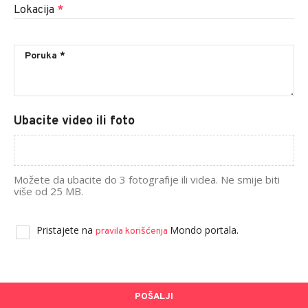
Lokacija
*
Ubacite video ili foto
Možete da ubacite do 3 fotografije ili videa. Ne smije biti
više od 25 MB.
Pristajete na
Mondo portala.
pravila korišćenja
POŠALJI