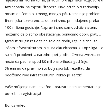
fazi napada, na mjestu štopera. Navijači će biti zadovoljni,
mislim da ćemo biti mnog, mnogo jači. Nama nije problem
finansijska konkurencija, stabilni smo, prihodujemo preko
100 miliona godišnje. Napravili smo samoodrživ sistem,
možemo da platimo obeštećenje, ponudimo dobru platu...
Igrači iz drugih razloga ne žele da dođu, liga je slaba, sa
lošom infrastrukturom, nisu na oku ekipama iz Top5 liga. To
su naši problemi. U narednih pet godina Crvena zvezda ne
može da padne ispod 80 miliona prihoda godišnje.
Stremimo da pravimo što bolji sportski rezultat, da
podižemo nivo infrastrukture", rekao je Terzić.
Vaše mišljenje nam je važno - ostavite nam komentar, nije
potrebna registracija!
Bonus video: