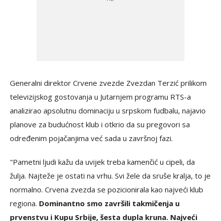
Generalni direktor Crvene zvezde Zvezdan Terzić prilikom
televizijskog gostovanja u Jutarnjem programu RTS-a
analizirao apsolutnu dominaciju u srpskom fudbalu, najavio
planove za budućnost klub i otkrio da su pregovori sa
određenim pojačanjima već sada u završnoj fazi.
"Pametni ljudi kažu da uvijek treba kamenčić u cipeli, da
žulja. Najteže je ostati na vrhu. Svi žele da sruše kralja, to je
normalno. Crvena zvezda se pozicionirala kao najveći klub
regiona.
Dominantno smo završili takmičenja u
prvenstvu i Kupu Srbije, šesta dupla kruna. Najveći