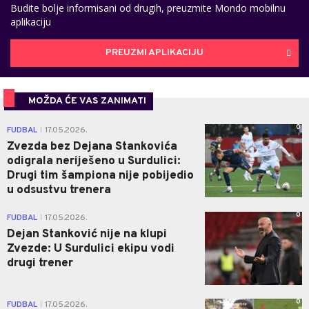
Budite bolje informisani od drugih, preuzmite Mondo mobilnu
aplikaciju
PREUZMI APLIKACIJU
MOŽDA ĆE VAS ZANIMATI
0
FUDBAL
17.05.2026.
|
Zvezda bez Dejana Stankovića
odigrala neriješeno u Surdulici:
Drugi tim šampiona nije pobijedio
u odsustvu trenera
0
FUDBAL
17.05.2026.
|
Dejan Stanković nije na klupi
Zvezde: U Surdulici ekipu vodi
drugi trener
0
FUDBAL
17.05.2026.
|