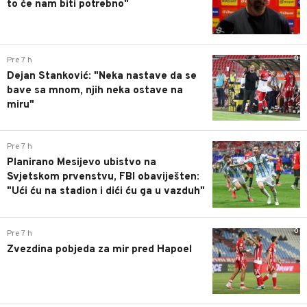
to će nam biti potrebno"
0
Pre 7 h
Dejan Stanković: "Neka nastave da se
bave sa mnom, njih neka ostave na
miru"
0
Pre 7 h
Planirano Mesijevo ubistvo na
Svjetskom prvenstvu, FBI obaviješten:
"Ući ću na stadion i dići ću ga u vazduh"
0
Pre 7 h
Zvezdina pobjeda za mir pred Hapoel