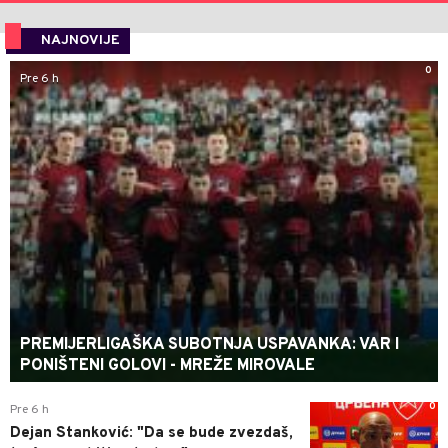
NAJNOVIJE
0
Pre 6 h
PREMIJERLIGAŠKA SUBOTNJA USPAVANKA: VAR I
PONIŠTENI GOLOVI - MREŽE MIROVALE
0
Pre 6 h
Dejan Stanković: "Da se bude zvezdaš,