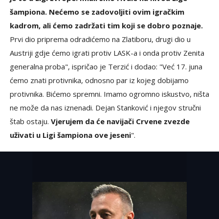
šampiona. Nećemo se zadovoljiti ovim igračkim
kadrom, ali ćemo zadržati tim koji se dobro poznaje.
Prvi dio priprema odradićemo na Zlatiboru, drugi dio u
Austriji gdje ćemo igrati protiv LASK-a i onda protiv Zenita
generalna proba", ispričao je Terzić i dodao: "Već 17. juna
ćemo znati protivnika, odnosno par iz kojeg dobijamo
protivnika. Bićemo spremni. Imamo ogromno iskustvo, ništa
ne može da nas iznenadi. Dejan Stanković i njegov stručni
štab ostaju.
Vjerujem da će navijači Crvene zvezde
uživati u Ligi šampiona ove jeseni
".