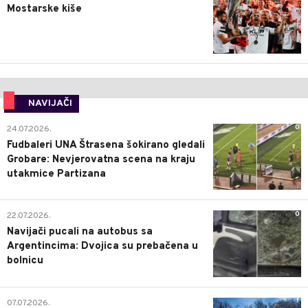
Mostarske kiše
NAVIJAČI
0
24.07.2026.
Fudbaleri UNA Štrasena šokirano gledali
Grobare: Nevjerovatna scena na kraju
utakmice Partizana
0
22.07.2026.
Navijači pucali na autobus sa
Argentincima: Dvojica su prebačena u
bolnicu
1
07.07.2026.