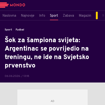
Naslovna
Najnovije
Info
Sport
Zabava
Magazin
M
Sport
Fudbal
Šok za šampiona svijeta:
Argentinac se povrijedio na
treningu, ne ide na Svjetsko
prvenstvo
06.06.2026. / 13:18