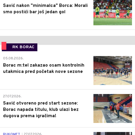
Savić nakon "minimalca" Borca: Morali
smo postići bar još jedan gol
RK BORAC
0
05.08.2026.
Borac m:tel zakazao osam kontrolnih
utakmica pred početak nove sezone
0
27.07.2026.
Savić otvoreno pred start sezone:
Borac napada titulu, klub ulazi bez
dugova prema igračima!
0
RUKOMET
27.07.2026.
|