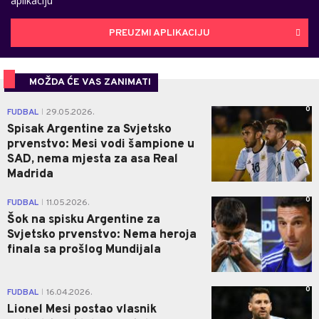
aplikaciju
PREUZMI APLIKACIJU
MOŽDA ĆE VAS ZANIMATI
0
FUDBAL
29.05.2026.
|
Spisak Argentine za Svjetsko
prvenstvo: Mesi vodi šampione u
SAD, nema mjesta za asa Real
Madrida
0
FUDBAL
11.05.2026.
|
Šok na spisku Argentine za
Svjetsko prvenstvo: Nema heroja
finala sa prošlog Mundijala
0
FUDBAL
16.04.2026.
|
Lionel Mesi postao vlasnik