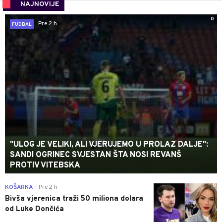
NAJNOVIJE
0
Pre 2 h
FUDBAL
"ULOG JE VELIKI, ALI VJERUJEMO U PROLAZ DALJE":
SANDI OGRINEC SVJESTAN ŠTA NOSI REVANŠ
PROTIV VITEBSKA
0
KOŠARKA
Pre 2 h
|
Bivša vjerenica traži 50 miliona dolara
od Luke Dončića