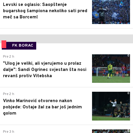
Levski se oglasio: Saopštenje
bugarskog šampiona nekoliko sati pred
meč sa Borcem!
FK BORAC
0
Pre 2 h
"Ulog je veliki, ali vjerujemo u prolaz
dalje": Sandi Ogrinec svjestan šta nosi
revanš protiv Vitebska
0
Pre 2 h
Vinko Marinović otvoreno nakon
pobjede: Ostaje žal za bar još jednim
golom
0
Pre 3 h