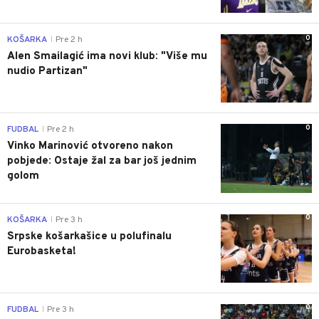
0
KOŠARKA
Pre 2 h
|
Alen Smailagić ima novi klub: "Više mu
nudio Partizan"
0
FUDBAL
Pre 2 h
|
Vinko Marinović otvoreno nakon
pobjede: Ostaje žal za bar još jednim
golom
0
KOŠARKA
Pre 3 h
|
Srpske košarkašice u polufinalu
Eurobasketa!
0
FUDBAL
Pre 3 h
|