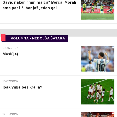
Savić nakon "minimalca" Borca: Morali
smo postići bar još jedan gol
KOLUMNA - NEBOJŠA ŠATARA
0
23.07.2026.
Mesi(ja)
2
15.07.2026.
Ipak valja bez kralja?
0
17.05.2026.