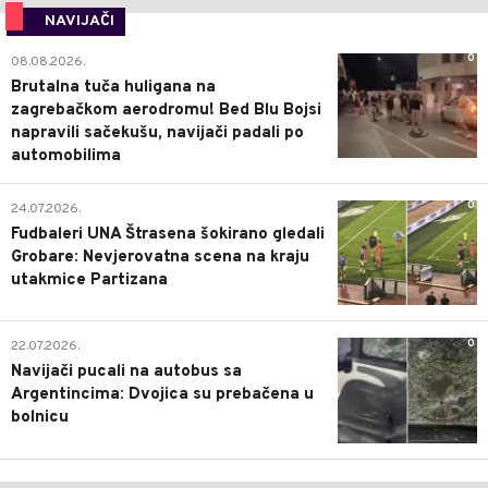
NAVIJAČI
0
08.08.2026.
Brutalna tuča huligana na
zagrebačkom aerodromu! Bed Blu Bojsi
napravili sačekušu, navijači padali po
automobilima
0
24.07.2026.
Fudbaleri UNA Štrasena šokirano gledali
Grobare: Nevjerovatna scena na kraju
utakmice Partizana
0
22.07.2026.
Navijači pucali na autobus sa
Argentincima: Dvojica su prebačena u
bolnicu