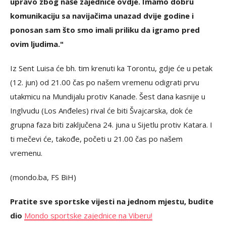
upravo zbog naše zajednice ovdje. Imamo dobru
komunikaciju sa navijačima unazad dvije godine i
ponosan sam što smo imali priliku da igramo pred
ovim ljudima."
Iz Sent Luisa će bh. tim krenuti ka Torontu, gdje će u petak
(12. jun) od 21.00 čas po našem vremenu odigrati prvu
utakmicu na Mundijalu protiv Kanade. Šest dana kasnije u
Inglvudu (Los Anđeles) rival će biti Švajcarska, dok će
grupna faza biti zaključena 24. juna u Sijetlu protiv Katara. I
ti mečevi će, takođe, početi u 21.00 čas po našem
vremenu.
(mondo.ba, FS BiH)
Pratite sve sportske vijesti na jednom mjestu, budite
dio
Mondo sportske zajednice na Viberu!