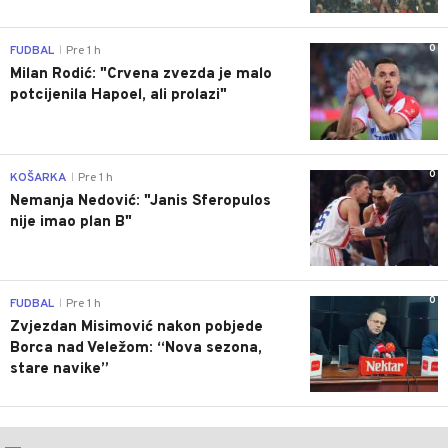
0
FUDBAL
Pre 1 h
|
Milan Rodić: "Crvena zvezda je malo
potcijenila Hapoel, ali prolazi"
0
KOŠARKA
Pre 1 h
|
Nemanja Nedović: "Janis Sferopulos
nije imao plan B"
0
FUDBAL
Pre 1 h
|
Zvjezdan Misimović nakon pobjede
Borca nad Veležom: “Nova sezona,
stare navike”