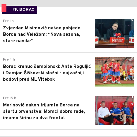
FK BORAC
0
Pre 1 h
Zvjezdan Misimović nakon pobjede
Borca nad Veležom: “Nova sezona,
stare navike”
0
Pre 4 h
Borac krenuo šampionski: Ante Roguljić
i Damjan Šiškovski složni - najvažniji
bodovi pred ML Vitebsk
1
Pre 15 h
Marinović nakon trijumfa Borca na
startu prvenstva: Momci dobro rade,
imamo širinu za dva fronta!