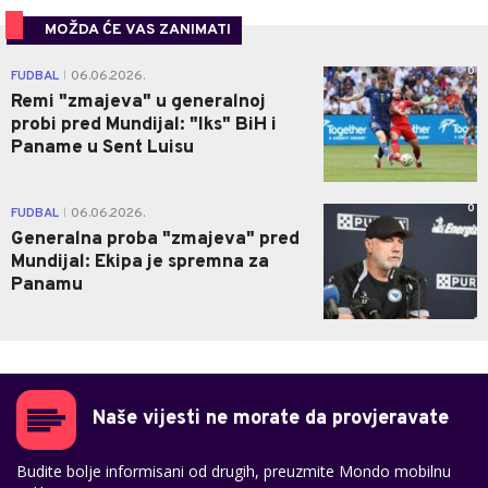
MOŽDA ĆE VAS ZANIMATI
0
FUDBAL
06.06.2026.
|
Remi "zmajeva" u generalnoj
probi pred Mundijal: "Iks" BiH i
Paname u Sent Luisu
0
FUDBAL
06.06.2026.
|
Generalna proba "zmajeva" pred
Mundijal: Ekipa je spremna za
Panamu
Naše vijesti ne morate da provjeravate
Budite bolje informisani od drugih, preuzmite Mondo mobilnu