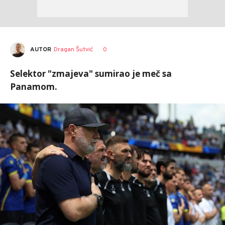
AUTOR
Dragan Šutvić
0
Selektor "zmajeva" sumirao je meč sa
Panamom.