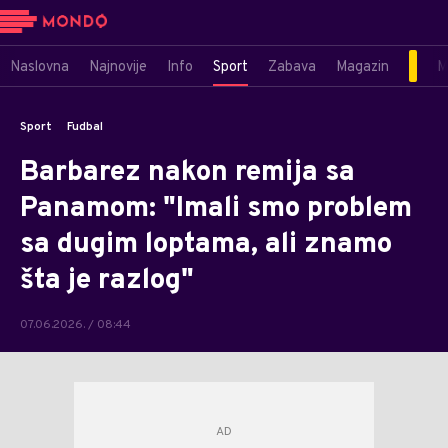
Naslovna
Najnovije
Info
Sport
Zabava
Magazin
M
Sport
Fudbal
Barbarez nakon remija sa
Panamom: "Imali smo problem
sa dugim loptama, ali znamo
šta je razlog"
07.06.2026. / 08:44