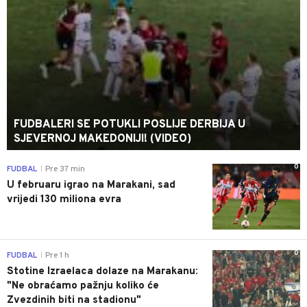
FUDBALERI SE POTUKLI POSLIJE DERBIJA U
SJEVERNOJ MAKEDONIJI! (VIDEO)
0
FUDBAL
Pre 37 min
|
U februaru igrao na Marakani, sad
vrijedi 130 miliona evra
0
FUDBAL
Pre 1 h
|
Stotine Izraelaca dolaze na Marakanu:
"Ne obraćamo pažnju koliko će
Zvezdinih biti na stadionu"