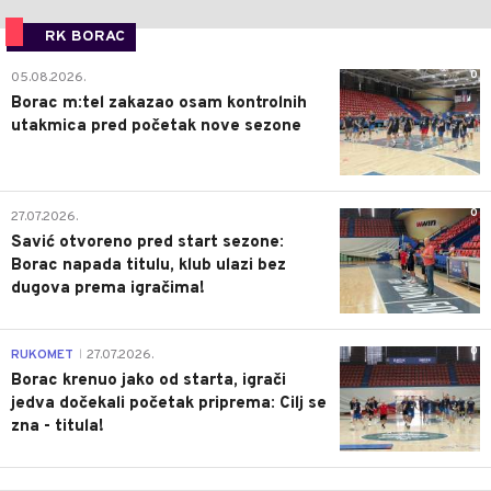
RK BORAC
0
05.08.2026.
Borac m:tel zakazao osam kontrolnih
utakmica pred početak nove sezone
0
27.07.2026.
Savić otvoreno pred start sezone:
Borac napada titulu, klub ulazi bez
dugova prema igračima!
0
RUKOMET
27.07.2026.
|
Borac krenuo jako od starta, igrači
jedva dočekali početak priprema: Cilj se
zna - titula!