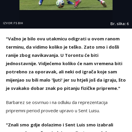
IZVOR: FS BIH
Br. slika: 6
"Važno je bilo ovu utakmicu odigrati u ovom ranom
terminu, da vidimo koliko je teško. Zato smo i došli
ranije zbog navikavanja. U Torontu će biti
jednostavnije. Vidjećemo koliko će nam vremena biti
potrebno za oporavak, ali neki od igrača koje sam
mijenjao su bili malo 'ljuti' jer su htjeli još da igraju, što
je svakako dobar znak po pitanju fizičke pripreme."
Barbarez se osvrnuo i na odluku da reprezentacija
pripremni period provede upravo u Sent Luisu.
"Znali smo gdje dolazimo i Sent Luis smo izabrali