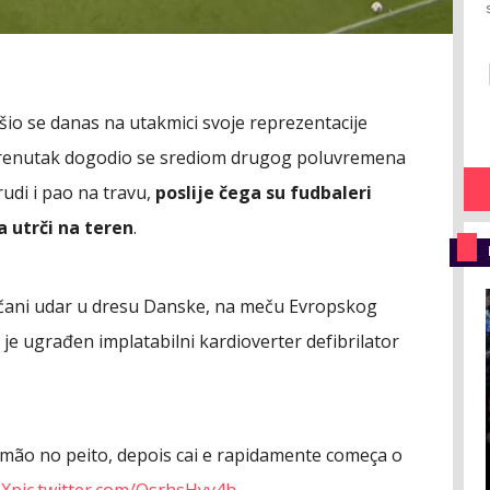
ušio se danas na utakmici svoje reprezentacije
trenutak dogodio se srediom drugog poluvremena
rudi i pao na travu,
poslije čega su fudbaleri
a utrči na teren
.
srčani udar u dresu Danske, na meču Evropskog
je ugrađen implatabilni kardioverter defibrilator
mão no peito, depois cai e rapidamente começa o
UX
pic.twitter.com/OsrhsHyv4h