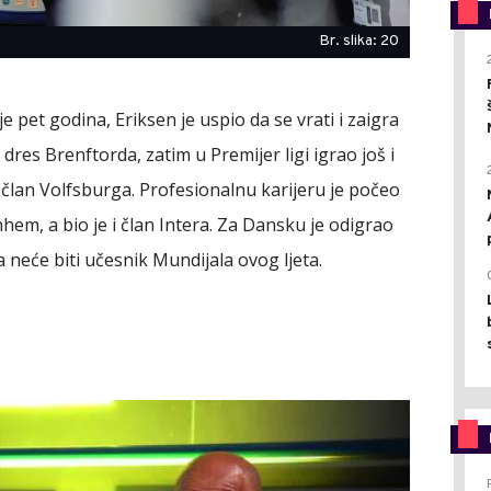
Br. slika: 20
e pet godina, Eriksen je uspio da se vrati i zaigra
res Brenftorda, zatim u Premijer ligi igrao još i
 član Volfsburga. Profesionalnu karijeru je počeo
hem, a bio je i član Intera. Za Dansku je odigrao
 neće biti učesnik Mundijala ovog ljeta.