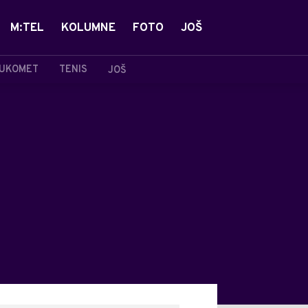
M:TEL
KOLUMNE
FOTO
JOŠ
UKOMET
TENIS
JOŠ