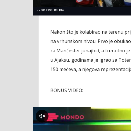
IZVOR: PROFIMEDIA
Nakon što je kolabirao na terenu prij
na vrhunskom nivou. Prvo je obukao d
za Mančester junajted, a trenutno je
u Ajaksu, godinama je igrao za Toten
150 mečeva, a njegova reprezentacija
BONUS VIDEO:
klikni za zvuk