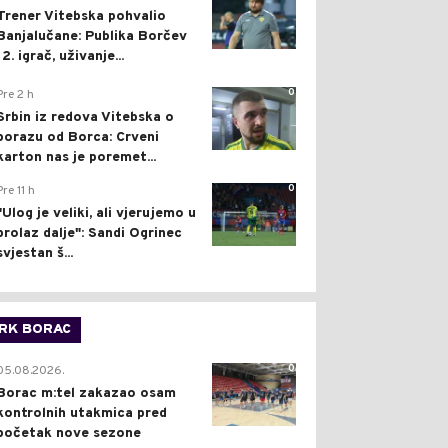
Trener Vitebska pohvalio
Banjalučane: Publika Borčev
12. igrač, uživanje...
0
Pre 2 h
Srbin iz redova Vitebska o
porazu od Borca: Crveni
karton nas je poremet...
0
Pre 11 h
"Ulog je veliki, ali vjerujemo u
prolaz dalje": Sandi Ogrinec
svjestan š...
RK BORAC
0
05.08.2026.
Borac m:tel zakazao osam
kontrolnih utakmica pred
početak nove sezone