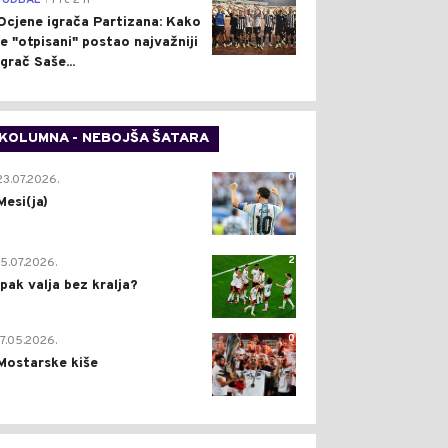
FUDBAL
Pre 2 h
Ocjene igrača Partizana: Kako
je "otpisani" postao najvažniji
igrač Saše...
KOLUMNA - NEBOJŠA ŠATARA
0
23.07.2026.
Mesi(ja)
2
15.07.2026.
Ipak valja bez kralja?
0
17.05.2026.
Mostarske kiše