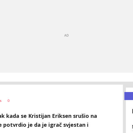
0
s
ak kada se Kristijan Eriksen srušio na
potvrdio je da je igrač svjestan i