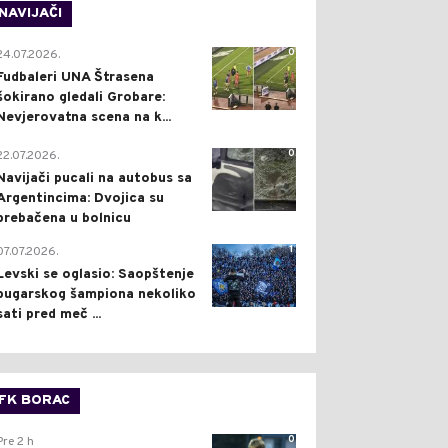
NAVIJAČI
0
24.07.2026.
Fudbaleri UNA Štrasena
šokirano gledali Grobare:
Nevjerovatna scena na k...
0
22.07.2026.
Navijači pucali na autobus sa
Argentincima: Dvojica su
prebačena u bolnicu
1
07.07.2026.
Levski se oglasio: Saopštenje
bugarskog šampiona nekoliko
sati pred meč ...
FK BORAC
0
Pre 2 h