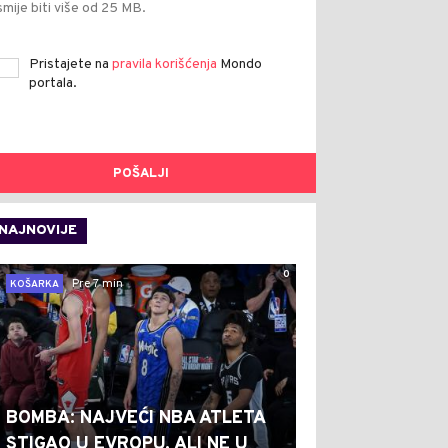
smije biti više od 25 MB.
Pristajete na
pravila korišćenja
Mondo
portala.
POŠALJI
NAJNOVIJE
0
Pre 7 min
KOŠARKA
BOMBA: NAJVEĆI NBA ATLETA
STIGAO U EVROPU, ALI NE U