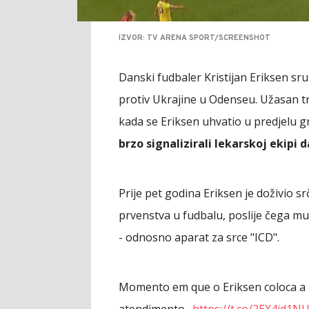
IZVOR: TV ARENA SPORT/SCREENSHOT
Danski fudbaler Kristijan Eriksen sr
protiv Ukrajine u Odenseu. Užasan 
kada se Eriksen uhvatio u predjelu g
brzo signalizirali lekarskoj ekipi d
Prije pet godina Eriksen je doživio 
prvenstva u fudbalu, poslije čega mu 
- odnosno aparat za srce "ICD".
Momento em que o Eriksen coloca a 
atendimento…
https://t.co/2EX4id1N