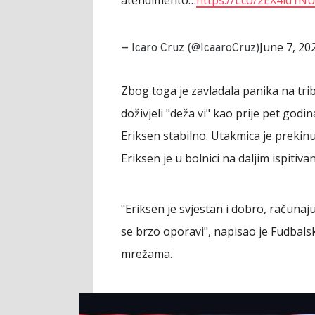
June 7, 20
— Icaro Cruz (@IcaaroCruz)
Zbog toga je zavladala panika na tribi
doživjeli "deža vi" kao prije pet godin
Eriksen stabilno. Utakmica je prekin
Eriksen je u bolnici na daljim ispitiva
"Eriksen je svjestan i dobro, računaju
se brzo oporavi", napisao je Fudbal
mrežama.