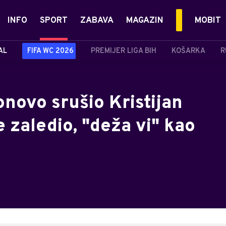
INFO
SPORT
ZABAVA
MAGAZIN
MOBIT
AL
FIFA WC 2026
PREMIJER LIGA BIH
KOŠARKA
R
novo srušio Kristijan
e zaledio, "deža vi" kao