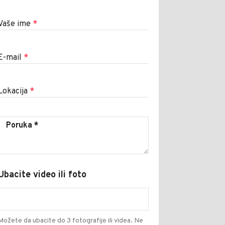
Vaše ime
*
E-mail
*
Lokacija
*
Ubacite video ili foto
Možete da ubacite do 3 fotografije ili videa. Ne