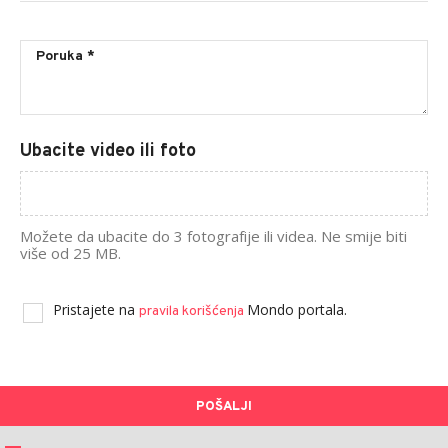
Ubacite video ili foto
Možete da ubacite do 3 fotografije ili videa. Ne smije biti
više od 25 MB.
Pristajete na
Mondo portala.
pravila korišćenja
POŠALJI