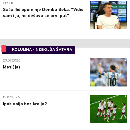
0
Pre 1 h
Saša Ilić opominje Dembu Seka: "Vidio
sam i ja, ne dešava se prvi put"
KOLUMNA - NEBOJŠA ŠATARA
0
23.07.2026.
Mesi(ja)
2
15.07.2026.
Ipak valja bez kralja?