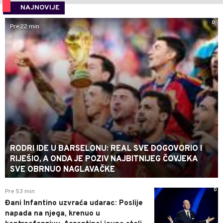
NAJNOVIJE
0
Pre 22 min
RODRI IDE U BARSELONU: REAL SVE DOGOVORIO I
RIJEŠIO, A ONDA JE POZIV NAJBITNIJEG ČOVJEKA
SVE OBRNUO NAGLAVAČKE
0
Pre 53 min
Đani Infantino uzvraća udarac: Poslije
napada na njega, krenuo u