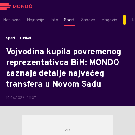
Naslovna
Najnovije
Info
Sport
Zabava
Magazin
M
Sport
Fudbal
Vojvodina kupila povremenog
reprezentativca BiH: MONDO
saznaje detalje najvećeg
transfera u Novom Sadu
10.06.2026. / 11:37