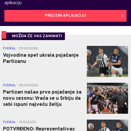
aplikaciju
PREUZMI APLIKACIJU
MOŽDA ĆE VAS ZANIMATI
0
FUDBAL
29.05.2026.
|
Vojvodina opet ukrala pojačanje
Partizanu
0
FUDBAL
28.04.2026.
|
Partizan našao prvo pojačanje za
novu sezonu: Vraća se u Srbiju da
sebi ispuni najveću žellju
0
FUDBAL
15.01.2025.
|
POTVRĐENO: Reprezentativac