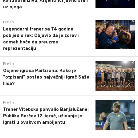
kontraofanzivu, Argentinci javno stali
uz njega
0
Pre 1 h
Legendarni trener sa 74 godine
pobijedio rak: Objavio da je zdrav i
odmah hoće da preuzme
reprezentaciju
0
Pre 1 h
Ocjene igrača Partizana: Kako je
"otpisani" postao najvažniji igrač Saše
Ilića?
0
Pre 1 h
Trener Vitebska pohvalio Banjalučane:
Publika Borčev 12. igrač, uživanje je
igrati u ovakvom ambijentu