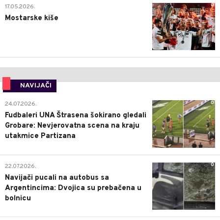
0
17.05.2026.
Mostarske kiše
NAVIJAČI
0
24.07.2026.
Fudbaleri UNA Štrasena šokirano gledali
Grobare: Nevjerovatna scena na kraju
utakmice Partizana
0
22.07.2026.
Navijači pucali na autobus sa
Argentincima: Dvojica su prebačena u
bolnicu