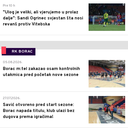
0
Pre 10 h
"Ulog je veliki, ali vjerujemo u prolaz
dalje": Sandi Ogrinec svjestan šta nosi
revanš protiv Vitebska
RK BORAC
0
05.08.2026.
Borac m:tel zakazao osam kontrolnih
utakmica pred početak nove sezone
0
27.07.2026.
Savić otvoreno pred start sezone:
Borac napada titulu, klub ulazi bez
dugova prema igračima!