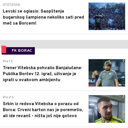
1
07.07.2026.
Levski se oglasio: Saopštenje
bugarskog šampiona nekoliko sati pred
meč sa Borcem!
FK BORAC
0
Pre 1 h
Trener Vitebska pohvalio Banjalučane:
Publika Borčev 12. igrač, uživanje je
igrati u ovakvom ambijentu
0
Pre 2 h
Srbin iz redova Vitebska o porazu od
Borca: Crveni karton nas je poremetio,
ali ide revanš - ništa još nije gotovo