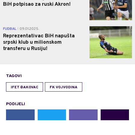
BiH potpisao za ruski Akron!
0
FUDBAL
09.01.2025.
|
Reprezentativac BiH napušta
srpski klub u milionskom
transferu u Rusiju!
TAGOVI
IFET ĐAKOVAC
FK VOJVODINA
PODIJELI