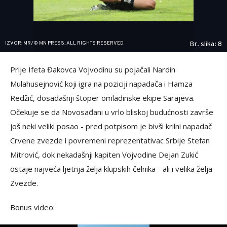
IZVOR: MR/© MN PRESS, ALL RIGHTS RESERVED
Br. slika: 8
Prije Ifeta Đakovca Vojvodinu su pojačali Nardin
Mulahusejnović koji igra na poziciji napadača i Hamza
Redžić, dosadašnji štoper omladinske ekipe Sarajeva.
Očekuje se da Novosađani u vrlo bliskoj budućnosti završe
još neki veliki posao - pred potpisom je bivši krilni napadač
Crvene zvezde i povremeni reprezentativac Srbije Stefan
Mitrović, dok nekadašnji kapiten Vojvodine Dejan Zukić
ostaje najveća ljetnja želja klupskih čelnika - ali i velika želja
Zvezde.
Bonus video: