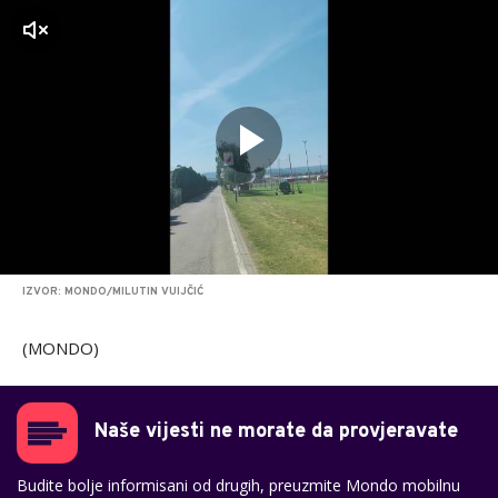
zvuk
IZVOR: MONDO/MILUTIN VUIJČIĆ
(MONDO)
Naše vijesti ne morate da provjeravate
Budite bolje informisani od drugih, preuzmite Mondo mobilnu