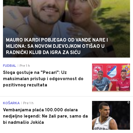
MAURO IKARDI POBJEGAO OD VANDE NARE I
MILIONA: SA NOVOM DJEVOJKOM OTIŠAO U
RADNIČKI KLUB DA IGRA ZA SIĆU
0
FUDBAL
Pre 1 h
|
Sloga gostuje na "Pecari": Uz
maksimalan pristup i odgovornost do
pozitivnog rezultata
0
KOŠARKA
Pre 1 h
|
Vembanjama plaća 100.000 dolara
nedjeljno legendi: Ne žali pare, samo da
bi nadmašio Jokića