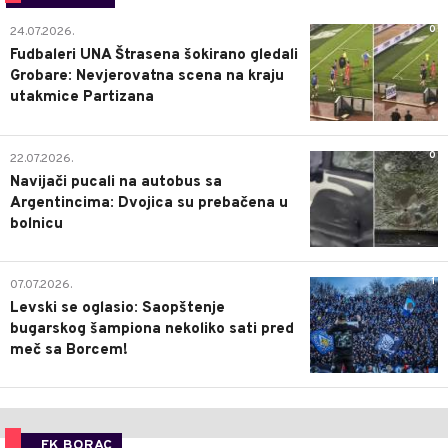
0
24.07.2026.
Fudbaleri UNA Štrasena šokirano gledali
Grobare: Nevjerovatna scena na kraju
utakmice Partizana
0
22.07.2026.
Navijači pucali na autobus sa
Argentincima: Dvojica su prebačena u
bolnicu
1
07.07.2026.
Levski se oglasio: Saopštenje
bugarskog šampiona nekoliko sati pred
meč sa Borcem!
FK BORAC