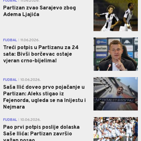
FUDBAL
11.06.2026.
|
Partizan zvao Sarajevo zbog
Adema Ljajića
0
FUDBAL
11.06.2026.
|
Treći potpis u Partizanu za 24
sata: Bivši borčevac ostaje
vjeran crno-bijelima!
0
FUDBAL
10.06.2026.
|
Saša Ilić doveo prvo pojačanje u
Partizan: Aleks stigao iz
Fejenorda, ugleda se na Inijestu i
Nejmara
0
FUDBAL
10.06.2026.
|
Pao prvi potpis poslije dolaska
Saše Ilića: Partizan završio
važan posao