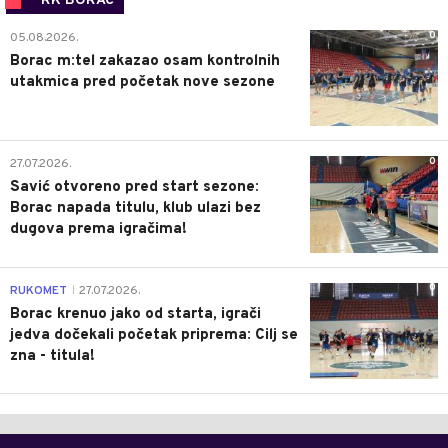
RK BORAC
0
05.08.2026.
Borac m:tel zakazao osam kontrolnih
utakmica pred početak nove sezone
0
27.07.2026.
Savić otvoreno pred start sezone:
Borac napada titulu, klub ulazi bez
dugova prema igračima!
0
RUKOMET
27.07.2026.
|
Borac krenuo jako od starta, igrači
jedva dočekali početak priprema: Cilj se
zna - titula!