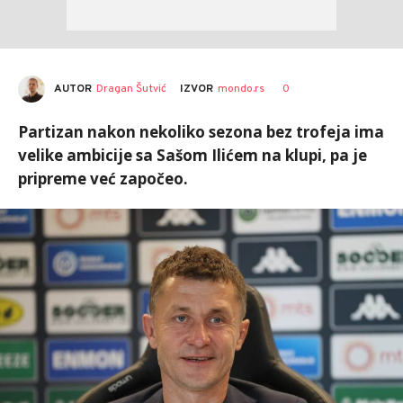
AUTOR
Dragan Šutvić
0
IZVOR
mondo.rs
Partizan nakon nekoliko sezona bez trofeja ima
velike ambicije sa Sašom Ilićem na klupi, pa je
pripreme već započeo.