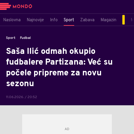
Naslovna
Najnovije
Info
Sport
Zabava
Magazin
M
Sport
Fudbal
Saša Ilić odmah okupio
fudbalere Partizana: Već su
počele pripreme za novu
sezonu
11.06.2026. / 20:52