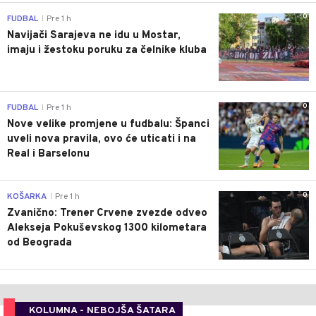
0
FUDBAL
Pre 1 h
|
Navijači Sarajeva ne idu u Mostar,
imaju i žestoku poruku za čelnike kluba
0
FUDBAL
Pre 1 h
|
Nove velike promjene u fudbalu: Španci
uveli nova pravila, ovo će uticati i na
Real i Barselonu
0
KOŠARKA
Pre 1 h
|
Zvanično: Trener Crvene zvezde odveo
Alekseja Pokuševskog 1300 kilometara
od Beograda
KOLUMNA - NEBOJŠA ŠATARA