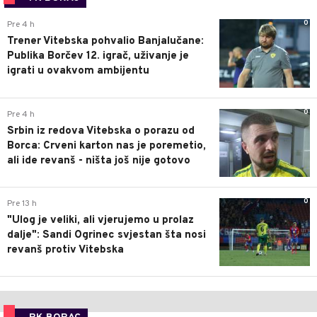
0
Pre 4 h
Trener Vitebska pohvalio Banjalučane:
Publika Borčev 12. igrač, uživanje je
igrati u ovakvom ambijentu
0
Pre 4 h
Srbin iz redova Vitebska o porazu od
Borca: Crveni karton nas je poremetio,
ali ide revanš - ništa još nije gotovo
0
Pre 13 h
"Ulog je veliki, ali vjerujemo u prolaz
dalje": Sandi Ogrinec svjestan šta nosi
revanš protiv Vitebska