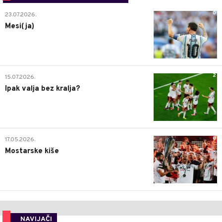
0
23.07.2026.
Mesi(ja)
2
15.07.2026.
Ipak valja bez kralja?
0
17.05.2026.
Mostarske kiše
NAVIJAČI