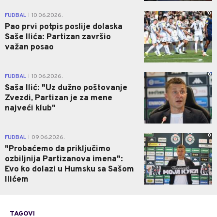
0
FUDBAL
10.06.2026.
|
Pao prvi potpis poslije dolaska
Saše Ilića: Partizan završio
važan posao
0
FUDBAL
10.06.2026.
|
Saša Ilić: "Uz dužno poštovanje
Zvezdi, Partizan je za mene
najveći klub"
0
FUDBAL
09.06.2026.
|
"Probaćemo da priključimo
ozbiljnija Partizanova imena":
Evo ko dolazi u Humsku sa Sašom
Ilićem
TAGOVI