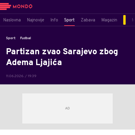
Naslovna
Najnovije
Info
Sport
Zabava
Magazin
M
Sport
Fudbal
Partizan zvao Sarajevo zbog
Adema Ljajića
11.06.2026. / 19:39