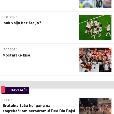
2
15.07.2026.
Ipak valja bez kralja?
0
17.05.2026.
Mostarske kiše
NAVIJAČI
0
Pre 8 h
Brutalna tuča huligana na
zagrebačkom aerodromu! Bed Blu Bojsi