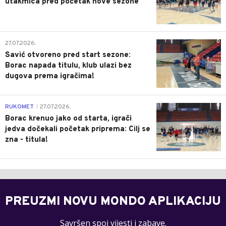
utakmica pred početak nove sezone
0
27.07.2026.
Savić otvoreno pred start sezone:
Borac napada titulu, klub ulazi bez
dugova prema igračima!
0
RUKOMET
27.07.2026.
|
Borac krenuo jako od starta, igrači
jedva dočekali početak priprema: Cilj se
zna - titula!
PREUZMI NOVU MONDO APLIKACIJU
Savršen spoj vijesti i zabave.