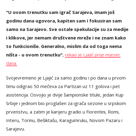
"U ovom trenutku sam igrač Sarajeva, imam još
godinu dana ugovora, kapiten sam i fokusiran sam
samo na Sarajevo. Sve ostale spekulacije su za medije
i klikove, jer nemam društvene mreže i ne znam kako
to funkcioniše. Generalno, mislim da od toga nema
ništa - u ovom trenutku"
,
rekao je Ljajić prije mjesec
dana.
Svojevremeno je Ljajić za samo godinu i po dana u prvom
timu odigrao 50 mečeva za Partizan uz 11 golova i pet
asistencija. Osvojio je dvije šampionske titule, jedan Kup
Srbije i jednom bio proglašen za igrača sezone u srpskom
prvenstvu, a zatim je karijeru gradio u Fiorentini, Romi,
Interu, Torinu, Bešiktašu, Karagumruku, Novom Pazaru i
Sarajevu.