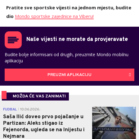
Pratite sve sportske vijesti na jednom mjestu, budite
dio
Mondo sportske zajednice na Viberu!
Naše vijesti ne morate da provjeravate
Budite bolje informisani od drugih, preuzmite Mondo mobilnu
aplikaciju
PREUZMI APLIKACIJU
MOŽDA ĆE VAS ZANIMATI
0
FUDBAL
10.06.2026.
|
Saša Ilić doveo prvo pojačanje u
Partizan: Aleks stigao iz
Fejenorda, ugleda se na Inijestu i
Nejmara