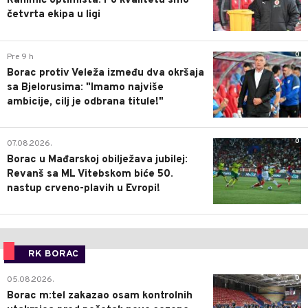
Rahimić optimista: Po kvalitetu smo
četvrta ekipa u ligi
0
Pre 9 h
Borac protiv Veleža između dva okršaja
sa Bjelorusima: "Imamo najviše
ambicije, cilj je odbrana titule!"
0
07.08.2026.
Borac u Mađarskoj obilježava jubilej:
Revanš sa ML Vitebskom biće 50.
nastup crveno-plavih u Evropi!
RK BORAC
0
05.08.2026.
Borac m:tel zakazao osam kontrolnih