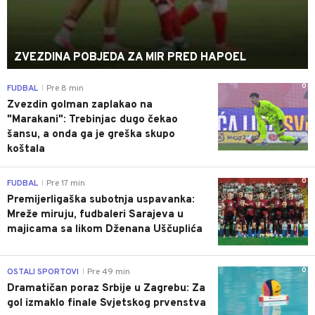
ZVEZDINA POBJEDA ZA MIR PRED HAPOEL
0
FUDBAL
Pre 8 min
|
Zvezdin golman zaplakao na
"Marakani": Trebinjac dugo čekao
šansu, a onda ga je greška skupo
koštala
0
FUDBAL
Pre 17 min
|
Premijerligaška subotnja uspavanka:
Mreže miruju, fudbaleri Sarajeva u
majicama sa likom Dženana Uščuplića
0
OSTALI SPORTOVI
Pre 49 min
|
Dramatičan poraz Srbije u Zagrebu: Za
gol izmaklo finale Svjetskog prvenstva