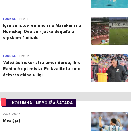
0
FUDBAL
Pre 1 h
|
Igra se istovremeno i na Marakani i u
Humskoj: Ovo se rijetko događa u
srpskom fudbalu
0
FUDBAL
Pre 1 h
|
Velež želi iskoristiti umor Borca, Ibro
Rahimić optimista: Po kvalitetu smo
četvrta ekipa u ligi
KOLUMNA - NEBOJŠA ŠATARA
0
23.07.2026.
Mesi(ja)