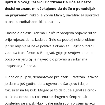
upiti iz Novog Pazara i Partizana.
Da li će se nešto
desiti ne znam, mi očekujemo da dođe u ponedeljak
na pripreme
", rekao je Zoran Mamić, savetnik za sportska
pitanja u Fudbalskom klubu Sarajevo.
Glasine o odlasku Adema Ljajića iz Sarajeva pojavile su se
prije mjesec dana, kada se činilo da postoji neki problem
jer se mijenja klupska politika. Odmah se Ljajić dovodio u
vezu sa transferom u Beograd, gdje je svojevremeno i
počeo karijeru čiji je najveći dio proveo u velikanima
italijanskog fudbala.
Fudbaler je, ipak, demantovao prelazak u Partizan! Istakao
je da ima još godinu dana ugovora u Sarajevu i da je
fokusiran na taj klub. Mogao je to da bude signal za crno-
bijele da odustanu i okrenu se drugim rešenjima, ali
očigledno se srpski klub i dalje nada svom bivšem igraču.