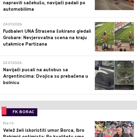
napravili sačekušu, navijači padali po
automobilima
0
24.07.2026.
Fudbaleri UNA Štrasena šokirano gledali
Grobare: Nevjerovatna scena na kraju
utakmice Partizana
0
22.07.2026.
Navijači pucali na autobus sa
Argentincima: Dvojica su prebačena u
bolnicu
FK BORAC
0
Pre 1 h
Velež želi iskoristiti umor Borca, Ibro