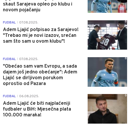
skaut Sarajeva opleo po klubu i
novom pojačanju
0
FUDBAL
07.08.2025.
|
Adem Ljajić potpisao za Sarajevo!
"Trebao mi je novi izazov, srećan
sam što sam u ovom klubu"!
0
FUDBAL
07.08.2025.
|
"Obećao sam vam Evropu, a sada
dajem još jedno obećanje": Adem
Ljajić se dirljivom porukom
oprostio od Pazara
0
FUDBAL
06.08.2025.
|
Adem Ljajić će biti najplaćeniji
fudbaler u BiH: Mjesečna plata
100.000 maraka!