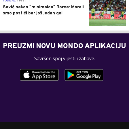
FUDBAL
Pre 7 h
|
Savić nakon "minimalca" Borca: Morali
smo postići bar još jedan gol
PREUZMI NOVU MONDO APLIKACIJU
Savršen spoj vijesti i zabave.