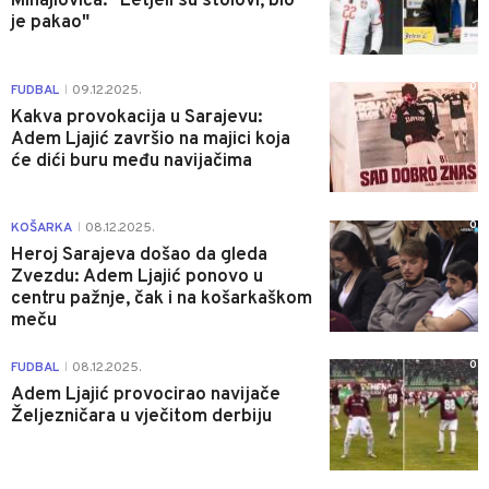
Mihajlovića: "Letjeli su stolovi, bio
je pakao"
0
FUDBAL
09.12.2025.
|
Kakva provokacija u Sarajevu:
Adem Ljajić završio na majici koja
će dići buru među navijačima
0
KOŠARKA
08.12.2025.
|
Heroj Sarajeva došao da gleda
Zvezdu: Adem Ljajić ponovo u
centru pažnje, čak i na košarkaškom
meču
0
FUDBAL
08.12.2025.
|
Adem Ljajić provocirao navijače
Željezničara u vječitom derbiju