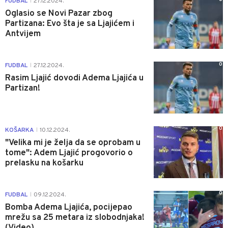
FUDBAL
27.12.2024.
|
Oglasio se Novi Pazar zbog
Partizana: Evo šta je sa Ljajićem i
Antvijem
0
FUDBAL
27.12.2024.
|
Rasim Ljajić dovodi Adema Ljajića u
Partizan!
0
KOŠARKA
10.12.2024.
|
"Velika mi je želja da se oprobam u
tome": Adem Ljajić progovorio o
prelasku na košarku
0
FUDBAL
09.12.2024.
|
Bomba Adema Ljajića, pocijepao
mrežu sa 25 metara iz slobodnjaka!
(Video)