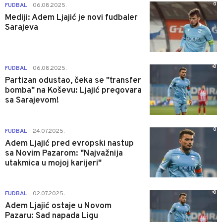
0
FUDBAL
06.08.2025.
|
Mediji: Adem Ljajić je novi fudbaler
Sarajeva
0
FUDBAL
06.08.2025.
|
Partizan odustao, čeka se "transfer
bomba" na Koševu: Ljajić pregovara
sa Sarajevom!
0
FUDBAL
24.07.2025.
|
Adem Ljajić pred evropski nastup
sa Novim Pazarom: "Najvažnija
utakmica u mojoj karijeri"
0
FUDBAL
02.07.2025.
|
Adem Ljajić ostaje u Novom
Pazaru: Sad napada Ligu