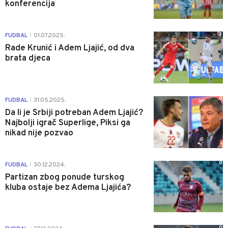
konferencija
3
FUDBAL
01.07.2025.
|
Rade Krunić i Adem Ljajić, od dva
brata djeca
0
FUDBAL
31.05.2025.
|
Da li je Srbiji potreban Adem Ljajić?
Najbolji igrač Superlige, Piksi ga
nikad nije pozvao
0
FUDBAL
30.12.2024.
|
Partizan zbog ponude turskog
kluba ostaje bez Adema Ljajića?
0