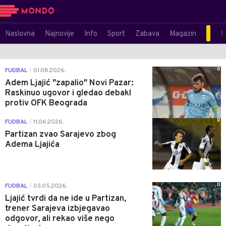
Naslovna
Najnovije
Info
Sport
Zabava
Magazin
M
0
FUDBAL
01.08.2026.
|
Adem Ljajić "zapalio" Novi Pazar:
Raskinuo ugovor i gledao debakl
protiv OFK Beograda
0
FUDBAL
11.06.2026.
|
Partizan zvao Sarajevo zbog
Adema Ljajića
0
FUDBAL
03.05.2026.
|
Ljajić tvrdi da ne ide u Partizan,
trener Sarajeva izbjegavao
odgovor, ali rekao više nego