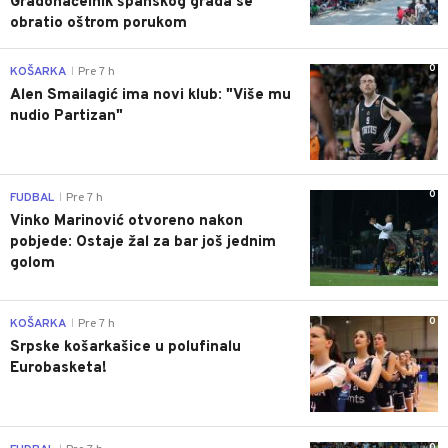
Gradonačelnik španskog grada se
obratio oštrom porukom
0
KOŠARKA
Pre 7 h
|
Alen Smailagić ima novi klub: "Više mu
nudio Partizan"
0
FUDBAL
Pre 7 h
|
Vinko Marinović otvoreno nakon
pobjede: Ostaje žal za bar još jednim
golom
0
KOŠARKA
Pre 7 h
|
Srpske košarkašice u polufinalu
Eurobasketa!
0