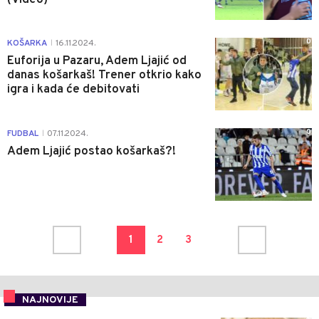
0
KOŠARKA
16.11.2024.
|
Euforija u Pazaru, Adem Ljajić od
danas košarkaš! Trener otkrio kako
igra i kada će debitovati
0
FUDBAL
07.11.2024.
|
Adem Ljajić postao košarkaš?!
1
2
3
NAJNOVIJE