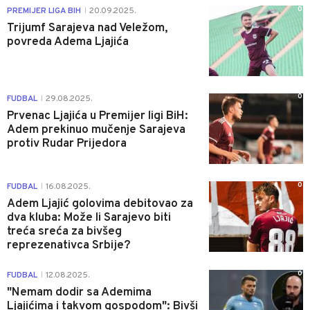
0
PREMIJER LIGA BIH
20.09.2025.
|
Trijumf Sarajeva nad Veležom,
povreda Adema Ljajića
0
FUDBAL
29.08.2025.
|
Prvenac Ljajića u Premijer ligi BiH:
Adem prekinuo mučenje Sarajeva
protiv Rudar Prijedora
0
FUDBAL
16.08.2025.
|
Adem Ljajić golovima debitovao za
dva kluba: Može li Sarajevo biti
treća sreća za bivšeg
reprezenativca Srbije?
0
FUDBAL
12.08.2025.
|
"Nemam dodir sa Ademima
Ljajićima i takvom gospodom": Bivši