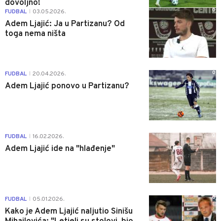
dovoljno!
0
FUDBAL
03.05.2026.
|
Adem Ljajić: Ja u Partizanu? Od
toga nema ništa
0
FUDBAL
20.04.2026.
|
Adem Ljajić ponovo u Partizanu?
0
FUDBAL
16.02.2026.
|
Adem Ljajić ide na "hlađenje"
0
FUDBAL
05.01.2026.
|
Kako je Adem Ljajić naljutio Sinišu