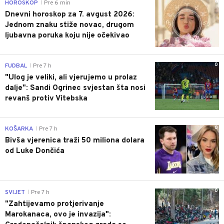
0
HOROSKOP
Pre 6 min
|
Dnevni horoskop za 7. avgust 2026:
Jednom znaku stiže novac, drugom
ljubavna poruka koju nije očekivao
0
FUDBAL
Pre 7 h
|
"Ulog je veliki, ali vjerujemo u prolaz
dalje": Sandi Ogrinec svjestan šta nosi
revanš protiv Vitebska
0
KOŠARKA
Pre 7 h
|
Bivša vjerenica traži 50 miliona dolara
od Luke Dončića
0
SVIJET
Pre 7 h
|
"Zahtijevamo protjerivanje
Marokanaca, ovo je invazija":