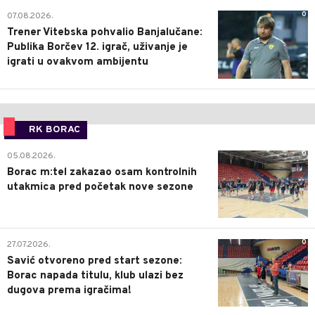
0
07.08.2026.
Trener Vitebska pohvalio Banjalučane:
Publika Borčev 12. igrač, uživanje je
igrati u ovakvom ambijentu
RK BORAC
0
05.08.2026.
Borac m:tel zakazao osam kontrolnih
utakmica pred početak nove sezone
0
27.07.2026.
Savić otvoreno pred start sezone:
Borac napada titulu, klub ulazi bez
dugova prema igračima!