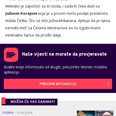
Meksiko je započeo sa tri boda, i sada ih čeka duel sa
Južnom Korejom
koja je u prvom meču poslije preokreta
dobila Češku. Što se tiče Južnoafrikanaca, djeluje da je njima
naredni meč sa Česima eliminacioni, ko tu izgubi imaće
minimalne šanse da prođe dalje.
Naše vijesti ne morate da provjeravate
Budite bolje informisani od drugih, preuzmite Mondo mobilnu
aplikaciju
PREUZMI APLIKACIJU
MOŽDA ĆE VAS ZANIMATI
0
FUDBAL
13.06.2026.
|