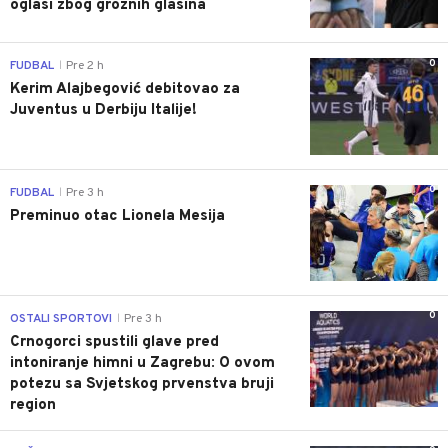
oglasi zbog groznih glasina
0
FUDBAL
Pre 2 h
|
Kerim Alajbegović debitovao za
Juventus u Derbiju Italije!
0
FUDBAL
Pre 3 h
|
Preminuo otac Lionela Mesija
0
OSTALI SPORTOVI
Pre 3 h
|
Crnogorci spustili glave pred
intoniranje himni u Zagrebu: O ovom
potezu sa Svjetskog prvenstva bruji
region