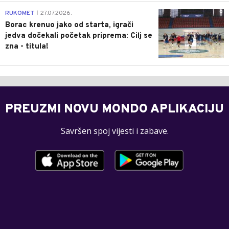
0
RUKOMET
27.07.2026.
|
Borac krenuo jako od starta, igrači
jedva dočekali početak priprema: Cilj se
zna - titula!
PREUZMI NOVU MONDO APLIKACIJU
Savršen spoj vijesti i zabave.