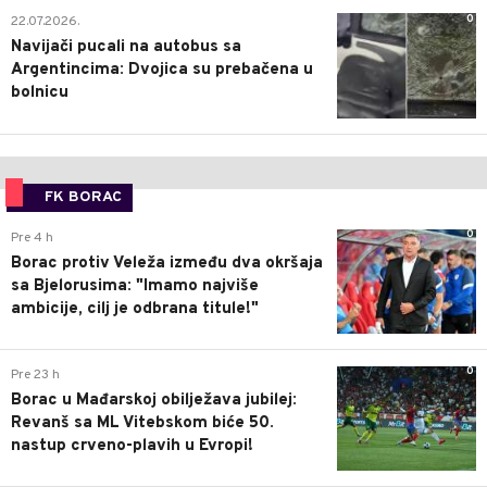
0
22.07.2026.
Navijači pucali na autobus sa
Argentincima: Dvojica su prebačena u
bolnicu
FK BORAC
0
Pre 4 h
Borac protiv Veleža između dva okršaja
sa Bjelorusima: "Imamo najviše
ambicije, cilj je odbrana titule!"
0
Pre 23 h
Borac u Mađarskoj obilježava jubilej:
Revanš sa ML Vitebskom biće 50.
nastup crveno-plavih u Evropi!