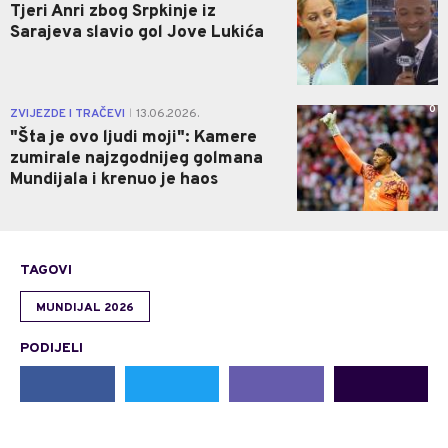
Tjeri Anri zbog Srpkinje iz
Sarajeva slavio gol Jove Lukića
0
ZVIJEZDE I TRAČEVI
13.06.2026.
|
"Šta je ovo ljudi moji": Kamere
zumirale najzgodnijeg golmana
Mundijala i krenuo je haos
TAGOVI
MUNDIJAL 2026
PODIJELI