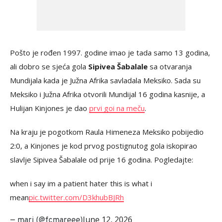
Pošto je rođen 1997. godine imao je tada samo 13 godina,
ali dobro se sjeća gola
Sipivea Šabalale
sa otvaranja
Mundijala kada je Južna Afrika savladala Meksiko. Sada su
Meksiko i Južna Afrika otvorili Mundijal 16 godina kasnije, a
Hulijan Kinjones je dao
prvi goi na meču
.
Na kraju je pogotkom Raula Himeneza Meksiko pobijedio
2:0, a Kinjones je kod prvog postignutog gola iskopirao
slavlje Sipivea Šabalale od prije 16 godina. Pogledajte:
when i say im a patient hater this is what i
mean
pic.twitter.com/D3khubBJRh
June 12, 2026
— mari (@fcmareee)