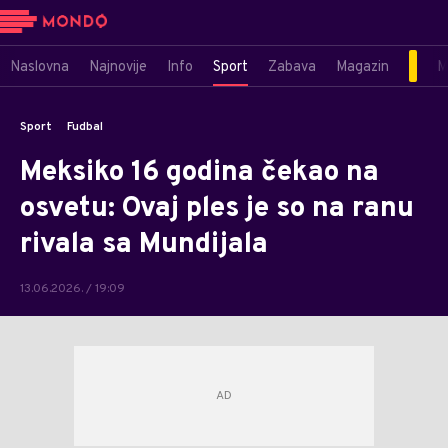
Naslovna
Najnovije
Info
Sport
Zabava
Magazin
M
Sport
Fudbal
Meksiko 16 godina čekao na
osvetu: Ovaj ples je so na ranu
rivala sa Mundijala
13.06.2026. / 19:09