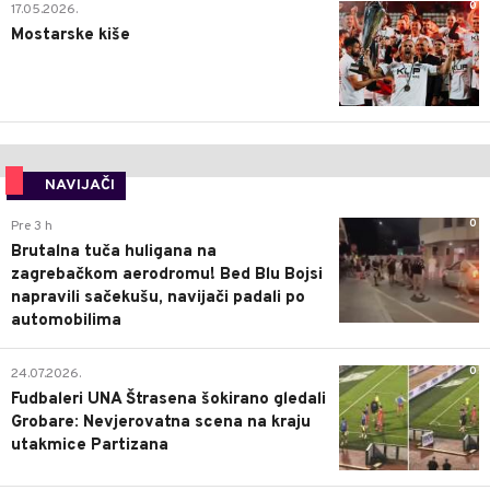
0
17.05.2026.
Mostarske kiše
NAVIJAČI
0
Pre 3 h
Brutalna tuča huligana na
zagrebačkom aerodromu! Bed Blu Bojsi
napravili sačekušu, navijači padali po
automobilima
0
24.07.2026.
Fudbaleri UNA Štrasena šokirano gledali
Grobare: Nevjerovatna scena na kraju
utakmice Partizana