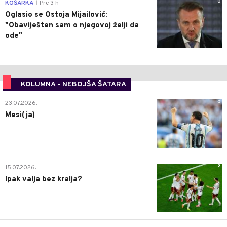
0
KOŠARKA
Pre 3 h
|
Oglasio se Ostoja Mijailović:
"Obaviješten sam o njegovoj želji da
ode"
KOLUMNA - NEBOJŠA ŠATARA
0
23.07.2026.
Mesi(ja)
2
15.07.2026.
Ipak valja bez kralja?