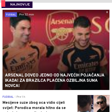
NAJNOVIJE
0
Pre 32 min
FUDBAL
ARSENAL DOVEO JEDNO OD NAJVEĆIH POJAČANJA
IKADA! ZA BRAZILCA PLAĆENA OZBILJNA SUMA
NOVCA!
0
FUDBAL
Pre 1 h
|
Mesijeve suze zbog oca vidio cijeli
svijet: Porodica morala hitno da se