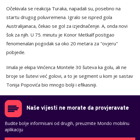
Očekivala se reakcija Turaka, napadali su, posebno na
startu drugog poluvremena. Igralo se ispred gola
Australijanaca, čekao se gol za izjednačenje. A, onda novi
šok za njih. U 75. minutu je Konor Metkalf postigao
fenomenalan pogodak sa oko 20 metara za "ovjeru"
pobjede.
Imala je ekipa Vinćenca Montele 30 šuteva ka golu, ali ne
broje se šutevi već golovi, a to je segment u kom je sastav
Tonija Popovića bio mnogo bolji i efikasniji.
Naše vijesti ne morate da provjeravate
Budite bolje informisani od drugih, preuzmite Mondo mobilnu
aplikaciju