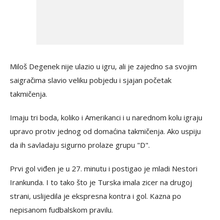
Miloš Degenek nije ulazio u igru, ali je zajedno sa svojim
saigračima slavio veliku pobjedu i sjajan početak
takmičenja.
Imaju tri boda, koliko i Amerikanci i u narednom kolu igraju
upravo protiv jednog od domaćina takmičenja. Ako uspiju
da ih savladaju sigurno prolaze grupu "D".
Prvi gol viđen je u 27. minutu i postigao je mladi Nestori
Irankunda. I to tako što je Turska imala zicer na drugoj
strani, uslijedila je ekspresna kontra i gol. Kazna po
nepisanom fudbalskom pravilu.