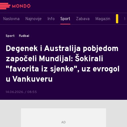
Naslovna
Najnovije
Info
Sport
Zabava
Magazin
M
Sport
Fudbal
Degenek i Australija pobjedom
započeli Mundijal: Šokirali
"favorita iz sjenke", uz evrogol
u Vankuveru
14.06.2026. / 08:55