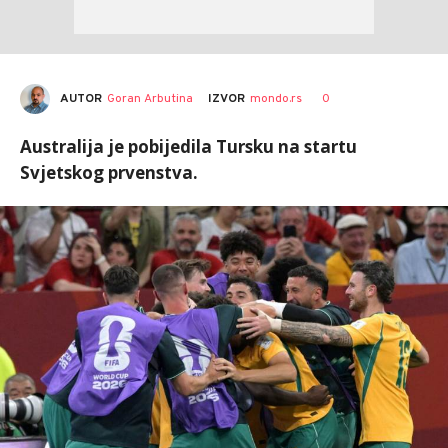
AUTOR
Goran Arbutina
0
IZVOR
mondo.rs
Australija je pobijedila Tursku na startu
Svjetskog prvenstva.