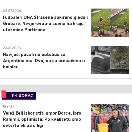
0
24.07.2026.
Fudbaleri UNA Štrasena šokirano gledali
Grobare: Nevjerovatna scena na kraju
utakmice Partizana
0
22.07.2026.
Navijači pucali na autobus sa
Argentincima: Dvojica su prebačena u
bolnicu
FK BORAC
0
Pre 12 h
Velež želi iskoristiti umor Borca, Ibro
Rahimić optimista: Po kvalitetu smo
četvrta ekipa u ligi