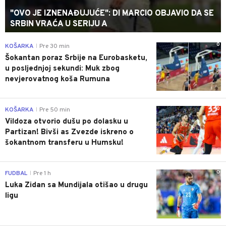
"OVO JE IZNENAĐUJUĆE": DI MARCIO OBJAVIO DA SE
SRBIN VRAĆA U SERIJU A
0
KOŠARKA
Pre 30 min
|
Šokantan poraz Srbije na Eurobasketu,
u posljednjoj sekundi: Muk zbog
nevjerovatnog koša Rumuna
0
KOŠARKA
Pre 50 min
|
Vildoza otvorio dušu po dolasku u
Partizan! Bivši as Zvezde iskreno o
šokantnom transferu u Humsku!
0
FUDBAL
Pre 1 h
|
Luka Zidan sa Mundijala otišao u drugu
ligu