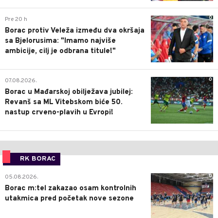
0
Pre 20 h
Borac protiv Veleža između dva okršaja
sa Bjelorusima: "Imamo najviše
ambicije, cilj je odbrana titule!"
0
07.08.2026.
Borac u Mađarskoj obilježava jubilej:
Revanš sa ML Vitebskom biće 50.
nastup crveno-plavih u Evropi!
RK BORAC
0
05.08.2026.
Borac m:tel zakazao osam kontrolnih
utakmica pred početak nove sezone