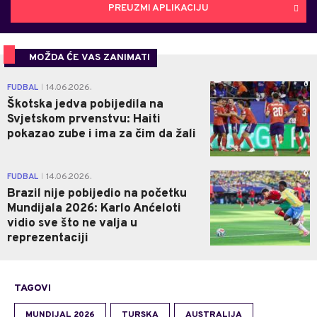
PREUZMI APLIKACIJU
MOŽDA ĆE VAS ZANIMATI
0
FUDBAL
14.06.2026.
|
Škotska jedva pobijedila na
Svjetskom prvenstvu: Haiti
pokazao zube i ima za čim da žali
0
FUDBAL
14.06.2026.
|
Brazil nije pobijedio na početku
Mundijala 2026: Karlo Anćeloti
vidio sve što ne valja u
reprezentaciji
TAGOVI
MUNDIJAL 2026
TURSKA
AUSTRALIJA