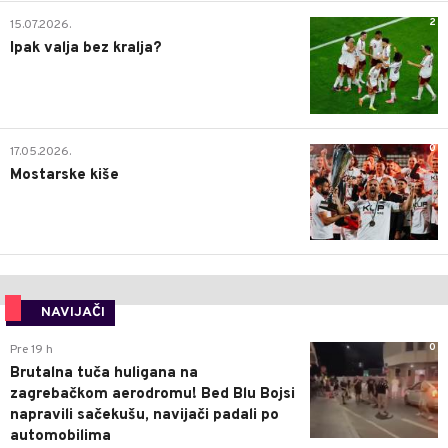
2
15.07.2026.
Ipak valja bez kralja?
0
17.05.2026.
Mostarske kiše
NAVIJAČI
0
Pre 19 h
Brutalna tuča huligana na
zagrebačkom aerodromu! Bed Blu Bojsi
napravili sačekušu, navijači padali po
automobilima