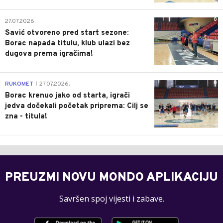
0
27.07.2026.
Savić otvoreno pred start sezone:
Borac napada titulu, klub ulazi bez
dugova prema igračima!
0
RUKOMET
27.07.2026.
|
Borac krenuo jako od starta, igrači
jedva dočekali početak priprema: Cilj se
zna - titula!
PREUZMI NOVU MONDO APLIKACIJU
Savršen spoj vijesti i zabave.