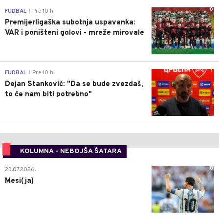
0
FUDBAL
Pre 10 h
|
Premijerligaška subotnja uspavanka:
VAR i poništeni golovi - mreže mirovale
1
FUDBAL
Pre 10 h
|
Dejan Stanković: "Da se bude zvezdaš,
to će nam biti potrebno"
KOLUMNA - NEBOJŠA ŠATARA
0
23.07.2026.
Mesi(ja)