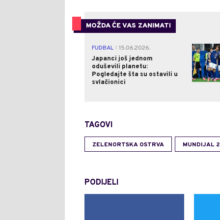
MOŽDA ĆE VAS ZANIMATI
FUDBAL
15.06.2026.
|
Japanci još jednom
oduševili planetu:
Pogledajte šta su ostavili u
svlačionici
TAGOVI
ZELENORTSKA OSTRVA
MUNDIJAL 2
PODIJELI