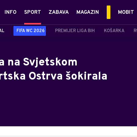
INFO
SPORT
ZABAVA
MAGAZIN
MOBIT
AL
FIFA WC 2026
PREMIJER LIGA BIH
KOŠARKA
R
ja na Svjetskom
tska Ostrva šokirala