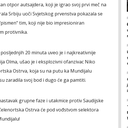
an otpor autsajdera, koji je igrao svoj prvi meč na
irala Srbiju uoči Svjetskog prvenstva pokazala se
pismen" tim, koji nije bio impresioniran
m protivnika.
posljednjih 20 minuta uveo je i najkreativnije
ja Olma, ušao je i eksplozivni ofanzivac Niko
nortska Ostrva, koja su na putu ka Mundijalu
u zaradila svoj bod i dugo će ga pamtiti.
d nastavak grupne faze i utakmice protiv Saudijske
a. Zelenortska Ostrva će pod vođstvom selektora
Mundijalu!