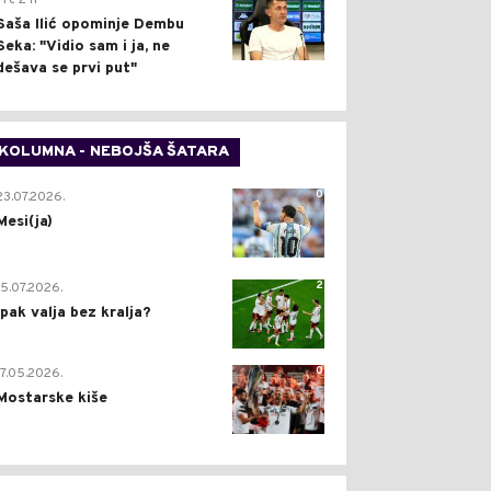
Pre 2 h
Saša Ilić opominje Dembu
Seka: "Vidio sam i ja, ne
dešava se prvi put"
KOLUMNA - NEBOJŠA ŠATARA
0
23.07.2026.
Mesi(ja)
2
15.07.2026.
Ipak valja bez kralja?
0
17.05.2026.
Mostarske kiše