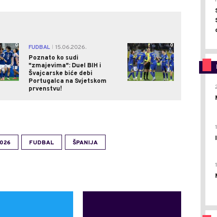
0
0
FUDBAL
15.06.2026.
|
Poznato ko sudi
"zmajevima": Duel BIH i
Švajcarske biće debi
Portugalca na Svjetskom
prvenstvu!
026
FUDBAL
ŠPANIJA