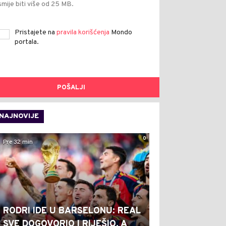
smije biti više od 25 MB.
Pristajete na
pravila korišćenja
Mondo
portala.
POŠALJI
NAJNOVIJE
0
Pre 32 min
RODRI IDE U BARSELONU: REAL
SVE DOGOVORIO I RIJEŠIO, A