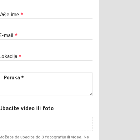
Vaše ime
*
E-mail
*
Lokacija
*
Ubacite video ili foto
Možete da ubacite do 3 fotografije ili videa. Ne