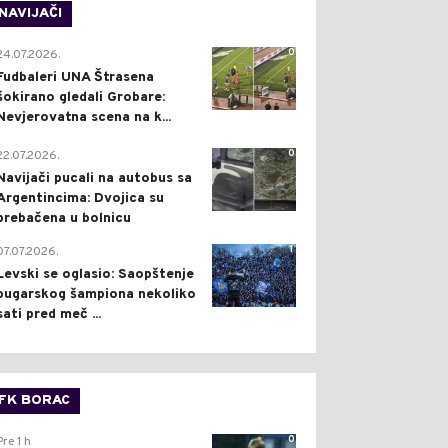
NAVIJAČI
0
24.07.2026.
Fudbaleri UNA Štrasena
šokirano gledali Grobare:
Nevjerovatna scena na k...
0
22.07.2026.
Navijači pucali na autobus sa
Argentincima: Dvojica su
prebačena u bolnicu
1
07.07.2026.
Levski se oglasio: Saopštenje
bugarskog šampiona nekoliko
sati pred meč ...
FK BORAC
0
Pre 1 h