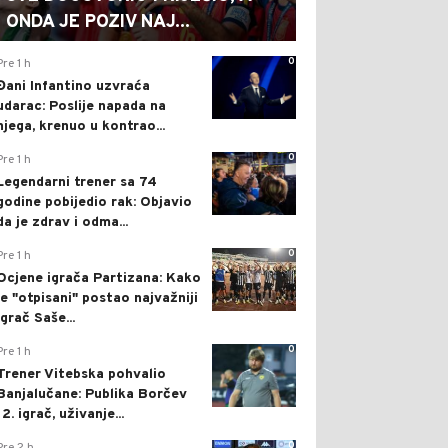
ONDA JE POZIV NAJ...
0
Pre 1 h
Đani Infantino uzvraća
udarac: Poslije napada na
njega, krenuo u kontrao...
0
Pre 1 h
Legendarni trener sa 74
godine pobijedio rak: Objavio
da je zdrav i odma...
0
Pre 1 h
Ocjene igrača Partizana: Kako
je "otpisani" postao najvažniji
igrač Saše...
0
Pre 1 h
Trener Vitebska pohvalio
Banjalučane: Publika Borčev
12. igrač, uživanje...
0