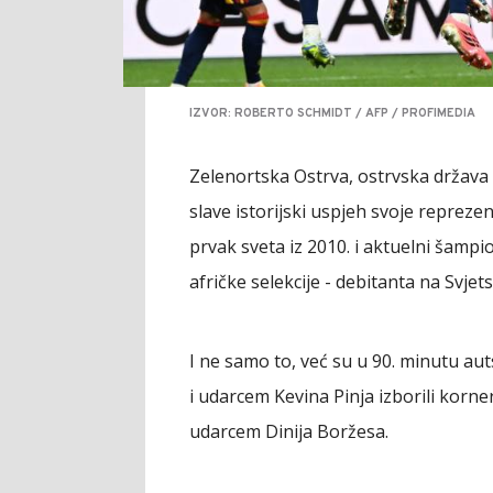
IZVOR: ROBERTO SCHMIDT / AFP / PROFIMEDIA
Zelenortska Ostrva, ostrvska država
slave istorijski uspjeh svoje reprezen
prvak sveta iz 2010. i aktuelni šampi
afričke selekcije - debitanta na Svje
I ne samo to, već su u 90. minutu a
i udarcem Kevina Pinja izborili korner
udarcem Dinija Boržesa.