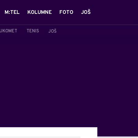
M:TEL
KOLUMNE
FOTO
JOŠ
UKOMET
TENIS
JOŠ