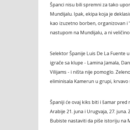
Španci nisu bili spremni za tako upor
Mundijalu. Ipak, ekipa koja je deklas
kao izuzetno borben, organizovan i "
nastupom na Mundijalu, a ni veličino
Selektor Španije Luis De La Fuente u 
igrače sa klupe - Lamina Jamala, Dani
Vilijams - i ništa nije pomoglo. Zele
eliminisala Kamerun u grupi, krvavo s
Španiji će ovaj kiks biti i šamar pre
Arabije 21. juna i Urugvaja, 27. jun
Bubiste nastaviti da piše istoriju na 