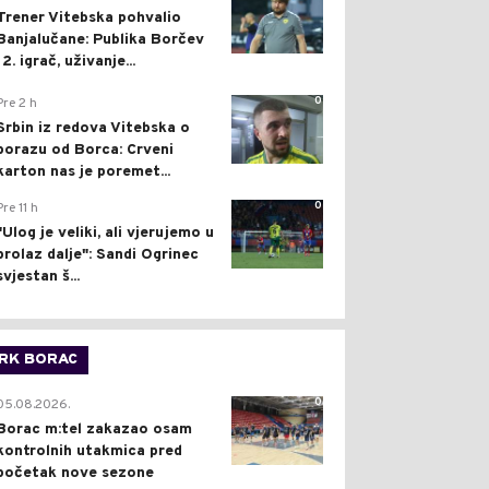
Trener Vitebska pohvalio
Banjalučane: Publika Borčev
12. igrač, uživanje...
0
Pre 2 h
Srbin iz redova Vitebska o
porazu od Borca: Crveni
karton nas je poremet...
0
Pre 11 h
"Ulog je veliki, ali vjerujemo u
prolaz dalje": Sandi Ogrinec
svjestan š...
RK BORAC
0
05.08.2026.
Borac m:tel zakazao osam
kontrolnih utakmica pred
početak nove sezone