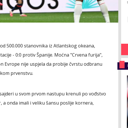
 od 500.000 stanovnika iz Atlantskog okeana,
tacije - 0:0 protiv Španije. Moćna "Crvena furija",
on Evrope nije uspjela da probije čvrstu odbranu
tskom prvenstvu.
utsajderi u svom prvom nastupu krenuli po vođstvo
, a onda imali i veliku šansu poslije kornera,