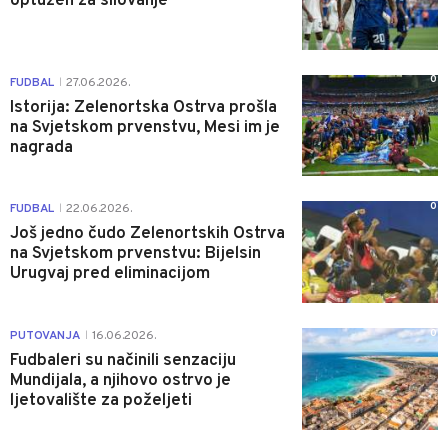
optužen za silovanje
0
FUDBAL
27.06.2026.
|
Istorija: Zelenortska Ostrva prošla
na Svjetskom prvenstvu, Mesi im je
nagrada
0
FUDBAL
22.06.2026.
|
Još jedno čudo Zelenortskih Ostrva
na Svjetskom prvenstvu: Bijelsin
Urugvaj pred eliminacijom
0
PUTOVANJA
16.06.2026.
|
Fudbaleri su načinili senzaciju
Mundijala, a njihovo ostrvo je
ljetovalište za poželjeti