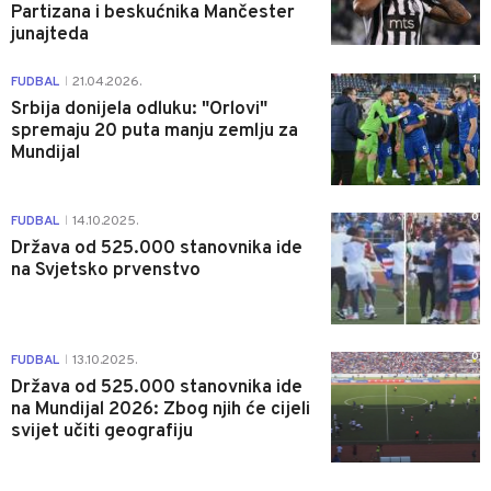
Partizana i beskućnika Mančester
junajteda
1
FUDBAL
21.04.2026.
|
Srbija donijela odluku: "Orlovi"
spremaju 20 puta manju zemlju za
Mundijal
0
FUDBAL
14.10.2025.
|
Država od 525.000 stanovnika ide
na Svjetsko prvenstvo
0
FUDBAL
13.10.2025.
|
Država od 525.000 stanovnika ide
na Mundijal 2026: Zbog njih će cijeli
svijet učiti geografiju