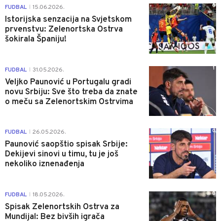
0
FUDBAL
15.06.2026.
|
Istorijska senzacija na Svjetskom
prvenstvu: Zelenortska Ostrva
šokirala Španiju!
1
FUDBAL
31.05.2026.
|
Veljko Paunović u Portugalu gradi
novu Srbiju: Sve što treba da znate
o meču sa Zelenortskim Ostrvima
0
FUDBAL
26.05.2026.
|
Paunović saopštio spisak Srbije:
Dekijevi sinovi u timu, tu je još
nekoliko iznenađenja
0
FUDBAL
18.05.2026.
|
Spisak Zelenortskih Ostrva za
Mundijal: Bez bivših igrača