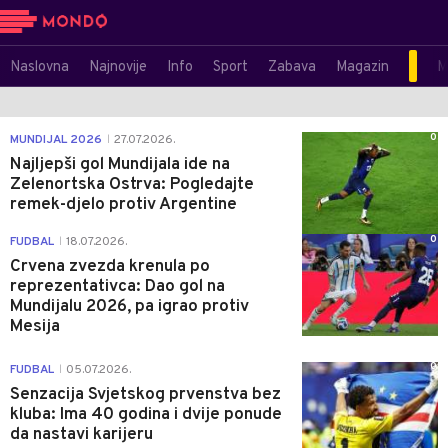
Naslovna
Najnovije
Info
Sport
Zabava
Magazin
M
0
MUNDIJAL 2026
27.07.2026.
|
Najljepši gol Mundijala ide na
Zelenortska Ostrva: Pogledajte
remek-djelo protiv Argentine
0
FUDBAL
18.07.2026.
|
Crvena zvezda krenula po
reprezentativca: Dao gol na
Mundijalu 2026, pa igrao protiv
Mesija
0
FUDBAL
05.07.2026.
|
Senzacija Svjetskog prvenstva bez
kluba: Ima 40 godina i dvije ponude
da nastavi karijeru