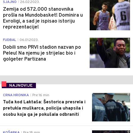
0
SJAJNO
26.02.2023.
|
Zemlja od 572.000 stanovnika
prošla na Mundobasket! Dominira u
Evroligi, a sad je ispisao istoriju
reprezentacije!
0
FUDBAL
06.01.2023.
|
Dobili smo PRVI stadion nazvan po
Peleu! Na njemu je strijelac bio i
golgeter Partizana
NAJNOVIJE
0
CRNA HRONIKA
Pre 16 min
|
Tuča kod Laktaša: Šestorica presrela i
pretukla muškarca, policija uhapsila i
osobu koja ga je pokušala odbraniti
0
KOŠARKA
Pre 18 min
|