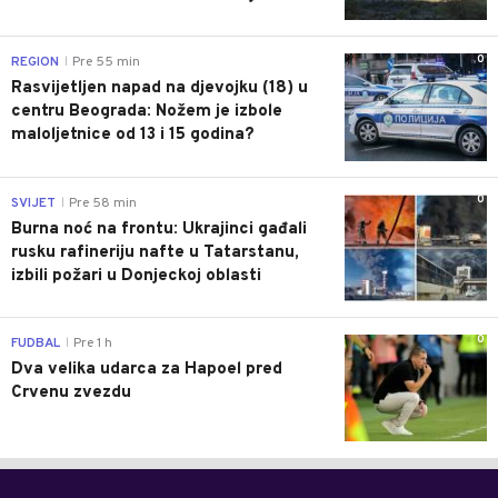
0
REGION
Pre 55 min
|
Rasvijetljen napad na djevojku (18) u
centru Beograda: Nožem je izbole
maloljetnice od 13 i 15 godina?
0
SVIJET
Pre 58 min
|
Burna noć na frontu: Ukrajinci gađali
rusku rafineriju nafte u Tatarstanu,
izbili požari u Donjeckoj oblasti
0
FUDBAL
Pre 1 h
|
Dva velika udarca za Hapoel pred
Crvenu zvezdu