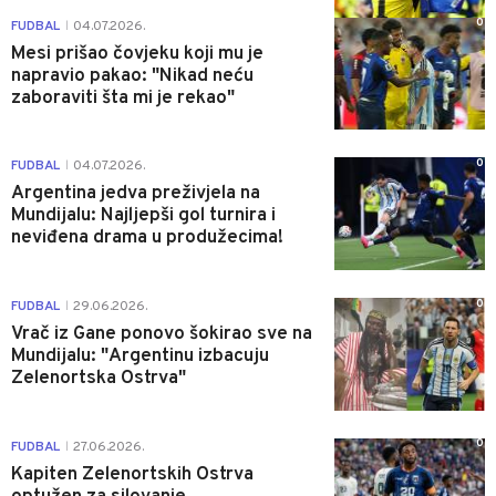
0
FUDBAL
04.07.2026.
|
Mesi prišao čovjeku koji mu je
napravio pakao: "Nikad neću
zaboraviti šta mi je rekao"
0
FUDBAL
04.07.2026.
|
Argentina jedva preživjela na
Mundijalu: Najljepši gol turnira i
neviđena drama u produžecima!
0
FUDBAL
29.06.2026.
|
Vrač iz Gane ponovo šokirao sve na
Mundijalu: "Argentinu izbacuju
Zelenortska Ostrva"
0
FUDBAL
27.06.2026.
|
Kapiten Zelenortskih Ostrva