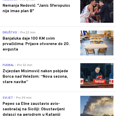
Nemanja Nedović: "Janis Sferopulos
nije imao plan B"
0
DRUŠTVO
Pre 22 min
|
Banjaluka daje 100 KM svim
prvačićima: Prijave otvorene do 20.
avgusta
0
FUDBAL
Pre 32 min
|
Zvjezdan Misimović nakon pobjede
Borca nad Veležom: “Nova sezona,
stare navike”
0
SVIJET
Pre 39 min
|
Pepeo sa Etne zaustavio avio-
saobraćaj na Siciliji: Obustavljeni
dolasci na aerodrom u Kataniji