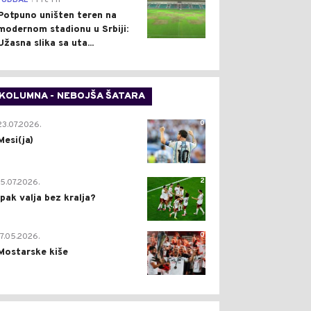
FUDBAL
Pre 1 h
Potpuno uništen teren na
modernom stadionu u Srbiji:
Užasna slika sa uta...
KOLUMNA - NEBOJŠA ŠATARA
0
23.07.2026.
Mesi(ja)
2
15.07.2026.
Ipak valja bez kralja?
0
17.05.2026.
Mostarske kiše