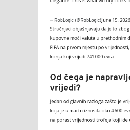
elegance. This is what victory looks l
June 15, 202
— RobLogic (@RobLogic)
Stručnjaci objašnjavaju da je to zbog
kupovne moći valuta u prethodnim dec
FIFA na prvom mjestu po vrijednosti, 
konja koji vrijedi 741.000 evra.
Od čega je napravlje
vrijedi?
Jedan od glavnih razloga zašto je vri
koja je u martu iznosila oko 4.600 evr
na porast vrijednosti trofeja koji id