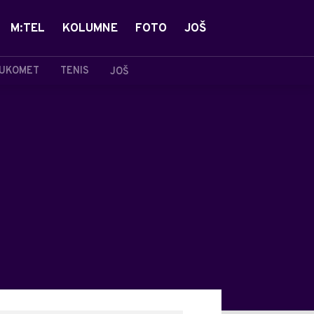
M:TEL
KOLUMNE
FOTO
JOŠ
UKOMET
TENIS
JOŠ