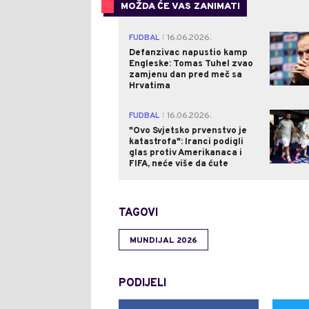
MOŽDA ĆE VAS ZANIMATI
FUDBAL
16.06.2026.
|
Defanzivac napustio kamp
Engleske: Tomas Tuhel zvao
zamjenu dan pred meč sa
Hrvatima
FUDBAL
16.06.2026.
|
"Ovo Svjetsko prvenstvo je
katastrofa": Iranci podigli
glas protiv Amerikanaca i
FIFA, neće više da ćute
TAGOVI
MUNDIJAL 2026
PODIJELI