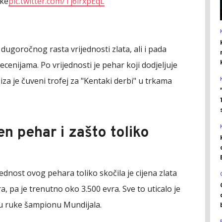
ike
pic.twitter.com/Tj6irxpEqL
6
 dugoročnog rasta vrijednosti zlata, ali i pada
enijama. Po vrijednosti je pehar koji dodjeljuje
iza je čuveni trofej za "Kentaki derbi" u trkama
n pehar i zašto toliko
jednost ovog pehara toliko skočila je cijena zlata
a, pa je trenutno oko 3.500 evra. Sve to uticalo je
e u ruke šampionu Mundijala.