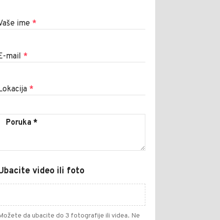
Vaše ime
*
E-mail
*
Lokacija
*
Ubacite video ili foto
Možete da ubacite do 3 fotografije ili videa. Ne