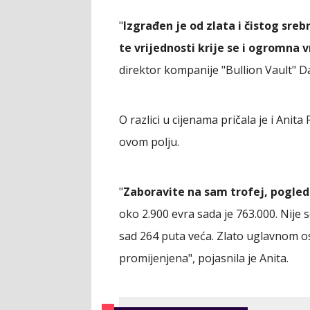
"
Izgrađen je od zlata i čistog sreb
te vrijednosti krije se i ogromna
direktor kompanije "Bullion Vault" Da
O razlici u cijenama pričala je i Anita
ovom polju.
"
Zaboravite na sam trofej, pogled
oko 2.900 evra sada je 763.000. Nije s
sad 264 puta veća. Zlato uglavnom os
promijenjena", pojasnila je Anita.