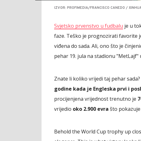
IZVOR: PROFIMEDIA/FRANCISCO CANEDO / XINHU
Svjetsko prvenstvo u fudbalu
je u to
faze. Teško je prognozirati favorite
viđena do sada. Ali, ono što je činje
pehar 19. jula na stadionu "MetLajf" 
Znate li koliko vrijedi taj pehar sada
godine kada je Engleska prvi i pos
procijenjena vrijednost trenutno je
7
vrijedio
oko 2.900 evra
što pokazuje 
Behold the World Cup trophy up close