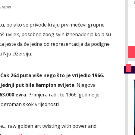
A NEWS
ku, polako se privode kraju prvi mečevi grupne
 još uvijek, posebno zbog svih iznenađenja koja su
nica jeste da će jedna od reprezentacija da podigne
u Nju Džersiju.
?
Čak 264 puta više nego što je vrijedio 1966.
ljednji put bila šampion svijeta
. Njegova
63.000 evra
. Primjera radi, te 1966. godine je
ogroman skok vrijednosti.
.... raw golden art twisting with power and