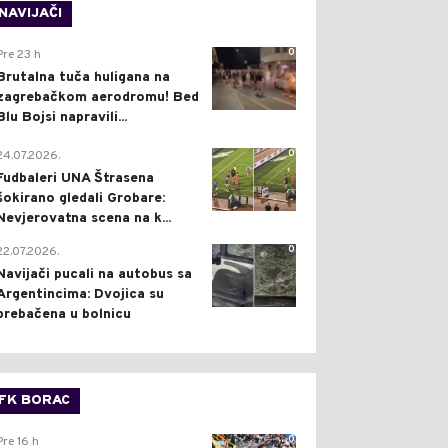
NAVIJAČI
0
Pre 23 h
Brutalna tuča huligana na
zagrebačkom aerodromu! Bed
Blu Bojsi napravili...
0
24.07.2026.
Fudbaleri UNA Štrasena
šokirano gledali Grobare:
Nevjerovatna scena na k...
0
22.07.2026.
Navijači pucali na autobus sa
Argentincima: Dvojica su
prebačena u bolnicu
FK BORAC
0
Pre 16 h