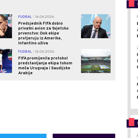
0
0
FUDBAL
16.06.2026.
|
Predsjednik FIFA dobio
privatni avion za Svjetsko
prvenstvo: Dok ekipe
protjeruju iz Amerike,
Infantino uživa
0
0
FUDBAL
16.06.2026.
|
FIFA promijenila protokol
predstavljanja ekipa tokom
meča Urugvaja i Saudijske
Arabije