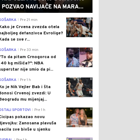
POZVAO NAVIJAČE NA MARA...
0
KOŠARKA
Pre 21 min
|
Kako je Crvena zvezda otela
najboljeg defanzivca Evrolige?
Kada se sve r...
0
KOŠARKA
Pre 33 min
|
"To da pitam Crnogorca od
140 kg mišića?": NBA
superstar nije smio da pi...
0
KOŠARKA
Pre 1 h
|
Ko je Nik Vejler Bab i šta
donosi Crvenoj zvezdi: U
Beogradu mu mijenjaj...
0
OSTALI SPORTOVI
Pre 1 h
|
Cicipas pokazao novu
djevojku: Zanosana plavuša
bacila sve bivše u sjenku
0
|