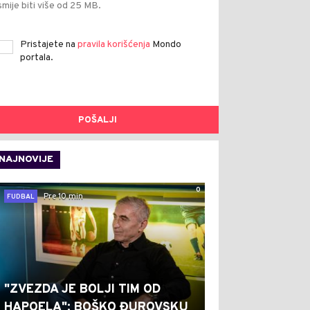
smije biti više od 25 MB.
Pristajete na
pravila korišćenja
Mondo
portala.
POŠALJI
NAJNOVIJE
0
Pre 10 min
FUDBAL
"ZVEZDA JE BOLJI TIM OD
HAPOELA": BOŠKO ĐUROVSKU