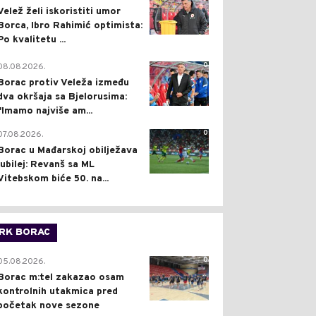
Velež želi iskoristiti umor
Borca, Ibro Rahimić optimista:
Po kvalitetu ...
0
08.08.2026.
Borac protiv Veleža između
dva okršaja sa Bjelorusima:
"Imamo najviše am...
0
07.08.2026.
Borac u Mađarskoj obilježava
jubilej: Revanš sa ML
Vitebskom biće 50. na...
RK BORAC
0
05.08.2026.
Borac m:tel zakazao osam
kontrolnih utakmica pred
početak nove sezone