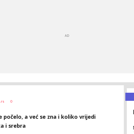
0
.rs
 počelo, a već se zna i koliko vrijedi
ta i srebra