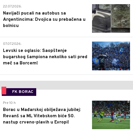
0
22.07.2026.
Navijači pucali na autobus sa
Argentincima: Dvojica su prebačena u
bolnicu
1
07.07.2026.
Levski se oglasio: Saopštenje
bugarskog šampiona nekoliko sati pred
meč sa Borcem!
FK BORAC
0
Pre 10 h
Borac u Mađarskoj obilježava jubilej:
Revanš sa ML Vitebskom biće 50.
nastup crveno-plavih u Evropi!