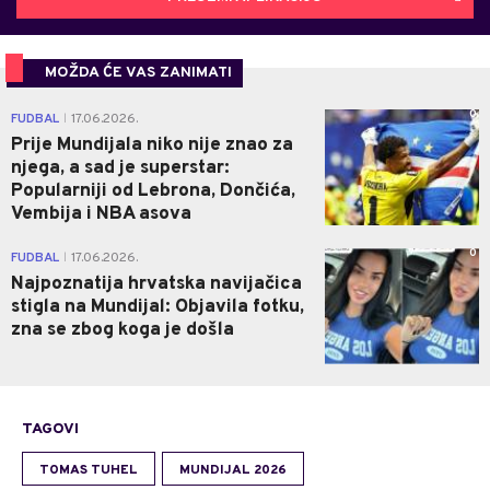
MOŽDA ĆE VAS ZANIMATI
0
FUDBAL
17.06.2026.
|
Prije Mundijala niko nije znao za
njega, a sad je superstar:
Popularniji od Lebrona, Dončića,
Vembija i NBA asova
0
FUDBAL
17.06.2026.
|
Najpoznatija hrvatska navijačica
stigla na Mundijal: Objavila fotku,
zna se zbog koga je došla
TAGOVI
TOMAS TUHEL
MUNDIJAL 2026