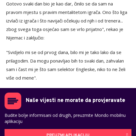
Gotovo svaki dan bio je kao dar, činilo se da sam na
pravom mjestu s pravim mentalitetom igrača. Ono što liga
izvlači iz igrača i što navijači očekuju od njih i od trenera...
zbog svega toga osjećao sam se vrlo prijatno", rekao je
Nijemac i zaključio:
"Svidjelo mi se od prvog dana, bilo mi je tako lako da se
prilagodim. Da mogu ponavljao bih to svaki dan, zahvalan
sam i čast mi je što sam selektor Engleske, niko to ne želi
više od mene".
Naše vijesti ne morate da provjeravate
Budite bolje informisani od drugih, preuzmite Mondo mobilnu
aplikaciju
PREUZMI APLIKACIJU