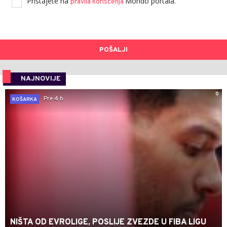
Pristajete na
Mondo portala.
pravila korišćenja
POŠALJI
NAJNOVIJE
0
Pre 4 h
KOŠARKA
NIŠTA OD EVROLIGE, POSLIJE ZVEZDE U FIBA LIGU