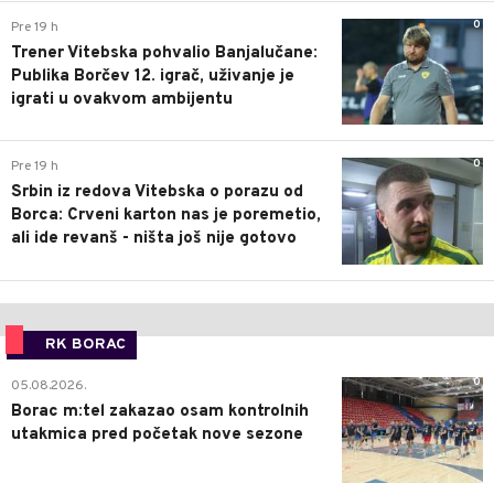
0
Pre 19 h
Trener Vitebska pohvalio Banjalučane:
Publika Borčev 12. igrač, uživanje je
igrati u ovakvom ambijentu
0
Pre 19 h
Srbin iz redova Vitebska o porazu od
Borca: Crveni karton nas je poremetio,
ali ide revanš - ništa još nije gotovo
RK BORAC
0
05.08.2026.
Borac m:tel zakazao osam kontrolnih
utakmica pred početak nove sezone