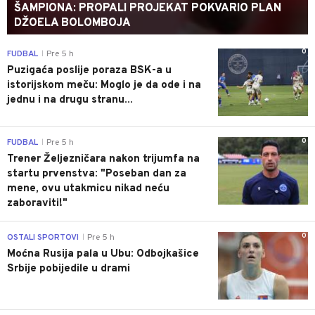
ŠAMPIONA: PROPALI PROJEKAT POKVARIO PLAN
DŽOELA BOLOMBOJA
0
FUDBAL
Pre 5 h
|
Puzigaća poslije poraza BSK-a u
istorijskom meču: Moglo je da ode i na
jednu i na drugu stranu...
0
FUDBAL
Pre 5 h
|
Trener Željezničara nakon trijumfa na
startu prvenstva: "Poseban dan za
mene, ovu utakmicu nikad neću
zaboraviti!"
0
OSTALI SPORTOVI
Pre 5 h
|
Moćna Rusija pala u Ubu: Odbojkašice
Srbije pobijedile u drami