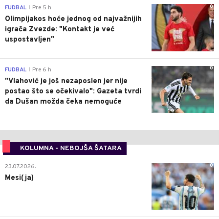
0
FUDBAL
Pre 5 h
|
Olimpijakos hoće jednog od najvažnijih
igrača Zvezde: "Kontakt je već
uspostavljen"
0
FUDBAL
Pre 6 h
|
"Vlahović je još nezaposlen jer nije
postao što se očekivalo": Gazeta tvrdi
da Dušan možda čeka nemoguće
KOLUMNA - NEBOJŠA ŠATARA
0
23.07.2026.
Mesi(ja)