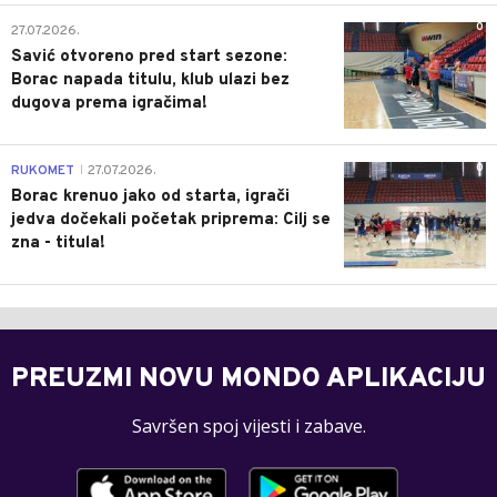
0
27.07.2026.
Savić otvoreno pred start sezone:
Borac napada titulu, klub ulazi bez
dugova prema igračima!
0
RUKOMET
27.07.2026.
|
Borac krenuo jako od starta, igrači
jedva dočekali početak priprema: Cilj se
zna - titula!
PREUZMI NOVU MONDO APLIKACIJU
Savršen spoj vijesti i zabave.