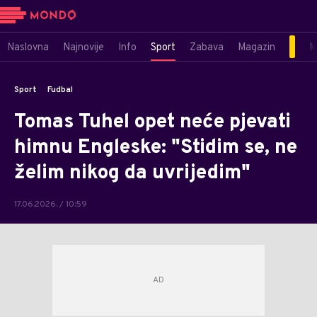
Naslovna
Najnovije
Info
Sport
Zabava
Magazin
M
Sport
Fudbal
Tomas Tuhel opet neće pjevati
himnu Engleske: "Stidim se, ne
želim nikog da uvrijedim"
17.06.2026. / 10:59