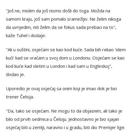
"Još ne, mislim da još nismo došli do toga. Možda na
samom kraju, još sam pomalo sramežljiv. Ne želim nikoga
da uvrijedim, niti želim da se fokus sada prebaci na to",
kaže Tuhel i dodaje:
"Ali u suštini, osjećam se kao kod kuće. Sada bih rekao 'idem
kući' kad se vraćam u svoj dom u Londonu. Osjećam se kao
kod kuće kad sletim u London i kad sam u Engleskoj",
dodao je.
Uporedio je ovaj osjećaj sa onim koji je imao dok je bio
trener Čelsija.
"Da, tako se osjećam. Ne mogu to da objasnim, ali tako je
bilo od prvih sedmica u Čelsiju. Jednostavno je bio sjajan
osjećaj biti u zemlji, naravno i u gradu, biti dio Premijer lige.