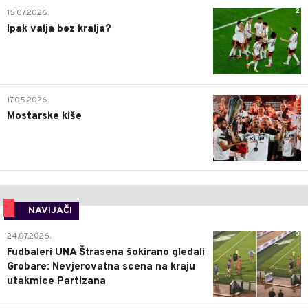
2
15.07.2026.
Ipak valja bez kralja?
0
17.05.2026.
Mostarske kiše
NAVIJAČI
0
24.07.2026.
Fudbaleri UNA Štrasena šokirano gledali
Grobare: Nevjerovatna scena na kraju
utakmice Partizana