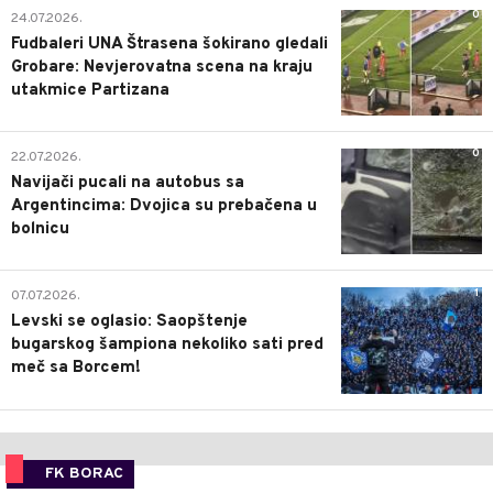
0
24.07.2026.
Fudbaleri UNA Štrasena šokirano gledali
Grobare: Nevjerovatna scena na kraju
utakmice Partizana
0
22.07.2026.
Navijači pucali na autobus sa
Argentincima: Dvojica su prebačena u
bolnicu
1
07.07.2026.
Levski se oglasio: Saopštenje
bugarskog šampiona nekoliko sati pred
meč sa Borcem!
FK BORAC