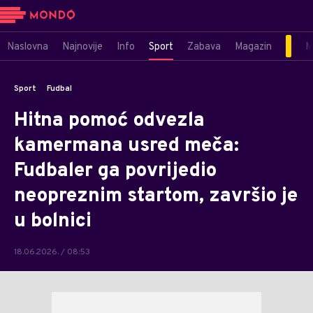
Naslovna
Najnovije
Info
Sport
Zabava
Magazin
M
Sport
Fudbal
Hitna pomoć odvezla
kamermana usred meča:
Fudbaler ga povrijedio
neopreznim startom, završio je
u bolnici
18.06.2026. / 08:53