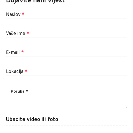
Dojavite nam vijest
Naslov
*
Vaše ime
*
E-mail
*
Lokacija
*
Ubacite video ili foto