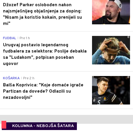
Džozef Parker oslobođen nakon
najsmješnijeg objašnjenja za doping:
"Nisam ja koristio kokain, prenijeli su
mi"
0
FUDBAL
Pre 1 h
|
Urugvaj postavio legendarnog
fudbalera za selektora: Poslije debakla
sa "Ludakom", potpisan poseban
ugovor
0
KOŠARKA
Pre 2 h
|
Balša Koprivica: "Koje domaće igrače
Partizan da dovede? Odlazili su
nezadovoljni"
KOLUMNA - NEBOJŠA ŠATARA