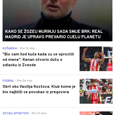
KAKO SE ŽOZEU MURINJU SADA SMIJE BRK: REAL
MADRID JE UPRAVO PREVARIO CIJELU PLANETU
0
KOŠARKA
Pre 15 min
|
"Bio sam kod kuće kada su se oprostili
od mene": Kenan otvorio dušu o
odlasku iz Zvezde
0
FUDBAL
Pre 24 min
|
Obrt oko Vasilija Kostova: Klub kome je
bio najbliži se povukao iz pregovora
0
OSTALI SPORTOVI
Pre 51 min
|