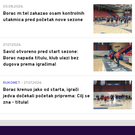
0
05.08.2026.
Borac m:tel zakazao osam kontrolnih
utakmica pred početak nove sezone
0
27.07.2026.
Savić otvoreno pred start sezone:
Borac napada titulu, klub ulazi bez
dugova prema igračima!
0
RUKOMET
27.07.2026.
|
Borac krenuo jako od starta, igrači
jedva dočekali početak priprema: Cilj se
zna - titula!