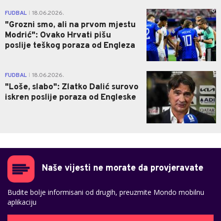
0
FUDBAL
18.06.2026.
|
"Grozni smo, ali na prvom mjestu
Modrić": Ovako Hrvati pišu
poslije teškog poraza od Engleza
1
FUDBAL
18.06.2026.
|
"Loše, slabo": Zlatko Dalić surovo
iskren poslije poraza od Engleske
Naše vijesti ne morate da provjeravate
Budite bolje informisani od drugih, preuzmite Mondo mobilnu
aplikaciju