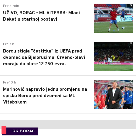
0
Pre 4 min
UŽIVO, BORAC - ML VITEBSK: Mladi
Deket u startnoj postavi
0
Pre 7 h
Borcu stigla "čestitka" iz UEFA pred
dvomeč sa Bjelorusima: Crveno-plavi
moraju da plate 12.750 evra!
0
Pre 10 h
Marinović napravio jednu promjenu na
spisku Borca pred dvomeč sa ML
Vitebskom
RK BORAC