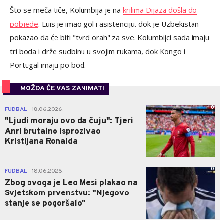
Što se meča tiče, Kolumbija je na
krilima Dijaza došla do
pobjede
. Luis je imao gol i asistenciju, dok je Uzbekistan
pokazao da će biti "tvrd orah" za sve. Kolumbijci sada imaju
tri boda i drže sudbinu u svojim rukama, dok Kongo i
Portugal imaju po bod.
MOŽDA ĆE VAS ZANIMATI
0
FUDBAL
18.06.2026.
|
"Ljudi moraju ovo da čuju": Tjeri
Anri brutalno isprozivao
Kristijana Ronalda
0
FUDBAL
18.06.2026.
|
Zbog ovoga je Leo Mesi plakao na
Svjetskom prvenstvu: "Njegovo
stanje se pogoršalo"