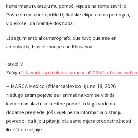
kamermanu i ukazuju mu pomoć. Nije se na tome završilo.
Pošto su mu ubrzo prišle i ljekarske ekipe da mu pomognu,
vidjelo se i da hramlje dok hoda.
El seguimiento al camarógrafo, que tuvo que irse en
ambulancia, tras el choque con Khusanov
Israel M.
Zúñiga
#fifaworldcup
#colombia
#mundial2026
#futbol
pic.twitte
June 18, 2026
— MARCA México (@MarcaMexico_)
Nedugo zatim pojavio se i snimak na kom se vidi da
kamerman ulazi u kola Hitne pomoći i da ga vode na
dodatne preglede. Još uvijek nema informacija o stanju
povrede i da li je u pitanju bila samo mjera predostrožnosti
ili nešto ozbiljnije.