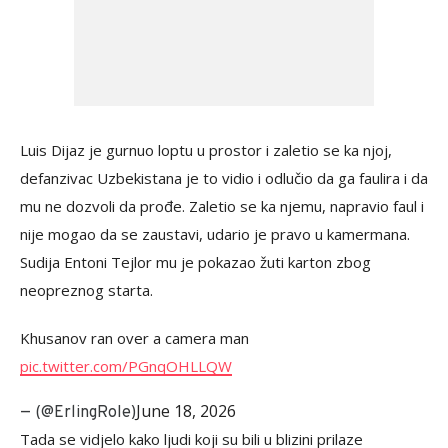
Luis Dijaz je gurnuo loptu u prostor i zaletio se ka njoj,
defanzivac Uzbekistana je to vidio i odlučio da ga faulira i da
mu ne dozvoli da prođe. Zaletio se ka njemu, napravio faul i
nije mogao da se zaustavi, udario je pravo u kamermana.
Sudija Entoni Tejlor mu je pokazao žuti karton zbog
neopreznog starta.
Khusanov ran over a camera man
pic.twitter.com/PGnqOHLLQW
June 18, 2026
— (@ErlingRoIe)
Tada se vidjelo kako ljudi koji su bili u blizini prilaze