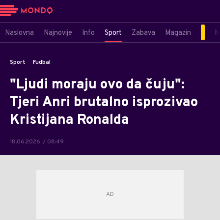
Naslovna
Najnovije
Info
Sport
Zabava
Magazin
M
Sport
Fudbal
"Ljudi moraju ovo da čuju":
Tjeri Anri brutalno isprozivao
Kristijana Ronalda
18.06.2026. / 08:49