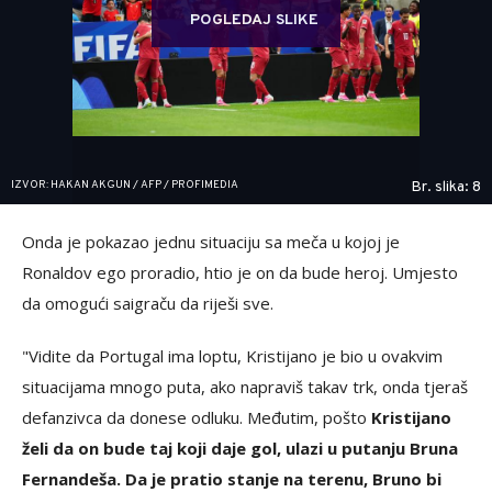
POGLEDAJ SLIKE
IZVOR: HAKAN AKGUN / AFP / PROFIMEDIA
Br. slika: 8
Onda je pokazao jednu situaciju sa meča u kojoj je
Ronaldov ego proradio, htio je on da bude heroj. Umjesto
da omogući saigraču da riješi sve.
"Vidite da Portugal ima loptu, Kristijano je bio u ovakvim
situacijama mnogo puta, ako napraviš takav trk, onda tjeraš
defanzivca da donese odluku. Međutim, pošto
Kristijano
želi da on bude taj koji daje gol, ulazi u putanju Bruna
Fernandeša. Da je pratio stanje na terenu, Bruno bi