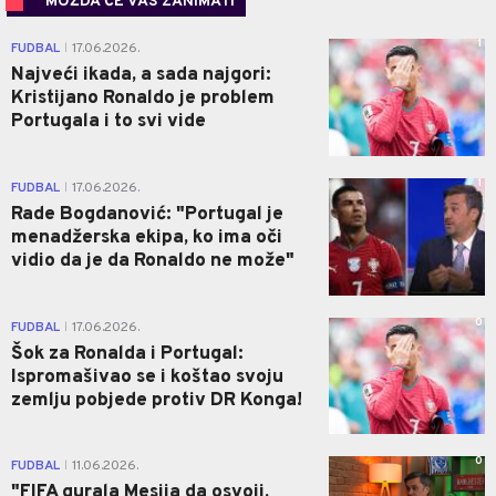
MOŽDA ĆE VAS ZANIMATI
1
FUDBAL
17.06.2026.
|
Najveći ikada, a sada najgori:
Kristijano Ronaldo je problem
Portugala i to svi vide
1
FUDBAL
17.06.2026.
|
Rade Bogdanović: "Portugal je
menadžerska ekipa, ko ima oči
vidio da je da Ronaldo ne može"
0
FUDBAL
17.06.2026.
|
Šok za Ronalda i Portugal:
Ispromašivao se i koštao svoju
zemlju pobjede protiv DR Konga!
0
FUDBAL
11.06.2026.
|
"FIFA gurala Mesija da osvoji,