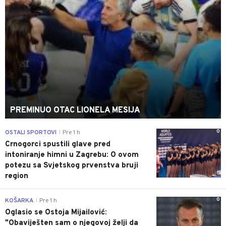
PREMINUO OTAC LIONELA MESIJA
0
OSTALI SPORTOVI
Pre 1 h
|
Crnogorci spustili glave pred
intoniranje himni u Zagrebu: O ovom
potezu sa Svjetskog prvenstva bruji
region
0
KOŠARKA
Pre 1 h
|
Oglasio se Ostoja Mijailović:
"Obaviješten sam o njegovoj želji da