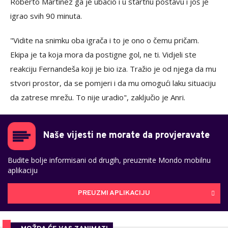
Roberto Martinez ga je ubacio i u startnu postavu i još je
igrao svih 90 minuta.
"Vidite na snimku oba igrača i to je ono o čemu pričam.
Ekipa je ta koja mora da postigne gol, ne ti. Vidjeli ste
reakciju Fernandeša koji je bio iza. Tražio je od njega da mu
stvori prostor, da se pomjeri i da mu omogući laku situaciju
da zatrese mrežu. To nije uradio", zaključio je Anri.
Naše vijesti ne morate da provjeravate
Budite bolje informisani od drugih, preuzmite Mondo mobilnu
aplikaciju
PREUZMI APLIKACIJU