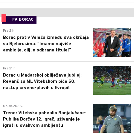
FK BORAC
0
Pre 2 h
Borac protiv Veleža između dva okršaja
sa Bjelorusima: "Imamo najviše
ambicije, cilj je odbrana titule!"
0
Pre 21 h
Borac u Mađarskoj obilježava jubilej:
Revanš sa ML Vitebskom biće 50.
nastup crveno-plavih u Evropi!
0
07.08.2026.
Trener Vitebska pohvalio Banjalučane:
Publika Borčev 12. igrač, uživanje je
igrati u ovakvom ambijentu