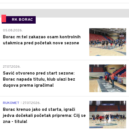
RK BORAC
0
05.08.2026.
Borac m:tel zakazao osam kontrolnih
utakmica pred početak nove sezone
0
27.07.2026.
Savić otvoreno pred start sezone:
Borac napada titulu, klub ulazi bez
dugova prema igračima!
0
RUKOMET
27.07.2026.
|
Borac krenuo jako od starta, igrači
jedva dočekali početak priprema: Cilj se
zna - titula!