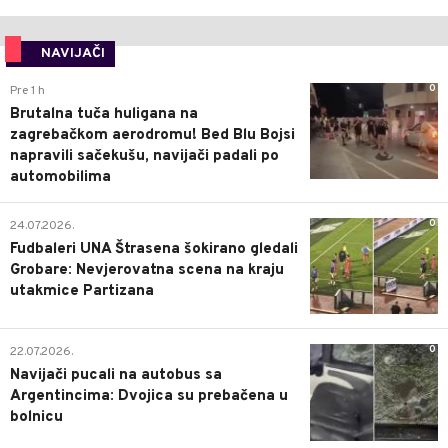
NAVIJAČI
0
Pre 1 h
Brutalna tuča huligana na
zagrebačkom aerodromu! Bed Blu Bojsi
napravili sačekušu, navijači padali po
automobilima
0
24.07.2026.
Fudbaleri UNA Štrasena šokirano gledali
Grobare: Nevjerovatna scena na kraju
utakmice Partizana
0
22.07.2026.
Navijači pucali na autobus sa
Argentincima: Dvojica su prebačena u
bolnicu