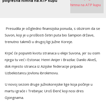
pogrešna himna na ATP kupu
Presudila je očigledno finansijska ponuda, s obzirom da se
Suvon, koji je u prošlosti četiri puta bio šampion države,
trenutno takmiči u drugoj ligi Južne Koreje.
Krpić će popuniti kvotu stranaca u ekipi Suvona, jer su osim
njega tu već i Estonac Henri Anijer i Brazilac Danilo Alveš,
dok mjesto stranca iz Azijske federacije pripada
Uzbekistancu Jovlonu ibrokimovu.
U novoj sezoni druge južnokorejske lige koja počinje u
martu igraće i Trebinjac Uroš Đerić koji nosi dres
Gjongnama.