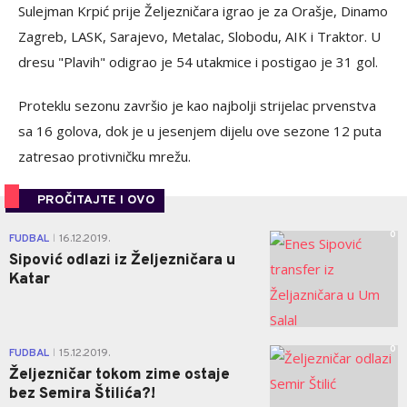
Sulejman Krpić prije Željezničara igrao je za Orašje, Dinamo
Zagreb, LASK, Sarajevo, Metalac, Slobodu, AIK i Traktor. U
dresu "Plavih" odigrao je 54 utakmice i postigao je 31 gol.
Proteklu sezonu završio je kao najbolji strijelac prvenstva
sa 16 golova, dok je u jesenjem dijelu ove sezone 12 puta
zatresao protivničku mrežu.
PROČITAJTE I OVO
0
FUDBAL
16.12.2019.
|
Sipović odlazi iz Željezničara u
Katar
0
FUDBAL
15.12.2019.
|
Željezničar tokom zime ostaje
bez Semira Štilića?!