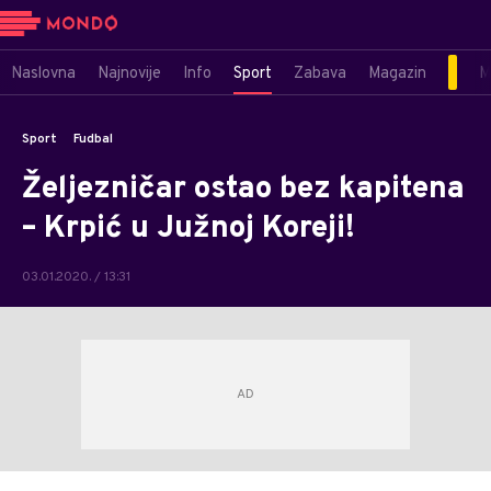
Naslovna
Najnovije
Info
Sport
Zabava
Magazin
M
Sport
Fudbal
Željezničar ostao bez kapitena
– Krpić u Južnoj Koreji!
03.01.2020. / 13:31