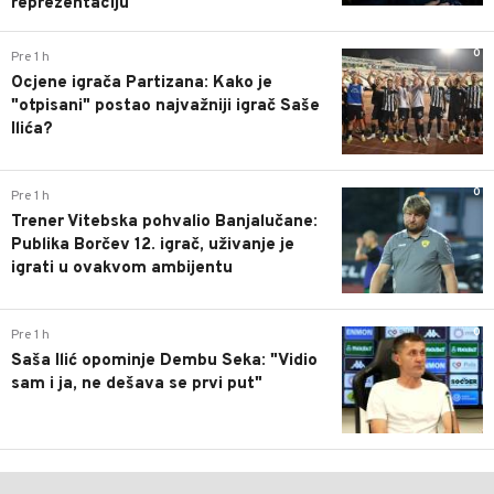
reprezentaciju
0
Pre 1 h
Ocjene igrača Partizana: Kako je
"otpisani" postao najvažniji igrač Saše
Ilića?
0
Pre 1 h
Trener Vitebska pohvalio Banjalučane:
Publika Borčev 12. igrač, uživanje je
igrati u ovakvom ambijentu
0
Pre 1 h
Saša Ilić opominje Dembu Seka: "Vidio
sam i ja, ne dešava se prvi put"