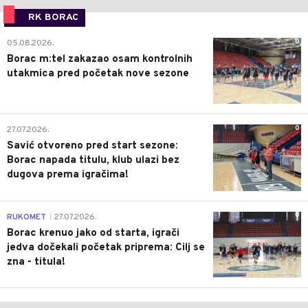
RK BORAC
0
05.08.2026.
Borac m:tel zakazao osam kontrolnih
utakmica pred početak nove sezone
0
27.07.2026.
Savić otvoreno pred start sezone:
Borac napada titulu, klub ulazi bez
dugova prema igračima!
0
RUKOMET
27.07.2026.
|
Borac krenuo jako od starta, igrači
jedva dočekali početak priprema: Cilj se
zna - titula!