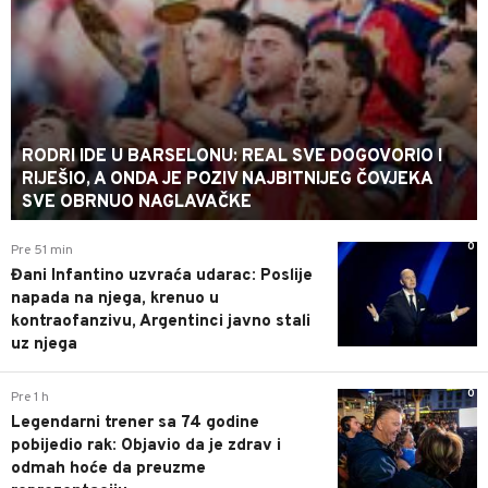
RODRI IDE U BARSELONU: REAL SVE DOGOVORIO I
RIJEŠIO, A ONDA JE POZIV NAJBITNIJEG ČOVJEKA
SVE OBRNUO NAGLAVAČKE
0
Pre 51 min
Đani Infantino uzvraća udarac: Poslije
napada na njega, krenuo u
kontraofanzivu, Argentinci javno stali
uz njega
0
Pre 1 h
Legendarni trener sa 74 godine
pobijedio rak: Objavio da je zdrav i
odmah hoće da preuzme