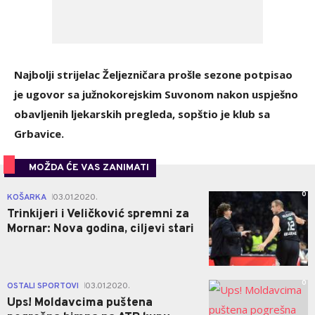
Najbolji strijelac Željezničara prošle sezone potpisao
je ugovor sa južnokorejskim Suvonom nakon uspješno
obavljenih ljekarskih pregleda, sopštio je klub sa
Grbavice.
MOŽDA ĆE VAS ZANIMATI
0
KOŠARKA
03.01.2020.
|
Trinkijeri i Veličković spremni za
Mornar: Nova godina, ciljevi stari
0
OSTALI SPORTOVI
03.01.2020.
|
Ups! Moldavcima puštena