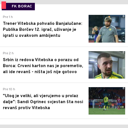
FK BORAC
0
Pre 1 h
Trener Vitebska pohvalio Banjalučane:
Publika Borčev 12. igrač, uživanje je
igrati u ovakvom ambijentu
0
Pre 2 h
Srbin iz redova Vitebska o porazu od
Borca: Crveni karton nas je poremetio,
ali ide revanš - ništa još nije gotovo
0
Pre 10 h
"Ulog je veliki, ali vjerujemo u prolaz
dalje": Sandi Ogrinec svjestan šta nosi
revanš protiv Vitebska