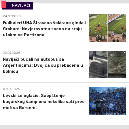
NAVIJAČI
0
24.07.2026.
Fudbaleri UNA Štrasena šokirano gledali
Grobare: Nevjerovatna scena na kraju
utakmice Partizana
0
22.07.2026.
Navijači pucali na autobus sa
Argentincima: Dvojica su prebačena u
bolnicu
1
07.07.2026.
Levski se oglasio: Saopštenje
bugarskog šampiona nekoliko sati pred
meč sa Borcem!