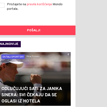
Pristajete na
pravila korišćenja
Mondo
portala.
POŠALJI
NAJNOVIJE
0
Pre 9 min
OSTALI SPORTOVI
ODLUČUJUĆI SATI ZA JANIKA
SINERA: SVI ČEKAJU DA SE
OGLASI IZ HOTELA