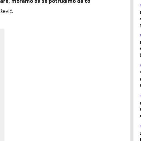
pare, moramo da se potrudimo da to
šević.