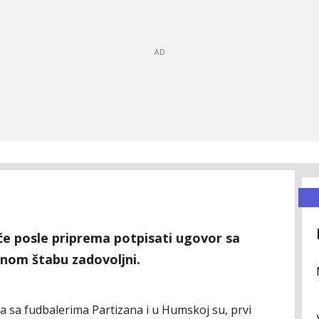
 će posle priprema potpisati ugovor sa
čnom štabu zadovoljni.
ra sa fudbalerima Partizana i u Humskoj su, prvi