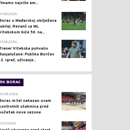
"Imamo najviše am...
0
07.08.2026.
Borac u Mađarskoj obilježava
jubilej: Revanš sa ML
Vitebskom biće 50. na...
0
07.08.2026.
Trener Vitebska pohvalio
Banjalučane: Publika Borčev
12. igrač, uživanje...
RK BORAC
0
05.08.2026.
Borac m:tel zakazao osam
kontrolnih utakmica pred
početak nove sezone
0
27.07.2026.