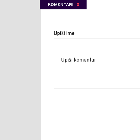
KOMENTARI
0
Upiši ime