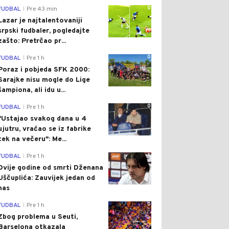
0
FUDBAL
Pre 43 min
|
Lazar je najtalentovaniji
srpski fudbaler, pogledajte
zašto: Pretrčao pr...
0
FUDBAL
Pre 1 h
|
Poraz i pobjeda SFK 2000:
Sarajke nisu mogle do Lige
šampiona, ali idu u...
0
FUDBAL
Pre 1 h
|
"Ustajao svakog dana u 4
ujutru, vraćao se iz fabrike
tek na večeru": Me...
1
FUDBAL
Pre 1 h
|
Dvije godine od smrti Dženana
Uščuplića: Zauvijek jedan od
nas
0
FUDBAL
Pre 1 h
|
Zbog problema u Seuti,
Barselona otkazala