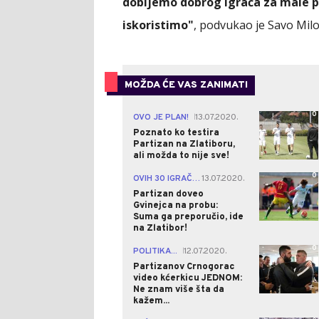
dobijemo dobrog igrača za male 
iskoristimo"
, podvukao je Savo Milo
MOŽDA ĆE VAS ZANIMATI
0
OVO JE PLAN!
13.07.2020.
|
Poznato ko testira
Partizan na Zlatiboru,
ali možda to nije sve!
0
OVIH 30 IGRAČA JE NA SPISKU
13.07.2020.
|
Partizan doveo
Gvinejca na probu:
Suma ga preporučio, ide
na Zlatibor!
0
POLITIKA...
12.07.2020.
|
Partizanov Crnogorac
video kćerkicu JEDNOM:
Ne znam više šta da
kažem...