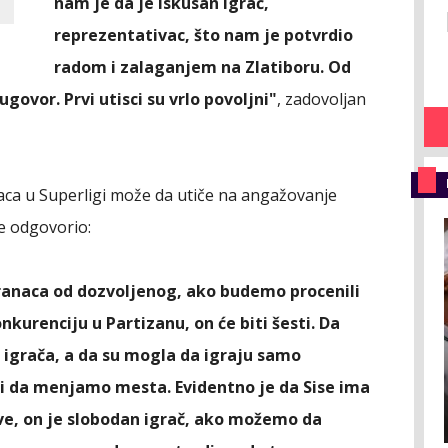
nam je da je iskusan igrač,
reprezentativac, što nam je potvrdio
radom i zalaganjem na Zlatiboru. Od
 ugovor. Prvi utisci su vrlo povoljni"
, zadovoljan
naca u Superligi može da utiče na angažovanje
je odgovorio:
tranaca od dozvoljenog, ako budemo procenili
nkurenciju u Partizanu, on će biti šesti. Da
igrača, a da su mogla da igraju samo
iji da menjamo mesta. Evidentno je da Sise ima
e, on je slobodan igrač, ako možemo da