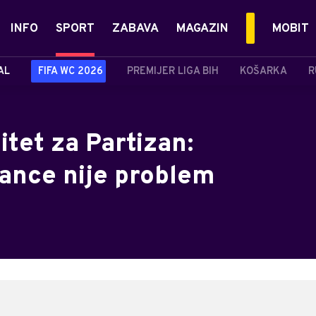
INFO
SPORT
ZABAVA
MAGAZIN
MOBIT
AL
FIFA WC 2026
PREMIJER LIGA BIH
KOŠARKA
R
itet za Partizan:
rance nije problem