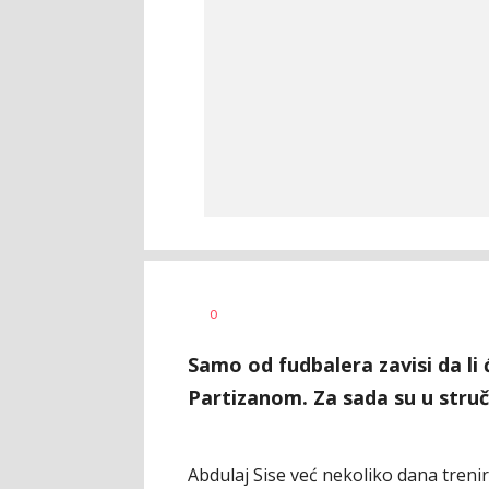
Vladimir
AUTOR
0
Sukdolak
Samo od fudbalera zavisi da li
Partizanom. Za sada su u stru
Abdulaj Sise već nekoliko dana treni