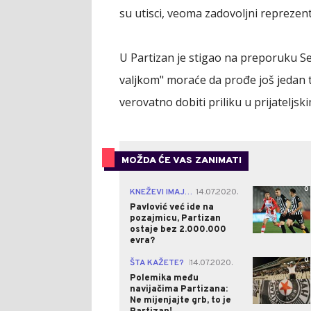
su utisci, veoma zadovoljni reprezen
U Partizan je stigao na preporuku S
valjkom" moraće da prođe još jedan t
verovatno dobiti priliku u prijateljs
MOŽDA ĆE VAS ZANIMATI
0
KNEŽEVI IMAJU PLAN?
14.07.2020.
|
Pavlović već ide na
pozajmicu, Partizan
ostaje bez 2.000.000
evra?
0
ŠTA KAŽETE?
14.07.2020.
|
Polemika među
navijačima Partizana:
Ne mijenjajte grb, to je