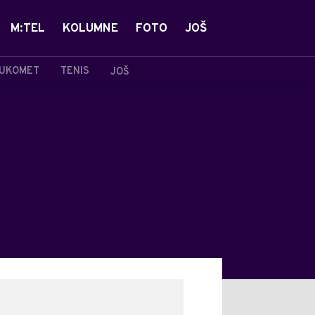
M:TEL
KOLUMNE
FOTO
JOŠ
UKOMET
TENIS
JOŠ