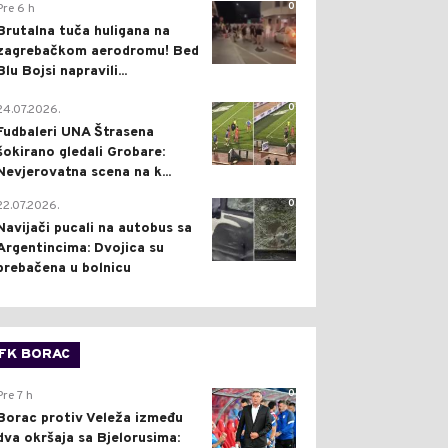
0
Pre 6 h
Brutalna tuča huligana na
zagrebačkom aerodromu! Bed
Blu Bojsi napravili...
0
24.07.2026.
Fudbaleri UNA Štrasena
šokirano gledali Grobare:
Nevjerovatna scena na k...
0
22.07.2026.
Navijači pucali na autobus sa
Argentincima: Dvojica su
prebačena u bolnicu
FK BORAC
0
Pre 7 h
Borac protiv Veleža između
dva okršaja sa Bjelorusima: