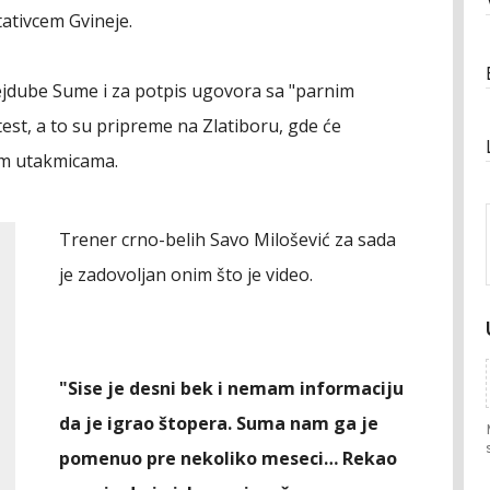
tativcem Gvineje.
ejdube Sume i za potpis ugovora sa "parnim
est, a to su pripreme na Zlatiboru, gde će
kim utakmicama.
Trener crno-belih Savo Milošević za sada
je zadovoljan onim što je video.
"Sise je desni bek i nemam informaciju
da je igrao štopera. Suma nam ga je
pomenuo pre nekoliko meseci… Rekao