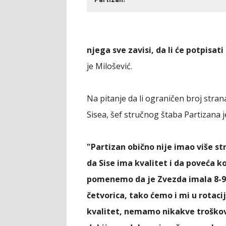
Partizan!
njega sve zavisi, da li će potpisati
je Milošević.
Na pitanje da li ograničen broj stra
Sisea, šef stručnog štaba Partizana 
"Partizan obično nije imao više s
da Sise ima kvalitet i da poveća ko
pomenemo da je Zvezda imala 8-9 
četvorica, tako ćemo i mi u rotac
kvalitet, nemamo nikakve troškov