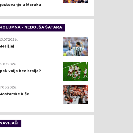
gostovanje u Maroku
KOLUMNA - NEBOJŠA ŠATARA
0
23.07.2026.
Mesi(ja)
2
15.07.2026.
Ipak valja bez kralja?
0
17.05.2026.
Mostarske kiše
NAVIJAČI