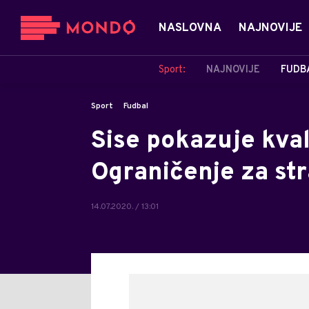
NASLOVNA
NAJNOVIJE
Sport:
NAJNOVIJE
FUDB
Sport
Fudbal
Sise pokazuje kval
Ograničenje za st
14.07.2020. / 13:01