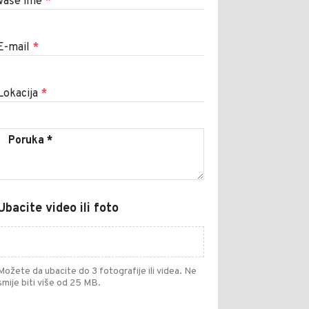
Vaše ime
*
E-mail
*
Lokacija
*
Ubacite video ili foto
Možete da ubacite do 3 fotografije ili videa. Ne
smije biti više od 25 MB.