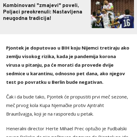
Kombinovani "zmajevi" poveli,
Poljaci preokrenuli: Nastavljena
neugodna tradicija!
Pjontek je doputovao u BIH koju Nijemci tretiraju ako
zemlju visokog rizika, kada je pandemija korona
virusa u pitanju, pa će morati da provede dvije
sedmice u karantinu, odnosno pet dana, ako njegov
test po povratku u Berlin bude negativan.
Čak i da bude tako, Pjontek će propustiti prvi meč sezone,
meč prvog kola Kupa Njemačke protiv Ajntraht
Braunšvajga, koji je na rasporedu u petak.
Heneralni director Herte Mihael Prec optužio je Fudbalski
savez Poljske da nije poštovao dogovor da Pjontek ne ide