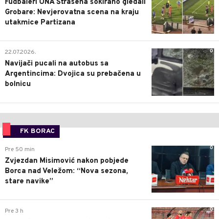
Fudbaleri UNA Štrasena šokirano gledali
Grobare: Nevjerovatna scena na kraju
utakmice Partizana
0
22.07.2026.
Navijači pucali na autobus sa
Argentincima: Dvojica su prebačena u
bolnicu
FK BORAC
0
Pre 50 min
Zvjezdan Misimović nakon pobjede
Borca nad Veležom: “Nova sezona,
stare navike”
0
Pre 3 h