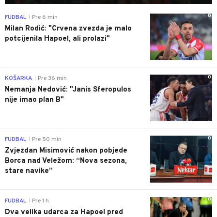
0
FUDBAL
Pre 6 min
|
Milan Rodić: "Crvena zvezda je malo
potcijenila Hapoel, ali prolazi"
0
KOŠARKA
Pre 36 min
|
Nemanja Nedović: "Janis Sferopulos
nije imao plan B"
0
FUDBAL
Pre 50 min
|
Zvjezdan Misimović nakon pobjede
Borca nad Veležom: “Nova sezona,
stare navike”
0
FUDBAL
Pre 1 h
|
Dva velika udarca za Hapoel pred