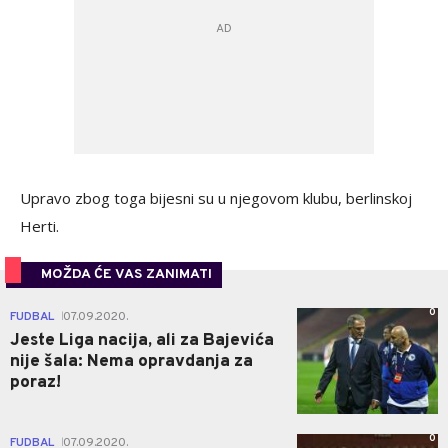
Upravo zbog toga bijesni su u njegovom klubu, berlinskoj
Herti.
MOŽDA ĆE VAS ZANIMATI
0
FUDBAL
07.09.2020.
|
Jeste Liga nacija, ali za Bajevića
nije šala: Nema opravdanja za
poraz!
0
FUDBAL
07.09.2020.
|