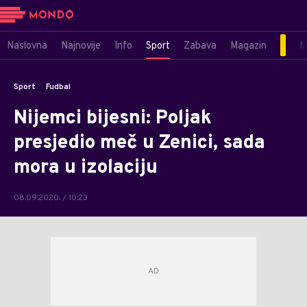
Naslovna
Najnovije
Info
Sport
Zabava
Magazin
M
Sport
Fudbal
Nijemci bijesni: Poljak
presjedio meč u Zenici, sada
mora u izolaciju
08.09.2020. / 10:23