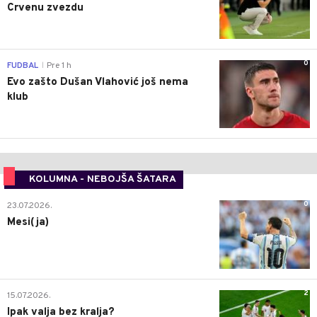
Crvenu zvezdu
0
FUDBAL
Pre 1 h
|
Evo zašto Dušan Vlahović još nema
klub
KOLUMNA - NEBOJŠA ŠATARA
0
23.07.2026.
Mesi(ja)
2
15.07.2026.
Ipak valja bez kralja?