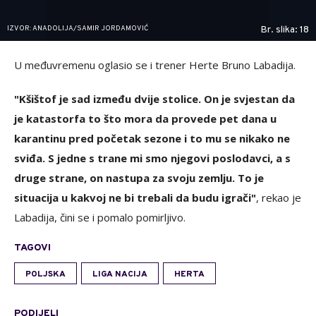
IZVOR: ANADOLIJA/SAMIR JORDAMOVIĆ
Br. slika: 18
U međuvremenu oglasio se i trener Herte Bruno Labadija.
"Kšištof je sad između dvije stolice. On je svjestan da
je katastorfa to što mora da provede pet dana u
karantinu pred početak sezone i to mu se nikako ne
sviđa. S jedne s trane mi smo njegovi poslodavci, a s
druge strane, on nastupa za svoju zemlju. To je
situacija u kakvoj ne bi trebali da budu igrači"
, rekao je
Labadija, čini se i pomalo pomirljivo.
TAGOVI
POLJSKA
LIGA NACIJA
HERTA
PODIJELI