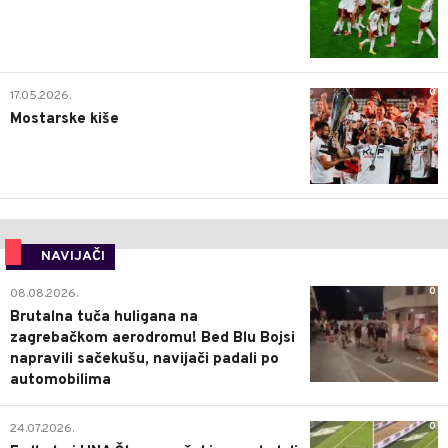
0
17.05.2026.
Mostarske kiše
NAVIJAČI
0
08.08.2026.
Brutalna tuča huligana na
zagrebačkom aerodromu! Bed Blu Bojsi
napravili sačekušu, navijači padali po
automobilima
0
24.07.2026.