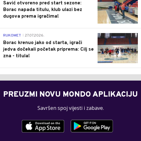
Savić otvoreno pred start sezone:
Borac napada titulu, klub ulazi bez
dugova prema igračima!
0
RUKOMET
27.07.2026.
|
Borac krenuo jako od starta, igrači
jedva dočekali početak priprema: Cilj se
zna - titula!
PREUZMI NOVU MONDO APLIKACIJU
Savršen spoj vijesti i zabave.