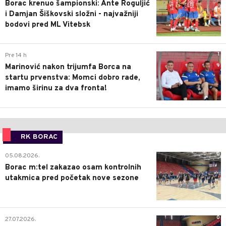
Borac krenuo šampionski: Ante Roguljić
i Damjan Šiškovski složni - najvažniji
bodovi pred ML Vitebsk
1
Pre 14 h
Marinović nakon trijumfa Borca na
startu prvenstva: Momci dobro rade,
imamo širinu za dva fronta!
RK BORAC
0
05.08.2026.
Borac m:tel zakazao osam kontrolnih
utakmica pred početak nove sezone
0
27.07.2026.