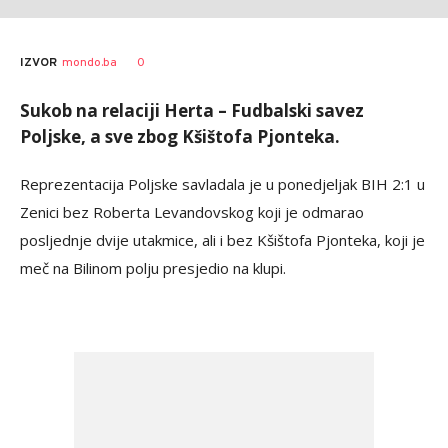
0
IZVOR
mondo.ba
Sukob na relaciji Herta – Fudbalski savez
Poljske, a sve zbog Kšištofa Pjonteka.
Reprezentacija Poljske savladala je u ponedjeljak BIH 2:1 u
Zenici bez Roberta Levandovskog koji je odmarao
posljednje dvije utakmice, ali i bez Kšištofa Pjonteka, koji je
meč na Bilinom polju presjedio na klupi.