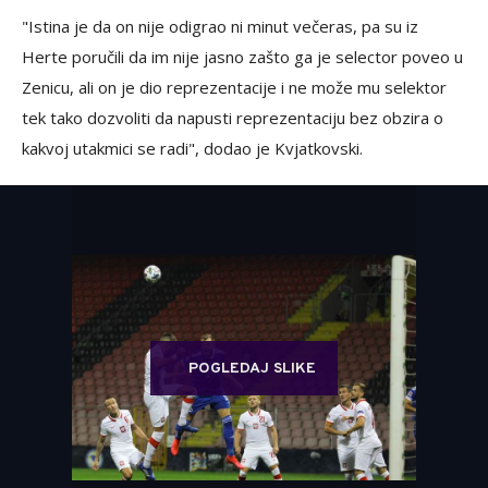
"Istina je da on nije odigrao ni minut večeras, pa su iz
Herte poručili da im nije jasno zašto ga je selector poveo u
Zenicu, ali on je dio reprezentacije i ne može mu selektor
tek tako dozvoliti da napusti reprezentaciju bez obzira o
kakvoj utakmici se radi", dodao je Kvjatkovski.
POGLEDAJ SLIKE