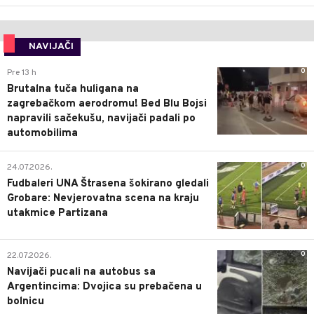
NAVIJAČI
0
Pre 13 h
Brutalna tuča huligana na
zagrebačkom aerodromu! Bed Blu Bojsi
napravili sačekušu, navijači padali po
automobilima
0
24.07.2026.
Fudbaleri UNA Štrasena šokirano gledali
Grobare: Nevjerovatna scena na kraju
utakmice Partizana
0
22.07.2026.
Navijači pucali na autobus sa
Argentincima: Dvojica su prebačena u
bolnicu