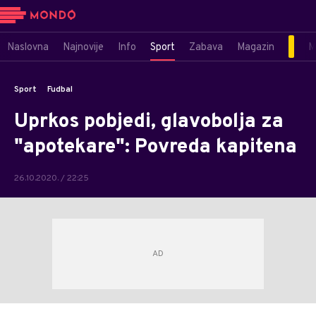
Naslovna
Najnovije
Info
Sport
Zabava
Magazin
M
Sport
Fudbal
Uprkos pobjedi, glavobolja za
"apotekare": Povreda kapitena
26.10.2020. / 22:25