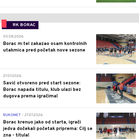
RK BORAC
0
05.08.2026.
Borac m:tel zakazao osam kontrolnih
utakmica pred početak nove sezone
0
27.07.2026.
Savić otvoreno pred start sezone:
Borac napada titulu, klub ulazi bez
dugova prema igračima!
0
RUKOMET
27.07.2026.
|
Borac krenuo jako od starta, igrači
jedva dočekali početak priprema: Cilj se
zna - titula!