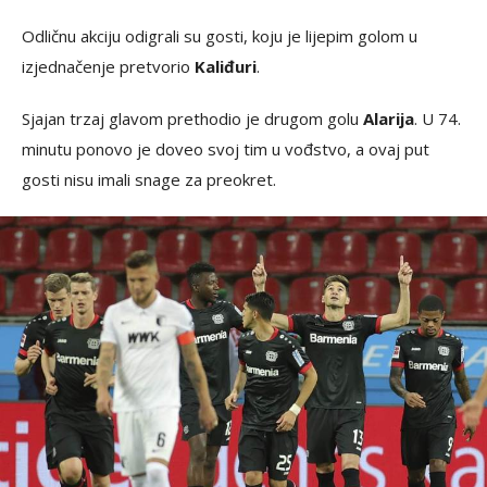
Odličnu akciju odigrali su gosti, koju je lijepim golom u
izjednačenje pretvorio
Kaliđuri
.
Sjajan trzaj glavom prethodio je drugom golu
Alarija
. U 74.
minutu ponovo je doveo svoj tim u vođstvo, a ovaj put
gosti nisu imali snage za preokret.