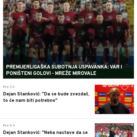
PREMIJERLIGAŠKA SUBOTNJA USPAVANKA: VAR I
PONIŠTENI GOLOVI - MREŽE MIROVALE
0
Pre 3 h
Dejan Stanković: "Da se bude zvezdaš,
to će nam biti potrebno"
0
Pre 4 h
Dejan Stanković: "Neka nastave da se