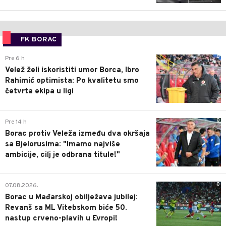
FK BORAC
0
Pre 6 h
Velež želi iskoristiti umor Borca, Ibro
Rahimić optimista: Po kvalitetu smo
četvrta ekipa u ligi
0
Pre 14 h
Borac protiv Veleža između dva okršaja
sa Bjelorusima: "Imamo najviše
ambicije, cilj je odbrana titule!"
0
07.08.2026.
Borac u Mađarskoj obilježava jubilej:
Revanš sa ML Vitebskom biće 50.
nastup crveno-plavih u Evropi!