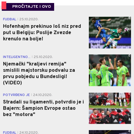
PROČITAJTE I OVO
0
FUDBAL
25.10.2020.
|
Hofenhajm prekinuo loš niz pred
put u Belgiju: Poslije Zvezde
krenulo na bolje!
0
INTELIGENTNO...
25.10.2020.
|
Njemački "kraljevi remija"
smislili majstorsku podvalu za
prvu pobjedu u Bundesligi!
(VIDEO)
0
POTVRĐENO JE
24.10.2020.
|
Stradali su ligamenti, potvrdio je i
Bajern: Šampion Evrope ostao
bez "motora"
0
FUDBAL
24.10.2020.
|