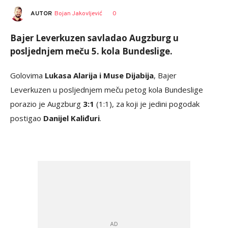
AUTOR
Bojan Jakovljević
0
Bajer Leverkuzen savladao Augzburg u
posljednjem meču 5. kola Bundeslige.
Golovima
Lukasa Alarija i Muse Dijabija
, Bajer
Leverkuzen u posljednjem meču petog kola Bundeslige
porazio je Augzburg
3:1
(1:1), za koji je jedini pogodak
postigao
Danijel Kaliđuri
.