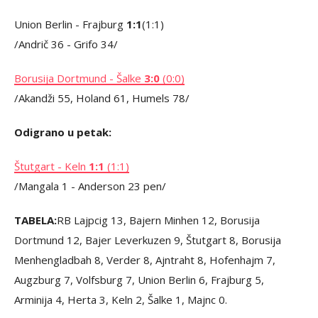
Union Berlin - Frajburg
1:1
(1:1)
/Andrič 36 - Grifo 34/
Borusija Dortmund - Šalke
3:0
(0:0)
/Akandži 55, Holand 61, Humels 78/
Odigrano u petak:
Štutgart - Keln
1:1
(1:1)
/Mangala 1 - Anderson 23 pen/
TABELA:
RB Lajpcig 13, Bajern Minhen 12, Borusija
Dortmund 12, Bajer Leverkuzen 9, Štutgart 8, Borusija
Menhengladbah 8, Verder 8, Ajntraht 8, Hofenhajm 7,
Augzburg 7, Volfsburg 7, Union Berlin 6, Frajburg 5,
Arminija 4, Herta 3, Keln 2, Šalke 1, Majnc 0.