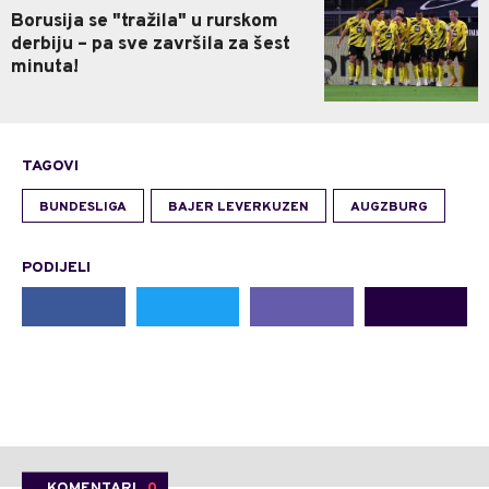
Borusija se "tražila" u rurskom
derbiju – pa sve završila za šest
minuta!
TAGOVI
BUNDESLIGA
BAJER LEVERKUZEN
AUGZBURG
PODIJELI
KOMENTARI
0