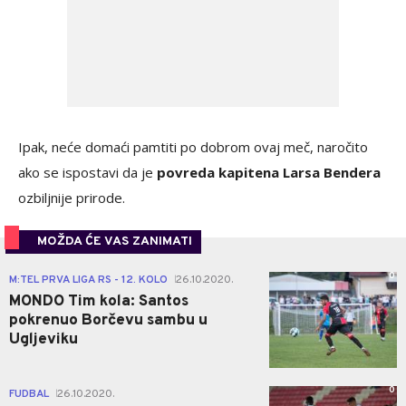
Ipak, neće domaći pamtiti po dobrom ovaj meč, naročito
ako se ispostavi da je
povreda kapitena Larsa Bendera
ozbiljnije prirode.
MOŽDA ĆE VAS ZANIMATI
0
M:TEL PRVA LIGA RS - 12. KOLO
26.10.2020.
|
MONDO Tim kola: Santos
pokrenuo Borčevu sambu u
Ugljeviku
0
FUDBAL
26.10.2020.
|