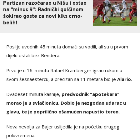
Partizan razočarao u Nišu i ostao
na "minus 9": Radnički golčinom
šokirao goste za novi kiks crno-
belih!
Poslije uvodnih 45 minuta domaći su vodili, ali su u prvom
dijelu ostali bez Bendera.
Prvo je u 16. minutu Rafael Kramberger igrao rukom u
svom šesnaestercu, a precizan sa 11 metara bio je
Alario
.
Dvadeset minuta kasnije,
predvodnik "apotekara"
morao je u svlačionicu. Dobio je nezgodan udarac u
glavu, te je poprilično ošamućen napustio teren.
Nova nevolja za Bajer uslijedila je na početku drugog
poluvremena.