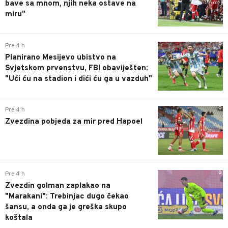
bave sa mnom, njih neka ostave na
miru"
0
Pre 4 h
Planirano Mesijevo ubistvo na
Svjetskom prvenstvu, FBI obaviješten:
"Ući ću na stadion i dići ću ga u vazduh"
0
Pre 4 h
Zvezdina pobjeda za mir pred Hapoel
0
Pre 4 h
Zvezdin golman zaplakao na
"Marakani": Trebinjac dugo čekao
šansu, a onda ga je greška skupo
koštala