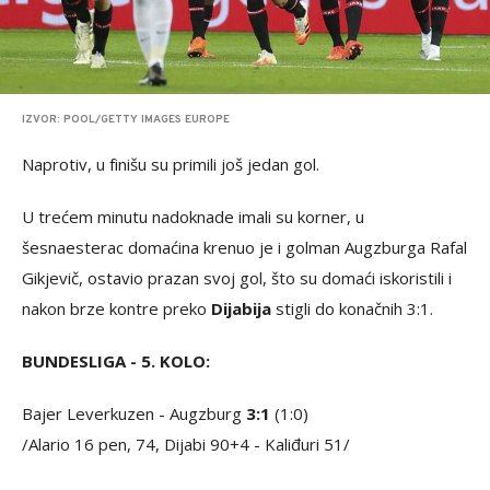
IZVOR: POOL/GETTY IMAGES EUROPE
Naprotiv, u finišu su primili još jedan gol.
U trećem minutu nadoknade imali su korner, u
šesnaesterac domaćina krenuo je i golman Augzburga Rafal
Gikjevič, ostavio prazan svoj gol, što su domaći iskoristili i
nakon brze kontre preko
Dijabija
stigli do konačnih 3:1.
BUNDESLIGA - 5. KOLO:
Bajer Leverkuzen - Augzburg
3:1
(1:0)
/Alario 16 pen, 74, Dijabi 90+4 - Kaliđuri 51/