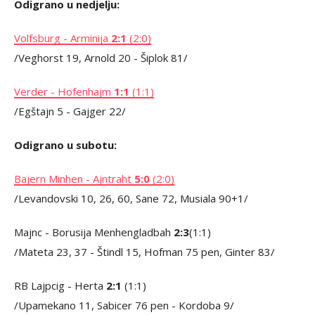
Odigrano u nedjelju:
Volfsburg - Arminija
2:1
(2:0)
/Veghorst 19, Arnold 20 - Šiplok 81/
Verder - Hofenhajm
1:1
(1:1)
/Egštajn 5 - Gajger 22/
Odigrano u subotu:
Bajern Minhen - Ajntraht
5:0
(2:0)
/Levandovski 10, 26, 60, Sane 72, Musiala 90+1/
Majnc - Borusija Menhengladbah
2:3
(1:1)
/Mateta 23, 37 - Štindl 15, Hofman 75 pen, Ginter 83/
RB Lajpcig - Herta
2:1
(1:1)
/Upamekano 11, Sabicer 76 pen - Kordoba 9/