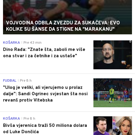
VOJVODINA ODBILA ZVEZDU ZA SUKAČEVA: EVO
KOLIKE SU ŠANSE DA STIGNE NA "MARAKANU"
0
KOŠARKA
Pre 43 min
|
Dino Rađa: "Znate šta, zaboli me više
ona stvar i za četnike i za ustaše"
0
FUDBAL
Pre 8 h
|
"Ulog je veliki, ali vjerujemo u prolaz
dalje": Sandi Ogrinec svjestan šta nosi
revanš protiv Vitebska
0
KOŠARKA
Pre 8 h
|
Bivša vjerenica traži 50 miliona dolara
od Luke Dončića