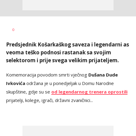
Bojan
AUTOR
0
Jakovljević
Predsjednik Košarkaškog saveza i legendarni as
veoma teško podnosi rastanak sa svojim
selektorom i prije svega velikim prijateljem.
Komemoracija povodom smrti vječnog
Dušana Dude
Ivkovića
održana je u ponedjeljak u Domu Narodne
skupštine, gdje su se
od legendarnog trenera oprostili
prijatelji, kolege, igrači, državni zvaničnici...