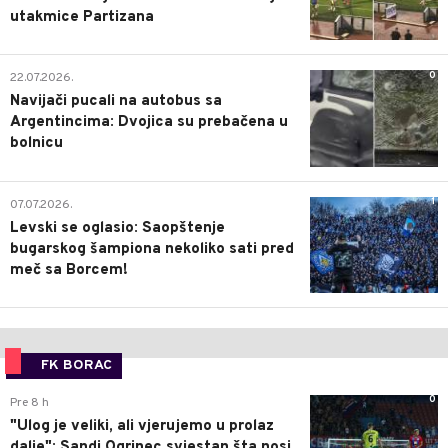
utakmice Partizana
0
22.07.2026.
Navijači pucali na autobus sa
Argentincima: Dvojica su prebačena u
bolnicu
1
07.07.2026.
Levski se oglasio: Saopštenje
bugarskog šampiona nekoliko sati pred
meč sa Borcem!
FK BORAC
0
Pre 8 h
"Ulog je veliki, ali vjerujemo u prolaz
dalje": Sandi Ogrinec svjestan šta nosi