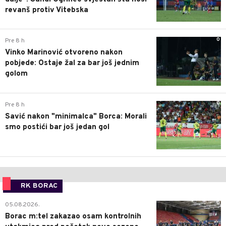
revanš protiv Vitebska
0
Pre 8 h
Vinko Marinović otvoreno nakon
pobjede: Ostaje žal za bar još jednim
golom
0
Pre 8 h
Savić nakon "minimalca" Borca: Morali
smo postići bar još jedan gol
RK BORAC
0
05.08.2026.
Borac m:tel zakazao osam kontrolnih