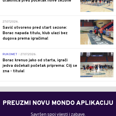
utakmica pred početak nove sezone
0
27.07.2026.
Savić otvoreno pred start sezone:
Borac napada titulu, klub ulazi bez
dugova prema igračima!
0
RUKOMET
27.07.2026.
|
Borac krenuo jako od starta, igrači
jedva dočekali početak priprema: Cilj se
zna - titula!
PREUZMI NOVU MONDO APLIKACIJU
Savršen spoj vijesti i zabave.