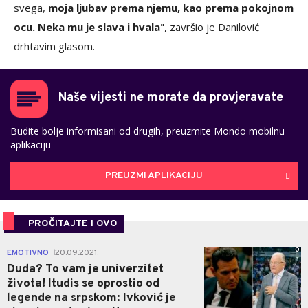
svega,
moja ljubav prema njemu, kao prema pokojnom
ocu. Neka mu je slava i hvala
", završio je Danilović
drhtavim glasom.
Naše vijesti ne morate da provjeravate
Budite bolje informisani od drugih, preuzmite Mondo mobilnu
aplikaciju
PREUZMI APLIKACIJU
PROČITAJTE I OVO
0
EMOTIVNO
20.09.2021.
|
Duda? To vam je univerzitet
života! Itudis se oprostio od
legende na srpskom: Ivković je