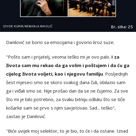
IZVOR: KURIR/NEMANJA NIKOLIĆ
Br. slika: 25
Danilović se borio sa emocijama i govorio kroz suze.
"Pošto sam i prijatelj, veoma teško mi je ovo palo.
I za
života sam mu rekao da ga volim i poštujem i da ću ga
cijelog života voljeti, kao i njegovu familiju
. Posljednjih
šest mjeseci smo se skoro svakog dana čuli, obilazio sam
ga i viđali smo se. Nije prošao dan da se ne čujemo. Za sve
što mi je bilo potrebno, za svaku bitniju odluku što se tiče
košarke sam se prvo s njim savjetovao. Sad... teško",
zastao je Danilović.
"Biće uvijek moj selektor, to je bio, to će i da ostane. Iznad