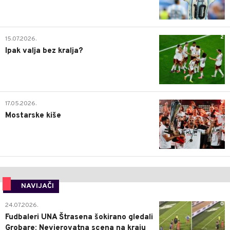
2
15.07.2026.
Ipak valja bez kralja?
0
17.05.2026.
Mostarske kiše
NAVIJAČI
0
24.07.2026.
Fudbaleri UNA Štrasena šokirano gledali
Grobare: Nevjerovatna scena na kraju