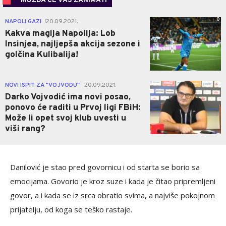
MOŽDA ĆE VAS ZANIMATI
0
NAPOLI GAZI
20.09.2021.
|
Kakva magija Napolija: Lob
Insinjea, najljepša akcija sezone i
golčina Kulibalija!
0
NOVI ISPIT ZA "VOJVODU"
20.09.2021.
|
Darko Vojvodić ima novi posao,
ponovo će raditi u Prvoj ligi FBiH:
Može li opet svoj klub uvesti u
viši rang?
Danilović je stao pred govornicu i od starta se borio sa
emocijama. Govorio je kroz suze i kada je čitao pripremljeni
govor, a i kada se iz srca obratio svima, a najviše pokojnom
prijatelju, od koga se teško rastaje.