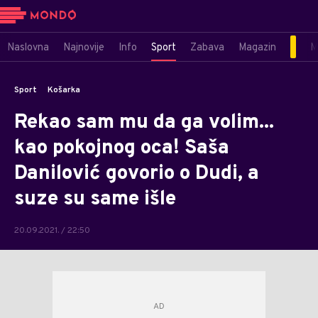
Naslovna
Najnovije
Info
Sport
Zabava
Magazin
M
Sport
Košarka
Rekao sam mu da ga volim...
kao pokojnog oca! Saša
Danilović govorio o Dudi, a
suze su same išle
20.09.2021. / 22:50