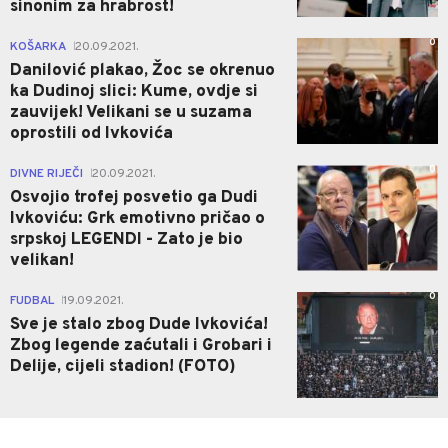
sinonim za hrabrost!
0
KOŠARKA
20.09.2021.
|
Danilović plakao, Žoc se okrenuo
ka Dudinoj slici: Kume, ovdje si
zauvijek! Velikani se u suzama
oprostili od Ivkovića
0
DIVNE RIJEČI
20.09.2021.
|
Osvojio trofej posvetio ga Dudi
Ivkoviću: Grk emotivno pričao o
srpskoj LEGENDI - Zato je bio
velikan!
0
FUDBAL
19.09.2021.
|
Sve je stalo zbog Dude Ivkovića!
Zbog legende zaćutali i Grobari i
Delije, cijeli stadion! (FOTO)