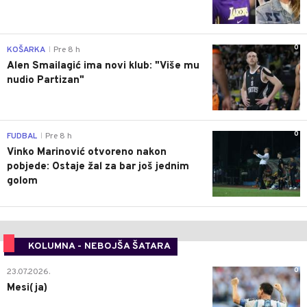
0
KOŠARKA
Pre 8 h
|
Alen Smailagić ima novi klub: "Više mu
nudio Partizan"
0
FUDBAL
Pre 8 h
|
Vinko Marinović otvoreno nakon
pobjede: Ostaje žal za bar još jednim
golom
KOLUMNA - NEBOJŠA ŠATARA
0
23.07.2026.
Mesi(ja)