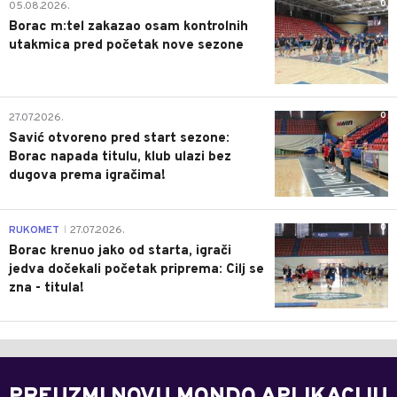
0
05.08.2026.
Borac m:tel zakazao osam kontrolnih
utakmica pred početak nove sezone
0
27.07.2026.
Savić otvoreno pred start sezone:
Borac napada titulu, klub ulazi bez
dugova prema igračima!
0
RUKOMET
27.07.2026.
|
Borac krenuo jako od starta, igrači
jedva dočekali početak priprema: Cilj se
zna - titula!
PREUZMI NOVU MONDO APLIKACIJU