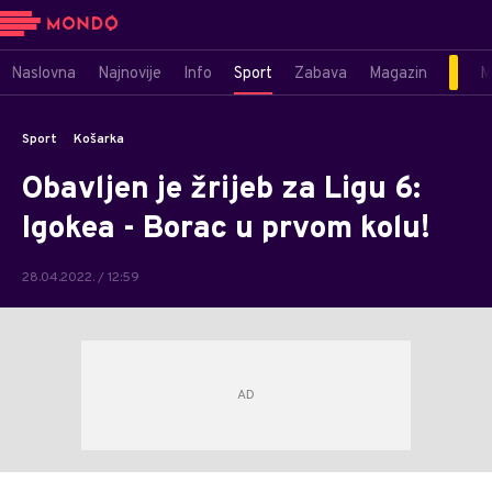
Naslovna
Najnovije
Info
Sport
Zabava
Magazin
M
Sport
Košarka
Obavljen je žrijeb za Ligu 6:
Igokea - Borac u prvom kolu!
28.04.2022. / 12:59