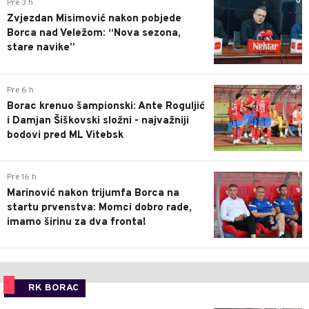
0
Pre 3 h
Zvjezdan Misimović nakon pobjede
Borca nad Veležom: “Nova sezona,
stare navike”
0
Pre 6 h
Borac krenuo šampionski: Ante Roguljić
i Damjan Šiškovski složni - najvažniji
bodovi pred ML Vitebsk
1
Pre 16 h
Marinović nakon trijumfa Borca na
startu prvenstva: Momci dobro rade,
imamo širinu za dva fronta!
RK BORAC