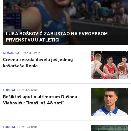
LUKA BOŠKOVIĆ ZABLISTAO NA EVROPSKOM
PRVENSTVU U ATLETICI
0
KOŠARKA
Pre 42 min
|
Crvena zvezda dovela još jednog
košarkaša Reala
0
FUDBAL
Pre 45 min
|
Bešiktaš uputio ultimatum Dušanu
Vlahoviću: "Imaš još 48 sati"
0
FUDBAL
Pre 50 min
|