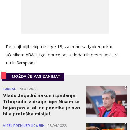
Pet najboljih ekipa iz Lige 13, zajedno sa Igokeom kao
učesikom ABA 1 lige, boriće se, u dodatnih deset kola, za
titulu šampiona.
MOŽDA ĆE VAS ZANIMATI
0
FUDBAL
28.04.2022.
|
Vlado Jagodić nakon ispadanja
Titograda iz druge lige: Nisam se
bojao posla, ali od početka je ovo
bila preteška misija!
0
M:TEL PREMIJER LIGA BIH
28.04.2022.
|