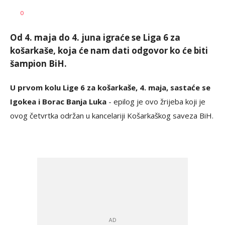
Dragan
AUTOR
0
Šutvić
Od 4. maja do 4. juna igraće se Liga 6 za
košarkaše, koja će nam dati odgovor ko će biti
šampion BiH.
U prvom kolu Lige 6 za košarkaše, 4. maja, sastaće se
Igokea i Borac Banja Luka
- epilog je ovo žrijeba koji je
ovog četvrtka održan u kancelariji Košarkaškog saveza BiH.