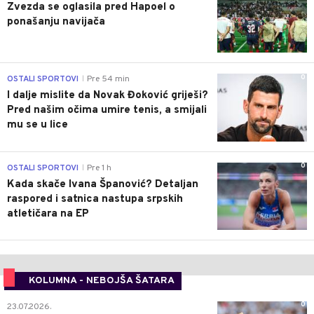
Zvezda se oglasila pred Hapoel o
ponašanju navijača
0
OSTALI SPORTOVI
Pre 54 min
|
I dalje mislite da Novak Đoković griješi?
Pred našim očima umire tenis, a smijali
mu se u lice
0
OSTALI SPORTOVI
Pre 1 h
|
Kada skače Ivana Španović? Detaljan
raspored i satnica nastupa srpskih
atletičara na EP
KOLUMNA - NEBOJŠA ŠATARA
0
23.07.2026.