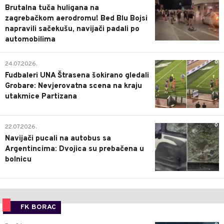
Brutalna tuča huligana na
zagrebačkom aerodromu! Bed Blu Bojsi
napravili sačekušu, navijači padali po
automobilima
0
24.07.2026.
Fudbaleri UNA Štrasena šokirano gledali
Grobare: Nevjerovatna scena na kraju
utakmice Partizana
0
22.07.2026.
Navijači pucali na autobus sa
Argentincima: Dvojica su prebačena u
bolnicu
FK BORAC