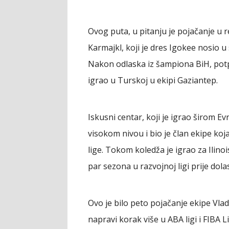
Ovog puta, u pitanju je pojačanje u 
Karmajkl, koji je dres Igokee nosio u
Nakon odlaska iz šampiona BiH, potpi
igrao u Turskoj u ekipi Gaziantep.
Iskusni centar, koji je igrao širom 
visokom nivou i bio je član ekipe koj
lige. Tokom koledža je igrao za Ilinois
par sezona u razvojnoj ligi prije dol
Ovo je bilo peto pojačanje ekipe Vlad
napravi korak više u ABA ligi i FIBA 