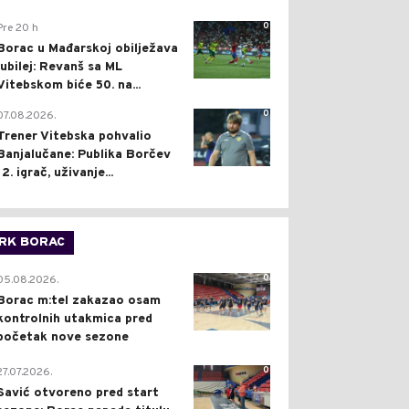
0
Pre 20 h
Borac u Mađarskoj obilježava
jubilej: Revanš sa ML
Vitebskom biće 50. na...
0
07.08.2026.
Trener Vitebska pohvalio
Banjalučane: Publika Borčev
12. igrač, uživanje...
RK BORAC
0
05.08.2026.
Borac m:tel zakazao osam
kontrolnih utakmica pred
početak nove sezone
0
27.07.2026.
Savić otvoreno pred start