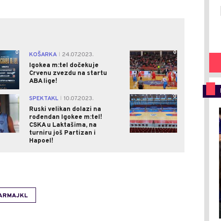
0
0
KOŠARKA
24.07.2023.
|
Igokea m:tel dočekuje
Crvenu zvezdu na startu
ABA lige!
0
0
SPEKTAKL
10.07.2023.
|
Ruski velikan dolazi na
rođendan Igokee m:tel!
CSKA u Laktašima, na
turniru još Partizan i
Hapoel!
KARMAJKL