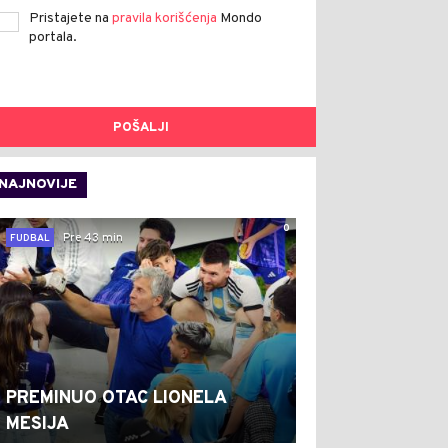
Pristajete na
pravila korišćenja
Mondo
portala.
POŠALJI
NAJNOVIJE
0
Pre 43 min
FUDBAL
PREMINUO OTAC LIONELA
MESIJA