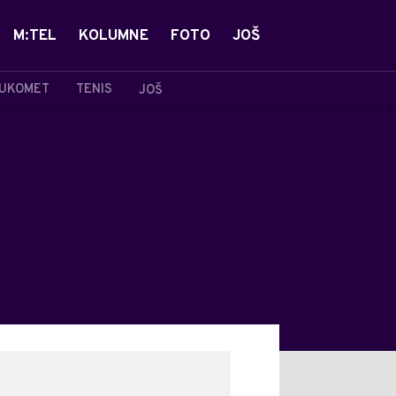
M:TEL
KOLUMNE
FOTO
JOŠ
UKOMET
TENIS
JOŠ