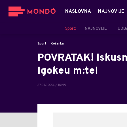
NASLOVNA
NAJNOVIJE
Sport:
NAJNOVIJE
FUDB
Sport
Košarka
POVRATAK! Iskusni
Igokeu m:tel
27.07.2023. / 10:49