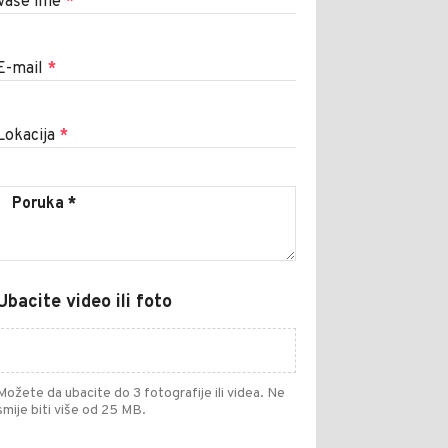
Vaše ime
*
E-mail
*
Lokacija
*
Ubacite video ili foto
Možete da ubacite do 3 fotografije ili videa. Ne
smije biti više od 25 MB.