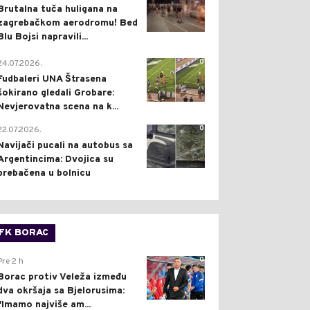
Brutalna tuča huligana na
zagrebačkom aerodromu! Bed
Blu Bojsi napravili...
0
24.07.2026.
Fudbaleri UNA Štrasena
šokirano gledali Grobare:
Nevjerovatna scena na k...
0
22.07.2026.
Navijači pucali na autobus sa
Argentincima: Dvojica su
prebačena u bolnicu
FK BORAC
0
Pre 2 h
Borac protiv Veleža između
dva okršaja sa Bjelorusima:
"Imamo najviše am...