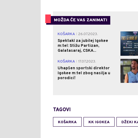
MOŽDA ĆE VAS ZANIMATI
KOŠARKA
26.07.2023.
|
Spektakl za jubilej Igokee
m:tel: Stižu Partizan,
Galatasaraj, CSKA...
KOŠARKA
17.07.2023.
|
Uhapšen sportski direktor
Igokee m:tel zbog nasilja u
porodici!
TAGOVI
KOŠARKA
KK IGOKEA
DŽEKI 