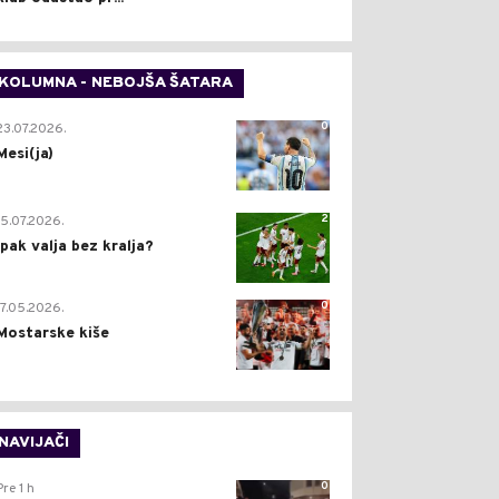
KOLUMNA - NEBOJŠA ŠATARA
0
23.07.2026.
Mesi(ja)
2
15.07.2026.
Ipak valja bez kralja?
0
17.05.2026.
Mostarske kiše
NAVIJAČI
0
Pre 1 h