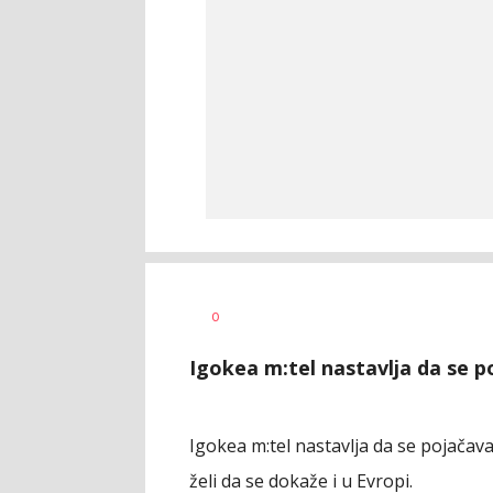
Haris
AUTOR
0
Krhalić
Igokea m:tel nastavlja da se p
Igokea m:tel nastavlja da se pojačava
želi da se dokaže i u Evropi.