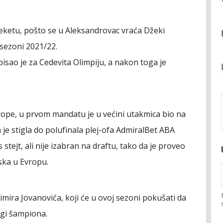
reketu, pošto se u Aleksandrovac vraća Džeki
 sezoni 2021/22.
sao je za Cedevita Olimpiju, a nakon toga je
Evrope, u prvom mandatu je u većini utakmica bio na
a je stigla do polufinala plej-ofa AdmiralBet ABA
 stejt, ali nije izabran na draftu, tako da je proveo
aska u Evropu.
imira Jovanovića, koji će u ovoj sezoni pokušati da
Ligi šampiona.