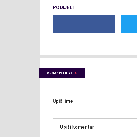
PODIJELI
KOMENTARI
0
Upiši ime