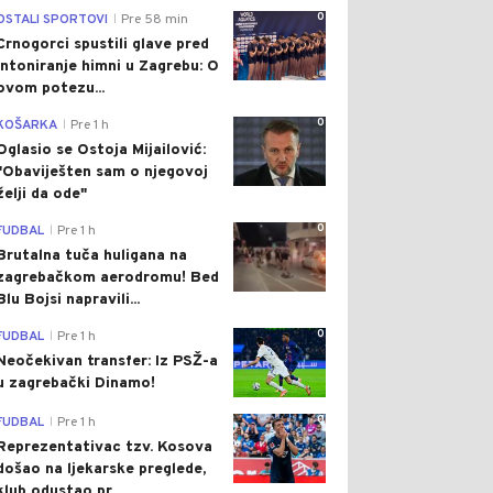
0
OSTALI SPORTOVI
Pre 58 min
|
Crnogorci spustili glave pred
intoniranje himni u Zagrebu: O
ovom potezu...
0
KOŠARKA
Pre 1 h
|
Oglasio se Ostoja Mijailović:
"Obaviješten sam o njegovoj
želji da ode"
0
FUDBAL
Pre 1 h
|
Brutalna tuča huligana na
zagrebačkom aerodromu! Bed
Blu Bojsi napravili...
0
FUDBAL
Pre 1 h
|
Neočekivan transfer: Iz PSŽ-a
u zagrebački Dinamo!
0
FUDBAL
Pre 1 h
|
Reprezentativac tzv. Kosova
došao na ljekarske preglede,
klub odustao pr...