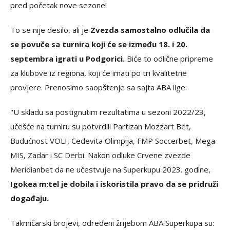
pred početak nove sezone!
To se nije desilo, ali je
Zvezda samostalno odlučila da
se povuče sa turnira koji će se između 18. i 20.
septembra igrati u Podgorici.
Biće to odlične pripreme
za klubove iz regiona, koji će imati po tri kvalitetne
provjere. Prenosimo saopštenje sa sajta ABA lige:
"U skladu sa postignutim rezultatima u sezoni 2022/23,
učešće na turniru su potvrdili Partizan Mozzart Bet,
Budućnost VOLI, Cedevita Olimpija, FMP Soccerbet, Mega
MIS, Zadar i SC Derbi. Nakon odluke Crvene zvezde
Meridianbet da ne učestvuje na Superkupu 2023. godine,
Igokea m:tel je dobila i iskoristila pravo da se pridruži
događaju.
Takmičarski brojevi, određeni žrijebom ABA Superkupa su: