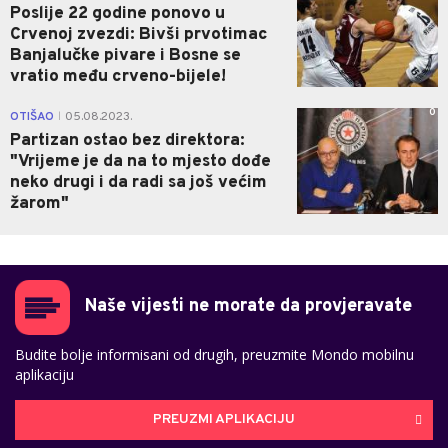
Poslije 22 godine ponovo u
Crvenoj zvezdi: Bivši prvotimac
Banjalučke pivare i Bosne se
vratio među crveno-bijele!
0
OTIŠAO
05.08.2023.
|
Partizan ostao bez direktora:
"Vrijeme je da na to mjesto dođe
neko drugi i da radi sa još većim
žarom"
Naše vijesti ne morate da provjeravate
Budite bolje informisani od drugih, preuzmite Mondo mobilnu
aplikaciju
PREUZMI APLIKACIJU