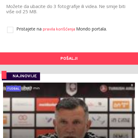
Možete da ubacite do 3 fotografije ili videa. Ne smije biti
više od 25 MB.
Pristajete na
Mondo portala.
pravila korišćenja
POŠALJI
NAJNOVIJE
0
Pre 3 min
FUDBAL