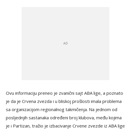
Ovu informaciju preneo je zvanični sajt ABA lige, a poznato
je da je Crvena zvezda i u bliskoj prošlosti imala problema
sa organizacijom regionalnog takmičenja. Na jednom od
posljednjih sastanaka određeni broj klubova, među kojima
je i Partizan, tražio je izbacivanje Crvene zvezde iz ABA lige