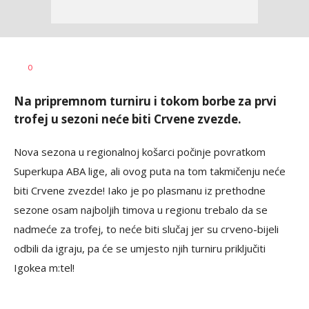
Nebojša
AUTOR
0
Šatara
Na pripremnom turniru i tokom borbe za prvi
trofej u sezoni neće biti Crvene zvezde.
Nova sezona u regionalnoj košarci počinje povratkom
Superkupa ABA lige, ali ovog puta na tom takmičenju neće
biti Crvene zvezde! Iako je po plasmanu iz prethodne
sezone osam najboljih timova u regionu trebalo da se
nadmeće za trofej, to neće biti slučaj jer su crveno-bijeli
odbili da igraju, pa će se umjesto njih turniru priključiti
Igokea m:tel!