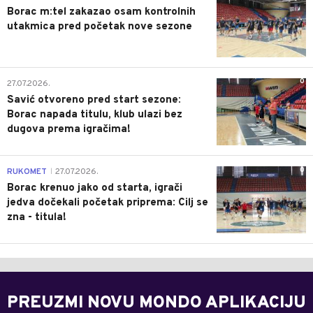
Borac m:tel zakazao osam kontrolnih
utakmica pred početak nove sezone
0
27.07.2026.
Savić otvoreno pred start sezone:
Borac napada titulu, klub ulazi bez
dugova prema igračima!
0
RUKOMET
27.07.2026.
|
Borac krenuo jako od starta, igrači
jedva dočekali početak priprema: Cilj se
zna - titula!
PREUZMI NOVU MONDO APLIKACIJU