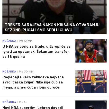
TRENER SARAJEVA NAKON KIKSA NA OTVARANJU
SEZONE: PUCALI SMO SEBI U GLAVU
0
KOŠARKA
Pre 12 min
|
U NBA se borio za titule, u Evropi će se
igrati za opstanak: Šokantan transfer
sa 38 godina
0
KOŠARKA
Pre 30 min
|
Pogledajte kako zakucava najveća
evroligaška zvijer: Niko nije čuo za
njega, a pravi čuda i lomi obruče
0
KOŠARKA
Pre 1 h
|
Novi NBA supertim: Lebron dovodi