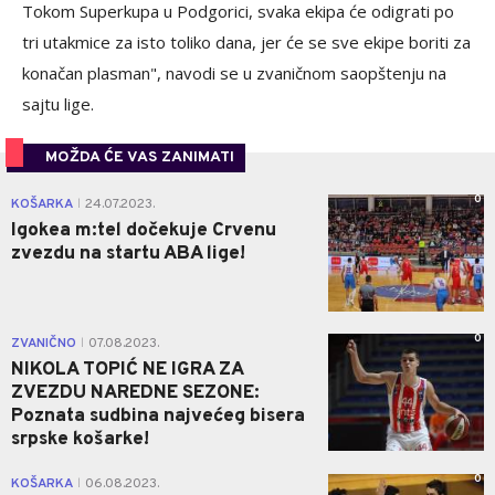
Tokom Superkupa u Podgorici, svaka ekipa će odigrati po
tri utakmice za isto toliko dana, jer će se sve ekipe boriti za
konačan plasman", navodi se u zvaničnom saopštenju na
sajtu lige.
MOŽDA ĆE VAS ZANIMATI
0
KOŠARKA
24.07.2023.
|
Igokea m:tel dočekuje Crvenu
zvezdu na startu ABA lige!
0
ZVANIČNO
07.08.2023.
|
NIKOLA TOPIĆ NE IGRA ZA
ZVEZDU NAREDNE SEZONE:
Poznata sudbina najvećeg bisera
srpske košarke!
0
KOŠARKA
06.08.2023.
|