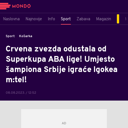
Naslovna
Najnovije
Info
Sport
Zabava
Magazin
M
Sport
Košarka
Crvena zvezda odustala od
Superkupa ABA lige! Umjesto
šampiona Srbije igraće Igokea
m:tel!
08.08.2023. / 12:52