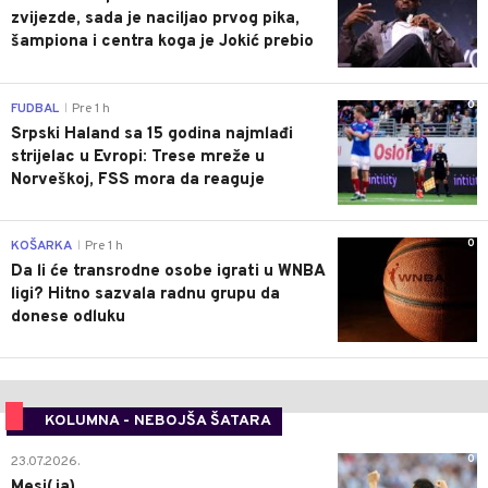
zvijezde, sada je naciljao prvog pika,
šampiona i centra koga je Jokić prebio
0
FUDBAL
Pre 1 h
|
Srpski Haland sa 15 godina najmlađi
strijelac u Evropi: Trese mreže u
Norveškoj, FSS mora da reaguje
0
KOŠARKA
Pre 1 h
|
Da li će transrodne osobe igrati u WNBA
ligi? Hitno sazvala radnu grupu da
donese odluku
KOLUMNA - NEBOJŠA ŠATARA
0
23.07.2026.
Mesi(ja)