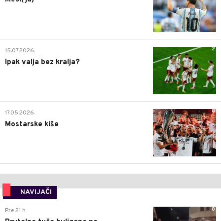
2
15.07.2026.
Ipak valja bez kralja?
0
17.05.2026.
Mostarske kiše
NAVIJAČI
0
Pre 21 h