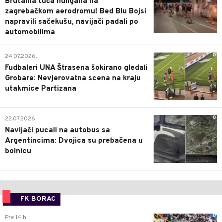
Brutalna tuča huligana na
zagrebačkom aerodromu! Bed Blu Bojsi
napravili sačekušu, navijači padali po
automobilima
0
24.07.2026.
Fudbaleri UNA Štrasena šokirano gledali
Grobare: Nevjerovatna scena na kraju
utakmice Partizana
0
22.07.2026.
Navijači pucali na autobus sa
Argentincima: Dvojica su prebačena u
bolnicu
FK BORAC
0
Pre 14 h