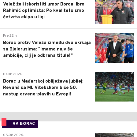
Velež želi iskoristiti umor Borca, Ibro
Rahimić optimista: Po kvalitetu smo
četvrta ekipa u ligi
0
Pre 22 h
Borac protiv Veleža između dva okršaja
sa Bjelorusima: "Imamo najviše
ambicije, cilj je odbrana titule!"
0
07.08.2026.
Borac u Mađarskoj obilježava jubilej:
Revanš sa ML Vitebskom biće 50.
nastup crveno-plavih u Evropi!
RK BORAC
0
05.08.2026.