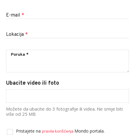
E-mail
*
Lokacija
*
Ubacite video ili foto
Možete da ubacite do 3 fotografije ili videa. Ne smije biti
više od 25 MB.
Pristajete na
Mondo portala.
pravila korišćenja