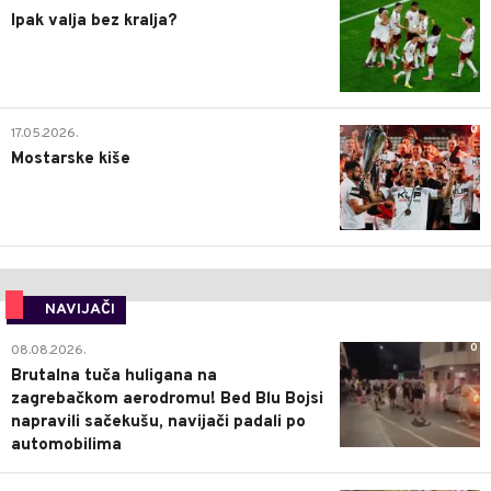
Ipak valja bez kralja?
0
17.05.2026.
Mostarske kiše
NAVIJAČI
0
08.08.2026.
Brutalna tuča huligana na
zagrebačkom aerodromu! Bed Blu Bojsi
napravili sačekušu, navijači padali po
automobilima