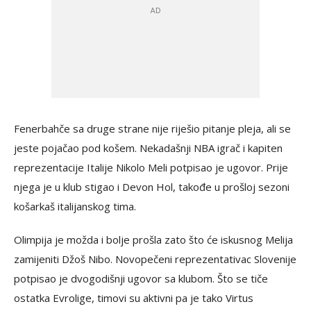
Fenerbahče sa druge strane nije riješio pitanje pleja, ali se
jeste pojačao pod košem. Nekadašnji NBA igrač i kapiten
reprezentacije Italije Nikolo Meli potpisao je ugovor. Prije
njega je u klub stigao i Devon Hol, takođe u prošloj sezoni
košarkaš italijanskog tima.
Olimpija je možda i bolje prošla zato što će iskusnog Melija
zamijeniti Džoš Nibo. Novopečeni reprezentativac Slovenije
potpisao je dvogodišnji ugovor sa klubom. Što se tiče
ostatka Evrolige, timovi su aktivni pa je tako Virtus