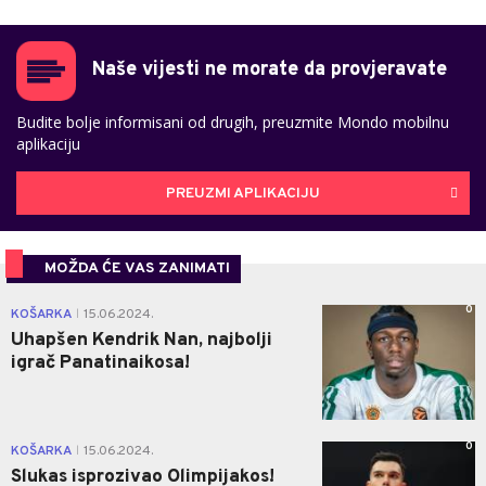
Naše vijesti ne morate da provjeravate
Budite bolje informisani od drugih, preuzmite Mondo mobilnu
aplikaciju
PREUZMI APLIKACIJU
MOŽDA ĆE VAS ZANIMATI
0
KOŠARKA
15.06.2024.
|
Uhapšen Kendrik Nan, najbolji
igrač Panatinaikosa!
0
KOŠARKA
15.06.2024.
|
Slukas isprozivao Olimpijakos!