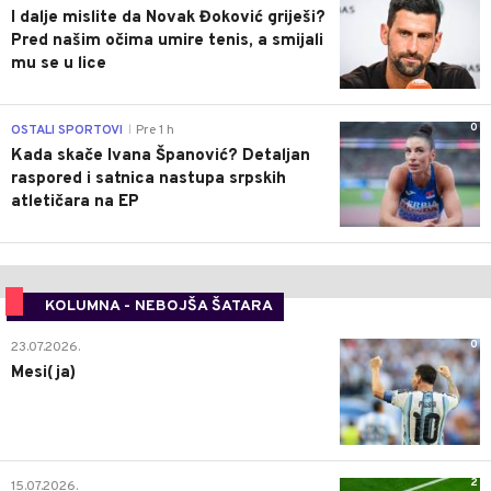
I dalje mislite da Novak Đoković griješi?
Pred našim očima umire tenis, a smijali
mu se u lice
0
OSTALI SPORTOVI
Pre 1 h
|
Kada skače Ivana Španović? Detaljan
raspored i satnica nastupa srpskih
atletičara na EP
KOLUMNA - NEBOJŠA ŠATARA
0
23.07.2026.
Mesi(ja)
2
15.07.2026.