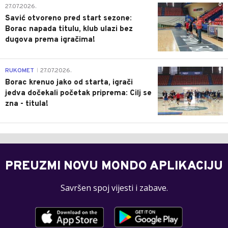
0
27.07.2026.
Savić otvoreno pred start sezone:
Borac napada titulu, klub ulazi bez
dugova prema igračima!
0
RUKOMET
27.07.2026.
|
Borac krenuo jako od starta, igrači
jedva dočekali početak priprema: Cilj se
zna - titula!
PREUZMI NOVU MONDO APLIKACIJU
Savršen spoj vijesti i zabave.