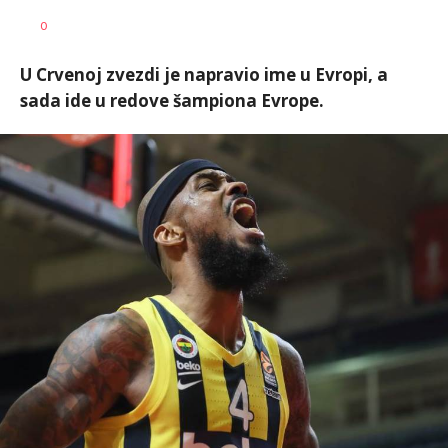
Nebojša
AUTOR
0
Šatara
U Crvenoj zvezdi je napravio ime u Evropi, a
sada ide u redove šampiona Evrope.