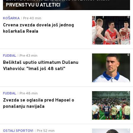
PRVENSTVU U ATLETICI
0
KOŠARKA
Pre 40 min
|
Crvena zvezda dovela još jednog
košarkaša Reala
0
FUDBAL
Pre 43 min
|
Bešiktaš uputio ultimatum Dušanu
Vlahoviću: "Imaš još 48 sati"
0
FUDBAL
Pre 48 min
|
Zvezda se oglasila pred Hapoel o
ponašanju navijača
0
OSTALI SPORTOVI
Pre 52 min
|