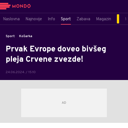
Naslovna
Najnovije
Info
Sport
Zabava
Magazin
M
Sport
Košarka
Prvak Evrope doveo bivšeg
pleja Crvene zvezde!
24.06.2024. / 15:10