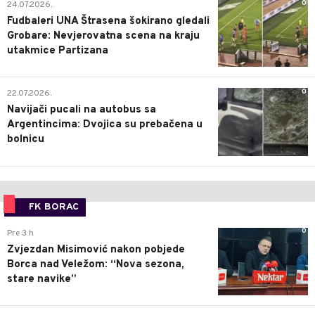
0
24.07.2026.
Fudbaleri UNA Štrasena šokirano gledali
Grobare: Nevjerovatna scena na kraju
utakmice Partizana
0
22.07.2026.
Navijači pucali na autobus sa
Argentincima: Dvojica su prebačena u
bolnicu
FK BORAC
0
Pre 3 h
Zvjezdan Misimović nakon pobjede
Borca nad Veležom: “Nova sezona,
stare navike”