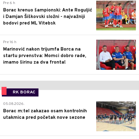
0
Pre 6 h
Borac krenuo šampionski: Ante Roguljić
i Damjan Šiškovski složni - najvažniji
bodovi pred ML Vitebsk
1
Pre 16 h
Marinović nakon trijumfa Borca na
startu prvenstva: Momci dobro rade,
imamo širinu za dva fronta!
RK BORAC
0
05.08.2026.
Borac m:tel zakazao osam kontrolnih
utakmica pred početak nove sezone