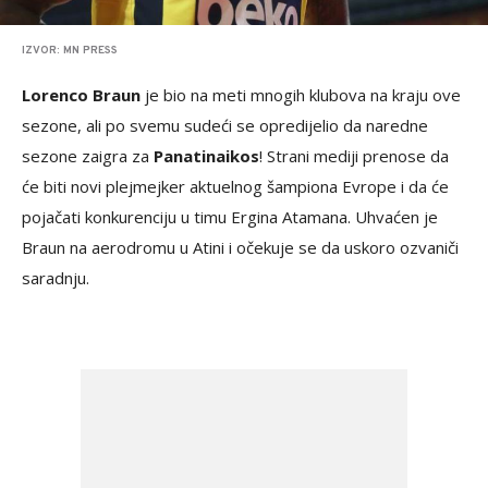
IZVOR: MN PRESS
Lorenco Braun
je bio na meti mnogih klubova na kraju ove
sezone, ali po svemu sudeći se opredijelio da naredne
sezone zaigra za
Panatinaikos
! Strani mediji prenose da
će biti novi plejmejker aktuelnog šampiona Evrope i da će
pojačati konkurenciju u timu Ergina Atamana. Uhvaćen je
Braun na aerodromu u Atini i očekuje se da uskoro ozvaniči
saradnju.