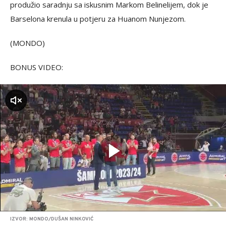
produžio saradnju sa iskusnim Markom Belinelijem, dok je
Barselona krenula u potjeru za Huanom Nunjezom.
(MONDO)
BONUS VIDEO:
zvuk
IZVOR: MONDO/DUŠAN NINKOVIĆ