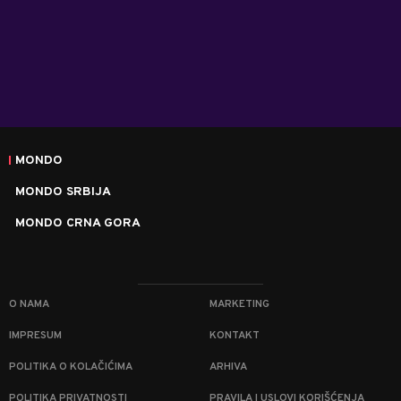
MONDO
MONDO SRBIJA
MONDO CRNA GORA
O NAMA
MARKETING
IMPRESUM
KONTAKT
POLITIKA O KOLAČIĆIMA
ARHIVA
POLITIKA PRIVATNOSTI
PRAVILA I USLOVI KORIŠĆENJA