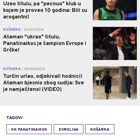
Uzeo titulu, pa "pecnuo" klub u
kojem je proveo 10 godina: Bili su
arogantni!
0
KOŠARKA
15.06.2024.
|
Ataman "ukrao" titulu,
Panatinaikos je šampion Evrope i
Grčke!
0
KOŠARKA
06.06.2024.
|
Turčin urlao, odjekivali hodnici!
Ataman bjesnio zbog sudija: Sve
je namješteno! (VIDEO)
TAGOVI
KK PANATINAIKOS
EVROLIGA
KOŠARKA