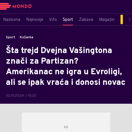
Naslovna
Najnovije
Info
Sport
Zabava
Magazin
M
Sport
Košarka
Šta trejd Dvejna Vašingtona
znači za Partizan?
Amerikanac ne igra u Evroligi,
ali se ipak vraća i donosi novac
02.10.2024. / 10:22