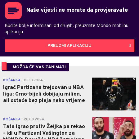
Naše vijesti ne morate da provjeravate
Budite bolje informisani od drugih, preuzmite Mondo mobilnu
aplikaciju
PREUZMI APLIKACIJU
MOŽDA ĆE VAS ZANIMATI
0
KOŠARKA
02.10.2024.
|
Igrač Partizana trejdovan u NBA
ligu: Crno-bijeli dobijaju milion,
ali ostaće bez pleja neko vrijeme
0
KOŠARKA
20.08.2024.
|
Tata igrao protiv Željka pa rekao
- idi u Partizan! Vašington za