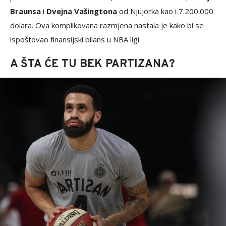
Braunsa
i
Dvejna Vašingtona
od Njujorka kao i 7.200.000
dolara. Ova komplikovana razmjena nastala je kako bi se
ispoštovao finansijski bilans u NBA ligi.
A ŠTA ĆE TU BEK PARTIZANA?