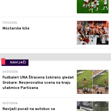
0
17.05.2026.
Mostarske kiše
NAVIJAČI
0
24.07.2026.
Fudbaleri UNA Štrasena šokirano gledali
Grobare: Nevjerovatna scena na kraju
utakmice Partizana
0
22.07.2026.
Navijači pucali na autobus sa