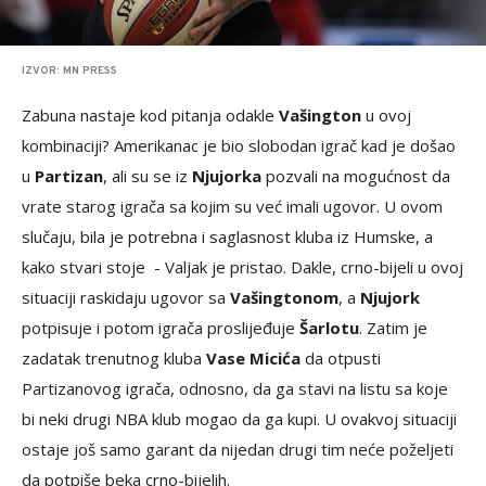
IZVOR: MN PRESS
Zabuna nastaje kod pitanja odakle
Vašington
u ovoj
kombinaciji? Amerikanac je bio slobodan igrač kad je došao
u
Partizan
, ali su se iz
Njujorka
pozvali na mogućnost da
vrate starog igrača sa kojim su već imali ugovor. U ovom
slučaju, bila je potrebna i saglasnost kluba iz Humske, a
kako stvari stoje - Valjak je pristao. Dakle, crno-bijeli u ovoj
situaciji raskidaju ugovor sa
Vašingtonom
, a
Njujork
potpisuje i potom igrača proslijeđuje
Šarlotu
. Zatim je
zadatak trenutnog kluba
Vase Micića
da otpusti
Partizanovog igrača, odnosno, da ga stavi na listu sa koje
bi neki drugi NBA klub mogao da ga kupi. U ovakvoj situaciji
ostaje još samo garant da nijedan drugi tim neće poželjeti
da potpiše beka crno-bijelih.