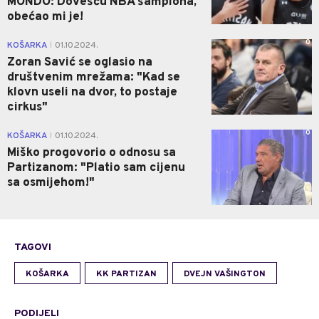
MONDO: Dovešću NBA šampiona,
obećao mi je!
0
KOŠARKA
01.10.2024.
|
Zoran Savić se oglasio na
društvenim mrežama: "Kad se
klovn useli na dvor, to postaje
cirkus"
0
KOŠARKA
01.10.2024.
|
Miško progovorio o odnosu sa
Partizanom: "Platio sam cijenu
sa osmijehom!"
TAGOVI
KOŠARKA
KK PARTIZAN
DVEJN VAŠINGTON
PODIJELI