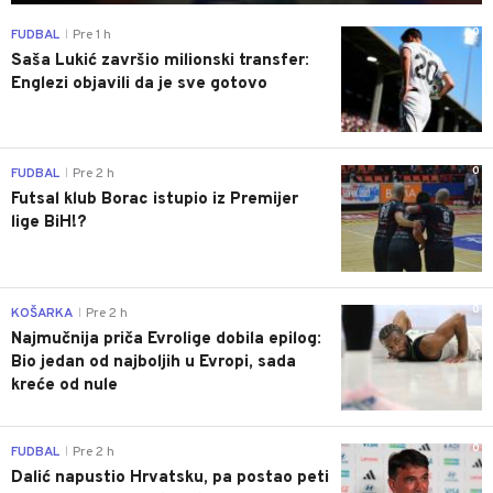
0
FUDBAL
Pre 1 h
|
Saša Lukić završio milionski transfer:
Englezi objavili da je sve gotovo
0
FUDBAL
Pre 2 h
|
Futsal klub Borac istupio iz Premijer
lige BiH!?
0
KOŠARKA
Pre 2 h
|
Najmučnija priča Evrolige dobila epilog:
Bio jedan od najboljih u Evropi, sada
kreće od nule
0
FUDBAL
Pre 2 h
|
Dalić napustio Hrvatsku, pa postao peti