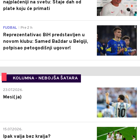
najplaćeniji na svetu: Staje dah od
plate koju će primati
0
FUDBAL
Pre 2 h
|
Reprezentativac BiH predstavljen u
novom klubu: Samed Baždar u Belgiji,
potpisao petogodišnji ugovor!
KOLUMNA - NEBOJŠA ŠATARA
0
23.07.2026.
Mesi(ja)
2
15.07.2026.
Ipak valja bez kralja?