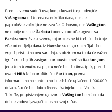
Prema svemu sudeći ovaj komplikovani trejd odvojiće
Vašingtona
od terena na nekoliko dana, dok se
papirološke začkoljice ne završe. Odnosno, dok
Vašington
ne dobije otkaz iz
Šarlota
i ponovo potpiše ugovor sa
Partizanom
. Sve u svemu, taj proces ne bi trebalo da traje
više od nedjelju dana. Iz Humske su dugo razmišljali da li
vrijedi pristati na ovu saradnju, s obzirom na to da će važan
igrač crno-bijelih zasigurno propustiti meč sa
Baskonijom
jer u tom trenutku na papiru neće biti dio tima. Ipak, pored
ova tri
NBA
kluba profitiraće i
Partizan
, prema
informacijama na konto crno-bijelih biće uplaćeno 1.000.000
dolara, što će biti dobra finansijska injekcija za Valjak.
Takođe, potpisivanjem ugovora i
Vašington
bi trebalo da
dobije zadovoljavajući iznos na svoj račun.