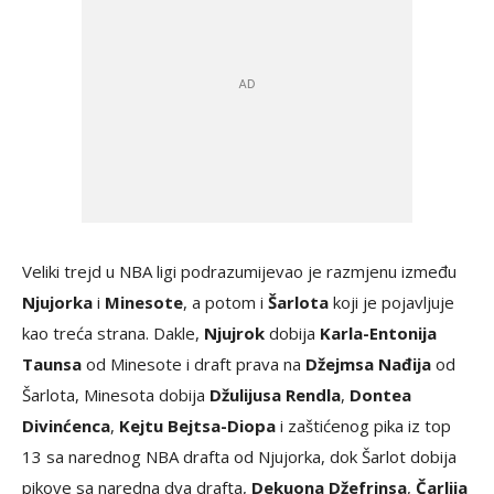
Veliki trejd u NBA ligi podrazumijevao je razmjenu između
Njujorka
i
Minesote
, a potom i
Šarlota
koji je pojavljuje
kao treća strana. Dakle,
Njujrok
dobija
Karla-Entonija
Taunsa
od Minesote i draft prava na
Džejmsa Nađija
od
Šarlota, Minesota dobija
Džulijusa Rendla
,
Dontea
Divinćenca
,
Kejtu Bejtsa-Diopa
i zaštićenog pika iz top
13 sa narednog NBA drafta od Njujorka, dok Šarlot dobija
pikove sa naredna dva drafta,
Dekuona Džefrinsa
,
Čarlija