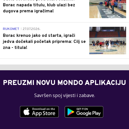
Borac napada titulu, klub ulazi bez
dugova prema igračima!
0
RUKOMET
27.07.2026.
|
Borac krenuo jako od starta, igrači
jedva dočekali početak priprema: Cilj se
zna - titula!
PREUZMI NOVU MONDO APLIKACIJU
Savršen spoj vijesti i zabave.