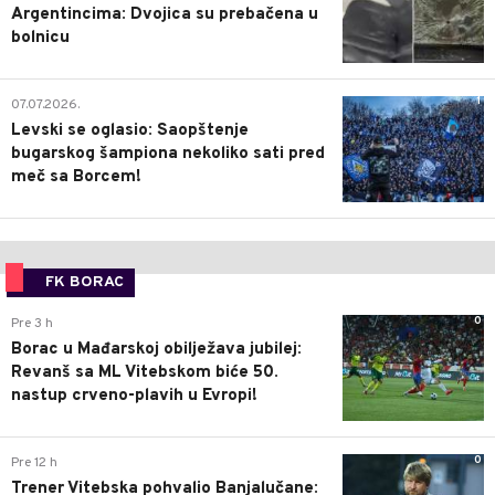
Argentincima: Dvojica su prebačena u
bolnicu
1
07.07.2026.
Levski se oglasio: Saopštenje
bugarskog šampiona nekoliko sati pred
meč sa Borcem!
FK BORAC
0
Pre 3 h
Borac u Mađarskoj obilježava jubilej:
Revanš sa ML Vitebskom biće 50.
nastup crveno-plavih u Evropi!
0
Pre 12 h
Trener Vitebska pohvalio Banjalučane: