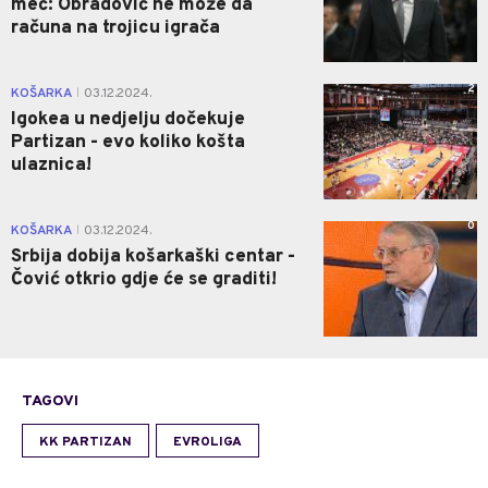
meč: Obradović ne može da
računa na trojicu igrača
2
KOŠARKA
03.12.2024.
|
Igokea u nedjelju dočekuje
Partizan - evo koliko košta
ulaznica!
0
KOŠARKA
03.12.2024.
|
Srbija dobija košarkaški centar -
Čović otkrio gdje će se graditi!
TAGOVI
KK PARTIZAN
EVROLIGA