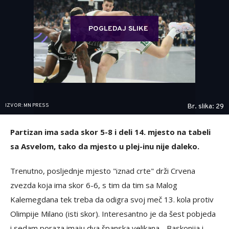
POGLEDAJ SLIKE
IZVOR: MN PRESS
Br. slika: 29
Partizan ima sada skor 5-8 i deli 14. mjesto na tabeli
sa Asvelom, tako da mjesto u plej-inu nije daleko.
Trenutno, posljednje mjesto "iznad crte" drži Crvena
zvezda koja ima skor 6-6, s tim da tim sa Malog
Kalemegdana tek treba da odigra svoj meč 13. kola protiv
Olimpije Milano (isti skor). Interesantno je da šest pobjeda
i sedam poraza imaju dva španska velikana - Baskonija i