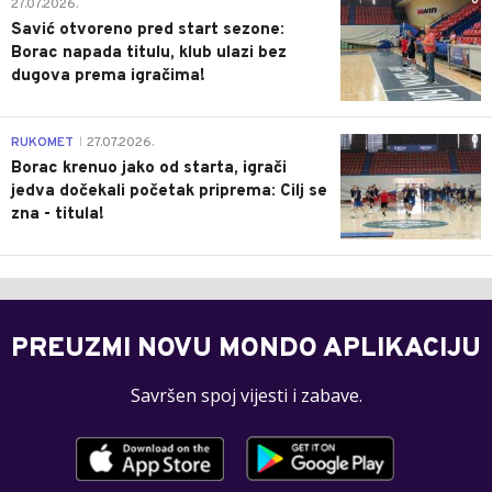
0
27.07.2026.
Savić otvoreno pred start sezone:
Borac napada titulu, klub ulazi bez
dugova prema igračima!
0
RUKOMET
27.07.2026.
|
Borac krenuo jako od starta, igrači
jedva dočekali početak priprema: Cilj se
zna - titula!
PREUZMI NOVU MONDO APLIKACIJU
Savršen spoj vijesti i zabave.