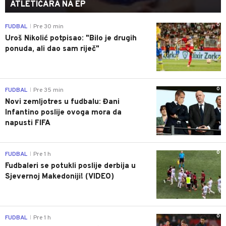
ATLETIČARA NA EP
0
FUDBAL
Pre 30 min
|
Uroš Nikolić potpisao: "Bilo je drugih
ponuda, ali dao sam riječ"
0
FUDBAL
Pre 35 min
|
Novi zemljotres u fudbalu: Đani
Infantino poslije ovoga mora da
napusti FIFA
0
FUDBAL
Pre 1 h
|
Fudbaleri se potukli poslije derbija u
Sjevernoj Makedoniji! (VIDEO)
0
FUDBAL
Pre 1 h
|