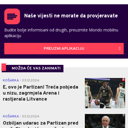
Naše vijesti ne morate da provjeravate
Budite bolje informisani od drugih, preuzmite Mondo mobilnu
aplikaciju
PREUZMI APLIKACIJU
MOŽDA ĆE VAS ZANIMATI
0
KOŠARKA
03.12.2024.
|
E, ovo je Partizan! Treća pobjeda
u nizu, zagrmjela Arena i
rastjerala Litvance
0
KOŠARKA
03.12.2024.
|
Ozbiljan udarac za Partizan pred