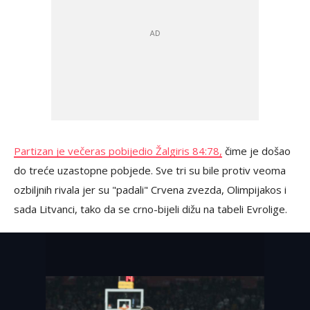
Partizan je večeras pobijedio Žalgiris 84:78,
čime je došao
do treće uzastopne pobjede. Sve tri su bile protiv veoma
ozbiljnih rivala jer su "padali" Crvena zvezda, Olimpijakos i
sada Litvanci, tako da se crno-bijeli dižu na tabeli Evrolige.