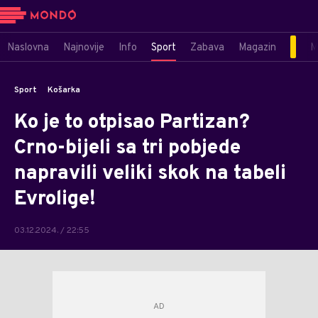
Naslovna
Najnovije
Info
Sport
Zabava
Magazin
M
Sport
Košarka
Ko je to otpisao Partizan?
Crno-bijeli sa tri pobjede
napravili veliki skok na tabeli
Evrolige!
03.12.2024. / 22:55