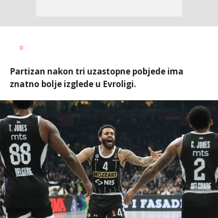
Bojan
AUTOR
0
Jakovljević
Partizan nakon tri uzastopne pobjede ima
znatno bolje izglede u Evroligi.