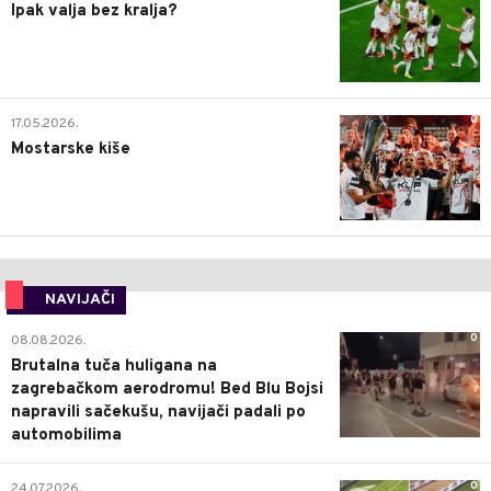
Ipak valja bez kralja?
0
17.05.2026.
Mostarske kiše
NAVIJAČI
0
08.08.2026.
Brutalna tuča huligana na
zagrebačkom aerodromu! Bed Blu Bojsi
napravili sačekušu, navijači padali po
automobilima
0
24.07.2026.