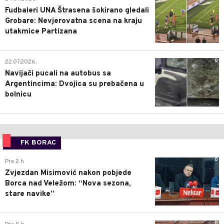
Fudbaleri UNA Štrasena šokirano gledali
Grobare: Nevjerovatna scena na kraju
utakmice Partizana
0
22.07.2026.
Navijači pucali na autobus sa
Argentincima: Dvojica su prebačena u
bolnicu
FK BORAC
0
Pre 2 h
Zvjezdan Misimović nakon pobjede
Borca nad Veležom: “Nova sezona,
stare navike”
0