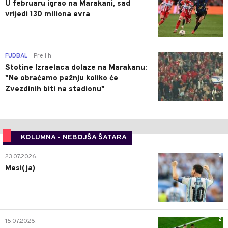
U februaru igrao na Marakani, sad
vrijedi 130 miliona evra
0
FUDBAL
Pre 1 h
|
Stotine Izraelaca dolaze na Marakanu:
"Ne obraćamo pažnju koliko će
Zvezdinih biti na stadionu"
KOLUMNA - NEBOJŠA ŠATARA
0
23.07.2026.
Mesi(ja)
2
15.07.2026.