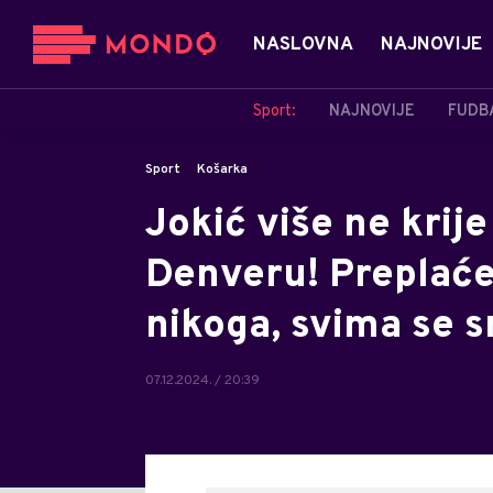
NASLOVNA
NAJNOVIJE
Sport:
NAJNOVIJE
FUDB
Sport
Košarka
Jokić više ne krije
Denveru! Preplaće
nikoga, svima se 
07.12.2024. / 20:39