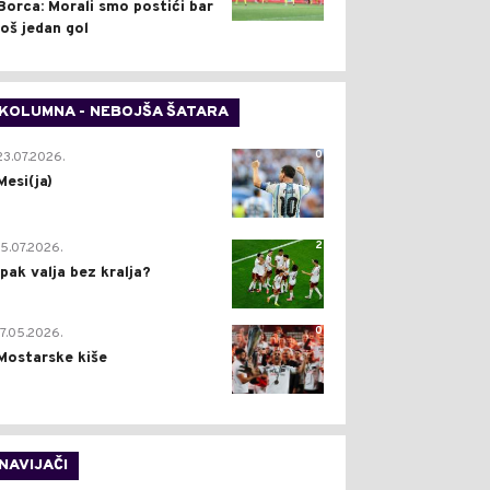
Borca: Morali smo postići bar
još jedan gol
KOLUMNA - NEBOJŠA ŠATARA
0
23.07.2026.
Mesi(ja)
2
15.07.2026.
Ipak valja bez kralja?
0
17.05.2026.
Mostarske kiše
NAVIJAČI