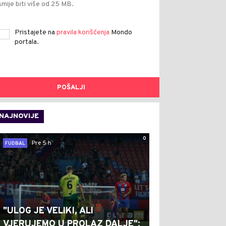
smije biti više od 25 MB.
Pristajete na
pravila korišćenja
Mondo
portala.
POŠALJI
NAJNOVIJE
0
Pre 5 h
FUDBAL
"ULOG JE VELIKI, ALI
VJERUJEMO U PROLAZ DALJE":