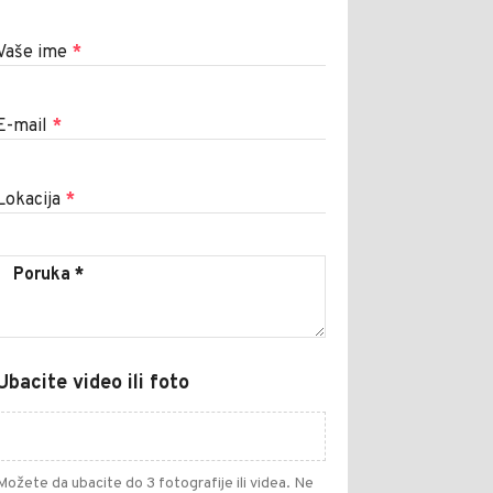
Vaše ime
*
E-mail
*
Lokacija
*
Ubacite video ili foto
Možete da ubacite do 3 fotografije ili videa. Ne