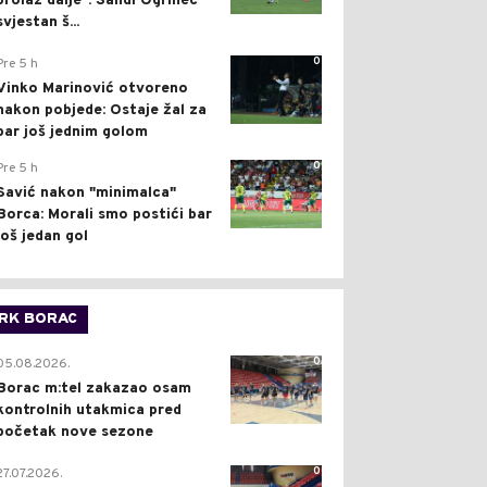
prolaz dalje": Sandi Ogrinec
svjestan š...
0
Pre 5 h
Vinko Marinović otvoreno
nakon pobjede: Ostaje žal za
bar još jednim golom
0
Pre 5 h
Savić nakon "minimalca"
Borca: Morali smo postići bar
još jedan gol
RK BORAC
0
05.08.2026.
Borac m:tel zakazao osam
kontrolnih utakmica pred
početak nove sezone
0
27.07.2026.