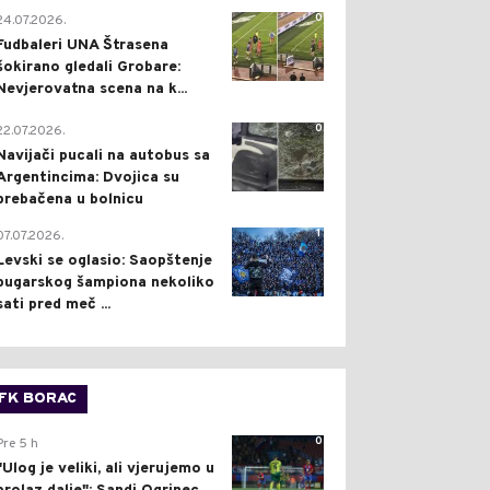
0
24.07.2026.
Fudbaleri UNA Štrasena
šokirano gledali Grobare:
Nevjerovatna scena na k...
0
22.07.2026.
Navijači pucali na autobus sa
Argentincima: Dvojica su
prebačena u bolnicu
1
07.07.2026.
Levski se oglasio: Saopštenje
bugarskog šampiona nekoliko
sati pred meč ...
FK BORAC
0
Pre 5 h
"Ulog je veliki, ali vjerujemo u