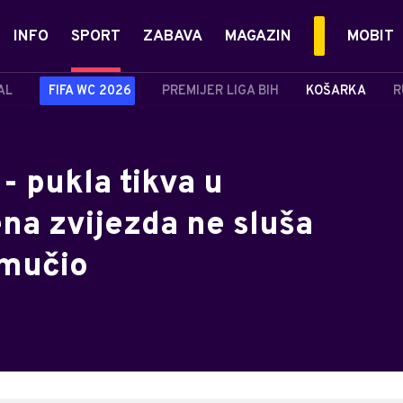
INFO
SPORT
ZABAVA
MAGAZIN
MOBIT
AL
FIFA WC 2026
PREMIJER LIGA BIH
KOŠARKA
R
 - pukla tikva u
na zvijezda ne sluša
smučio