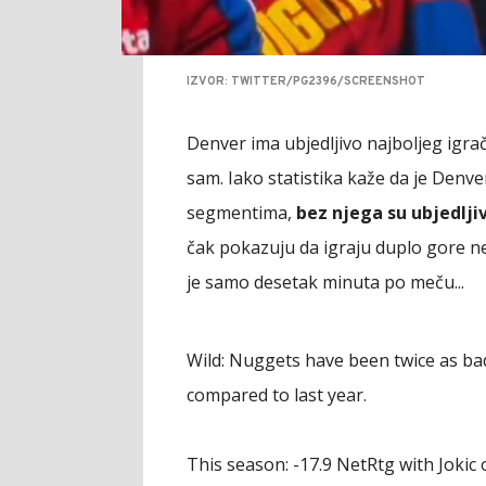
IZVOR: TWITTER/PG2396/SCREENSHOT
Denver ima ubjedljivo najboljeg igra
sam. Iako statistika kaže da je Denve
segmentima,
bez njega su ubjedlji
čak pokazuju da igraju duplo gore ne
je samo desetak minuta po meču...
Wild: Nuggets have been twice as bad 
compared to last year.
This season: -17.9 NetRtg with Jokic 