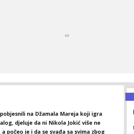
pobjesnili na Džamala Mareja koji igra
og, djeluje da ni Nikola Jokić više ne
, a počeo je i da se svađa sa svima zbog