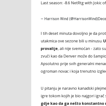
Last season: -8.6 NetRtg with Jokic of
Dece
— Harrison Wind (@HarrisonWind)
I tih deset minuta dovoljno je da pro
utakmica ove sezone bili u minusu.
U
provalije
, ali nije svemoćan - zato 
zvuči kao da Denver može do šampi
Apsolutno prije svih generalni menadže
ogroman novac i koja trenutno izgle
U pitanju je naravno kanadski plejme
igre tokom kojih je bio najgori igrač 
gdje kao da ga nešto konstantno