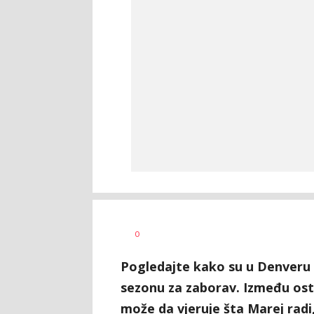
Bojan
AUTOR
0
Jakovljević
Pogledajte kako su u Denveru 
sezonu za zaborav. Između ostal
može da vjeruje šta Marej radi