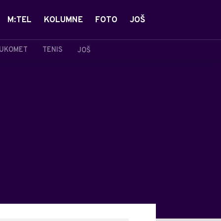
M:TEL
KOLUMNE
FOTO
JOŠ
UKOMET
TENIS
JOŠ