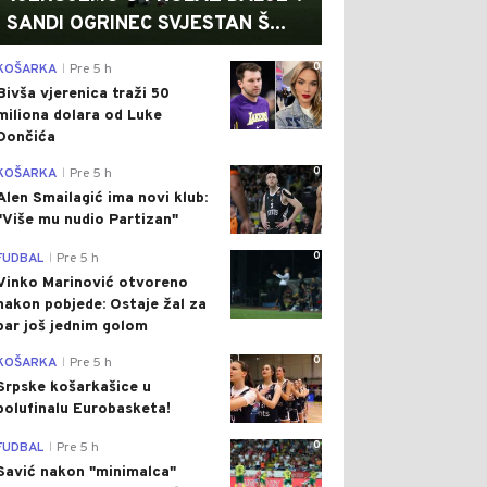
SANDI OGRINEC SVJESTAN Š...
0
KOŠARKA
Pre 5 h
|
Bivša vjerenica traži 50
miliona dolara od Luke
Dončića
0
KOŠARKA
Pre 5 h
|
Alen Smailagić ima novi klub:
"Više mu nudio Partizan"
0
FUDBAL
Pre 5 h
|
Vinko Marinović otvoreno
nakon pobjede: Ostaje žal za
bar još jednim golom
0
KOŠARKA
Pre 5 h
|
Srpske košarkašice u
polufinalu Eurobasketa!
0
FUDBAL
Pre 5 h
|
Savić nakon "minimalca"