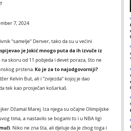
f
mber 7, 2024
tivnik "samelje" Denver, tako da su u većini
spijevao je Jokić mnogo puta da ih izvuče iz
su na skoru od 11 pobjeda i devet poraza, što ne
onskog prstena.
Ko je za to najodgovorniji?
r Kelvin But, ali i "zvijezda" kojoj je dao
da tek kao prosječan košarkaš.
jker Džamal Marej. Iza njega su očajne Olimpijske
svog tima, a nastavilo se bogami to i u NBA ligi
 muči
. Niko ne zna šta, ali djeluje da je zbog toga i