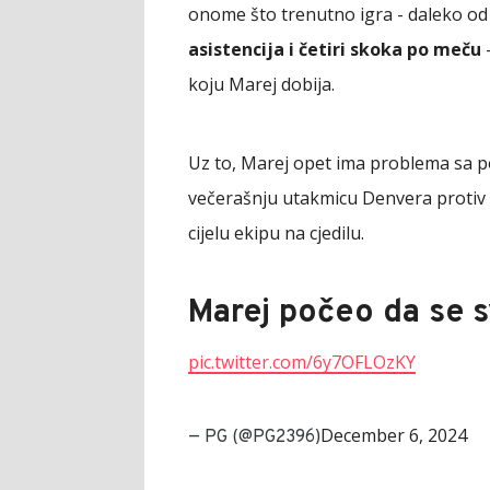
onome što trenutno igra - daleko od
asistencija i četiri skoka po meču
-
koju Marej dobija.
Uz to, Marej opet ima problema sa p
večerašnju utakmicu Denvera protiv 
cijelu ekipu na cjedilu.
Marej počeo da se 
pic.twitter.com/6y7OFLOzKY
December 6, 2024
— PG (@PG2396)