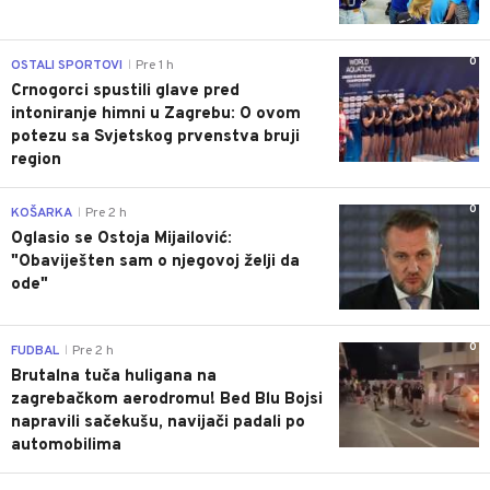
0
OSTALI SPORTOVI
Pre 1 h
|
Crnogorci spustili glave pred
intoniranje himni u Zagrebu: O ovom
potezu sa Svjetskog prvenstva bruji
region
0
KOŠARKA
Pre 2 h
|
Oglasio se Ostoja Mijailović:
"Obaviješten sam o njegovoj želji da
ode"
0
FUDBAL
Pre 2 h
|
Brutalna tuča huligana na
zagrebačkom aerodromu! Bed Blu Bojsi
napravili sačekušu, navijači padali po
automobilima