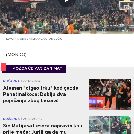
IZVOR: MONDO/NEMANJA STANOJČIĆ
(MONDO)
MOŽDA ĆE VAS ZANIMATI
0
KOŠARKA
22.12.2024.
|
Ataman "digao frku" kod gazde
Panatinaikosa: Dobija dva
pojačanja zbog Lesora!
0
KOŠARKA
20.12.2024.
|
Sin Matijasa Lesora napravio šou
prije meča: Jurili ga da mu