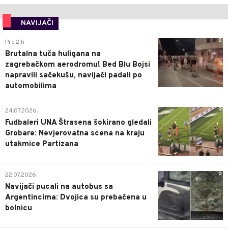
NAVIJAČI
0
Pre 2 h
Brutalna tuča huligana na
zagrebačkom aerodromu! Bed Blu Bojsi
napravili sačekušu, navijači padali po
automobilima
0
24.07.2026.
Fudbaleri UNA Štrasena šokirano gledali
Grobare: Nevjerovatna scena na kraju
utakmice Partizana
0
22.07.2026.
Navijači pucali na autobus sa
Argentincima: Dvojica su prebačena u
bolnicu