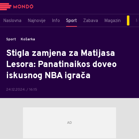
Naslovna
Najnovije
Info
Sport
Zabava
Magazin
M
Sport
Košarka
Stigla zamjena za Matijasa
Lesora: Panatinaikos doveo
iskusnog NBA igrača
24.12.2024. / 16:15