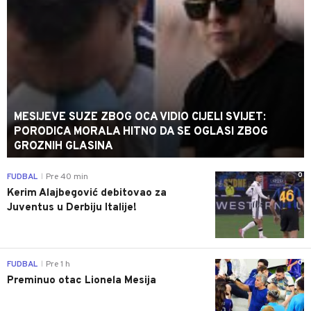
MESIJEVE SUZE ZBOG OCA VIDIO CIJELI SVIJET:
PORODICA MORALA HITNO DA SE OGLASI ZBOG
GROZNIH GLASINA
0
FUDBAL
Pre 40 min
|
Kerim Alajbegović debitovao za
Juventus u Derbiju Italije!
0
FUDBAL
Pre 1 h
|
Preminuo otac Lionela Mesija