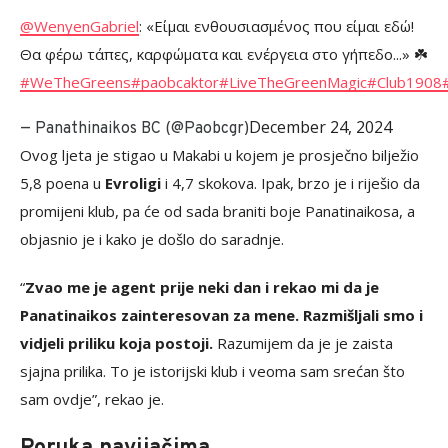
@WenyenGabriel
: «Είμαι ενθουσιασμένος που είμαι εδώ!
Θα φέρω τάπες, καρφώματα και ενέργεια στο γήπεδο...» ☘️
#WeTheGreens
#paobcaktor
#LiveTheGreenMagic
#Club1908
December 24, 2024
— Panathinaikos BC (@Paobcgr)
Ovog ljeta je stigao u Makabi u kojem je prosječno bilježio
5,8 poena u
Evroligi
i 4,7 skokova. Ipak, brzo je i riješio da
promijeni klub, pa će od sada braniti boje Panatinaikosa, a
objasnio je i kako je došlo do saradnje.
“
Zvao me je agent prije neki dan i rekao mi da je
Panatinaikos zainteresovan za mene. Razmišljali smo i
vidjeli priliku koja postoji.
Razumijem da je je zaista
sjajna prilika. To je istorijski klub i veoma sam srećan što
sam ovdje”, rekao je.