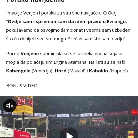
Poruka navijačima
Imao je Venjen i poruku za vatrene navijače u Grčkoj:
“
Ovdje sam i spreman sam da idem pravo u Evroligu,
pokušavamo da osvojimo šampionat i veoma sam uzbuđen
što ću donijeti sve što mogu. Srećan sam što sam ovdje”.
Pored
Venjene
spominjala su se još neka imena koja bi
mogla da pojačaju tim Ergina Atamana. Na listi su se našli
Kabengele
(Venecija),
Hord
(Makabi) i
Kaboklo
(Hapoel).
BONUS VIDEO:
zvuk