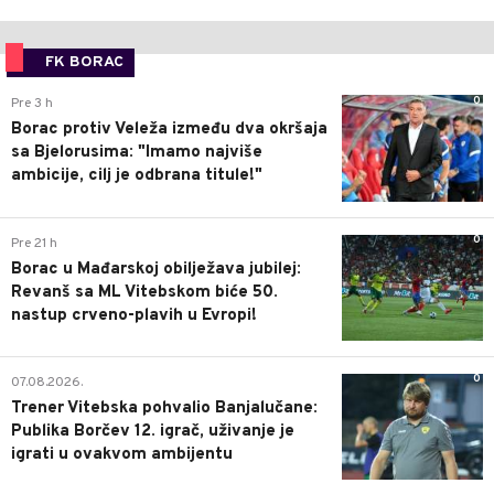
FK BORAC
0
Pre 3 h
Borac protiv Veleža između dva okršaja
sa Bjelorusima: "Imamo najviše
ambicije, cilj je odbrana titule!"
0
Pre 21 h
Borac u Mađarskoj obilježava jubilej:
Revanš sa ML Vitebskom biće 50.
nastup crveno-plavih u Evropi!
0
07.08.2026.
Trener Vitebska pohvalio Banjalučane:
Publika Borčev 12. igrač, uživanje je
igrati u ovakvom ambijentu