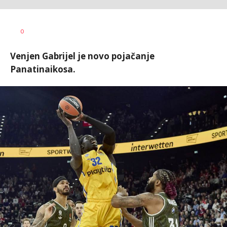
Nebojša
AUTOR
0
Šatara
Venjen Gabrijel je novo pojačanje
Panatinaikosa.