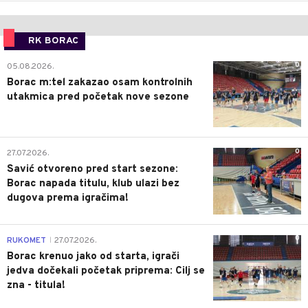
RK BORAC
0
05.08.2026.
Borac m:tel zakazao osam kontrolnih
utakmica pred početak nove sezone
0
27.07.2026.
Savić otvoreno pred start sezone:
Borac napada titulu, klub ulazi bez
dugova prema igračima!
0
RUKOMET
27.07.2026.
|
Borac krenuo jako od starta, igrači
jedva dočekali početak priprema: Cilj se
zna - titula!