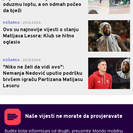
oduzmu loptu, a on odmah počeo
da bježi
0
KOŠARKA
20.12.2024.
|
Ovo su najnovije vijesti o stanju
Matijasa Lesora: Klub se hitno
oglasio
0
KOŠARKA
20.12.2024.
|
"Niko ne želi da vidi ovo":
Nemanja Nedović uputio podršku
bivšem igraču Partizana Matijasu
Lesoru
Naše vijesti ne morate da provjeravate
Budite bolje informisani od drugih, preuzmite Mondo mobilnu