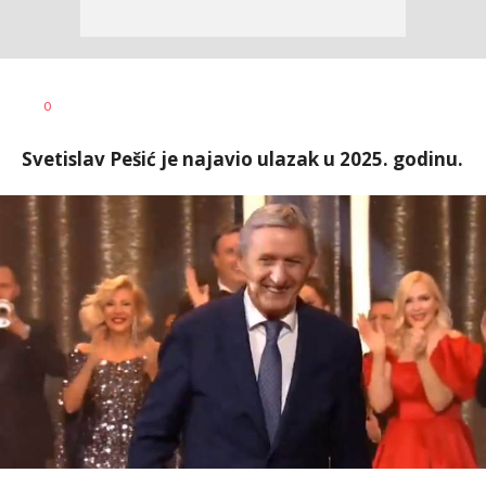
Dragan
AUTOR
0
Šutvić
Svetislav Pešić je najavio ulazak u 2025. godinu.