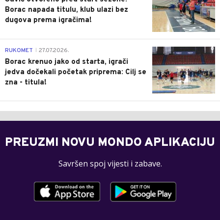
Borac napada titulu, klub ulazi bez
dugova prema igračima!
0
RUKOMET
27.07.2026.
|
Borac krenuo jako od starta, igrači
jedva dočekali početak priprema: Cilj se
zna - titula!
PREUZMI NOVU MONDO APLIKACIJU
Savršen spoj vijesti i zabave.