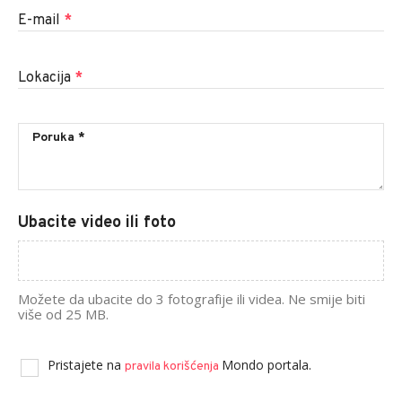
E-mail
*
Lokacija
*
Ubacite video ili foto
Možete da ubacite do 3 fotografije ili videa. Ne smije biti
više od 25 MB.
Pristajete na
Mondo portala.
pravila korišćenja