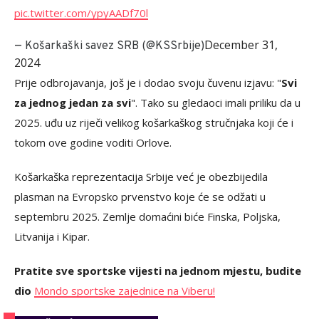
pic.twitter.com/ypyAADf70l
December 31,
— Košarkaški savez SRB (@KSSrbije)
2024
Prije odbrojavanja, još je i dodao svoju čuvenu izjavu: "
Svi
za jednog jedan za svi
". Tako su gledaoci imali priliku da u
2025. uđu uz riječi velikog košarkaškog stručnjaka koji će i
tokom ove godine voditi Orlove.
Košarkaška reprezentacija Srbije već je obezbijedila
plasman na Evropsko prvenstvo koje će se odžati u
septembru 2025. Zemlje domaćini biće Finska, Poljska,
Litvanija i Kipar.
Pratite sve sportske vijesti na jednom mjestu, budite
dio
Mondo sportske zajednice na Viberu!