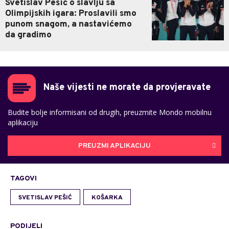
Svetislav Pešić o slavlju sa
Olimpijskih igara: Proslavili smo
punom snagom, a nastavićemo
da gradimo
Naše vijesti ne morate da provjeravate
Budite bolje informisani od drugih, preuzmite Mondo mobilnu
aplikaciju
PREUZMI APLIKACIJU
TAGOVI
SVETISLAV PEŠIĆ
KOŠARKA
PODIJELI