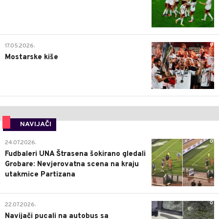
0
17.05.2026.
Mostarske kiše
NAVIJAČI
0
24.07.2026.
Fudbaleri UNA Štrasena šokirano gledali
Grobare: Nevjerovatna scena na kraju
utakmice Partizana
0
22.07.2026.
Navijači pucali na autobus sa