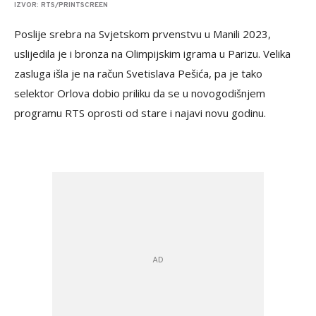
IZVOR: RTS/PRINTSCREEN
Poslije srebra na Svjetskom prvenstvu u Manili 2023,
uslijedila je i bronza na Olimpijskim igrama u Parizu. Velika
zasluga išla je na račun Svetislava Pešića, pa je tako
selektor Orlova dobio priliku da se u novogodišnjem
programu RTS oprosti od stare i najavi novu godinu.