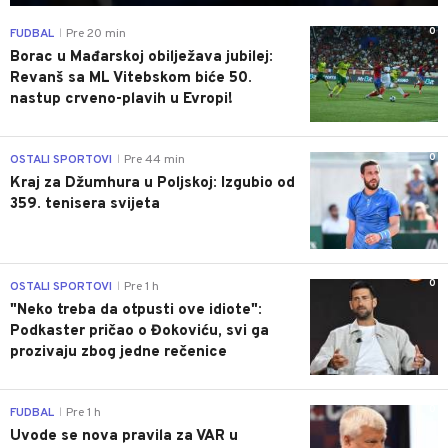
0
FUDBAL
Pre 20 min
|
Borac u Mađarskoj obilježava jubilej:
Revanš sa ML Vitebskom biće 50.
nastup crveno-plavih u Evropi!
0
OSTALI SPORTOVI
Pre 44 min
|
Kraj za Džumhura u Poljskoj: Izgubio od
359. tenisera svijeta
0
OSTALI SPORTOVI
Pre 1 h
|
"Neko treba da otpusti ove idiote":
Podkaster pričao o Đokoviću, svi ga
prozivaju zbog jedne rečenice
0
FUDBAL
Pre 1 h
|
Uvode se nova pravila za VAR u