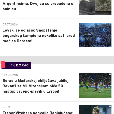
Argentincima: Dvojica su prebačena u
bolnicu
1
07.07.2026.
Levski se oglasio: Saopštenje
bugarskog šampiona nekoliko sati pred
meč sa Borcem!
FK BORAC
0
Pre 20 min
Borac u Mađarskoj obilježava jubilej:
Revanš sa ML Vitebskom biće 50.
nastup crveno-plavih u Evropi!
0
Pre 9 h
Trener Vitebska pohvalio Banjalučane: