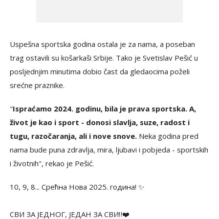
Uspešna sportska godina ostala je za nama, a poseban
trag ostavili su košarkaši Srbije. Tako je Svetislav Pešić u
posljednjim minutima dobio čast da gledaocima poželi
srećne praznike.
"
Ispraćamo 2024. godinu, bila je prava sportska. A,
život je kao i sport - donosi slavlja, suze, radost i
tugu, razočaranja, ali i nove snove.
Neka godina pred
nama bude puna zdravlja, mira, ljubavi i pobjeda - sportskih
i životnih", rekao je Pešić.
10, 9, 8... Срећна Нова 2025. година! ✨️
СВИ ЗА ЈЕДНОГ, ЈЕДАН ЗА СВИ‼️❤️