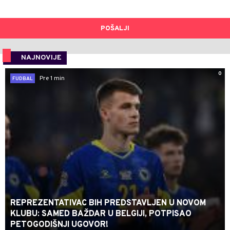
POŠALJI
NAJNOVIJE
0
Pre 1 min
FUDBAL
REPREZENTATIVAC BIH PREDSTAVLJEN U NOVOM
KLUBU: SAMED BAŽDAR U BELGIJI, POTPISAO
PETOGODIŠNJI UGOVOR!