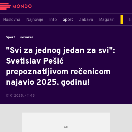
Naslovna
Najnovije
Info
Sport
Zabava
Magazin
M
Sport
Košarka
"Svi za jednog jedan za svi":
Svetislav Pešić
prepoznatljivom rečenicom
najavio 2025. godinu!
01.01.2025. / 11:45