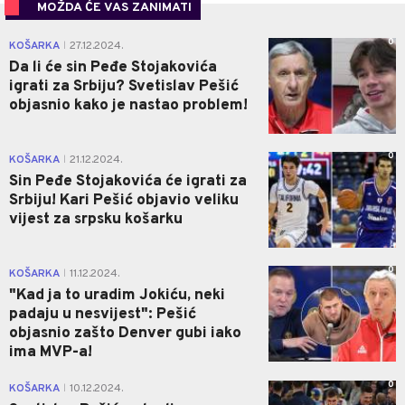
MOŽDA ĆE VAS ZANIMATI
0
KOŠARKA
27.12.2024.
|
Da li će sin Peđe Stojakovića
igrati za Srbiju? Svetislav Pešić
objasnio kako je nastao problem!
0
KOŠARKA
21.12.2024.
|
Sin Peđe Stojakovića će igrati za
Srbiju! Kari Pešić objavio veliku
vijest za srpsku košarku
0
KOŠARKA
11.12.2024.
|
"Kad ja to uradim Jokiću, neki
padaju u nesvijest": Pešić
objasnio zašto Denver gubi iako
ima MVP-a!
0
KOŠARKA
10.12.2024.
|