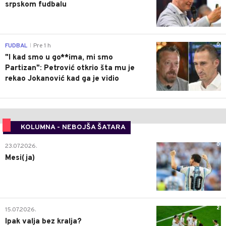
srpskom fudbalu
0
FUDBAL
Pre 1 h
|
"I kad smo u go**ima, mi smo
Partizan": Petrović otkrio šta mu je
rekao Jokanović kad ga je vidio
KOLUMNA - NEBOJŠA ŠATARA
0
23.07.2026.
Mesi(ja)
2
15.07.2026.
Ipak valja bez kralja?