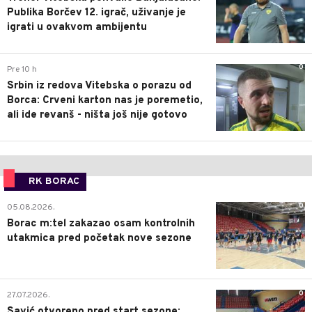
Publika Borčev 12. igrač, uživanje je
igrati u ovakvom ambijentu
0
Pre 10 h
Srbin iz redova Vitebska o porazu od
Borca: Crveni karton nas je poremetio,
ali ide revanš - ništa još nije gotovo
RK BORAC
0
05.08.2026.
Borac m:tel zakazao osam kontrolnih
utakmica pred početak nove sezone
0
27.07.2026.
Savić otvoreno pred start sezone: