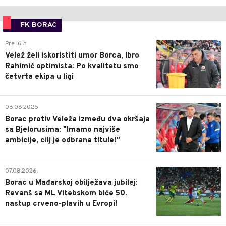
FK BORAC
0
Pre 16 h
Velež želi iskoristiti umor Borca, Ibro
Rahimić optimista: Po kvalitetu smo
četvrta ekipa u ligi
0
08.08.2026.
Borac protiv Veleža između dva okršaja
sa Bjelorusima: "Imamo najviše
ambicije, cilj je odbrana titule!"
0
07.08.2026.
Borac u Mađarskoj obilježava jubilej:
Revanš sa ML Vitebskom biće 50.
nastup crveno-plavih u Evropi!