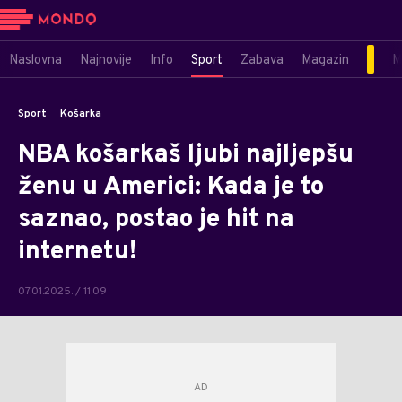
Naslovna
Najnovije
Info
Sport
Zabava
Magazin
M
Sport
Košarka
NBA košarkaš ljubi najljepšu
ženu u Americi: Kada je to
saznao, postao je hit na
internetu!
07.01.2025. / 11:09