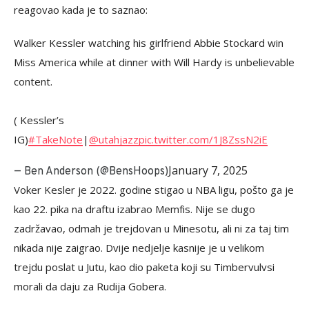
reagovao kada je to saznao:
Walker Kessler watching his girlfriend Abbie Stockard win
Miss America while at dinner with Will Hardy is unbelievable
content.
( Kessler’s
IG)
#TakeNote
|
@utahjazz
pic.twitter.com/1J8ZssN2iE
January 7, 2025
— Ben Anderson (@BensHoops)
Voker Kesler je 2022. godine stigao u NBA ligu, pošto ga je
kao 22. pika na draftu izabrao Memfis. Nije se dugo
zadržavao, odmah je trejdovan u Minesotu, ali ni za taj tim
nikada nije zaigrao. Dvije nedjelje kasnije je u velikom
trejdu poslat u Jutu, kao dio paketa koji su Timbervulvsi
morali da daju za Rudija Gobera.