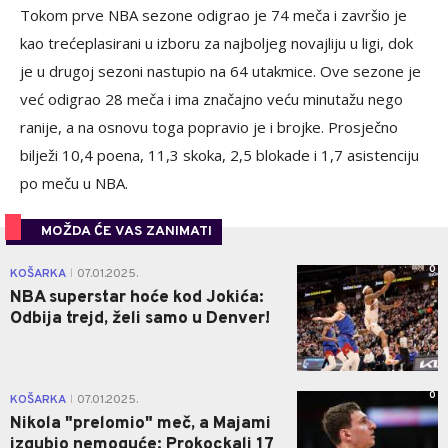
Tokom prve NBA sezone odigrao je 74 meča i završio je
kao trećeplasirani u izboru za najboljeg novajliju u ligi, dok
je u drugoj sezoni nastupio na 64 utakmice. Ove sezone je
već odigrao 28 meča i ima značajno veću minutažu nego
ranije, a na osnovu toga popravio je i brojke. Prosječno
bilježi 10,4 poena, 11,3 skoka, 2,5 blokade i 1,7 asistenciju
po meču u NBA.
MOŽDA ĆE VAS ZANIMATI
0
KOŠARKA
07.01.2025.
|
NBA superstar hoće kod Jokića:
Odbija trejd, želi samo u Denver!
0
KOŠARKA
07.01.2025.
|
Nikola "prelomio" meč, a Majami
izgubio nemoguće: Prokockali 17