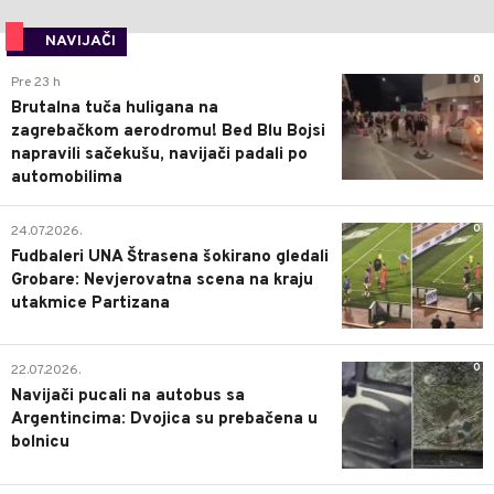
NAVIJAČI
0
Pre 23 h
Brutalna tuča huligana na
zagrebačkom aerodromu! Bed Blu Bojsi
napravili sačekušu, navijači padali po
automobilima
0
24.07.2026.
Fudbaleri UNA Štrasena šokirano gledali
Grobare: Nevjerovatna scena na kraju
utakmice Partizana
0
22.07.2026.
Navijači pucali na autobus sa
Argentincima: Dvojica su prebačena u
bolnicu