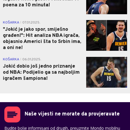
poena za 10 minuta!
0
KOŠARKA
07.01.2025.
|
"Jokić je jako spor, smiješno
građen!": Hit analiza NBA igrača,
objasnio Americi šta to Srbin ima,
a oni ne!
0
KOŠARKA
06.01.2025.
|
Jokić dobio još jedno priznanje
od NBA: Podijelio ga sa najboljim
igračem šampiona!
Naše vijesti ne morate da provjeravate
Budite bolje informisani od drugih, preuzmite Mondo mobilnu