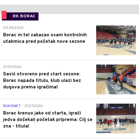
RK BORAC
0
05.08.2026.
Borac m:tel zakazao osam kontrolnih
utakmica pred početak nove sezone
0
27.07.2026.
Savić otvoreno pred start sezone:
Borac napada titulu, klub ulazi bez
dugova prema igračima!
0
RUKOMET
27.07.2026.
|
Borac krenuo jako od starta, igrači
jedva dočekali početak priprema: Cilj se
zna - titula!