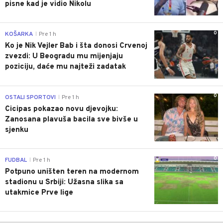
pisne kad je vidio Nikolu
0
KOŠARKA
Pre 1 h
|
Ko je Nik Vejler Bab i šta donosi Crvenoj
zvezdi: U Beogradu mu mijenjaju
poziciju, daće mu najteži zadatak
0
OSTALI SPORTOVI
Pre 1 h
|
Cicipas pokazao novu djevojku:
Zanosana plavuša bacila sve bivše u
sjenku
0
FUDBAL
Pre 1 h
|
Potpuno uništen teren na modernom
stadionu u Srbiji: Užasna slika sa
utakmice Prve lige