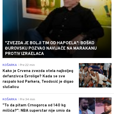
"ZVEZDA JE BOLJI TIM OD HAPOELA": BOŠKO
ĐUROVSKU POZVAO NAVIJAČE NA MARAKANU
PROTIV IZRAELACA
0
KOŠARKA
Pre 22 min
|
Kako je Crvena zvezda otela najboljeg
defanzivca Evrolige? Kada se sve
raspalo kod Parkera, Teodosić je digao
slušalicu
0
KOŠARKA
Pre 34 min
|
"To da pitam Crnogorca od 140 kg
mišića?": NBA superstar nije smio da