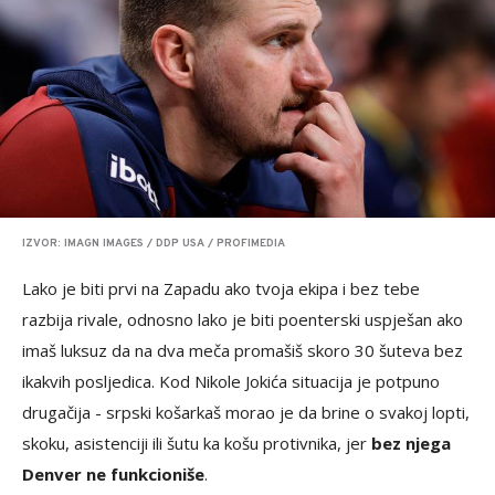
IZVOR: IMAGN IMAGES / DDP USA / PROFIMEDIA
Lako je biti prvi na Zapadu ako tvoja ekipa i bez tebe
razbija rivale, odnosno lako je biti poenterski uspješan ako
imaš luksuz da na dva meča promašiš skoro 30 šuteva bez
ikakvih posljedica. Kod Nikole Jokića situacija je potpuno
drugačija - srpski košarkaš morao je da brine o svakoj lopti,
skoku, asistenciji ili šutu ka košu protivnika, jer
bez njega
Denver ne funkcioniše
.