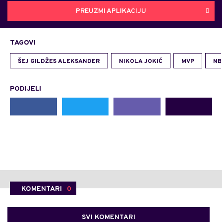
PREUZMI APLIKACIJU
TAGOVI
ŠEJ GILDŽES ALEKSANDER
NIKOLA JOKIĆ
MVP
NB
PODIJELI
KOMENTARI
0
SVI KOMENTARI