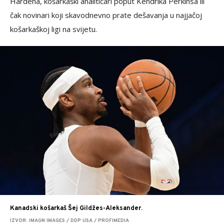
Hardena, košarkaški analitičari poput Kendrika Perkinsa ili
čak novinari koji skavodnevno prate dešavanja u najjačoj
košarkaškoj ligi na svijetu.
Kanadski košarkaš Šej Gildžes-Aleksander.
IZVOR: IMAGN IMAGES / DDP USA / PROFIMEDIA