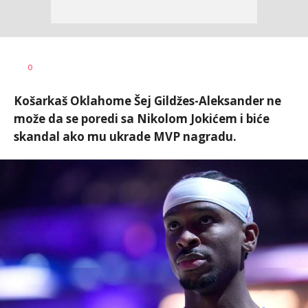
Dušan
AUTOR
0
Ninković
Košarkaš Oklahome Šej Gildžes-Aleksander ne
može da se poredi sa Nikolom Jokićem i biće
skandal ako mu ukrade MVP nagradu.