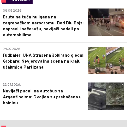
NAVIJAČI
0
08.08.2026.
Brutalna tuča huligana na
zagrebačkom aerodromu! Bed Blu Bojsi
napravili sačekušu, navijači padali po
automobilima
0
24.07.2026.
Fudbaleri UNA Štrasena šokirano gledali
Grobare: Nevjerovatna scena na kraju
utakmice Partizana
0
22.07.2026.
Navijači pucali na autobus sa
Argentincima: Dvojica su prebačena u
bolnicu