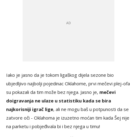
Iako je jasno da je tokom ligaškog dijela sezone bio
ubjedljivo najbolji pojedinac Oklahome, prvi mečevi plej-ofa
su pokazali da tim može bez njega. Jasno je,
mečevi
doigravanja ne ulaze u statistiku kada se bira
najkorisniji igrač lige
, ali ne mogu baš u potpunosti da se
zatvore oči - Oklahoma je izuzetno moćan tim kada Šej nije
na parketu i pobjeđivala bi i bez njega u timu!