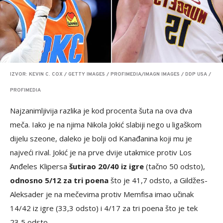
IZVOR: KEVIN C. COX / GETTY IMAGES / PROFIMEDIA/IMAGN IMAGES / DDP USA /
PROFIMEDIA
Najzanimljivija razlika je kod procenta šuta na ova dva
meča. Iako je na njima Nikola Jokić slabiji nego u ligaškom
dijelu szeone, daleko je bolji od Kanađanina koji mu je
najveći rival. Jokić je na prve dvije utakmice protiv Los
Anđeles Klipersa
šutirao 20/40 iz igre
(tačno 50 odsto),
odnosno 5/12 za tri poena
što je 41,7 odsto, a Gildžes-
Aleksader je na mečevima protiv Memfisa imao učinak
14/42 iz igre (33,3 odsto) i 4/17 za tri poena što je tek
23,5 odsto.