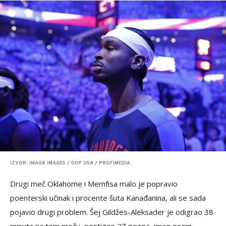
IZVOR: IMAGN IMAGES / DDP USA / PROFIMEDIA
Drugi meč Oklahome i Memfisa malo je popravio
poenterski učinak i procente šuta Kanađanina, ali se sada
pojavio drugi problem. Šej Gildžes-Aleksader je odigrao 38
minuta na tom meču, postigao 27 poena, imao osam