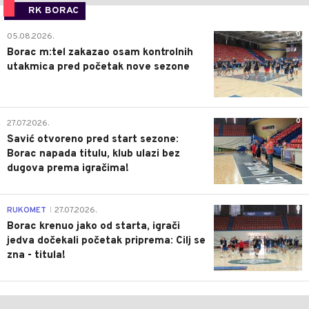
RK BORAC
0
05.08.2026.
Borac m:tel zakazao osam kontrolnih
utakmica pred početak nove sezone
0
27.07.2026.
Savić otvoreno pred start sezone:
Borac napada titulu, klub ulazi bez
dugova prema igračima!
0
RUKOMET
27.07.2026.
|
Borac krenuo jako od starta, igrači
jedva dočekali početak priprema: Cilj se
zna - titula!