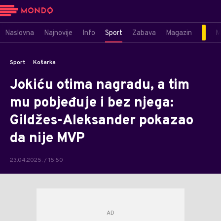
Naslovna
Najnovije
Info
Sport
Zabava
Magazin
M
Sport
Košarka
Jokiću otima nagradu, a tim
mu pobjeđuje i bez njega:
Gildžes-Aleksander pokazao
da nije MVP
23.04.2025. / 15:50