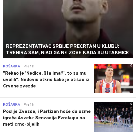
REPREZENTATIVAC SRBIJE PRECRTAN U KLUBU:
TRENIRA SAM, NIKO GA NE ZOVE KADA SU UTAKMICE
0
KOŠARKA
Pre 1 h
|
"Rekao je 'Nedice, šta ima?', to su mu
uvalili": Nedović otkrio kako je otišao iz
Crvene zvezde
0
KOŠARKA
Pre 1 h
|
Poslije Zvezde, i Partizan hoće da uzme
igrača Asvelu: Senzacija Evrokupa na
meti crno-bijelih