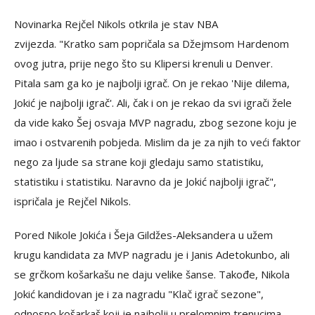
Novinarka Rejčel Nikols otkrila je stav NBA
zvijezda. "Kratko sam popričala sa Džejmsom Hardenom
ovog jutra, prije nego što su Klipersi krenuli u Denver.
Pitala sam ga ko je najbolji igrač. On je rekao 'Nije dilema,
Jokić je najbolji igrač'. Ali, čak i on je rekao da svi igrači žele
da vide kako Šej osvaja MVP nagradu, zbog sezone koju je
imao i ostvarenih pobjeda. Mislim da je za njih to veći faktor
nego za ljude sa strane koji gledaju samo statistiku,
statistiku i statistiku. Naravno da je Jokić najbolji igrač",
ispričala je Rejčel Nikols.
Pored Nikole Jokića i Šeja Gildžes-Aleksandera u užem
krugu kandidata za MVP nagradu je i Janis Adetokunbo, ali
se grčkom košarkašu ne daju velike šanse. Takođe, Nikola
Jokić kandidovan je i za nagradu "Klač igrač sezone",
odnosno košarkaš koji je najbolji u prelomnim trenucima