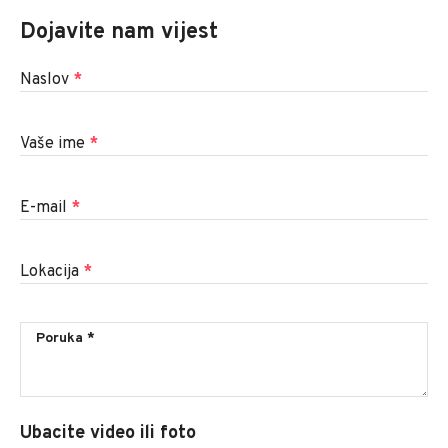
Dojavite nam vijest
Naslov
*
Vaše ime
*
E-mail
*
Lokacija
*
Ubacite video ili foto