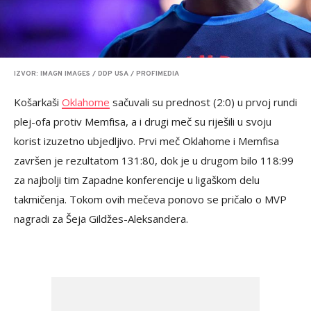
IZVOR: IMAGN IMAGES / DDP USA / PROFIMEDIA
Košarkaši
Oklahome
sačuvali su prednost (2:0) u prvoj rundi
plej-ofa protiv Memfisa, a i drugi meč su riješili u svoju
korist izuzetno ubjedljivo. Prvi meč Oklahome i Memfisa
završen je rezultatom 131:80, dok je u drugom bilo 118:99
za najbolji tim Zapadne konferencije u ligaškom delu
takmičenja. Tokom ovih mečeva ponovo se pričalo o MVP
nagradi za Šeja Gildžes-Aleksandera.