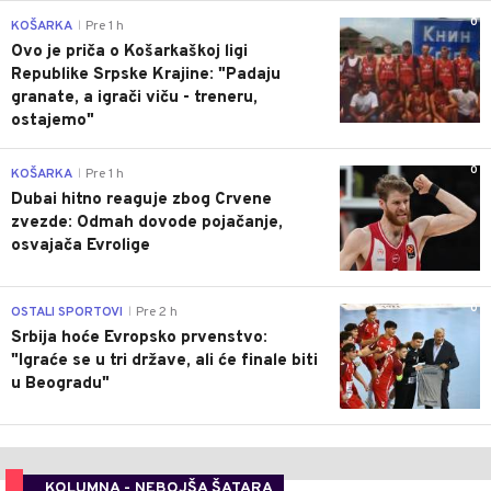
0
KOŠARKA
Pre 1 h
|
Ovo je priča o Košarkaškoj ligi
Republike Srpske Krajine: "Padaju
granate, a igrači viču - treneru,
ostajemo"
0
KOŠARKA
Pre 1 h
|
Dubai hitno reaguje zbog Crvene
zvezde: Odmah dovode pojačanje,
osvajača Evrolige
0
OSTALI SPORTOVI
Pre 2 h
|
Srbija hoće Evropsko prvenstvo:
"Igraće se u tri države, ali će finale biti
u Beogradu"
KOLUMNA - NEBOJŠA ŠATARA