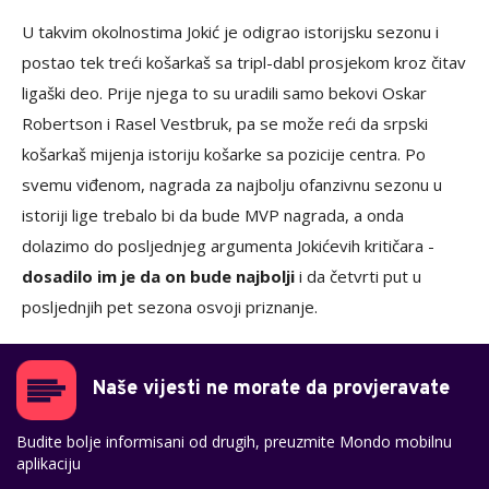
U takvim okolnostima Jokić je odigrao istorijsku sezonu i
postao tek treći košarkaš sa tripl-dabl prosjekom kroz čitav
ligaški deo. Prije njega to su uradili samo bekovi Oskar
Robertson i Rasel Vestbruk, pa se može reći da srpski
košarkaš mijenja istoriju košarke sa pozicije centra. Po
svemu viđenom, nagrada za najbolju ofanzivnu sezonu u
istoriji lige trebalo bi da bude MVP nagrada, a onda
dolazimo do posljednjeg argumenta Jokićevih kritičara -
dosadilo im je da on bude najbolji
i da četvrti put u
posljednjih pet sezona osvoji priznanje.
Naše vijesti ne morate da provjeravate
Budite bolje informisani od drugih, preuzmite Mondo mobilnu
aplikaciju