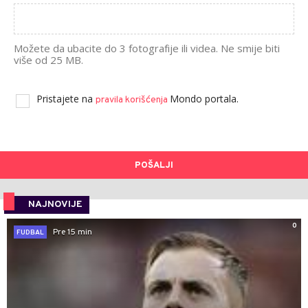
Možete da ubacite do 3 fotografije ili videa. Ne smije biti
više od 25 MB.
Pristajete na
Mondo portala.
pravila korišćenja
POŠALJI
NAJNOVIJE
0
Pre 15 min
FUDBAL