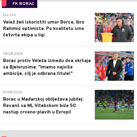
FK BORAC
0
Pre 19 h
Velež želi iskoristiti umor Borca, Ibro
Rahimić optimista: Po kvalitetu smo
četvrta ekipa u ligi
0
08.08.2026.
Borac protiv Veleža između dva okršaja
sa Bjelorusima: "Imamo najviše
ambicije, cilj je odbrana titule!"
0
07.08.2026.
Borac u Mađarskoj obilježava jubilej:
Revanš sa ML Vitebskom biće 50.
nastup crveno-plavih u Evropi!