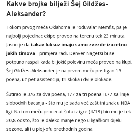
Kakve brojke bilježi Šej Gildžes-
Aleksander?
Tokom prvog meča Oklahoma je "oduvala" Memfis, pa je
najbolji pojedinac ekipe proveo na terenu tek 23 minuta.
Jasno je da
takav luksuz imaju samo zvezde izuzetno
jakih timova
- primjera radi, Denver Nagetsi bi se
potpuno raspali kada bi Jokić polovinu meča proveo na klupi.
Šej Gildžes-Aleksander je na prvom meču postigao 15
poena, uz pet asistencija, tri skoka i dvije blokade.
Šutirao je 3/6 za dva poena, 1/7 za tri poena i 6/7 sa linije
slobodnih bacanja - što mu je sada već zaštitni znak u NBA
ligi. Na tom meču procenat šuta iz igre (4/13) bio mu je tek
30,8 odsto, što je daleko manje nego u ligaškom dijelu
sezone, ali i u plej-ofu prethodnih godina.