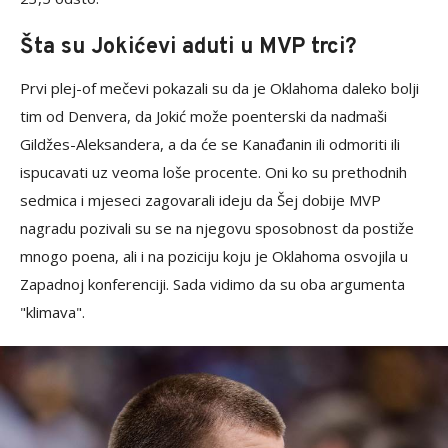
Šta su Jokićevi aduti u MVP trci?
Prvi plej-of mečevi pokazali su da je Oklahoma daleko bolji
tim od Denvera, da Jokić može poenterski da nadmaši
Gildžes-Aleksandera, a da će se Kanađanin ili odmoriti ili
ispucavati uz veoma loše procente. Oni ko su prethodnih
sedmica i mjeseci zagovarali ideju da Šej dobije MVP
nagradu pozivali su se na njegovu sposobnost da postiže
mnogo poena, ali i na poziciju koju je Oklahoma osvojila u
Zapadnoj konferenciji. Sada vidimo da su oba argumenta
"klimava".