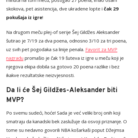
skokova, pet asistencija, dve ukradene lopte i
čak 29
pokušaja iz igre
!
Na drugom meču plej-of serije Šej Gildžes Aleksander
šutirao je 7/19 za dva poena, odnosno 3/10 za tri poena,
uz svih pet pogodaka sa linije penala.
Favorit za MVP
nagradu
promašio je čak 19 šuteva iz igre u meču koji je
njegova ekipa dobila sa gotovo 20 poena razlike i bez
ikakve rezultatske neizvjesnosti.
Da li će Šej Gildžes-Aleksander biti
MVP?
Po svemu sudeći, hoće! Sada je već veliki broj onih koji
smatraju da kanadski bek zaslužuje da osvoji priznanje. O
tome su nedavno govorili NBA košarkaši poput Džejmsa