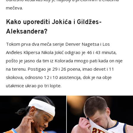
mečeva.
Kako uporediti Jokića i Gildžes-
Aleksandera?
Tokom prva dva meča serije Denver Nagetsa i Los
Anđeles Klipersa Nikola Jokić odigrao je 46 i 43 minuta,
pošto je jasno da tim iz Kolorada mnogo pati kada on nije
na terenu. Postigao je 29 i 26 poena, imao devet i 11
skokova, odnosno 12 i 10 asistencija, dok je na obje
utakmice ukrao po tri lopte.