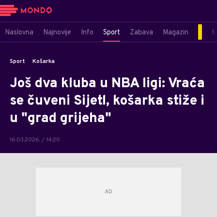
Naslovna
Najnovije
Info
Sport
Zabava
Magazin
M
Sport
Košarka
Još dva kluba u NBA ligi: Vraća
se čuveni Sijetl, košarka stiže i
u "grad grijeha"
16.03.2026. / 14:20