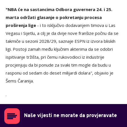
"NBA će na sastancima Odbora guvernera 24. i 25.
marta održati glasanje o pokretanju procesa
proširenja lige
- i to isključivo dodavanjem timova u Las
Vegasu i Sijetlu, a cilj je da dvije nove franšize počnu da se
takmiče u sezoni 2028/29, saznaje ESPN iz izvora bliskih
ligi. Postoji zamah među ključnim akterima da se odobri
ispitivanje tržišta, pri čemu rukovodioci iz industrije
procjenjuju da bi ponude za svaki tim mogle da budu u
rasponu od sedam do deset milijardi dolara", objavio je
Šems Čaranija.
.
Naše vijesti ne morate da provjeravate