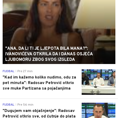
"ANA, DA LI TI JE LJEPOTA BILA MANA?":
IVANOVIĆEVA OTKRILA DA I DANAS OSJEĆA
LJUBOMORU ZBOG SVOG IZGLEDA
0
FUDBAL
Pre 27 min
|
"Kad im kažemo koliko nudimo, odu za
pet minuta": Radosav Petrović otkrio
sve muke Partizana sa pojačanjima
0
FUDBAL
Pre 56 min
|
"Dugujem vam objašnjenje": Radosav
Petrović otkrio sve, od ćutnje do plata