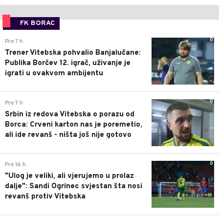
FK BORAC
0
Pre 7 h
Trener Vitebska pohvalio Banjalučane:
Publika Borčev 12. igrač, uživanje je
igrati u ovakvom ambijentu
0
Pre 7 h
Srbin iz redova Vitebska o porazu od
Borca: Crveni karton nas je poremetio,
ali ide revanš - ništa još nije gotovo
0
Pre 16 h
"Ulog je veliki, ali vjerujemo u prolaz
dalje": Sandi Ogrinec svjestan šta nosi
revanš protiv Vitebska