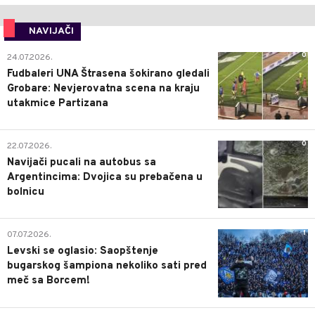
NAVIJAČI
0
24.07.2026.
Fudbaleri UNA Štrasena šokirano gledali
Grobare: Nevjerovatna scena na kraju
utakmice Partizana
0
22.07.2026.
Navijači pucali na autobus sa
Argentincima: Dvojica su prebačena u
bolnicu
1
07.07.2026.
Levski se oglasio: Saopštenje
bugarskog šampiona nekoliko sati pred
meč sa Borcem!