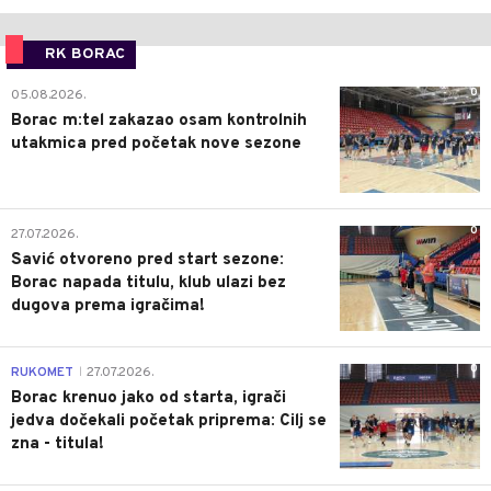
RK BORAC
0
05.08.2026.
Borac m:tel zakazao osam kontrolnih
utakmica pred početak nove sezone
0
27.07.2026.
Savić otvoreno pred start sezone:
Borac napada titulu, klub ulazi bez
dugova prema igračima!
0
RUKOMET
27.07.2026.
|
Borac krenuo jako od starta, igrači
jedva dočekali početak priprema: Cilj se
zna - titula!