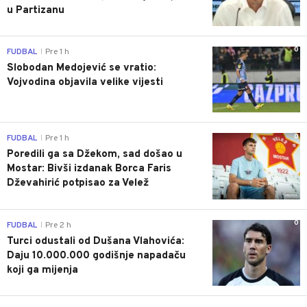
u Partizanu
0
FUDBAL
Pre 1 h
|
Slobodan Medojević se vratio:
Vojvodina objavila velike vijesti
0
FUDBAL
Pre 1 h
|
Poredili ga sa Džekom, sad došao u
Mostar: Bivši izdanak Borca Faris
Dževahirić potpisao za Velež
0
FUDBAL
Pre 2 h
|
Turci odustali od Dušana Vlahovića:
Daju 10.000.000 godišnje napadaču
koji ga mijenja