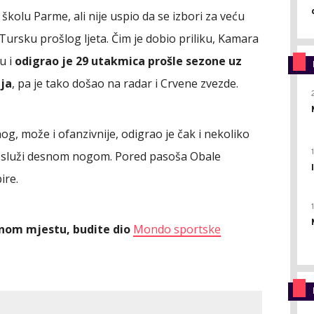
kolu Parme, ali nije uspio da se izbori za veću
ursku prošlog ljeta. Čim je dobio priliku, Kamara
u i
odigrao je 29 utakmica prošle sezone uz
ija
, pa je tako došao na radar i Crvene zvezde.
g, može i ofanzivnije, odigrao je čak i nekoliko
je služi desnom nogom. Pored pasoša Obale
ire.
ednom mjestu, budite dio
Mondo sportske