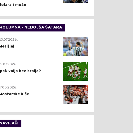
dolara i može
KOLUMNA - NEBOJŠA ŠATARA
0
23.07.2026.
Mesi(ja)
2
15.07.2026.
Ipak valja bez kralja?
0
17.05.2026.
Mostarske kiše
NAVIJAČI