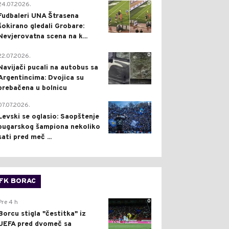
0
24.07.2026.
Fudbaleri UNA Štrasena
šokirano gledali Grobare:
Nevjerovatna scena na k...
0
22.07.2026.
Navijači pucali na autobus sa
Argentincima: Dvojica su
prebačena u bolnicu
1
07.07.2026.
Levski se oglasio: Saopštenje
bugarskog šampiona nekoliko
sati pred meč ...
FK BORAC
0
Pre 4 h
Borcu stigla "čestitka" iz
UEFA pred dvomeč sa