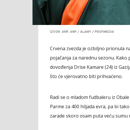
IZVOR: ANP, ANP / ALAMY / PROFIMEDIA
Crvena zvezda je ozbiljno prionula n
pojačanja za narednu sezonu. Kako pi
dovođenja Drise Kamare (24) iz Gazija
što će vjerovatno biti prihvaćeno.
Radi se o mladom fudbaleru iz Obale S
Parme za 400 hiljada evra, pa bi tak
zarade skoro osam puta veću sumu 