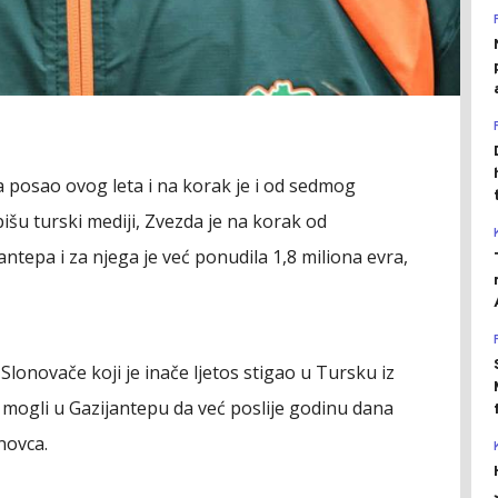
a posao ovog leta i na korak je i od sedmog
šu turski mediji, Zvezda je na korak od
ntepa i za njega je već ponudila 1,8 miliona evra,
lonovače koji je inače ljetos stigao u Tursku iz
o mogli u Gazijantepu da već poslije godinu dana
novca.