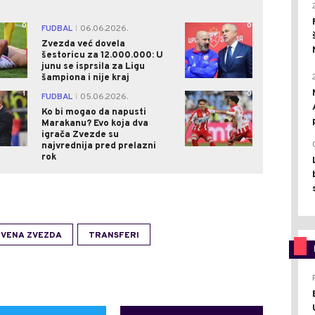
0
0
FUDBAL
06.06.2026.
|
Zvezda već dovela
šestoricu za 12.000.000: U
junu se isprsila za Ligu
šampiona i nije kraj
1
0
FUDBAL
05.06.2026.
|
Ko bi mogao da napusti
Marakanu? Evo koja dva
igrača Zvezde su
najvrednija pred prelazni
rok
RVENA ZVEZDA
TRANSFERI