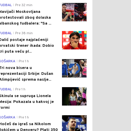
0
FUDBAL
Pre 32 min
|
Navijači Moskovljana
protestovali zbog dolaska
albanskog fudbalera: "Sa ...
0
FUDBAL
Pre 38 min
|
Dalić postaje najplaćeniji
hrvatski trener ikada: Dobio
tri puta veću pl...
0
KOŠARKA
Pre 1 h
|
Tri nova bisera u
reprezentaciji Srbije: Dušan
Alimpijević sprema naslje...
0
FUDBAL
Pre 1 h
|
Skinula se supruga Lionela
Mesija: Pokazala u kakvoj je
formi
0
KOŠARKA
Pre 1 h
|
Hoćeš da igraš sa Nikolom
Jokićem u Denveru? Plati 350