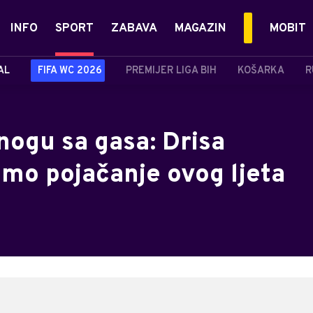
INFO
SPORT
ZABAVA
MAGAZIN
MOBIT
AL
FIFA WC 2026
PREMIJER LIGA BIH
KOŠARKA
R
nogu sa gasa: Drisa
dmo pojačanje ovog ljeta