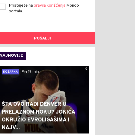
Pristajete na
pravila korišćenja
Mondo
portala.
POŠALJI
NAJNOVIJE
0
Pre 19 min
KOŠARKA
ŠTA OVO RADI DENVER U
PRELAZNOM ROKU? JOKIĆA
OKRUŽIO EVROLIGAŠIMA I
NAJV...