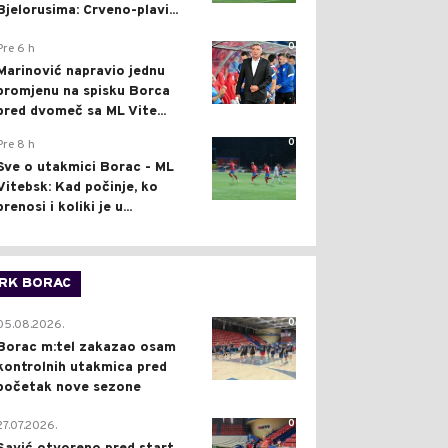
Bjelorusima: Crveno-plavi...
0
Pre 6 h
Marinović napravio jednu
promjenu na spisku Borca
pred dvomeč sa ML Vite...
0
Pre 8 h
Sve o utakmici Borac - ML
Vitebsk: Kad počinje, ko
prenosi i koliki je u...
RK BORAC
0
05.08.2026.
Borac m:tel zakazao osam
kontrolnih utakmica pred
početak nove sezone
0
27.07.2026.