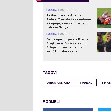
FUDBAL
06.06.2026.
|
Teška povreda Adema
Avdića: Zvezda čeka milione
za njega, a on se povrijedio
u dresu Srbije
FUDBAL
06.06.2026.
|
Delije opet otjerale Piksija
Stojkovića: Bivši selektor
Srbije morao da napusti
kafić kod Marakane
TAGOVI
DRISA KAMARA
FUDBAL
FK C
PODIJELI