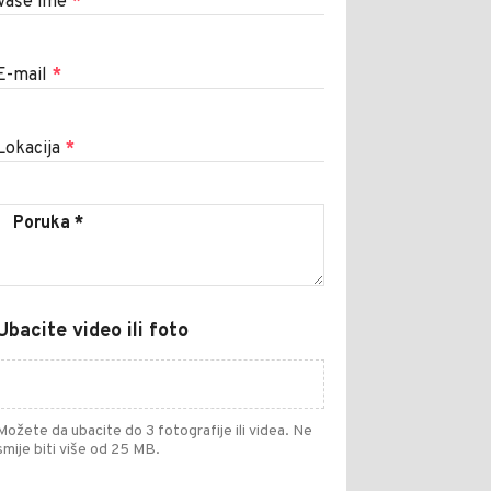
Vaše ime
*
E-mail
*
Lokacija
*
Ubacite video ili foto
Možete da ubacite do 3 fotografije ili videa. Ne
smije biti više od 25 MB.