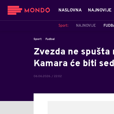
NASLOVNA
NAJNOVIJE
Sport:
NAJNOVIJE
FUDB
Sport
Fudbal
Zvezda ne spušta 
Kamara će biti se
06.06.2026. / 22:02