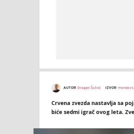
AUTOR
Dragan Šutvić
IZVOR
mondo.rs
Crvena zvezda nastavlja sa po
biće sedmi igrač ovog leta. Zve