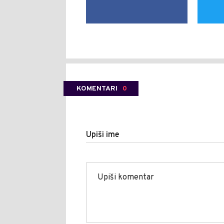
KOMENTARI
0
Upiši ime