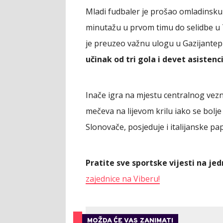
Mladi fudbaler je prošao omladinsku š
minutažu u prvom timu do selidbe u T
je preuzeo važnu ulogu u Gazijantep
učinak od tri gola i devet asistenc
Inače igra na mjestu centralnog vezno
mečeva na lijevom krilu iako se bol
Slonovače, posjeduje i italijanske pap
Pratite sve sportske vijesti na j
zajednice na Viberu!
MOŽDA ĆE VAS ZANIMATI