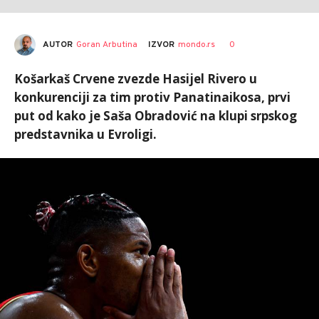
AUTOR
Goran Arbutina
0
IZVOR
mondo.rs
Košarkaš Crvene zvezde Hasijel Rivero u
konkurenciji za tim protiv Panatinaikosa, prvi
put od kako je Saša Obradović na klupi srpskog
predstavnika u Evroligi.