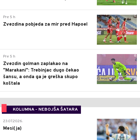
0
Pre 5 h
Zvezdina pobjeda za mir pred Hapoel
0
Pre 5 h
Zvezdin golman zaplakao na
"Marakani": Trebinjac dugo čekao
šansu, a onda ga je greška skupo
koštala
KOLUMNA - NEBOJŠA ŠATARA
0
23.07.2026.
Mesi(ja)