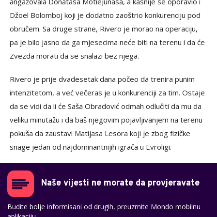
angažovala Donatasa Motiejunasa, a kasnije se oporavio i
Džoel Bolomboj koji je dodatno zaoštrio konkurenciju pod
obručem. Sa druge strane, Rivero je morao na operaciju,
pa je bilo jasno da ga mjesecima neće biti na terenu i da će
Zvezda morati da se snalazi bez njega.
Rivero je prije dvadesetak dana počeo da trenira punim
intenzitetom, a već večeras je u konkurenciji za tim. Ostaje
da se vidi da li će Saša Obradović odmah odlučiti da mu da
veliku minutažu i da baš njegovim pojavljivanjem na terenu
pokuša da zaustavi Matijasa Lesora koji je zbog fizičke
snage jedan od najdominantnijih igrača u Evroligi.
Naše vijesti ne morate da provjeravate
Budite bolje informisani od drugih, preuzmite Mondo mobilnu
aplikaciju