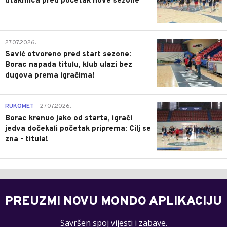
utakmica pred početak nove sezone
0
27.07.2026.
Savić otvoreno pred start sezone:
Borac napada titulu, klub ulazi bez
dugova prema igračima!
0
RUKOMET
27.07.2026.
|
Borac krenuo jako od starta, igrači
jedva dočekali početak priprema: Cilj se
zna - titula!
PREUZMI NOVU MONDO APLIKACIJU
Savršen spoj vijesti i zabave.