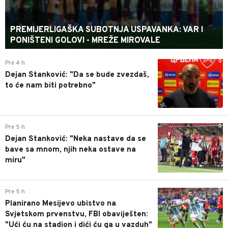
PREMIJERLIGAŠKA SUBOTNJA USPAVANKA: VAR I
PONIŠTENI GOLOVI - MREŽE MIROVALE
0
Pre 4 h
Dejan Stanković: "Da se bude zvezdaš,
to će nam biti potrebno"
0
Pre 5 h
Dejan Stanković: "Neka nastave da se
bave sa mnom, njih neka ostave na
miru"
0
Pre 5 h
Planirano Mesijevo ubistvo na
Svjetskom prvenstvu, FBI obaviješten:
"Ući ću na stadion i dići ću ga u vazduh"