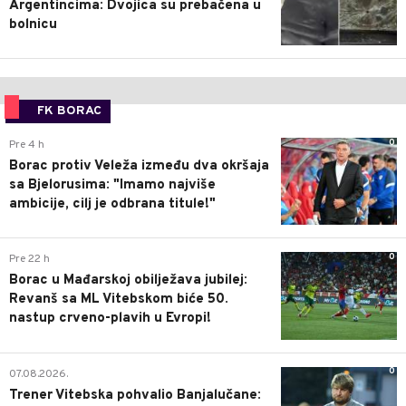
Argentincima: Dvojica su prebačena u
bolnicu
FK BORAC
0
Pre 4 h
Borac protiv Veleža između dva okršaja
sa Bjelorusima: "Imamo najviše
ambicije, cilj je odbrana titule!"
0
Pre 22 h
Borac u Mađarskoj obilježava jubilej:
Revanš sa ML Vitebskom biće 50.
nastup crveno-plavih u Evropi!
0
07.08.2026.
Trener Vitebska pohvalio Banjalučane: