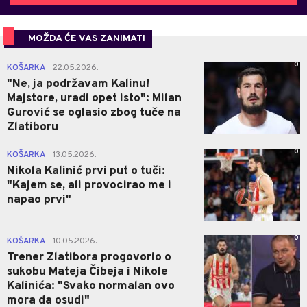
MOŽDA ĆE VAS ZANIMATI
0
KOŠARKA
22.05.2026.
|
"Ne, ja podržavam Kalinu!
Majstore, uradi opet isto": Milan
Gurović se oglasio zbog tuče na
Zlatiboru
0
KOŠARKA
13.05.2026.
|
Nikola Kalinić prvi put o tuči:
"Kajem se, ali provocirao me i
napao prvi"
0
KOŠARKA
10.05.2026.
|
Trener Zlatibora progovorio o
sukobu Mateja Čibeja i Nikole
Kalinića: "Svako normalan ovo
mora da osudi"