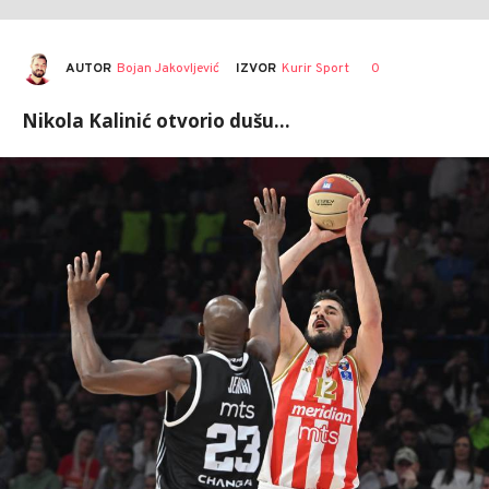
AUTOR
Bojan Jakovljević
0
IZVOR
Kurir Sport
Nikola Kalinić otvorio dušu...