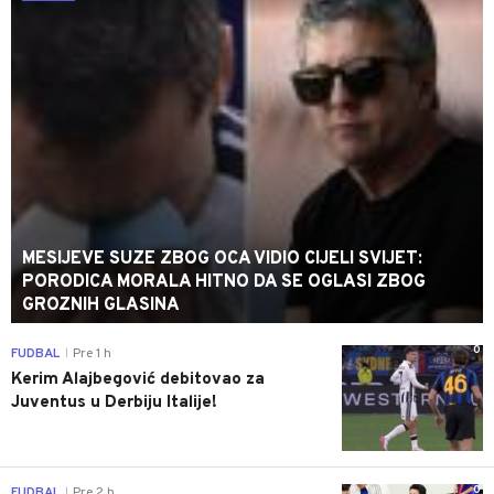
MESIJEVE SUZE ZBOG OCA VIDIO CIJELI SVIJET:
PORODICA MORALA HITNO DA SE OGLASI ZBOG
GROZNIH GLASINA
0
FUDBAL
Pre 1 h
|
Kerim Alajbegović debitovao za
Juventus u Derbiju Italije!
0
FUDBAL
Pre 2 h
|