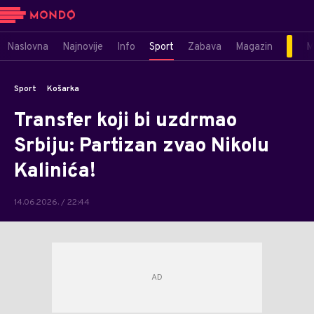
Naslovna
Najnovije
Info
Sport
Zabava
Magazin
M
Sport
Košarka
Transfer koji bi uzdrmao
Srbiju: Partizan zvao Nikolu
Kalinića!
14.06.2026. / 22:44