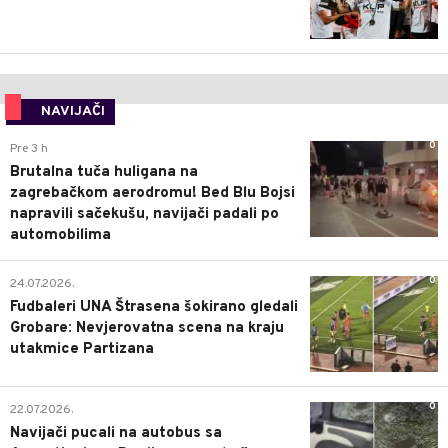
NAVIJAČI
0
Pre 3 h
Brutalna tuča huligana na
zagrebačkom aerodromu! Bed Blu Bojsi
napravili sačekušu, navijači padali po
automobilima
0
24.07.2026.
Fudbaleri UNA Štrasena šokirano gledali
Grobare: Nevjerovatna scena na kraju
utakmice Partizana
0
22.07.2026.
Navijači pucali na autobus sa