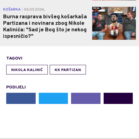
0
KOŠARKA
06.05.2026.
|
Burna rasprava bivšeg košarkaša
Partizana i novinara zbog Nikole
Kalinića: "Sad je Bog što je nekog
ispesničio?"
TAGOVI
NIKOLA KALINIĆ
KK PARTIZAN
PODIJELI