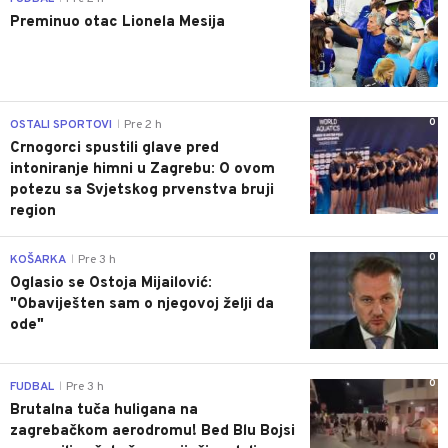
Preminuo otac Lionela Mesija
0
OSTALI SPORTOVI
Pre 2 h
|
Crnogorci spustili glave pred
intoniranje himni u Zagrebu: O ovom
potezu sa Svjetskog prvenstva bruji
region
0
KOŠARKA
Pre 3 h
|
Oglasio se Ostoja Mijailović:
"Obaviješten sam o njegovoj želji da
ode"
0
FUDBAL
Pre 3 h
|
Brutalna tuča huligana na
zagrebačkom aerodromu! Bed Blu Bojsi