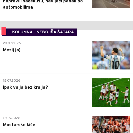
napravili sačekušu, navijači padali po
automobilima
KOLUMNA - NEBOJŠA ŠATARA
0
23.07.2026.
Mesi(ja)
2
15.07.2026.
Ipak valja bez kralja?
0
17.05.2026.
Mostarske kiše