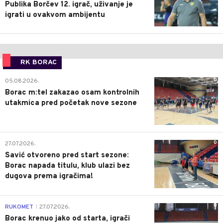
Publika Borčev 12. igrač, uživanje je
igrati u ovakvom ambijentu
RK BORAC
0
05.08.2026.
Borac m:tel zakazao osam kontrolnih
utakmica pred početak nove sezone
0
27.07.2026.
Savić otvoreno pred start sezone:
Borac napada titulu, klub ulazi bez
dugova prema igračima!
0
RUKOMET
27.07.2026.
|
Borac krenuo jako od starta, igrači