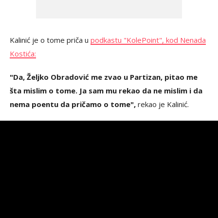
Kalinić je o tome priča u
podkastu "KolePoint", kod Nenada
Kostića:
"Da, Željko Obradović me zvao u Partizan, pitao me
šta mislim o tome. Ja sam mu rekao da ne mislim i da
nema poentu da pričamo o tome",
rekao je Kalinić.