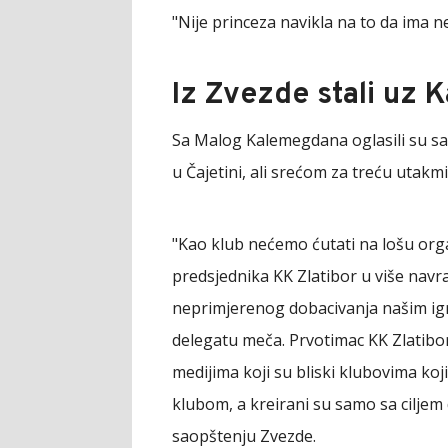
"Nije princeza navikla na to da ima n
Iz Zvezde stali uz K
Sa Malog Kalemegdana oglasili su sa
u Čajetini, ali srećom za treću utakm
"Kao klub nećemo ćutati na lošu org
predsjednika KK Zlatibor u više navr
neprimjerenog dobacivanja našim ig
delegatu meča. Prvotimac KK Zlatibor
medijima koji su bliski klubovima ko
klubom, a kreirani su samo sa ciljem 
saopštenju Zvezde.