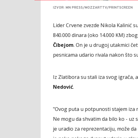
IZVOR: MN PRESS/MOZZARTTV/PRINTSCREEN
Lider Crvene zvezde Nikola Kalinić s
840.000 dinara (oko 14.000 KM) zbo
Čibejom
. On je u drugoj utakmici čet
pesnicama udario rivala nakon što su
Iz Zlatibora su stali iza svog igrača,
Nedović
.
"Ovog puta u potpunosti stajem iza na
Ne mogu da shvatim da bilo ko - uz 
je uradio za reprezentaciju, može da