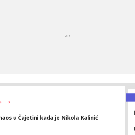
0
s
aos u Čajetini kada je Nikola Kalinić