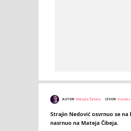
AUTOR
Nebojša Šatara
IZVOR
mondo.r
Strajin Nedović osvrnuo se na h
nasrnuo na Mateja Čibeja.