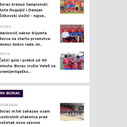
Borac krenuo šampionski:
Ante Roguljić i Damjan
Šiškovski složni - najva...
0
Pre 10 h
Marinović nakon trijumfa
Borca na startu prvenstva:
Momci dobro rade, im...
3
Pre 11 h
Četiri gola i prekid od 40
minuta: Borac srušio Velež na
premijerligaško...
RK BORAC
0
05.08.2026.
Borac m:tel zakazao osam
kontrolnih utakmica pred
početak nove sezone