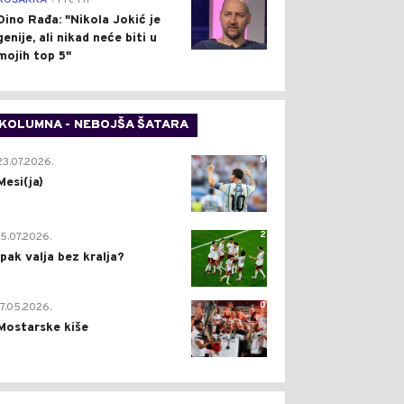
KOŠARKA
Pre 1 h
Dino Rađa: "Nikola Jokić je
genije, ali nikad neće biti u
mojih top 5"
KOLUMNA - NEBOJŠA ŠATARA
0
23.07.2026.
Mesi(ja)
2
15.07.2026.
Ipak valja bez kralja?
0
17.05.2026.
Mostarske kiše