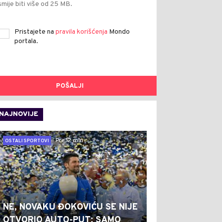
smije biti više od 25 MB.
Pristajete na
pravila korišćenja
Mondo
portala.
POŠALJI
NAJNOVIJE
0
Pre 12 min
OSTALI SPORTOVI
NE, NOVAKU ĐOKOVIĆU SE NIJE
OTVORIO AUTO-PUT: SAMO