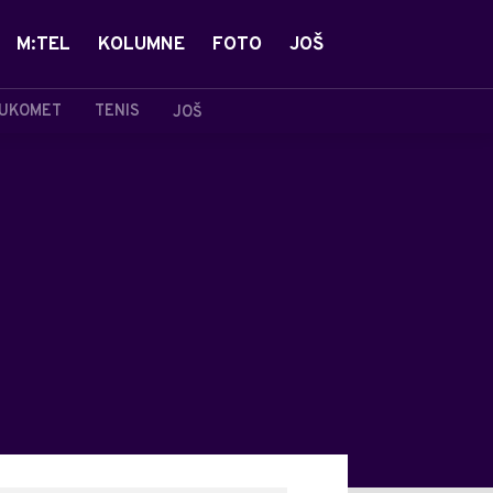
M:TEL
KOLUMNE
FOTO
JOŠ
UKOMET
TENIS
JOŠ