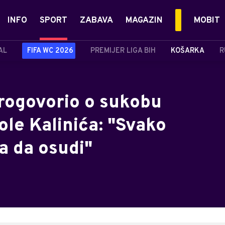
INFO
SPORT
ZABAVA
MAGAZIN
MOBIT
AL
FIFA WC 2026
PREMIJER LIGA BIH
KOŠARKA
R
progovorio o sukobu
ole Kalinića: "Svako
 da osudi"