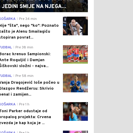
JEDINI SMIJE NA NJEGA...
0
KOŠARKA
Pre 34 min
|
Nije "šta", nego "ko": Poznato
zašto je Alenu Smailagiću
stopiran povrat...
0
FUDBAL
Pre 38 min
|
Borac krenuo šampionski:
Ante Roguljić i Damjan
Šiškovski složni - najva...
0
FUDBAL
Pre 58 min
|
Vanja Dragojević loše počeo u
Glazgov Rendžersu: Skrivio
penal i zamijen...
0
KOŠARKA
Pre 1 h
|
Toni Parker odustaje od
propalog projekta: Crvena
zvezda je kap koja je ...
0
|