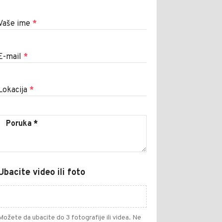
Vaše ime
*
E-mail
*
Lokacija
*
Ubacite video ili foto
Možete da ubacite do 3 fotografije ili videa. Ne