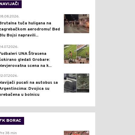
NAVIJAČI
0
08.08.2026.
Brutalna tuča huligana na
zagrebačkom aerodromu! Bed
Blu Bojsi napravili...
0
24.07.2026.
Fudbaleri UNA Štrasena
šokirano gledali Grobare:
Nevjerovatna scena na k...
0
22.07.2026.
Navijači pucali na autobus sa
Argentincima: Dvojica su
prebačena u bolnicu
FK BORAC
0
Pre 38 min