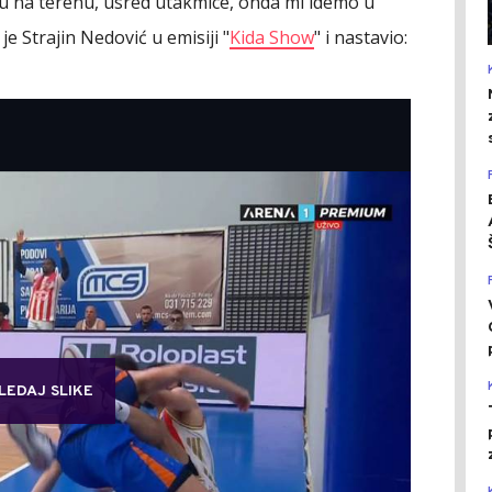
u na terenu, usred utakmice, onda mi idemo u
e Strajin Nedović u emisiji "
Kida Show
" i nastavio:
LEDAJ SLIKE