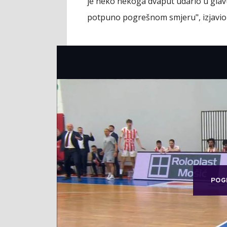
je neko nekoga dvaput udario u glav
potpuno pogrešnom smjeru", izjavio j
POG