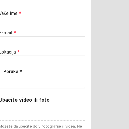
Vaše ime
*
E-mail
*
Lokacija
*
Ubacite video ili foto
Možete da ubacite do 3 fotografije ili videa. Ne