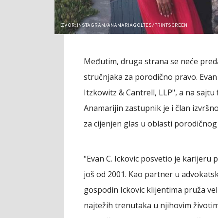
IZVOR: INSTAGRAM/ANAMARIAGOLTES/PRINTSCREEN
Međutim, druga strana se neće preda
stručnjaka za porodično pravo. Evan I
Itzkowitz & Cantrell, LLP", a na sajtu
Anamarijin zastupnik je i član izvrš
za cijenjen glas u oblasti porodičnog
"Evan C. Ickovic posvetio je karijeru
još od 2001. Kao partner u advokatsko
gospodin Ickovic klijentima pruža vel
najtežih trenutaka u njihovim život