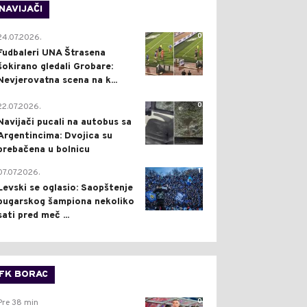
NAVIJAČI
0
24.07.2026.
Fudbaleri UNA Štrasena
šokirano gledali Grobare:
Nevjerovatna scena na k...
0
22.07.2026.
Navijači pucali na autobus sa
Argentincima: Dvojica su
prebačena u bolnicu
1
07.07.2026.
Levski se oglasio: Saopštenje
bugarskog šampiona nekoliko
sati pred meč ...
FK BORAC
0
Pre 38 min