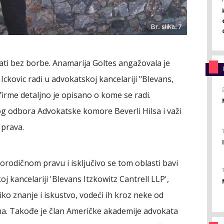
Br. slika: 7
ti bez borbe. Anamarija Goltes angažovala je
ckovic radi u advokatskoj kancelariji "Blevans,
 firme detaljno je opisano o kome se radi.
nog odbora Advokatske komore Beverli Hilsa i važi
 prava.
 porodičnom pravu i isključivo se tom oblasti bavi
j kancelariji 'Blevans Itzkowitz Cantrell LLP',
iko znanje i iskustvo, vodeći ih kroz neke od
ima. Takođe je član Američke akademije advokata