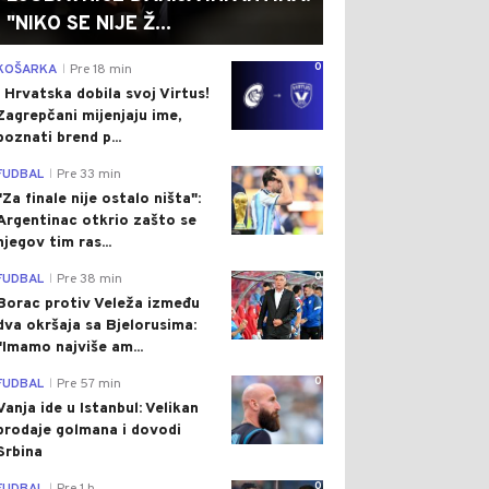
"NIKO SE NIJE Ž...
0
KOŠARKA
Pre 18 min
|
I Hrvatska dobila svoj Virtus!
Zagrepčani mijenjaju ime,
poznati brend p...
0
FUDBAL
Pre 33 min
|
"Za finale nije ostalo ništa":
Argentinac otkrio zašto se
njegov tim ras...
0
FUDBAL
Pre 38 min
|
Borac protiv Veleža između
dva okršaja sa Bjelorusima:
"Imamo najviše am...
0
FUDBAL
Pre 57 min
|
Vanja ide u Istanbul: Velikan
prodaje golmana i dovodi
Srbina
0
|