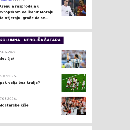
FUDBAL
Pre 1 h
Krenula rasprodaja u
evropskom velikanu: Moraju
da otjeraju igrače da se...
KOLUMNA - NEBOJŠA ŠATARA
0
23.07.2026.
Mesi(ja)
2
15.07.2026.
Ipak valja bez kralja?
0
17.05.2026.
Mostarske kiše