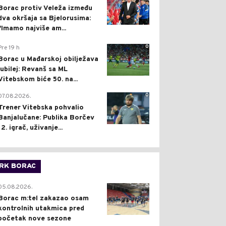
Borac protiv Veleža između
dva okršaja sa Bjelorusima:
"Imamo najviše am...
0
Pre 19 h
Borac u Mađarskoj obilježava
jubilej: Revanš sa ML
Vitebskom biće 50. na...
0
07.08.2026.
Trener Vitebska pohvalio
Banjalučane: Publika Borčev
12. igrač, uživanje...
RK BORAC
0
05.08.2026.
Borac m:tel zakazao osam
kontrolnih utakmica pred
početak nove sezone