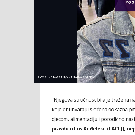
POG
IZVOR: INSTAGRAM/ANAMARIAGOLTES
"Njegova stručnost bila je tražena n
koje obuhvataju složena dokazna pita
djecom, alimentaciju i porodično nasi
pravdu u Los Anđelesu (LACLJ), ne