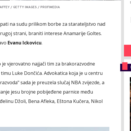
FFEY / GETTY IMAGES / PROFIMEDIA
ati na sudu prilikom borbe za starateljstvo nad
rugoj strani, braniti interese Anamarije Goltes.
ravo
Evanu Ickovicu
.
 je vjerovatno najjači tim za brakorazvodne
u timu Luke Dončića. Advokatica koja je u centru
a razvoda" sada je preuzela slučaj NBA zvijezde, a
vanje jesu brojne pobijeđene parnice među
đelinu Džoli, Bena Afleka, Eštona Kučera, Nikol