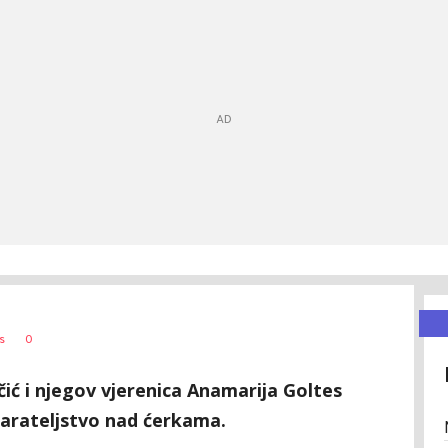
0
s
ić i njegov vjerenica Anamarija Goltes
tarateljstvo nad ćerkama.