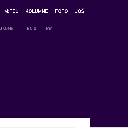
M:TEL
KOLUMNE
FOTO
JOŠ
UKOMET
TENIS
JOŠ