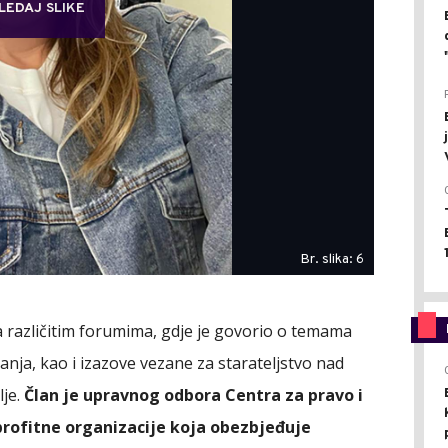
LEDAJ SLIKE
Br. slika: 6
a različitim forumima, gdje je govorio o temama
nja, kao i izazove vezane za starateljstvo nad
lje.
Član je upravnog odbora Centra za pravo i
profitne organizacije koja obezbjeđuje