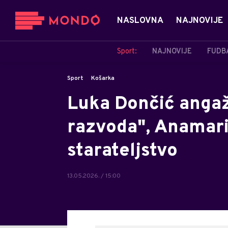
NASLOVNA
NAJNOVIJE
Sport:
NAJNOVIJE
FUDB
Sport
Košarka
Luka Dončić angaž
razvoda", Anamarij
starateljstvo
13.05.2026. / 15:00