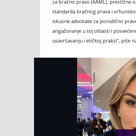
za bračno pravo (AAML), prestižne o
standarda bračnog prava i vrhunsko
iskusne advokate za porodično pravo
angažovanje u toj oblasti i posveć
usavršavanju i etičkoj praksi", piše na