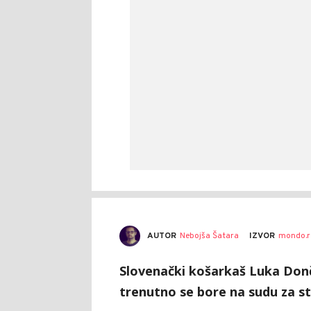
AUTOR
Nebojša Šatara
IZVOR
mondo.r
Slovenački košarkaš Luka Donč
trenutno se bore na sudu za s