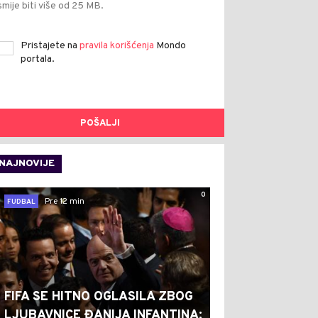
smije biti više od 25 MB.
Pristajete na
pravila korišćenja
Mondo
portala.
POŠALJI
NAJNOVIJE
0
Pre 12 min
FUDBAL
FIFA SE HITNO OGLASILA ZBOG
LJUBAVNICE ĐANIJA INFANTINA: