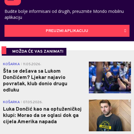
Budite bolje informisani od drugih, preuzmite Mondo mobilnu
aplikaciju
PREUZMI APLIKACIJU
MOŽDA ĆE VAS ZANIMATI
0
KOŠARKA
11.05.2026.
|
Šta se dešava sa Lukom
Dončićem? Ljekar najavio
povratak, klub donio drugu
odluku
0
KOŠARKA
07.05.2026.
|
Luka Dončić kao na optuženičkoj
klupi: Morao da se oglasi dok ga
cijela Amerika napada