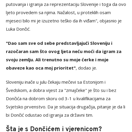
putovanja i igranja za reprezentaciju Slovenije i toga da ovo
ljeto provedem sa njima. Nažalost, u proteklih osam
mjeseci bilo mi je izuzetno teško da ih viđam", objasnio je
Luka Dončić.
"Dao sam sve od sebe predstavljajući Sloveniju i
razočaran sam što ovog ljeta neću moći da igram za
svoju zemlju. Ali trenutno su moje ćerke i moje
obaveze kao oca moj prioritet"
, dodao je.
Sloveniju inače u julu čekaju mečevi sa Estonijom i
Švedskom, a dobra vijest za "zmajčeke" je što su i bez
Dončića na dobrom skoru od 3-1 u kvalifikacijama za
Svjetsko prvenstvo. Da je situacija drugačija, pitanje je da li
bi Dončić odustao od igranja za državni tim.
Šta je s Dončićem i vjerenicom?