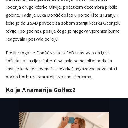
rođenja druge kćerke Olivije, početkom decembra prošle
godine. Tada je Luka Dončić došao u porodilište u Kranju i
želio je da u SAD povede sa sobom stariju kćerku Gabrijelu
(dvije i po godine), poslije čega je njegova vjerenica burno
reagovala i pozvala policiju.
Poslije toga se Dončić vratio u SAD i nastavio da igra
košarku, a za cijelu "aferu" saznalo se nekoliko nedjelja
kasnije kada je slovenački košarkaš angažovao advokata i
počeo borbu za starateljstvo nad kćerkama.
Ko je Anamarija Goltes?