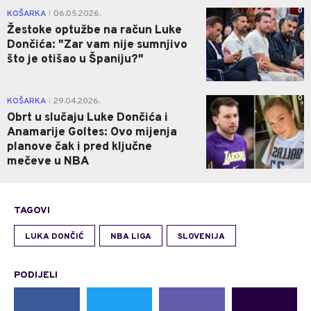
0
KOŠARKA
06.05.2026.
|
Žestoke optužbe na račun Luke
Dončića: "Zar vam nije sumnjivo
što je otišao u Španiju?"
0
KOŠARKA
29.04.2026.
|
Obrt u slučaju Luke Dončića i
Anamarije Goltes: Ovo mijenja
planove čak i pred ključne
mečeve u NBA
TAGOVI
LUKA DONČIĆ
NBA LIGA
SLOVENIJA
PODIJELI