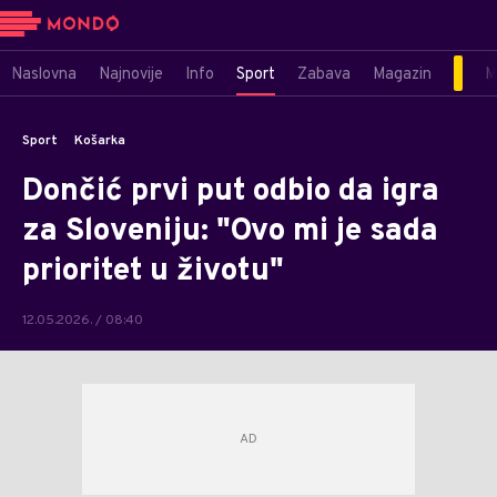
Naslovna
Najnovije
Info
Sport
Zabava
Magazin
M
Sport
Košarka
Dončić prvi put odbio da igra
za Sloveniju: "Ovo mi je sada
prioritet u životu"
12.05.2026. / 08:40