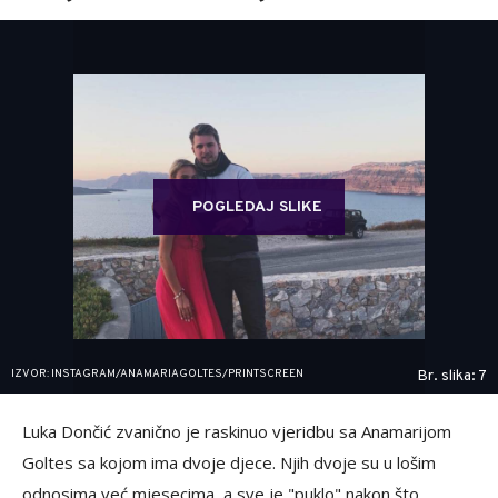
POGLEDAJ SLIKE
IZVOR: INSTAGRAM/ANAMARIAGOLTES/PRINTSCREEN
Br. slika: 7
Luka Dončić zvanično je raskinuo vjeridbu sa Anamarijom
Goltes sa kojom ima dvoje djece. Njih dvoje su u lošim
odnosima već mjesecima, a sve je "puklo" nakon što