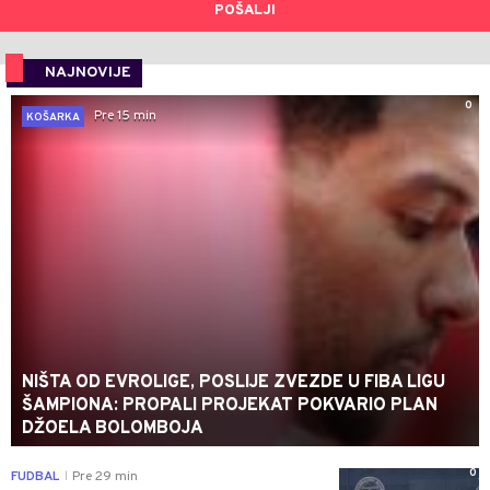
POŠALJI
NAJNOVIJE
0
Pre 15 min
KOŠARKA
NIŠTA OD EVROLIGE, POSLIJE ZVEZDE U FIBA LIGU
ŠAMPIONA: PROPALI PROJEKAT POKVARIO PLAN
DŽOELA BOLOMBOJA
0
FUDBAL
Pre 29 min
|