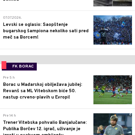
1
07.07.2026.
Levski se oglasio: Saopštenje
bugarskog šampiona nekoliko sati pred
meč sa Borcem!
FK BORAC
0
Pre 5 h
Borac u Mađarskoj obilježava jubilej:
Revanš sa ML Vitebskom biće 50.
nastup crveno-plavih u Evropi!
0
Pre 14 h
Trener Vitebska pohvalio Banjalučane:
Publika Borčev 12. igrač, uživanje je