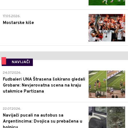
0
17.05.2026.
Mostarske kiše
NAVIJAČI
0
24.07.2026.
Fudbaleri UNA Štrasena šokirano gledali
Grobare: Nevjerovatna scena na kraju
utakmice Partizana
0
22.07.2026.
Navijači pucali na autobus sa
Argentincima: Dvojica su prebačena u
bolnicu