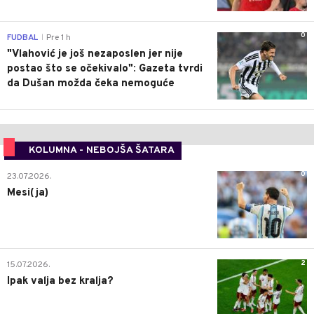
0
FUDBAL
Pre 1 h
|
"Vlahović je još nezaposlen jer nije
postao što se očekivalo": Gazeta tvrdi
da Dušan možda čeka nemoguće
KOLUMNA - NEBOJŠA ŠATARA
0
23.07.2026.
Mesi(ja)
2
15.07.2026.
Ipak valja bez kralja?