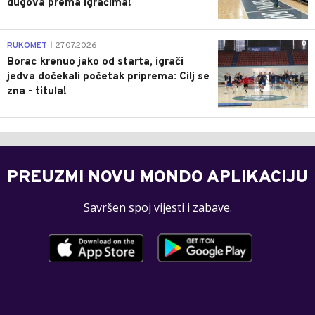
dugova prema igračima!
0
RUKOMET
27.07.2026.
|
Borac krenuo jako od starta, igrači
jedva dočekali početak priprema: Cilj se
zna - titula!
PREUZMI NOVU MONDO APLIKACIJU
Savršen spoj vijesti i zabave.