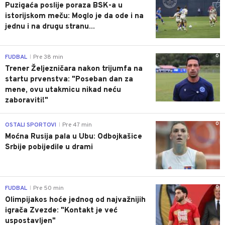
Puzigaća poslije poraza BSK-a u
istorijskom meču: Moglo je da ode i na
jednu i na drugu stranu...
0
FUDBAL
Pre 38 min
|
Trener Željezničara nakon trijumfa na
startu prvenstva: "Poseban dan za
mene, ovu utakmicu nikad neću
zaboraviti!"
0
OSTALI SPORTOVI
Pre 47 min
|
Moćna Rusija pala u Ubu: Odbojkašice
Srbije pobijedile u drami
0
FUDBAL
Pre 50 min
|
Olimpijakos hoće jednog od najvažnijih
igrača Zvezde: "Kontakt je već
uspostavljen"