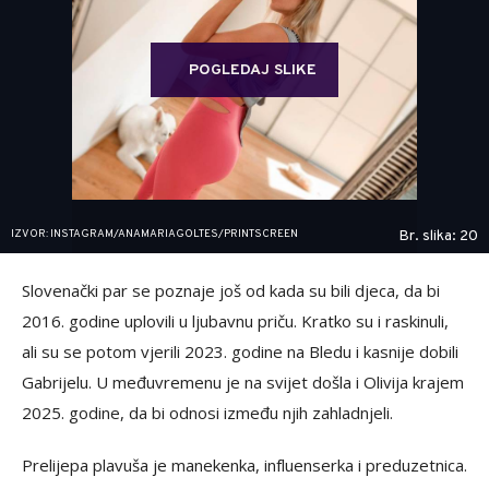
POGLEDAJ SLIKE
IZVOR: INSTAGRAM/ANAMARIAGOLTES/PRINTSCREEN
Br. slika: 20
Slovenački par se poznaje još od kada su bili djeca, da bi
2016. godine uplovili u ljubavnu priču. Kratko su i raskinuli,
ali su se potom vjerili 2023. godine na Bledu i kasnije dobili
Gabrijelu. U međuvremenu je na svijet došla i Olivija krajem
2025. godine, da bi odnosi između njih zahladnjeli.
Prelijepa plavuša je manekenka, influenserka i preduzetnica.