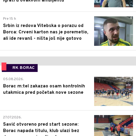
igrati u ovakvom ambijentu
0
Pre 15 h
Srbin iz redova Vitebska o porazu od
Borca: Crveni karton nas je poremetio,
ali ide revanš - ništa još nije gotovo
RK BORAC
0
05.08.2026.
Borac m:tel zakazao osam kontrolnih
utakmica pred početak nove sezone
0
27.07.2026.
Savić otvoreno pred start sezone:
Borac napada titulu, klub ulazi bez