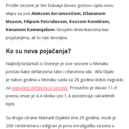
Prošle sezone je tim Dubaija doveo gotovo cijelu novu
ekipu sa sve
Aleksom Avramovićem, Džananom
Musom, Filipom Petruševom, Kostom Kondićem,
Kenanom Kamenjašom
i brojnim Amerikancima kao
pojačanjima, ali to nije dovoljno.
Ko su nova pojačanja?
Najbolji košarkaš iz Gvineje je ove sezone u Monaku
postao kako defanzivna tako i ofanzivna sila. Alfa Dijalo
je nakon godina u Monaku sada sa 28 godina dobio nagradu
za
najboljeg defanzivca sezone
. Prosečno je davao 11,9
poena, imao je 4,4 skoka i po 1,4 asistencija i ukradenih
lopti.
Sa druge strane Mamadi Dijakite ima 29 godina, visok je
206 centimetara i odigrao je prvu evroligašku sezonu u