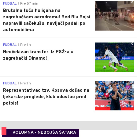
0
FUDBAL
Pre 57 min
|
Brutalna tuča huligana na
zagrebačkom aerodromu! Bed Blu Bojsi
napravili sačekušu, navijači padali po
automobilima
0
FUDBAL
Pre 1 h
|
Neočekivan transfer: Iz PSŽ-a u
zagrebački Dinamo!
0
FUDBAL
Pre 1 h
|
Reprezentativac tzv. Kosova došao na
ljekarske preglede, klub odustao pred
potpis!
KOLUMNA - NEBOJŠA ŠATARA