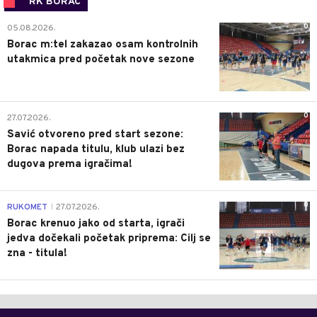
RK BORAC
0
05.08.2026.
Borac m:tel zakazao osam kontrolnih
utakmica pred početak nove sezone
0
27.07.2026.
Savić otvoreno pred start sezone:
Borac napada titulu, klub ulazi bez
dugova prema igračima!
0
RUKOMET
27.07.2026.
|
Borac krenuo jako od starta, igrači
jedva dočekali početak priprema: Cilj se
zna - titula!