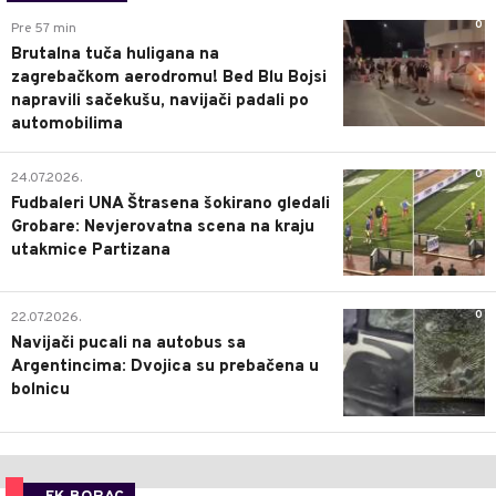
0
Pre 57 min
Brutalna tuča huligana na
zagrebačkom aerodromu! Bed Blu Bojsi
napravili sačekušu, navijači padali po
automobilima
0
24.07.2026.
Fudbaleri UNA Štrasena šokirano gledali
Grobare: Nevjerovatna scena na kraju
utakmice Partizana
0
22.07.2026.
Navijači pucali na autobus sa
Argentincima: Dvojica su prebačena u
bolnicu