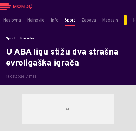
Naslovna
Najnovije
Info
Sport
Zabava
Magazin
M
Sport
Košarka
U ABA ligu stižu dva strašna
evroligaška igrača
13.05.2026. / 17:31