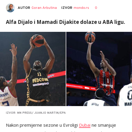
AUTOR
Goran Arbutina
0
IZVOR
mondo.rs
Alfa Dijalo i Mamadi Dijakite dolaze u ABA ligu.
IZVOR: MN PRESS/ JUANJO MARTIN/EPA
Nakon premijerne sezone u Evroligi
Dubai
ne smanjuje