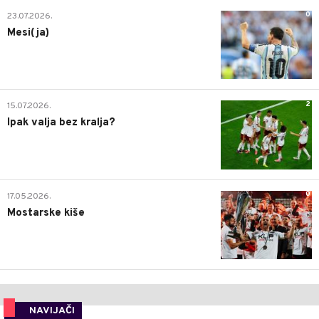
0
23.07.2026.
Mesi(ja)
2
15.07.2026.
Ipak valja bez kralja?
0
17.05.2026.
Mostarske kiše
NAVIJAČI