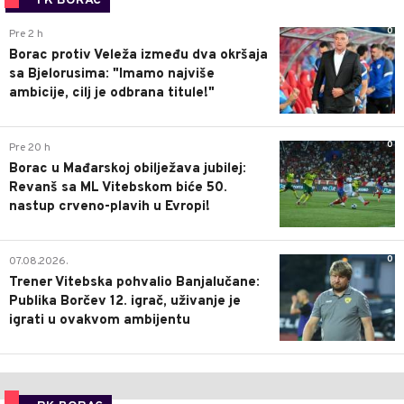
FK BORAC
0
Pre 2 h
Borac protiv Veleža između dva okršaja
sa Bjelorusima: "Imamo najviše
ambicije, cilj je odbrana titule!"
0
Pre 20 h
Borac u Mađarskoj obilježava jubilej:
Revanš sa ML Vitebskom biće 50.
nastup crveno-plavih u Evropi!
0
07.08.2026.
Trener Vitebska pohvalio Banjalučane:
Publika Borčev 12. igrač, uživanje je
igrati u ovakvom ambijentu