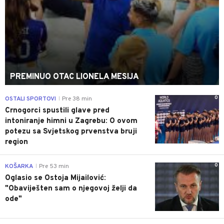
PREMINUO OTAC LIONELA MESIJA
0
OSTALI SPORTOVI
Pre 38 min
|
Crnogorci spustili glave pred
intoniranje himni u Zagrebu: O ovom
potezu sa Svjetskog prvenstva bruji
region
0
KOŠARKA
Pre 53 min
|
Oglasio se Ostoja Mijailović:
"Obaviješten sam o njegovoj želji da
ode"