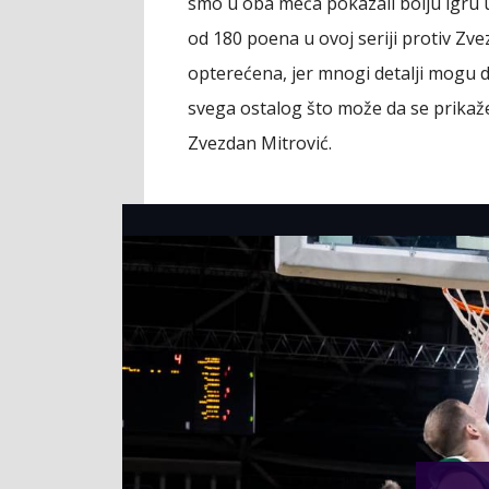
smo u oba meča pokazali bolju igru 
od 180 poena u ovoj seriji protiv Zve
opterećena, jer mnogi detalji mogu d
svega ostalog što može da se prikaže
Zvezdan Mitrović.