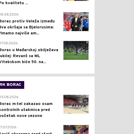
Po kvalitetu ...
0
08.08.2026.
Borac protiv Veleža između
dva okršaja sa Bjelorusima:
"Imamo najviše am...
0
07.08.2026.
Borac u Mađarskoj obilježava
jubilej: Revanš sa ML
Vitebskom biće 50. na...
RK BORAC
0
05.08.2026.
Borac m:tel zakazao osam
kontrolnih utakmica pred
početak nove sezone
0
27.07.2026.