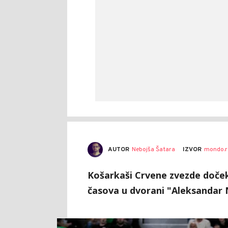
AUTOR
Nebojša Šatara
IZVOR
mondo.r
Košarkaši Crvene zvezde doček
časova u dvorani "Aleksandar N