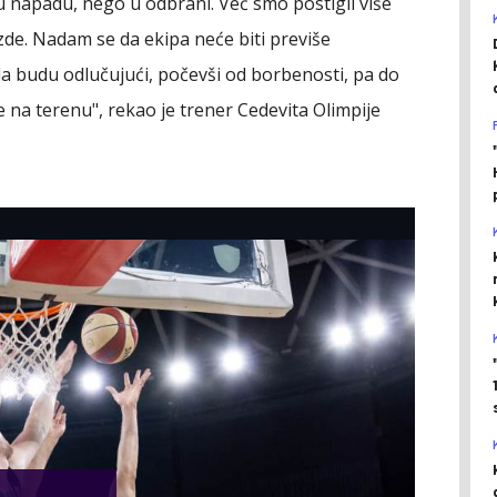
u napadu, nego u odbrani. Već smo postigli više
zde. Nadam se da ekipa neće biti previše
a budu odlučujući, počevši od borbenosti, pa do
 na terenu", rekao je trener Cedevita Olimpije