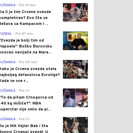
0
KOŠARKA
Pre 31 min
|
Da li je tim Crvene zvezde
kompletiran? Evo šta se
dešava sa Kampacom i ...
0
FUDBAL
Pre 47 min
|
"Zvezda je bolji tim od
Hapoela": Boško Đurovsku
pozvao navijače na Mara...
0
KOŠARKA
Pre 59 min
|
Kako je Crvena zvezda otela
najboljeg defanzivca Evrolige?
Kada se sve r...
0
KOŠARKA
Pre 1 h
|
"To da pitam Crnogorca od
140 kg mišića?": NBA
superstar nije smio da pi...
0
KOŠARKA
Pre 1 h
|
Ko je Nik Vejler Bab i šta
donosi Crvenoj zvezdi: U