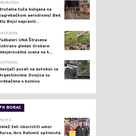
0
08.08.2026.
Brutalna tuča huligana na
zagrebačkom aerodromu! Bed
Blu Bojsi napravili...
0
24.07.2026.
Fudbaleri UNA Štrasena
šokirano gledali Grobare:
Nevjerovatna scena na k...
0
22.07.2026.
Navijači pucali na autobus sa
Argentincima: Dvojica su
prebačena u bolnicu
FK BORAC
0
Pre 17 h
Velež želi iskoristiti umor
Borca, Ibro Rahimić optimista: