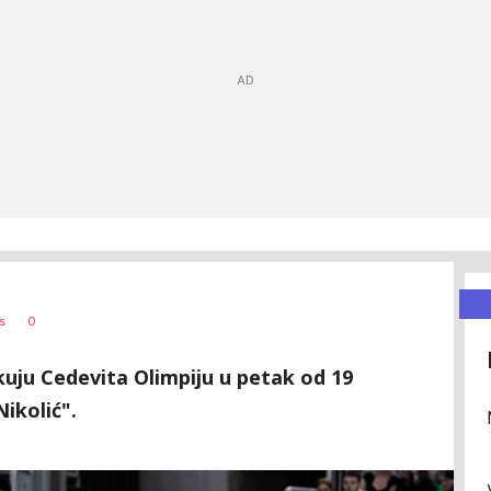
0
s
uju Cedevita Olimpiju u petak od 19
ikolić".