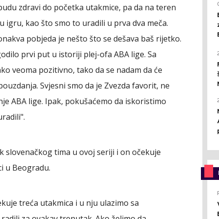
vi budu zdravi do početka utakmice, pa da na teren
igru, kao što smo to uradili u prva dva meča.
onakva pobjeda je nešto što se dešava baš rijetko.
ilo prvi put u istoriji plej-ofa ABA lige. Sa
kako veoma pozitivno, tako da se nadam da će
opouzdanja. Svjesni smo da je Zvezda favorit, ne
anje ABA lige. Ipak, pokušaćemo da iskoristimo
radili".
k slovenačkog tima u ovoj seriji i on očekuje
ci u Beogradu.
kuje treća utakmica i u nju ulazimo sa
adili za ovakav trenutak. Ako želimo da