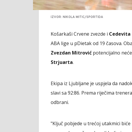
IZVOR: NIKOLA MITIC/SPORTIDA
Košarkaši Crvene zvezde i
Cedevita 
ABA lige u pDietak od 19 časova. Ob
Zvezdan Mitrović
potencijalno neć
Strjuarta
.
Ekipa iz Ljubljane je uspjela da nad
slavi sa 92:86. Prema riječima trener
odbrani.
"Ključ pobjede u trećoj utakmici biće