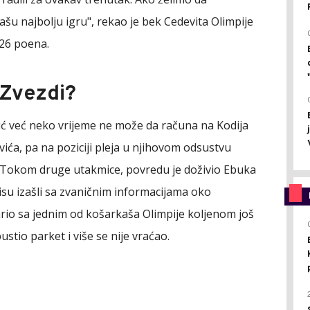
 najbolju igru", rekao je bek Cedevita Olimpije
 26 poena.
 Zvezdi?
ć već neko vrijeme ne može da računa na Kodija
ića, pa na poziciji pleja u njihovom odsustvu
r. Tokom druge utakmice, povredu je doživio Ebuka
nisu izašli sa zvaničnim informacijama oko
ario sa jednim od košarkaša Olimpije koljenom još
io parket i više se nije vraćao.