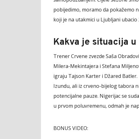
pobijedimo, moramo da pokažemo našu
koji je na utakmici u Ljubljani ubacio
Kakva je situacija u
Trener Crvene zvezde Saša Obradovi
Milera-Mekintajera i Stefana Miljenov
igraju Tajson Karter i Džared Batle
Izundu, ali iz crveno-bijelog tabora 
potencijalne pauze. Nigerijac se sud
u prvom poluvremenu, odmah je napust
BONUS VIDEO: