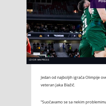
POG
IZVOR: MN PRESS
Jedan od najboljih igrača Olimpije ove
veteran Jaka Blažič.
"Suočavamo se sa nekim problemima 