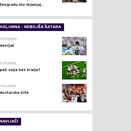
Beogradu mu mijenjaj...
KOLUMNA - NEBOJŠA ŠATARA
0
23.07.2026.
Mesi(ja)
2
15.07.2026.
Ipak valja bez kralja?
0
17.05.2026.
Mostarske kiše
NAVIJAČI