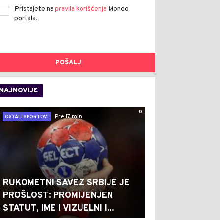
Pristajete na
pravila korišćenja
Mondo
portala.
POŠALJI
NAJNOVIJE
0
Pre 17 min
OSTALI SPORTOVI
RUKOMETNI SAVEZ SRBIJE JE
PROŠLOST: PROMIJENJEN
STATUT, IME I VIZUELNI I...