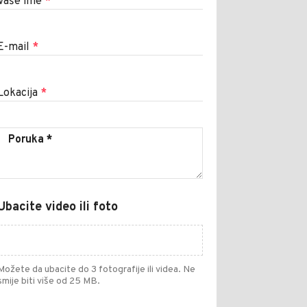
Vaše ime
*
E-mail
*
Lokacija
*
Ubacite video ili foto
Možete da ubacite do 3 fotografije ili videa. Ne
smije biti više od 25 MB.