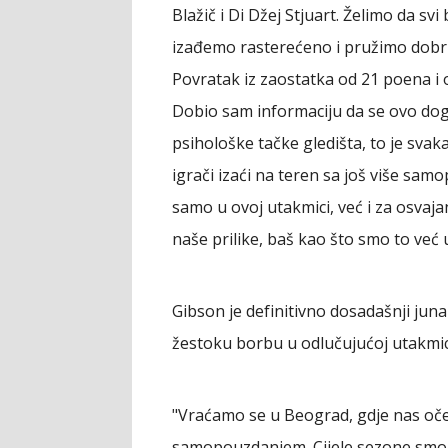
Blažič i Di Džej Stjuart. Želimo da s
izađemo rasterećeno i pružimo dobru 
Povratak iz zaostatka od 21 poena i 
Dobio sam informaciju da se ovo dogod
psihološke tačke gledišta, to je sva
igrači izaći na teren sa još više sam
samo u ovoj utakmici, već i za osvaj
naše prilike, baš kao što smo to već u
Gibson je definitivno dosadašnji juna
žestoku borbu u odlučujućoj utakmi
"Vraćamo se u Beograd, gdje nas oče
samopouzdanjem. Cijele sezone smo r