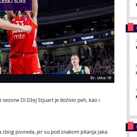
LEDAJ SLIKE
Br. slika: 18
 sezone Di Džej Stjuart je doživio peh, kao i
zbog povreda, jer su pod znakom pitanja Jaka