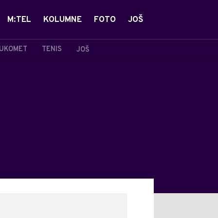
M:TEL
KOLUMNE
FOTO
JOŠ
UKOMET
TENIS
JOŠ