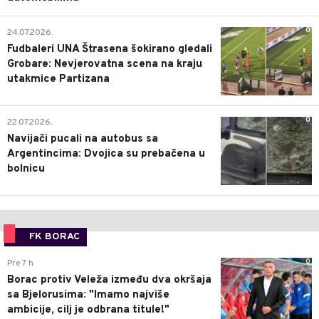
0
24.07.2026.
Fudbaleri UNA Štrasena šokirano gledali
Grobare: Nevjerovatna scena na kraju
utakmice Partizana
0
22.07.2026.
Navijači pucali na autobus sa
Argentincima: Dvojica su prebačena u
bolnicu
FK BORAC
0
Pre 7 h
Borac protiv Veleža između dva okršaja
sa Bjelorusima: "Imamo najviše
ambicije, cilj je odbrana titule!"