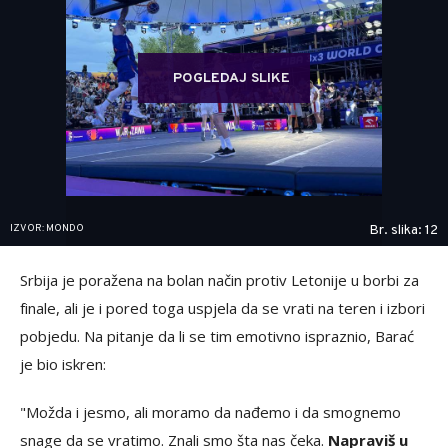
POGLEDAJ SLIKE
IZVOR: MONDO
Br. slika: 12
Srbija je poražena na bolan način protiv Letonije u borbi za
finale, ali je i pored toga uspjela da se vrati na teren i izbori
pobjedu. Na pitanje da li se tim emotivno ispraznio, Barać
je bio iskren:
"Možda i jesmo, ali moramo da nađemo i da smognemo
snage da se vratimo. Znali smo šta nas čeka.
Napraviš u