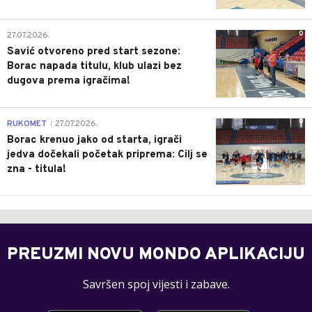
0
27.07.2026.
Savić otvoreno pred start sezone:
Borac napada titulu, klub ulazi bez
dugova prema igračima!
0
RUKOMET
27.07.2026.
|
Borac krenuo jako od starta, igrači
jedva dočekali početak priprema: Cilj se
zna - titula!
PREUZMI NOVU MONDO APLIKACIJU
Savršen spoj vijesti i zabave.