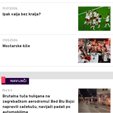
2
15.07.2026.
Ipak valja bez kralja?
0
17.05.2026.
Mostarske kiše
NAVIJAČI
0
Pre 6 h
Brutalna tuča huligana na
zagrebačkom aerodromu! Bed Blu Bojsi
napravili sačekušu, navijači padali po
automobilima