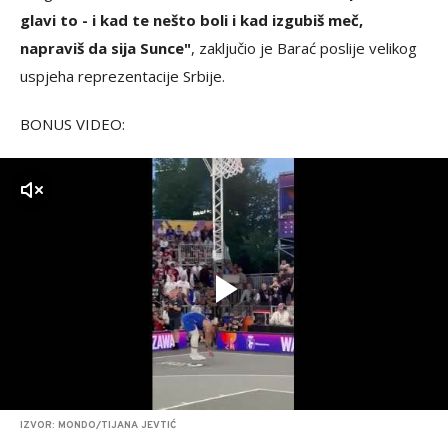
glavi to - i kad te nešto boli i kad izgubiš meč,
napraviš da sija Sunce"
, zaključio je Barać poslije velikog
uspjeha reprezentacije Srbije.
BONUS VIDEO:
zvuk
IZVOR: MONDO/TIJANA JEVTIĆ