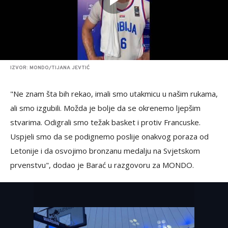
IZVOR: MONDO/TIJANA JEVTIĆ
"Ne znam šta bih rekao, imali smo utakmicu u našim rukama,
ali smo izgubili. Možda je bolje da se okrenemo ljepšim
stvarima. Odigrali smo težak basket i protiv Francuske.
Uspjeli smo da se podignemo poslije onakvog poraza od
Letonije i da osvojimo bronzanu medalju na Svjetskom
prvenstvu", dodao je Barać u razgovoru za MONDO.