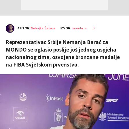
AUTOR
Nebojša Šatara
0
IZVOR
mondo.rs
Reprezentativac Srbije Nemanja Barać za
MONDO se oglasio poslije još jednog uspjeha
nacionalnog tima, osvojene bronzane medalje
na FIBA Svjetskom prvenstvu.