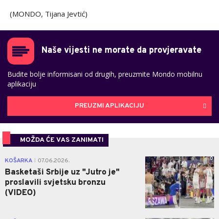
(MONDO, Tijana Jevtić)
Naše vijesti ne morate da provjeravate
Budite bolje informisani od drugih, preuzmite Mondo mobilnu
aplikaciju
PREUZMI APLIKACIJU
MOŽDA ĆE VAS ZANIMATI
0
KOŠARKA
07.06.2026.
|
Basketaši Srbije uz "Jutro je"
proslavili svjetsku bronzu
(VIDEO)