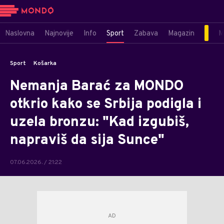
Naslovna
Najnovije
Info
Sport
Zabava
Magazin
M
Sport
Košarka
Nemanja Barać za MONDO
otkrio kako se Srbija podigla i
uzela bronzu: "Kad izgubiš,
napraviš da sija Sunce"
07.06.2026. / 21:22