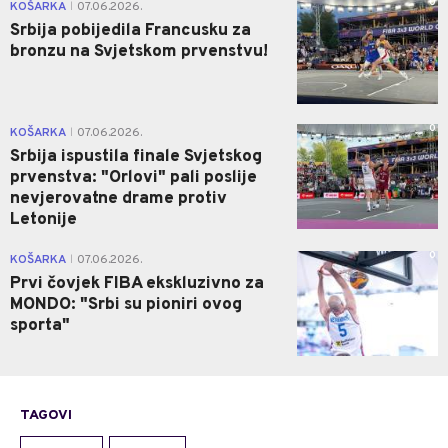
0
KOŠARKA
07.06.2026.
|
Srbija pobijedila Francusku za
bronzu na Svjetskom prvenstvu!
0
KOŠARKA
07.06.2026.
|
Srbija ispustila finale Svjetskog
prvenstva: "Orlovi" pali poslije
nevjerovatne drame protiv
Letonije
0
KOŠARKA
07.06.2026.
|
Prvi čovjek FIBA ekskluzivno za
MONDO: "Srbi su pioniri ovog
sporta"
TAGOVI