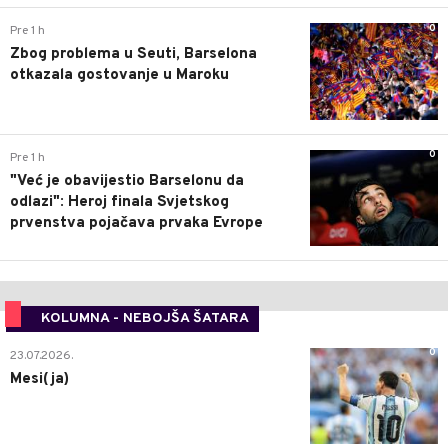
0
Pre 1 h
Zbog problema u Seuti, Barselona
otkazala gostovanje u Maroku
0
Pre 1 h
"Već je obavijestio Barselonu da
odlazi": Heroj finala Svjetskog
prvenstva pojačava prvaka Evrope
KOLUMNA - NEBOJŠA ŠATARA
0
23.07.2026.
Mesi(ja)