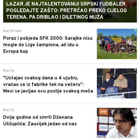
LAZAR JE NAJTALENTOVANIJI SRPSKI FUDBALER,
POGLEDAJTE ZAŠTO: PRETRČAO PREKO CIJELOG
TERENA, PA DRIBLAO I DILETINOG MUŽA
0
Pre 57 min
Poraz i pobjeda SFK 2000: Sarajke nisu
mogle do Lige šampiona, ali idu u
Evropa kup
0
Pre 1 h
"Ustajao svakog dana u 4 ujutru,
vraćao se iz fabrike tek na večeru":
Mesi se javljao ocu poslije svakog meča
0
Pre 1 h
Dvije godine od smrti Dženana
Uščuplića: Zauvijek jedan od nas