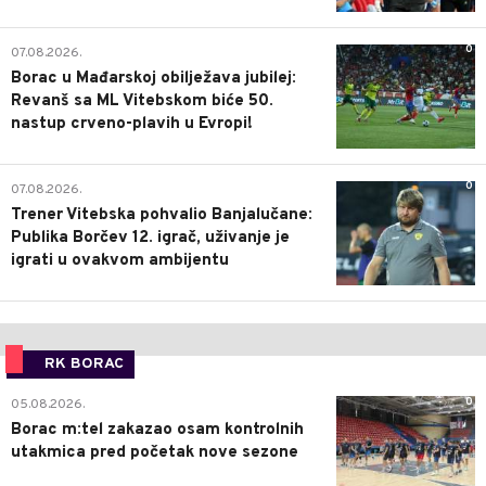
0
07.08.2026.
Borac u Mađarskoj obilježava jubilej:
Revanš sa ML Vitebskom biće 50.
nastup crveno-plavih u Evropi!
0
07.08.2026.
Trener Vitebska pohvalio Banjalučane:
Publika Borčev 12. igrač, uživanje je
igrati u ovakvom ambijentu
RK BORAC
0
05.08.2026.
Borac m:tel zakazao osam kontrolnih
utakmica pred početak nove sezone