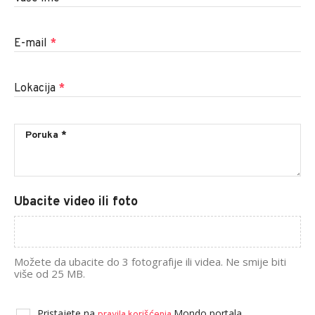
E-mail
*
Lokacija
*
Ubacite video ili foto
Možete da ubacite do 3 fotografije ili videa. Ne smije biti
više od 25 MB.
Pristajete na
Mondo portala.
pravila korišćenja