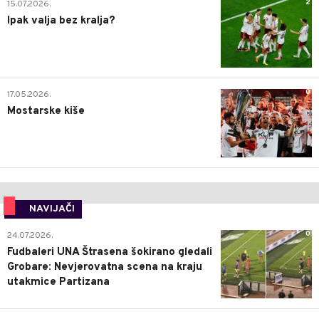
2
15.07.2026.
Ipak valja bez kralja?
0
17.05.2026.
Mostarske kiše
NAVIJAČI
0
24.07.2026.
Fudbaleri UNA Štrasena šokirano gledali
Grobare: Nevjerovatna scena na kraju
utakmice Partizana