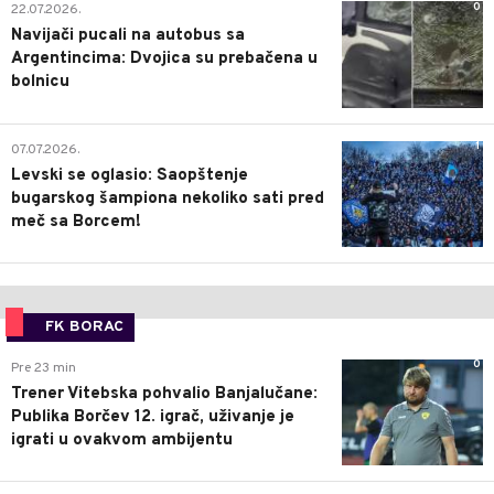
0
22.07.2026.
Navijači pucali na autobus sa
Argentincima: Dvojica su prebačena u
bolnicu
1
07.07.2026.
Levski se oglasio: Saopštenje
bugarskog šampiona nekoliko sati pred
meč sa Borcem!
FK BORAC
0
Pre 23 min
Trener Vitebska pohvalio Banjalučane:
Publika Borčev 12. igrač, uživanje je
igrati u ovakvom ambijentu