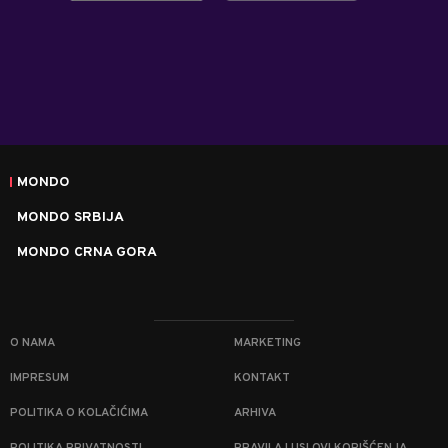
MONDO
MONDO SRBIJA
MONDO CRNA GORA
O NAMA
MARKETING
IMPRESUM
KONTAKT
POLITIKA O KOLAČIĆIMA
ARHIVA
POLITIKA PRIVATNOSTI
PRAVILA I USLOVI KORIŠĆENJA