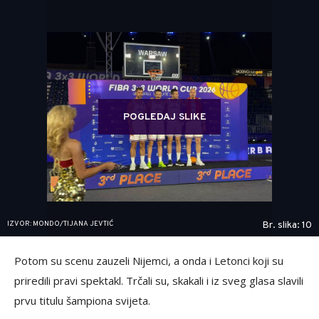
POGLEDAJ SLIKE
IZVOR: MONDO/TIJANA JEVTIĆ
Br. slika: 10
Potom su scenu zauzeli Nijemci, a onda i Letonci koji su
priredili pravi spektakl. Trčali su, skakali i iz sveg glasa slavili
prvu titulu šampiona svijeta.