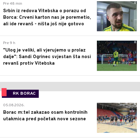
0
Pre 48 min
Srbin iz redova Vitebska o porazu od
Borca: Crveni karton nas je poremetio,
ali ide revanš - ništa još nije gotovo
0
Pre 9 h
"Ulog je veliki, ali vjerujemo u prolaz
dalje": Sandi Ogrinec svjestan šta nosi
revanš protiv Vitebska
RK BORAC
0
05.08.2026.
Borac m:tel zakazao osam kontrolnih
utakmica pred početak nove sezone