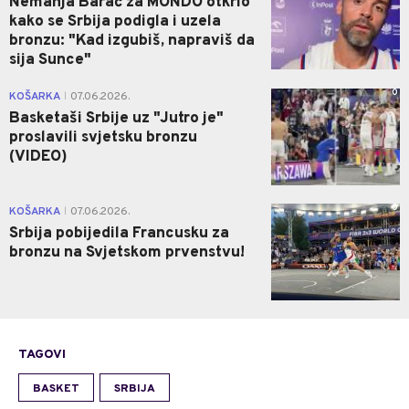
Nemanja Barać za MONDO otkrio
kako se Srbija podigla i uzela
bronzu: "Kad izgubiš, napraviš da
sija Sunce"
0
KOŠARKA
07.06.2026.
|
Basketaši Srbije uz "Jutro je"
proslavili svjetsku bronzu
(VIDEO)
0
KOŠARKA
07.06.2026.
|
Srbija pobijedila Francusku za
bronzu na Svjetskom prvenstvu!
TAGOVI
BASKET
SRBIJA