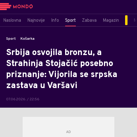
Naslovna
Najnovije
Info
Sport
Zabava
Magazin
M
Sport
Košarka
Srbija osvojila bronzu, a
Strahinja Stojačić posebno
priznanje: Vijorila se srpska
zastava u Varšavi
07.06.2026. / 22:56