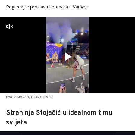
Pogledajte proslavu Letonaca u Varšavi:
zvuk
IZVOR: MONDO/TIJANA JEVTIĆ
Strahinja Stojačić u idealnom timu
svijeta