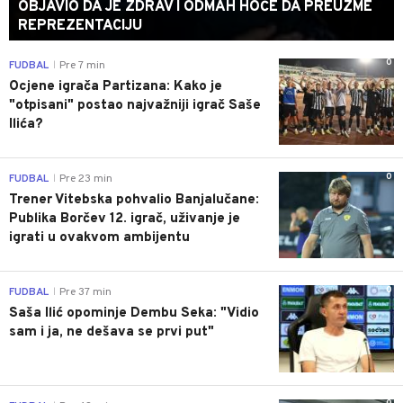
OBJAVIO DA JE ZDRAV I ODMAH HOĆE DA PREUZME
REPREZENTACIJU
0
FUDBAL
Pre 7 min
|
Ocjene igrača Partizana: Kako je
"otpisani" postao najvažniji igrač Saše
Ilića?
0
FUDBAL
Pre 23 min
|
Trener Vitebska pohvalio Banjalučane:
Publika Borčev 12. igrač, uživanje je
igrati u ovakvom ambijentu
0
FUDBAL
Pre 37 min
|
Saša Ilić opominje Dembu Seka: "Vidio
sam i ja, ne dešava se prvi put"