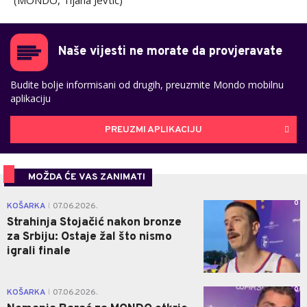
(MONDO, Tijana Jevtić)
Naše vijesti ne morate da provjeravate
Budite bolje informisani od drugih, preuzmite Mondo mobilnu
aplikaciju
PREUZMI APLIKACIJU
MOŽDA ĆE VAS ZANIMATI
0
KOŠARKA
07.06.2026.
|
Strahinja Stojačić nakon bronze
za Srbiju: Ostaje žal što nismo
igrali finale
0
KOŠARKA
07.06.2026.
|