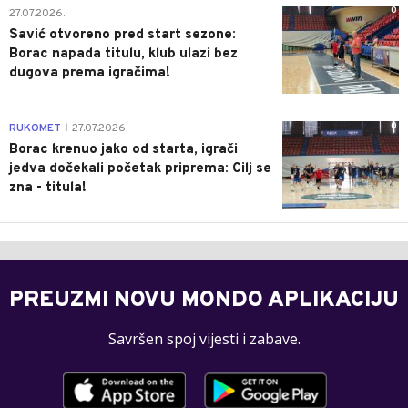
0
27.07.2026.
Savić otvoreno pred start sezone:
Borac napada titulu, klub ulazi bez
dugova prema igračima!
0
RUKOMET
27.07.2026.
|
Borac krenuo jako od starta, igrači
jedva dočekali početak priprema: Cilj se
zna - titula!
PREUZMI NOVU MONDO APLIKACIJU
Savršen spoj vijesti i zabave.