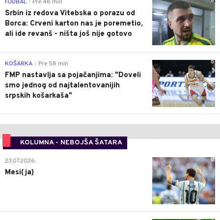
0
FUDBAL
Pre 48 min
|
Srbin iz redova Vitebska o porazu od
Borca: Crveni karton nas je poremetio,
ali ide revanš - ništa još nije gotovo
0
KOŠARKA
Pre 58 min
|
FMP nastavlja sa pojačanjima: "Doveli
smo jednog od najtalentovanijih
srpskih košarkaša"
KOLUMNA - NEBOJŠA ŠATARA
0
23.07.2026.
Mesi(ja)