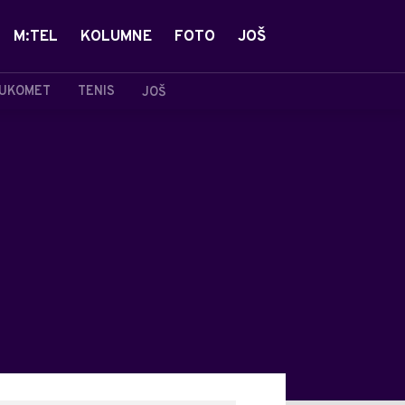
M:TEL
KOLUMNE
FOTO
JOŠ
UKOMET
TENIS
JOŠ