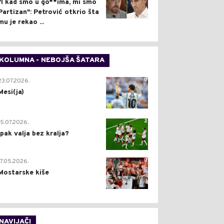
"I kad smo u go**ima, mi smo
Partizan": Petrović otkrio šta
mu je rekao ...
KOLUMNA - NEBOJŠA ŠATARA
0
23.07.2026.
Mesi(ja)
2
15.07.2026.
Ipak valja bez kralja?
0
17.05.2026.
Mostarske kiše
NAVIJAČI