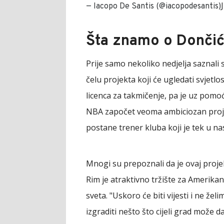
— Iacopo De Santis (@iacopodesantis)
Šta znamo o Dončić
Prije samo nekoliko nedjelja saznali
čelu projekta koji će ugledati svjet
licenca za takmičenje, pa je uz pomoć
NBA započet veoma ambiciozan projek
postane trener kluba koji je tek u na
Mnogi su prepoznali da je ovaj pro
Rim je atraktivno tržište za Amerika
sveta. "Uskoro će biti vijesti i ne ž
izgraditi nešto što cijeli grad može 