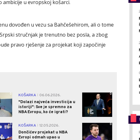
o ambicije u evropskoj košarci.
nu dovođen u vezu sa Bahčešehirom, ali o tome
. Srpski stručnjak je trenutno bez posla, a zbog
 bude pravo rješenje za projekat koji započinje
0
0
KOŠARKA
06.06.2026.
|
"Dolazi najveća investicija u
istoriji": Sve je spremno za
NBA Evropu, ko će igrati?
0
0
KOŠARKA
12.05.2026.
|
Dončićev projekat u NBA
Evropi odmah upao u