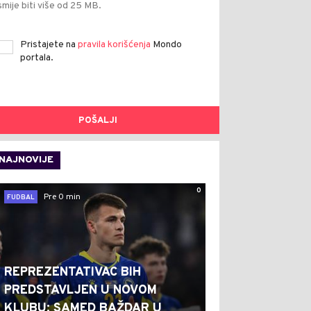
smije biti više od 25 MB.
Pristajete na
pravila korišćenja
Mondo
portala.
POŠALJI
NAJNOVIJE
0
Pre 0 min
FUDBAL
REPREZENTATIVAC BIH
PREDSTAVLJEN U NOVOM
KLUBU: SAMED BAŽDAR U