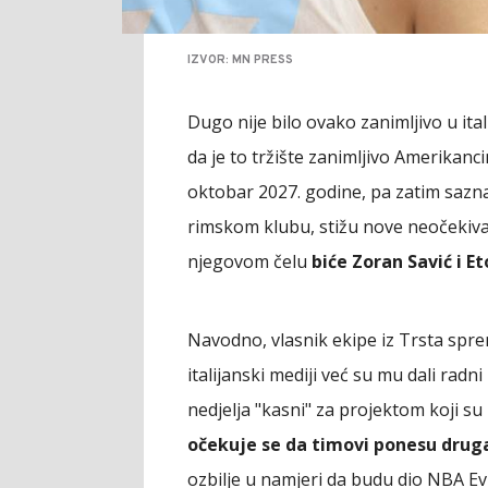
IZVOR: MN PRESS
Dugo nije bilo ovako zanimljivo u ita
da je to tržište zanimljivo Amerikanc
oktobar 2027. godine, pa zatim saznal
rimskom klubu, stižu nove neočekivane
njegovom čelu
biće Zoran Savić i E
Navodno, vlasnik ekipe iz Trsta spre
italijanski mediji već su mu dali radn
nedjelja "kasni" za projektom koji su
očekuje se da timovi ponesu drug
ozbilje u namjeri da budu dio NBA Ev