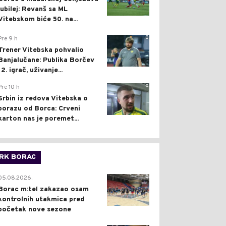
jubilej: Revanš sa ML
Vitebskom biće 50. na...
0
Pre 9 h
Trener Vitebska pohvalio
Banjalučane: Publika Borčev
12. igrač, uživanje...
0
Pre 10 h
Srbin iz redova Vitebska o
porazu od Borca: Crveni
karton nas je poremet...
RK BORAC
0
05.08.2026.
Borac m:tel zakazao osam
kontrolnih utakmica pred
početak nove sezone