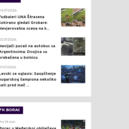
0
24.07.2026.
Fudbaleri UNA Štrasena
šokirano gledali Grobare:
Nevjerovatna scena na k...
0
22.07.2026.
Navijači pucali na autobus sa
Argentincima: Dvojica su
prebačena u bolnicu
1
07.07.2026.
Levski se oglasio: Saopštenje
bugarskog šampiona nekoliko
sati pred meč ...
FK BORAC
0
Pre 19 min
Borac u Mađarskoj obilježava