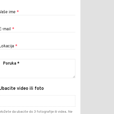
Vaše ime
*
E-mail
*
Lokacija
*
Ubacite video ili foto
Možete da ubacite do 3 fotografije ili videa. Ne