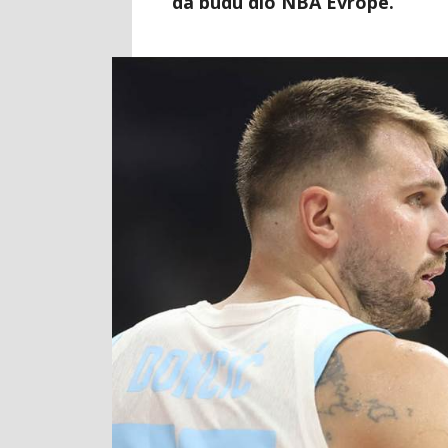
da budu dio NBA Evrope.