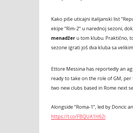
Kako piše uticajni italijanski list "
ekipe "Rim-2" u narednoj sezoni, dok
menadžer
u tom klubu. Praktično, t
sezone igrati još dva kluba sa veliki
Ettore Messina has reportedly an ag
ready to take on the role of GM, per 
two new clubs based in Rome next s
Alongside “Roma-1”, led by Doncic a
https://t.co/FBQUA1H62i