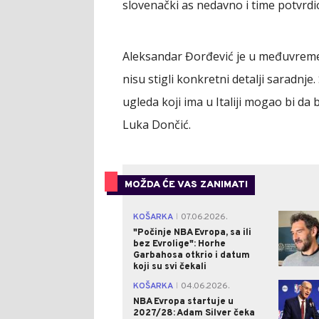
slovenački as nedavno i time potvrdi
Aleksandar Đorđević je u međuvreme
nisu stigli konkretni detalji saradnje
ugleda koji ima u Italiji mogao bi da
Luka Dončić.
MOŽDA ĆE VAS ZANIMATI
KOŠARKA
07.06.2026.
|
"Počinje NBA Evropa, sa ili
bez Evrolige": Horhe
Garbahosa otkrio i datum
koji su svi čekali
KOŠARKA
04.06.2026.
|
NBA Evropa startuje u
2027/28: Adam Silver čeka