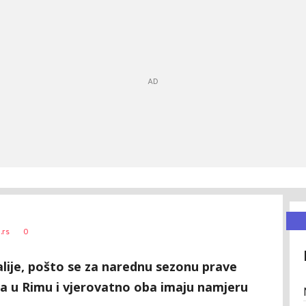
0
.rs
talije, pošto se za narednu sezonu prave
a u Rimu i vjerovatno oba imaju namjeru