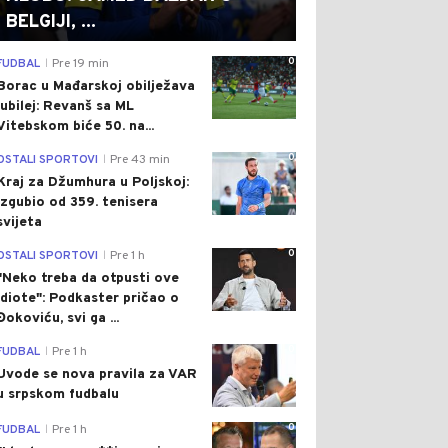
BELGIJI, ...
0
FUDBAL
Pre 19 min
|
Borac u Mađarskoj obilježava
jubilej: Revanš sa ML
Vitebskom biće 50. na...
0
OSTALI SPORTOVI
Pre 43 min
|
Kraj za Džumhura u Poljskoj:
Izgubio od 359. tenisera
svijeta
0
OSTALI SPORTOVI
Pre 1 h
|
"Neko treba da otpusti ove
idiote": Podkaster pričao o
Đokoviću, svi ga ...
0
FUDBAL
Pre 1 h
|
Uvode se nova pravila za VAR
u srpskom fudbalu
0
FUDBAL
Pre 1 h
|