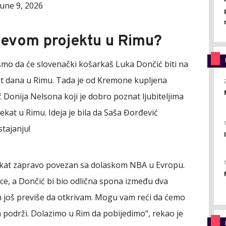
June 9, 2026
evom projektu u Rimu?
 smo da će slovenački košarkaš Luka Dončić biti na
lost dana u Rimu. Tada je od Kremone kupljena
 Donija Nelsona koji je dobro poznat ljubiteljima
at u Rimu. Ideja je bila da Saša Đorđević
stajanju!
jekat zapravo povezan sa dolaskom NBA u Evropu.
nce, a Dončić bi bio odlična spona između dva
elim još previše da otkrivam. Mogu vam reći da ćemo
da podrži. Dolazimo u Rim da pobijedimo", rekao je