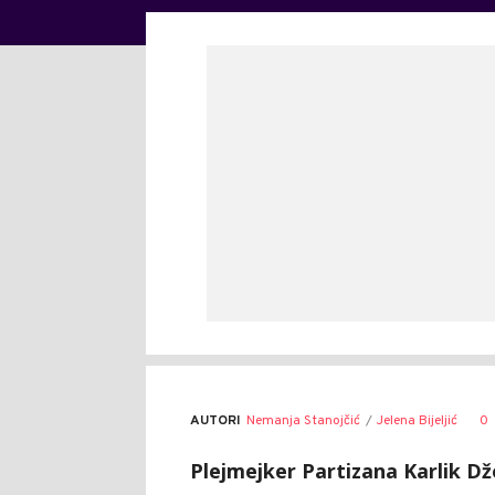
AUTORI
Nemanja Stanojčić
Jelena Bijeljić
0
Plejmejker Partizana Karlik Džo