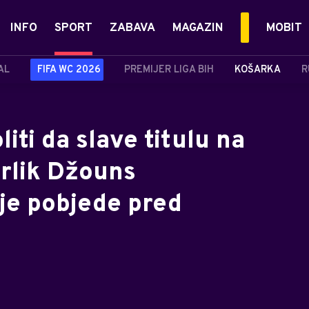
INFO
SPORT
ZABAVA
MAGAZIN
MOBIT
AL
FIFA WC 2026
PREMIJER LIGA BIH
KOŠARKA
R
ti da slave titulu na
rlik Džouns
je pobjede pred