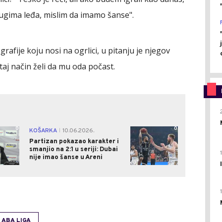
rugima leđa, mislim da imamo šanse".
rafije koju nosi na ogrlici, u pitanju je njegov
taj način želi da mu oda počast.
0
0
KOŠARKA
10.06.2026.
|
Partizan pokazao karakter i
smanjio na 2:1 u seriji: Dubai
nije imao šanse u Areni
ABA LIGA