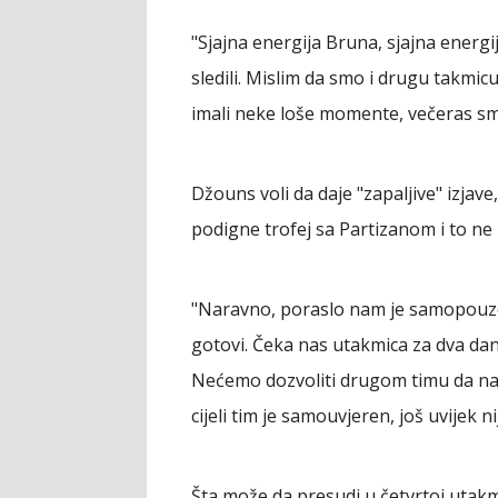
"Sjajna energija Bruna, sjajna ener
sledili. Mislim da smo i drugu takmi
imali neke loše momente, večeras smo
Džouns voli da daje "zapaljive" izjave,
podigne trofej sa Partizanom i to ne k
"Naravno, poraslo nam je samopouzda
gotovi. Čeka nas utakmica za dva dan
Nećemo dozvoliti drugom timu da na 
cijeli tim je samouvjeren, još uvijek n
Šta može da presudi u četvrtoj utakmi