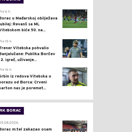
0
Pre 6 h
Borac u Mađarskoj obilježava
jubilej: Revanš sa ML
Vitebskom biće 50. na...
0
Pre 15 h
Trener Vitebska pohvalio
Banjalučane: Publika Borčev
12. igrač, uživanje...
0
Pre 16 h
Srbin iz redova Vitebska o
porazu od Borca: Crveni
karton nas je poremet...
RK BORAC
0
05.08.2026.
Borac m:tel zakazao osam