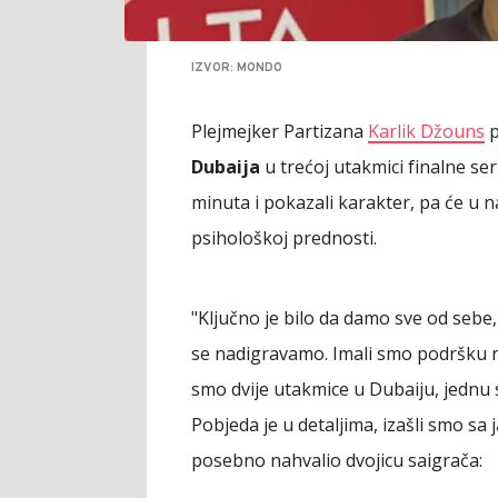
IZVOR: MONDO
Plejmejker Partizana
Karlik Džouns
p
Dubaija
u trećoj utakmici finalne seri
minuta i pokazali karakter, pa će u 
psihološkoj prednosti.
"Ključno je bilo da damo sve od sebe,
se nadigravamo. Imali smo podršku n
smo dvije utakmice u Dubaiju, jednu
Pobjeda je u detaljima, izašli smo s
posebno nahvalio dvojicu saigrača: