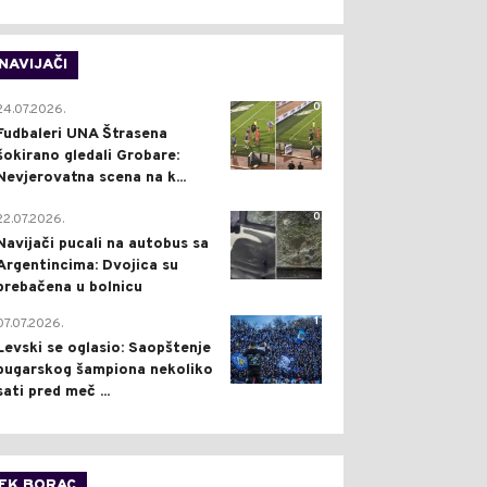
NAVIJAČI
0
24.07.2026.
Fudbaleri UNA Štrasena
šokirano gledali Grobare:
Nevjerovatna scena na k...
0
22.07.2026.
Navijači pucali na autobus sa
Argentincima: Dvojica su
prebačena u bolnicu
1
07.07.2026.
Levski se oglasio: Saopštenje
bugarskog šampiona nekoliko
sati pred meč ...
FK BORAC