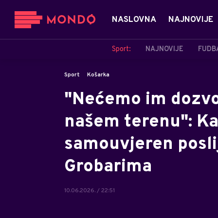
NASLOVNA
NAJNOVIJE
Sport:
NAJNOVIJE
FUDB
Sport
Košarka
"Nećemo im dozvoli
našem terenu": Ka
samouvjeren posli
Grobarima
10.06.2026. / 22:51