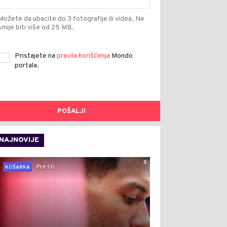
Možete da ubacite do 3 fotografije ili videa. Ne
smije biti više od 25 MB.
Pristajete na
pravila korišćenja
Mondo
portala.
POŠALJI
NAJNOVIJE
0
Pre 1 h
KOŠARKA