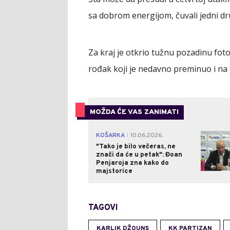
sa dobrom energijom, čuvali jedni d
Za kraj je otkrio tužnu pozadinu fotog
rođak koji je nedavno preminuo i na 
MOŽDA ĆE VAS ZANIMATI
KOŠARKA
10.06.2026.
|
"Tako je bilo večeras, ne
znači da će u petak": Đoan
Penjaroja zna kako do
majstorice
TAGOVI
KARLIK DŽOUNS
KK PARTIZAN