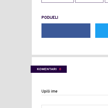
PODIJELI
KOMENTARI
0
Upiši ime