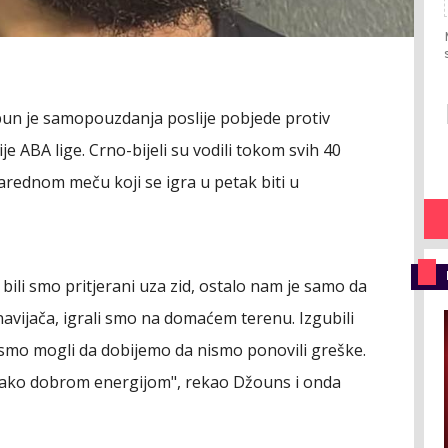
un je samopouzdanja poslije pobjede protiv
je ABA lige. Crno-bijeli su vodili tokom svih 40
narednom meču koji se igra u petak biti u
 bili smo pritjerani uza zid, ostalo nam je samo da
avijača, igrali smo na domaćem terenu. Izgubili
 smo mogli da dobijemo da nismo ponovili greške.
a jako dobrom energijom", rekao Džouns i onda