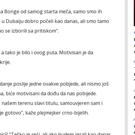
gija Bonge od samog starta meča, samo smo ih
cu u Dubaiju dobro počeli kao danas, ali smo tamo
 se izborili sa pritiskom".
 a tako je bilo i ovog puta. Motivisan je da
rije.
nje poslije jedne ovakve pobjede, ali nismo još
a, biće motivisani da dođu da nas pobijede.
našem terenu slavi titulu, samouvjeren sam i
ije gotovo", kaže plejmejker crno-bijelih.
ci? "Teško je reći, ali ako budem igrali kao danas,