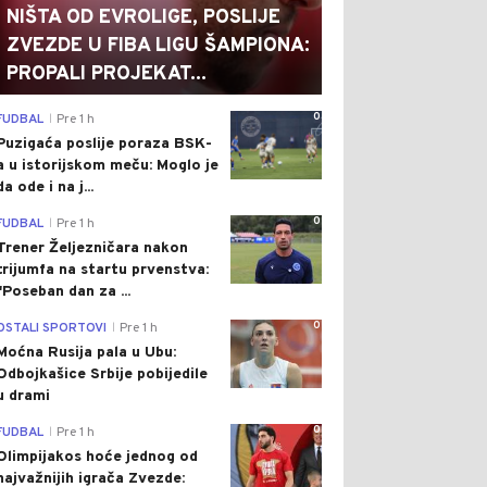
NIŠTA OD EVROLIGE, POSLIJE
ZVEZDE U FIBA LIGU ŠAMPIONA:
PROPALI PROJEKAT...
0
FUDBAL
Pre 1 h
|
Puzigaća poslije poraza BSK-
a u istorijskom meču: Moglo je
da ode i na j...
0
FUDBAL
Pre 1 h
|
Trener Željezničara nakon
trijumfa na startu prvenstva:
"Poseban dan za ...
0
OSTALI SPORTOVI
Pre 1 h
|
Moćna Rusija pala u Ubu:
Odbojkašice Srbije pobijedile
u drami
0
FUDBAL
Pre 1 h
|
Olimpijakos hoće jednog od
najvažnijih igrača Zvezde: