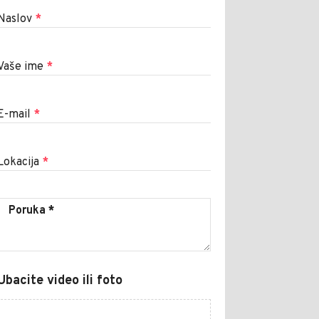
Naslov
*
Vaše ime
*
E-mail
*
Lokacija
*
Ubacite video ili foto