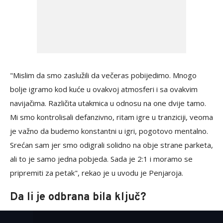
"Mislim da smo zaslužili da večeras pobijedimo. Mnogo
bolje igramo kod kuće u ovakvoj atmosferi i sa ovakvim
navijačima. Različita utakmica u odnosu na one dvije tamo.
Mi smo kontrolisali defanzivno, ritam igre u tranziciji, veoma
je važno da budemo konstantni u igri, pogotovo mentalno.
Srećan sam jer smo odigrali solidno na obje strane parketa,
ali to je samo jedna pobjeda. Sada je 2:1 i moramo se
pripremiti za petak", rekao je u uvodu je Penjaroja.
Da li je odbrana bila ključ?