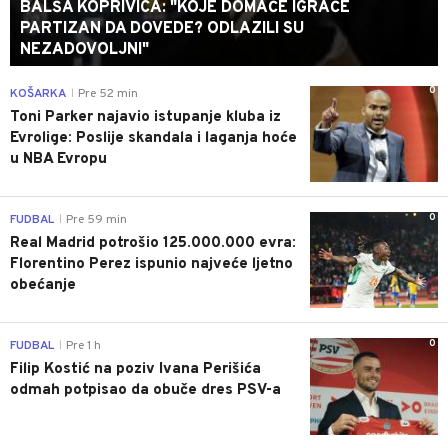
BALŠA KOPRIVICA: "KOJE DOMAĆE IGRAČE
PARTIZAN DA DOVEDE? ODLAZILI SU
NEZADOVOLJNI"
0
KOŠARKA
Pre 52 min
|
Toni Parker najavio istupanje kluba iz
Evrolige: Poslije skandala i laganja hoće
u NBA Evropu
0
FUDBAL
Pre 59 min
|
Real Madrid potrošio 125.000.000 evra:
Florentino Perez ispunio najveće ljetno
obećanje
0
FUDBAL
Pre 1 h
|
Filip Kostić na poziv Ivana Perišića
odmah potpisao da obuče dres PSV-a