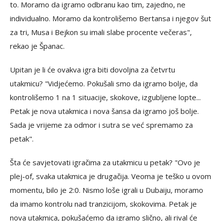
to. Moramo da igramo odbranu kao tim, zajedno, ne
individualno. Moramo da kontrolišemo Bertansa i njegov šut
za tri, Musa i Bejkon su imali slabe procente večeras",
rekao je Španac.
Upitan je li će ovakva igra biti dovoljna za četvrtu
utakmicu? "Vidjećemo. Pokušali smo da igramo bolje, da
kontrolišemo 1 na 1 situacije, skokove, izgubljene lopte...
Petak je nova utakmica i nova šansa da igramo još bolje.
Sada je vrijeme za odmor i sutra se već spremamo za
petak".
Šta će savjetovati igračima za utakmicu u petak? "Ovo je
plej-of, svaka utakmica je drugačija. Veoma je teško u ovom
momentu, bilo je 2:0. Nismo loše igrali u Dubaiju, moramo
da imamo kontrolu nad tranzicijom, skokovima. Petak je
nova utakmica, pokušaćemo da igramo slično, ali rival će