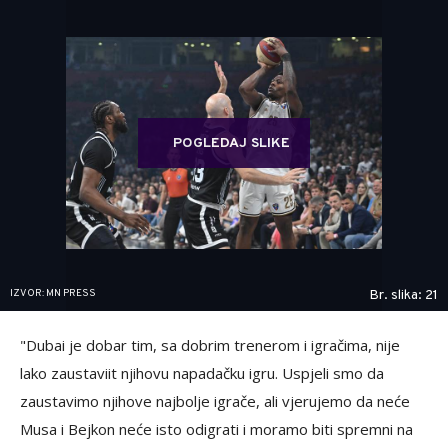
POGLEDAJ SLIKE
IZVOR: MN PRESS
Br. slika: 21
"Dubai je dobar tim, sa dobrim trenerom i igračima, nije
lako zaustaviit njihovu napadačku igru. Uspjeli smo da
zaustavimo njihove najbolje igrače, ali vjerujemo da neće
Musa i Bejkon neće isto odigrati i moramo biti spremni na