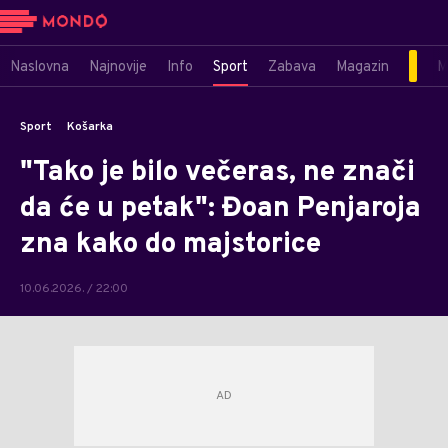
Naslovna
Najnovije
Info
Sport
Zabava
Magazin
M
Sport
Košarka
"Tako je bilo večeras, ne znači
da će u petak": Đoan Penjaroja
zna kako do majstorice
10.06.2026. / 22:00