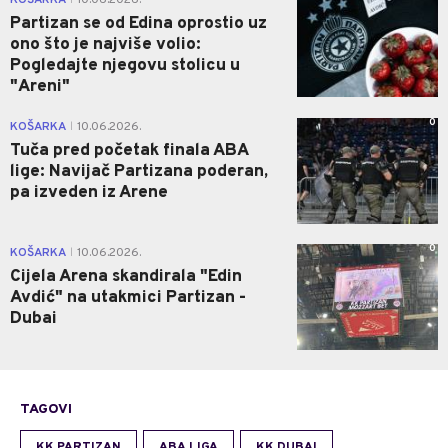
Partizan se od Edina oprostio uz
ono što je najviše volio:
Pogledajte njegovu stolicu u
"Areni"
0
KOŠARKA
10.06.2026.
|
Tuča pred početak finala ABA
lige: Navijač Partizana poderan,
pa izveden iz Arene
0
KOŠARKA
10.06.2026.
|
Cijela Arena skandirala "Edin
Avdić" na utakmici Partizan -
Dubai
TAGOVI
KK PARTIZAN
ABA LIGA
KK DUBAI