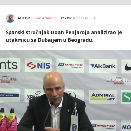
AUTOR
Goran Arbutina
0
IZVOR
mondo.rs
Španski stručnjak Đoan Penjaroja analizirao je
utakmicu sa Dubaijem u Beogradu.