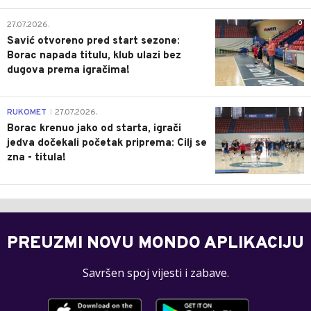
0
27.07.2026.
Savić otvoreno pred start sezone:
Borac napada titulu, klub ulazi bez
dugova prema igračima!
0
RUKOMET
27.07.2026.
|
Borac krenuo jako od starta, igrači
jedva dočekali početak priprema: Cilj se
zna - titula!
PREUZMI NOVU MONDO APLIKACIJU
Savršen spoj vijesti i zabave.