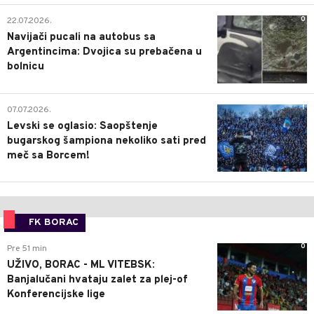
0
22.07.2026.
Navijači pucali na autobus sa
Argentincima: Dvojica su prebačena u
bolnicu
1
07.07.2026.
Levski se oglasio: Saopštenje
bugarskog šampiona nekoliko sati pred
meč sa Borcem!
FK BORAC
0
Pre 51 min
UŽIVO, BORAC - ML VITEBSK:
Banjalučani hvataju zalet za plej-of
Konferencijske lige