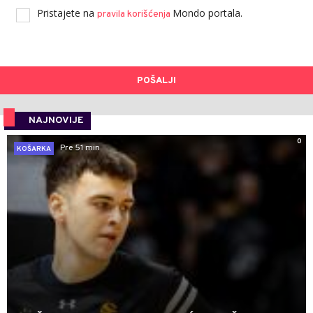
Pristajete na
Mondo portala.
pravila korišćenja
POŠALJI
NAJNOVIJE
0
Pre 51 min
KOŠARKA