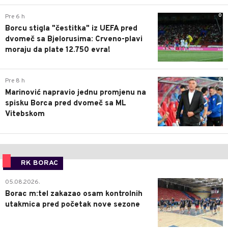
0
Pre 6 h
Borcu stigla "čestitka" iz UEFA pred
dvomeč sa Bjelorusima: Crveno-plavi
moraju da plate 12.750 evra!
0
Pre 8 h
Marinović napravio jednu promjenu na
spisku Borca pred dvomeč sa ML
Vitebskom
RK BORAC
0
05.08.2026.
Borac m:tel zakazao osam kontrolnih
utakmica pred početak nove sezone