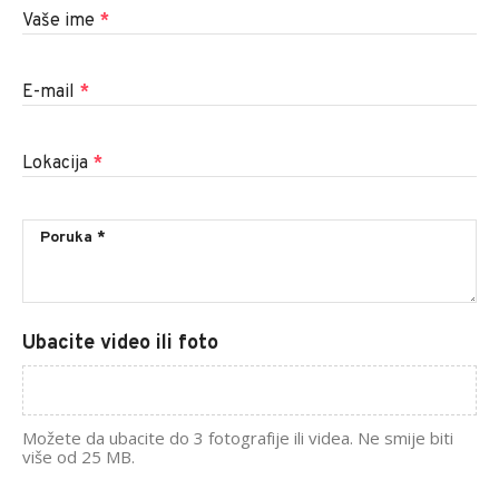
Vaše ime
*
E-mail
*
Lokacija
*
Ubacite video ili foto
Možete da ubacite do 3 fotografije ili videa. Ne smije biti
više od 25 MB.