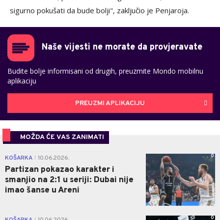
sigurno pokušati da bude bolji", zaključio je Penjaroja.
Naše vijesti ne morate da provjeravate
Budite bolje informisani od drugih, preuzmite Mondo mobilnu
aplikaciju
PREUZMI APLIKACIJU
MOŽDA ĆE VAS ZANIMATI
0
KOŠARKA
10.06.2026.
|
Partizan pokazao karakter i
smanjio na 2:1 u seriji: Dubai nije
imao šanse u Areni
0
KOŠARKA
10.06.2026.
|