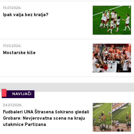
2
15.07.2026.
Ipak valja bez kralja?
0
17.05.2026.
Mostarske kiše
NAVIJAČI
0
24.07.2026.
Fudbaleri UNA Štrasena šokirano gledali
Grobare: Nevjerovatna scena na kraju
utakmice Partizana