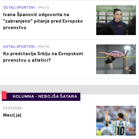
0
OSTALI SPORTOVI
Pre 1 h
|
Ivana Španović odgovorila na
"zabranjeno" pitanje pred Evropsko
prvenstvo
0
OSTALI SPORTOVI
Pre 1 h
|
Ko predstavlja Srbiju na Evropskom
prvenstvu u atletici?
KOLUMNA - NEBOJŠA ŠATARA
0
23.07.2026.
Mesi(ja)