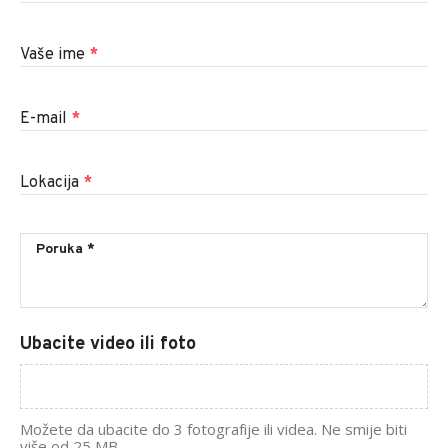
Vaše ime
*
E-mail
*
Lokacija
*
Ubacite video ili foto
Možete da ubacite do 3 fotografije ili videa. Ne smije biti
više od 25 MB.