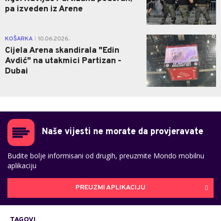
pa izveden iz Arene
0
KOŠARKA
10.06.2026.
|
Cijela Arena skandirala "Edin
Avdić" na utakmici Partizan -
Dubai
Naše vijesti ne morate da provjeravate
Budite bolje informisani od drugih, preuzmite Mondo mobilnu
aplikaciju
PREUZMI APLIKACIJU
TAGOVI