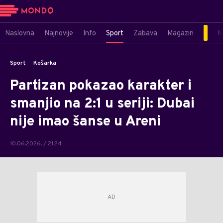
Naslovna
Najnovije
Info
Sport
Zabava
Magazin
M
Sport
Košarka
Partizan pokazao karakter i
smanjio na 2:1 u seriji: Dubai
nije imao šanse u Areni
10.06.2026. / 21:24