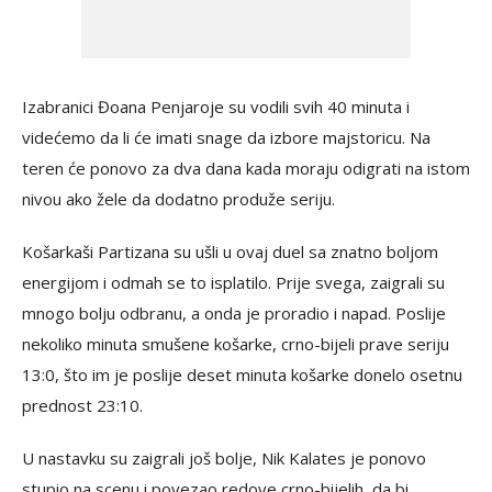
Izabranici Đoana Penjaroje su vodili svih 40 minuta i
videćemo da li će imati snage da izbore majstoricu. Na
teren će ponovo za dva dana kada moraju odigrati na istom
nivou ako žele da dodatno produže seriju.
Košarkaši Partizana su ušli u ovaj duel sa znatno boljom
energijom i odmah se to isplatilo. Prije svega, zaigrali su
mnogo bolju odbranu, a onda je proradio i napad. Poslije
nekoliko minuta smušene košarke, crno-bijeli prave seriju
13:0, što im je poslije deset minuta košarke donelo osetnu
prednost 23:10.
U nastavku su zaigrali još bolje, Nik Kalates je ponovo
stupio na scenu i povezao redove crno-bijelih, da bi