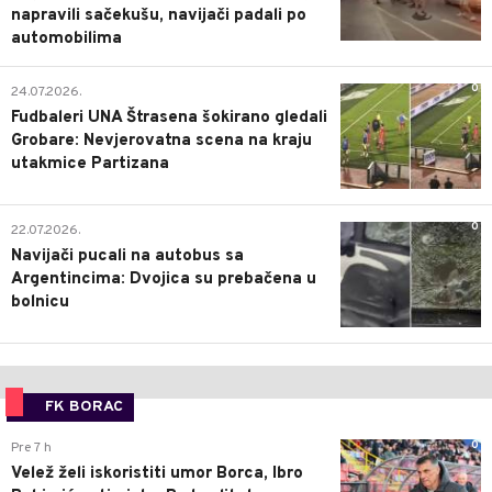
napravili sačekušu, navijači padali po
automobilima
0
24.07.2026.
Fudbaleri UNA Štrasena šokirano gledali
Grobare: Nevjerovatna scena na kraju
utakmice Partizana
0
22.07.2026.
Navijači pucali na autobus sa
Argentincima: Dvojica su prebačena u
bolnicu
FK BORAC
0
Pre 7 h
Velež želi iskoristiti umor Borca, Ibro