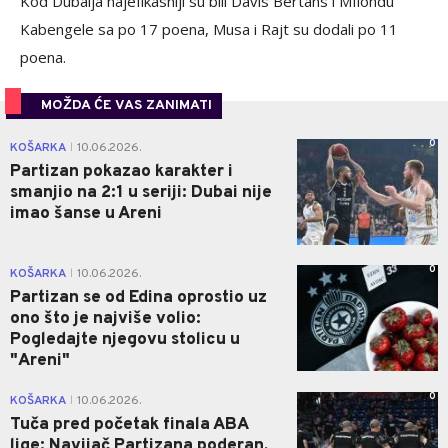
Kod Dubaija najefikasniji su bili Davis Bertans i Mfiondu
Kabengele sa po 17 poena, Musa i Rajt su dodali po 11
poena.
MOŽDA ĆE VAS ZANIMATI
0
KOŠARKA
10.06.2026.
|
Partizan pokazao karakter i
smanjio na 2:1 u seriji: Dubai nije
imao šanse u Areni
0
KOŠARKA
10.06.2026.
|
Partizan se od Edina oprostio uz
ono što je najviše volio:
Pogledajte njegovu stolicu u
"Areni"
0
KOŠARKA
10.06.2026.
|
Tuča pred početak finala ABA
lige: Navijač Partizana poderan,