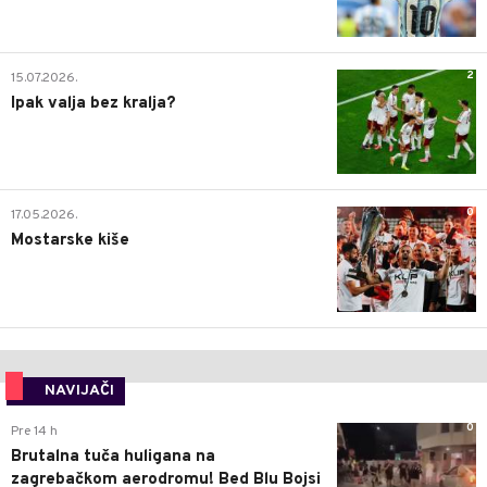
2
15.07.2026.
Ipak valja bez kralja?
0
17.05.2026.
Mostarske kiše
NAVIJAČI
0
Pre 14 h
Brutalna tuča huligana na
zagrebačkom aerodromu! Bed Blu Bojsi