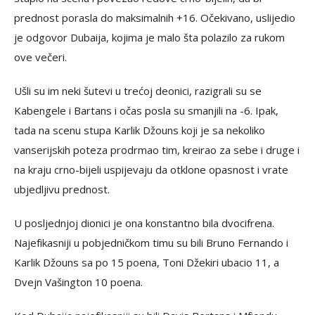
prednost porasla do maksimalnih +16. Očekivano, uslijedio
je odgovor Dubaija, kojima je malo šta polazilo za rukom
ove večeri.
Ušli su im neki šutevi u trećoj deonici, razigrali su se
Kabengele i Bartans i očas posla su smanjili na -6. Ipak,
tada na scenu stupa Karlik Džouns koji je sa nekoliko
vanserijskih poteza prodrmao tim, kreirao za sebe i druge i
na kraju crno-bijeli uspijevaju da otklone opasnost i vrate
ubjedljivu prednost.
U posljednjoj dionici je ona konstantno bila dvocifrena.
Najefikasniji u pobjedničkom timu su bili Bruno Fernando i
Karlik Džouns sa po 15 poena, Toni Džekiri ubacio 11, a
Dvejn Vašington 10 poena.