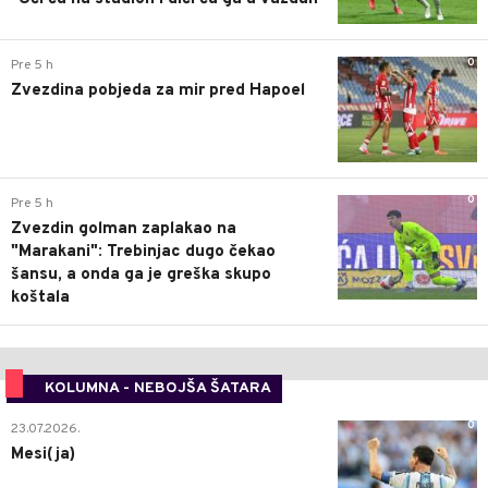
0
Pre 5 h
Zvezdina pobjeda za mir pred Hapoel
0
Pre 5 h
Zvezdin golman zaplakao na
"Marakani": Trebinjac dugo čekao
šansu, a onda ga je greška skupo
koštala
KOLUMNA - NEBOJŠA ŠATARA
0
23.07.2026.
Mesi(ja)