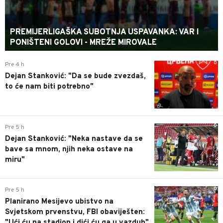
PREMIJERLIGAŠKA SUBOTNJA USPAVANKA: VAR I
PONIŠTENI GOLOVI - MREŽE MIROVALE
0
Pre 4 h
Dejan Stanković: "Da se bude zvezdaš,
to će nam biti potrebno"
0
Pre 5 h
Dejan Stanković: "Neka nastave da se
bave sa mnom, njih neka ostave na
miru"
0
Pre 5 h
Planirano Mesijevo ubistvo na
Svjetskom prvenstvu, FBI obaviješten:
"Ući ću na stadion i dići ću ga u vazduh"