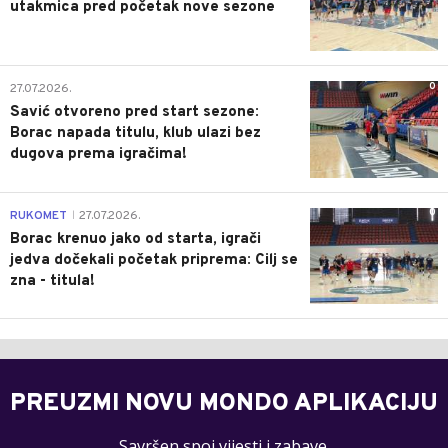
utakmica pred početak nove sezone
0
27.07.2026.
Savić otvoreno pred start sezone:
Borac napada titulu, klub ulazi bez
dugova prema igračima!
0
RUKOMET
27.07.2026.
|
Borac krenuo jako od starta, igrači
jedva dočekali početak priprema: Cilj se
zna - titula!
PREUZMI NOVU MONDO APLIKACIJU
Savršen spoj vijesti i zabave.