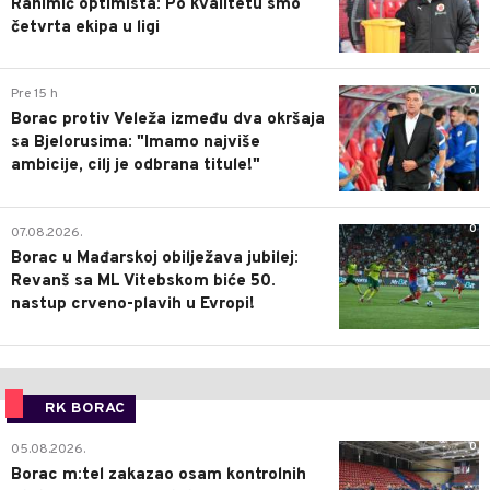
Rahimić optimista: Po kvalitetu smo
četvrta ekipa u ligi
0
Pre 15 h
Borac protiv Veleža između dva okršaja
sa Bjelorusima: "Imamo najviše
ambicije, cilj je odbrana titule!"
0
07.08.2026.
Borac u Mađarskoj obilježava jubilej:
Revanš sa ML Vitebskom biće 50.
nastup crveno-plavih u Evropi!
RK BORAC
0
05.08.2026.
Borac m:tel zakazao osam kontrolnih