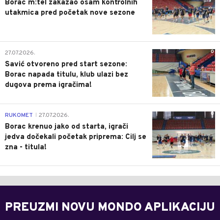
Borac m:tel zakazao osam kontrolnih
utakmica pred početak nove sezone
0
27.07.2026.
Savić otvoreno pred start sezone:
Borac napada titulu, klub ulazi bez
dugova prema igračima!
0
RUKOMET
27.07.2026.
|
Borac krenuo jako od starta, igrači
jedva dočekali početak priprema: Cilj se
zna - titula!
PREUZMI NOVU MONDO APLIKACIJU