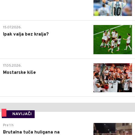
2
15.07.2026.
Ipak valja bez kralja?
0
17.05.2026.
Mostarske kiše
NAVIJAČI
0
Pre 1 h
Brutalna tuča huligana na