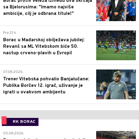
Borac protiv Veleža između dva okršaja
sa Bjelorusima: "Imamo najviše
ambicije, cilj je odbrana titule!"
0
Pre 21 h
Borac u Mađarskoj obilježava jubilej:
Revanš sa ML Vitebskom biće 50.
nastup crveno-plavih u Evropi!
0
07.08.2026.
Trener Vitebska pohvalio Banjalučane:
Publika Borčev 12. igrač, uživanje je
igrati u ovakvom ambijentu
RK BORAC
0
05.08.2026.