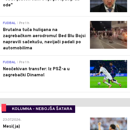
ode"
0
FUDBAL
Pre 1 h
|
Brutalna tuča huligana na
zagrebačkom aerodromu! Bed Blu Bojsi
napravili sačekušu, navijači padali po
automobilima
0
FUDBAL
Pre 1 h
|
Neočekivan transfer: Iz PSŽ-a u
zagrebački Dinamo!
KOLUMNA - NEBOJŠA ŠATARA
0
23.07.2026.
Mesi(ja)