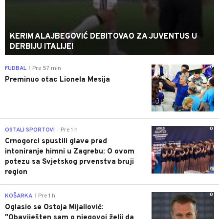
KERIM ALAJBEGOVIĆ DEBITOVAO ZA JUVENTUS U
DERBIJU ITALIJE!
0
FUDBAL
Pre 57 min
|
Preminuo otac Lionela Mesija
0
OSTALI SPORTOVI
Pre 1 h
|
Crnogorci spustili glave pred
intoniranje himni u Zagrebu: O ovom
potezu sa Svjetskog prvenstva bruji
region
0
KOŠARKA
Pre 1 h
|
Oglasio se Ostoja Mijailović:
"Obaviješten sam o njegovoj želji da