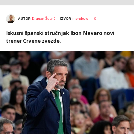
AUTOR
Dragan Šutvić
0
IZVOR
mondo.rs
Iskusni španski stručnjak Ibon Navaro novi
trener Crvene zvezde.