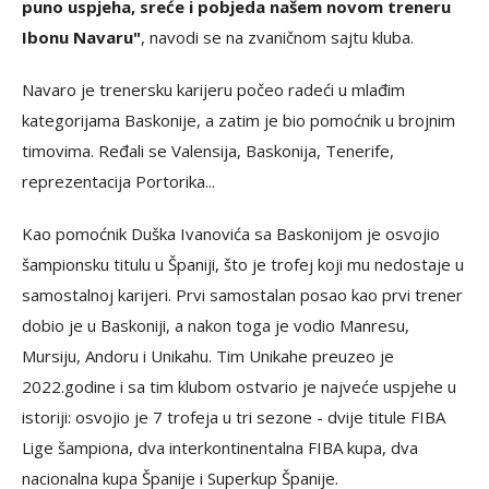
puno uspjeha, sreće i pobjeda našem novom treneru
Ibonu Navaru"
, navodi se na zvaničnom sajtu kluba.
Navaro je trenersku karijeru počeo radeći u mlađim
kategorijama Baskonije, a zatim je bio pomoćnik u brojnim
timovima. Ređali se Valensija, Baskonija, Tenerife,
reprezentacija Portorika...
Kao pomoćnik Duška Ivanovića sa Baskonijom je osvojio
šampionsku titulu u Španiji, što je trofej koji mu nedostaje u
samostalnoj karijeri. Prvi samostalan posao kao prvi trener
dobio je u Baskoniji, a nakon toga je vodio Manresu,
Mursiju, Andoru i Unikahu. Tim Unikahe preuzeo je
2022.godine i sa tim klubom ostvario je najveće uspjehe u
istoriji: osvojio je 7 trofeja u tri sezone - dvije titule FIBA
Lige šampiona, dva interkontinentalna FIBA kupa, dva
nacionalna kupa Španije i Superkup Španije.