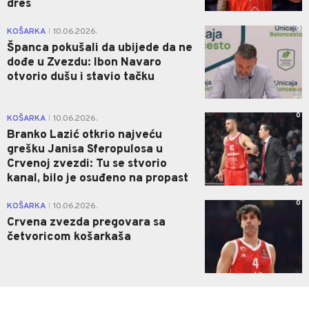
dres
0
KOŠARKA
10.06.2026.
|
Španca pokušali da ubijede da ne
dođe u Zvezdu: Ibon Navaro
otvorio dušu i stavio tačku
0
KOŠARKA
10.06.2026.
|
Branko Lazić otkrio najveću
grešku Janisa Sferopulosa u
Crvenoj zvezdi: Tu se stvorio
kanal, bilo je osuđeno na propast
0
KOŠARKA
10.06.2026.
|
Crvena zvezda pregovara sa
četvoricom košarkaša