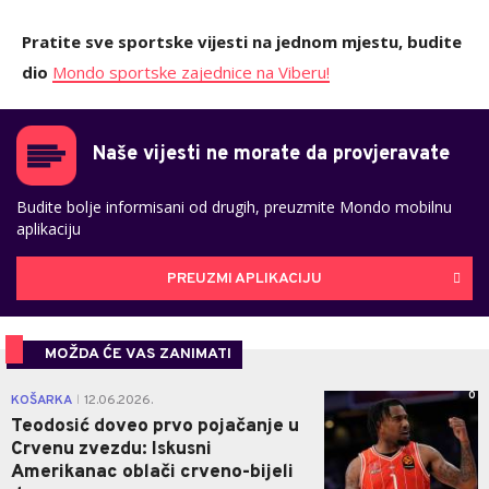
Pratite sve sportske vijesti na jednom mjestu, budite
dio
Mondo sportske zajednice na Viberu!
Naše vijesti ne morate da provjeravate
Budite bolje informisani od drugih, preuzmite Mondo mobilnu
aplikaciju
PREUZMI APLIKACIJU
MOŽDA ĆE VAS ZANIMATI
0
KOŠARKA
12.06.2026.
|
Teodosić doveo prvo pojačanje u
Crvenu zvezdu: Iskusni
Amerikanac oblači crveno-bijeli