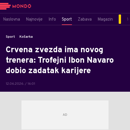
Naslovna
Najnovije
Info
Sport
Zabava
Magazin
M
Sport
Košarka
Crvena zvezda ima novog
trenera: Trofejni Ibon Navaro
dobio zadatak karijere
12.06.2026. / 16:01