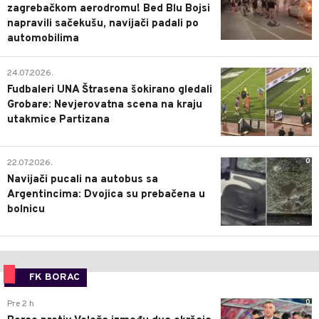
zagrebačkom aerodromu! Bed Blu Bojsi
napravili sačekušu, navijači padali po
automobilima
0
24.07.2026.
Fudbaleri UNA Štrasena šokirano gledali
Grobare: Nevjerovatna scena na kraju
utakmice Partizana
0
22.07.2026.
Navijači pucali na autobus sa
Argentincima: Dvojica su prebačena u
bolnicu
FK BORAC
0
Pre 2 h