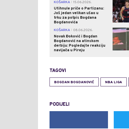
KOŠARKA
15.06.2026.
|
Utihnule priče o Partizanu:
Još jedan velikan ušao u
trku za potpis Bogdana
Bogdanovića
KOŠARKA
08.06.2026.
|
Novak Đoković i Bogdan
Bogdanović na atinskom
derbiju: Pogledajte reakciju
navijača u Pireju
TAGOVI
BOGDAN BOGDANOVIĆ
NBA LIGA
PODIJELI