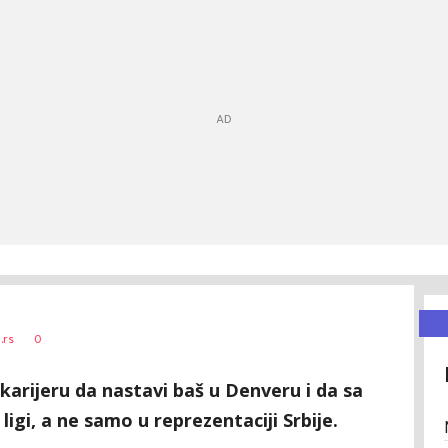
0
.rs
rijeru da nastavi baš u Denveru i da sa
gi, a ne samo u reprezentaciji Srbije.