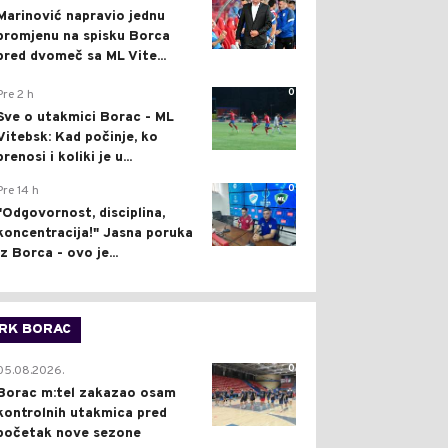
Marinović napravio jednu
promjenu na spisku Borca
pred dvomeč sa ML Vite...
0
Pre 2 h
Sve o utakmici Borac - ML
Vitebsk: Kad počinje, ko
prenosi i koliki je u...
0
Pre 14 h
"Odgovornost, disciplina,
koncentracija!" Jasna poruka
iz Borca - ovo je...
RK BORAC
0
05.08.2026.
Borac m:tel zakazao osam
kontrolnih utakmica pred
početak nove sezone