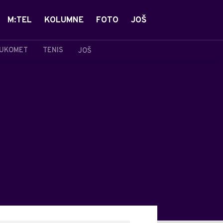
M:TEL
KOLUMNE
FOTO
JOŠ
UKOMET
TENIS
JOŠ