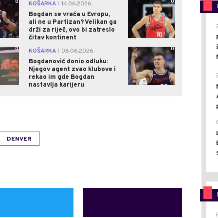
0
0
KOŠARKA
14.06.2026.
|
Bogdan se vraća u Evropu,
ali ne u Partizan? Velikan ga
drži za riječ, ovo bi zatreslo
čitav kontinent
0
0
KOŠARKA
08.06.2026.
|
Bogdanović donio odluku:
Njegov agent zvao klubove i
rekao im gde Bogdan
nastavlja karijeru
DENVER