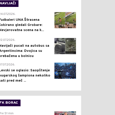
NAVIJAČI
0
24.07.2026.
Fudbaleri UNA Štrasena
šokirano gledali Grobare:
Nevjerovatna scena na k...
0
22.07.2026.
Navijači pucali na autobus sa
Argentincima: Dvojica su
prebačena u bolnicu
1
07.07.2026.
Levski se oglasio: Saopštenje
bugarskog šampiona nekoliko
sati pred meč ...
FK BORAC
0
Pre 51 min