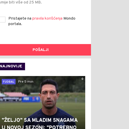
smije biti više od 25 MB.
Pristajete na
pravila korišćenja
Mondo
portala.
POŠALJI
NAJNOVIJE
0
Pre 5 min
FUDBAL
"ŽELJO" SA MLADIM SNAGAMA
U NOVOJ SEZONI: "POTREBNO