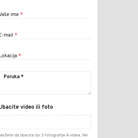
Vaše ime
*
E-mail
*
Lokacija
*
Ubacite video ili foto
Možete da ubacite do 3 fotografije ili videa. Ne