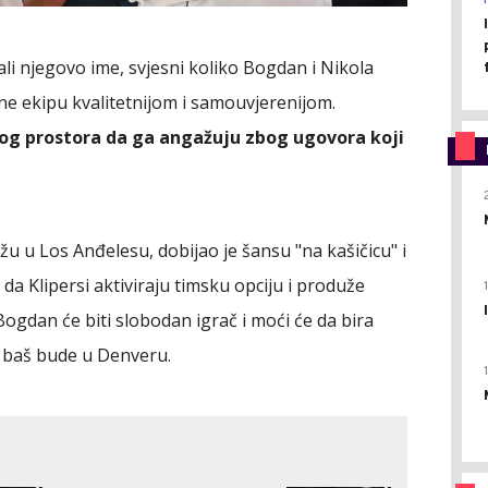
jali njegovo ime, svjesni koliko Bogdan i Nikola
ine ekipu kvalitetnijom i samouvjerenijom.
kog prostora da ga angažuju zbog ugovora koji
u u Los Anđelesu, dobijao je šansu "na kašičicu" i
a Klipersi aktiviraju timsku opciju i produže
ogdan će biti slobodan igrač i moći će da bira
o baš bude u Denveru.