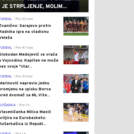
JE STRPLJENJE, MOLIM...
0
FUDBAL
Pre 33 min
|
Zvanično: Sarajevo protiv
Radnika igra na stadionu
Veleža
0
FUDBAL
Pre 47 min
|
Slobodan Medojević se vraća
u Vojvodinu: Kapiten ne može
bez svoje "star...
0
FUDBAL
Pre 51 min
|
Marinović napravio jednu
promjenu na spisku Borca
pred dvomeč sa ML Vite...
0
KOŠARKA
Pre 1 h
|
Vlaseničanka Milica Mazić
briljira na Eurobasketu:
Košarkašica iz Republ...
0
|