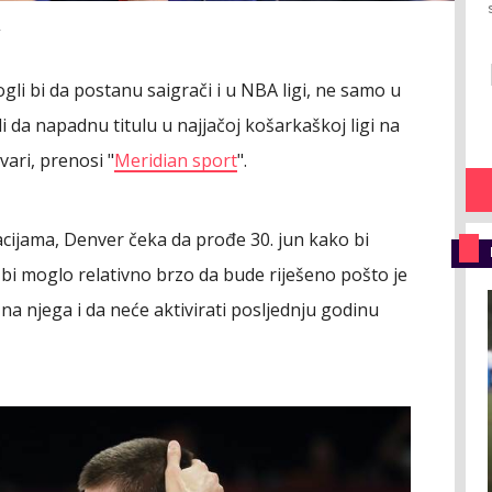
A
ogli bi da postanu saigrači i u NBA ligi, ne samo u
li da napadnu titulu u najjačoj košarkaškoj ligi na
vari, prenosi "
Meridian sport
".
ijama, Denver čeka da prođe 30. jun kako bi
bi moglo relativno brzo da bude riješeno pošto je
 na njega i da neće aktivirati posljednju godinu