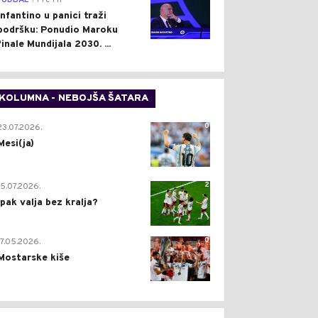
FUDBAL
Pre 1 h
Infantino u panici traži
podršku: Ponudio Maroku
finale Mundijala 2030. ...
KOLUMNA - NEBOJŠA ŠATARA
0
23.07.2026.
Mesi(ja)
2
15.07.2026.
Ipak valja bez kralja?
0
17.05.2026.
Mostarske kiše