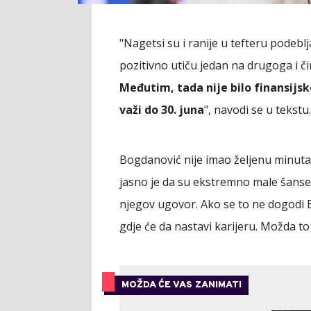
"Nagetsi su i ranije u tefteru podebl
pozitivno utiču jedan na drugoga i č
Međutim, tada nije bilo finansijs
važi do 30. juna
", navodi se u tekstu.
Bogdanović nije imao željenu minutaž
jasno je da su ekstremno male šanse d
njegov ugovor. Ako se to ne dogodi B
gdje će da nastavi karijeru. Možda t
MOŽDA ĆE VAS ZANIMATI