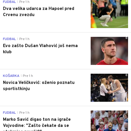
0
FUDBAL
Pre 1 h
|
Dva velika udarca za Hapoel pred
Crvenu zvezdu
0
FUDBAL
Pre 1 h
|
Evo zašto Dušan Vlahović još nema
klub
0
KOŠARKA
Pre 1 h
|
Novica Veličković: oženio poznatu
sportistkinju
0
FUDBAL
Pre 1 h
|
Marko Savić digao ton na igrače
Vojvodine: "Zašto čekate da se