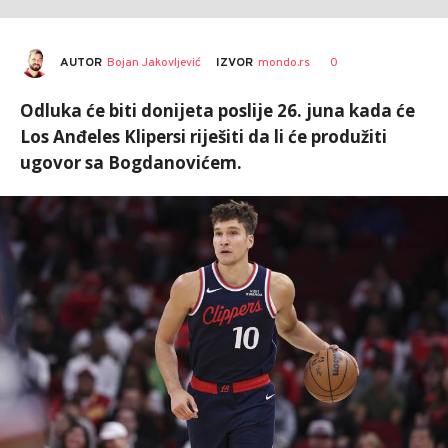
AUTOR
Bojan Jakovljević
0
IZVOR
mondo.rs
Odluka će biti donijeta poslije 26. juna kada će
Los Anđeles Klipersi riješiti da li će produžiti
ugovor sa Bogdanovićem.