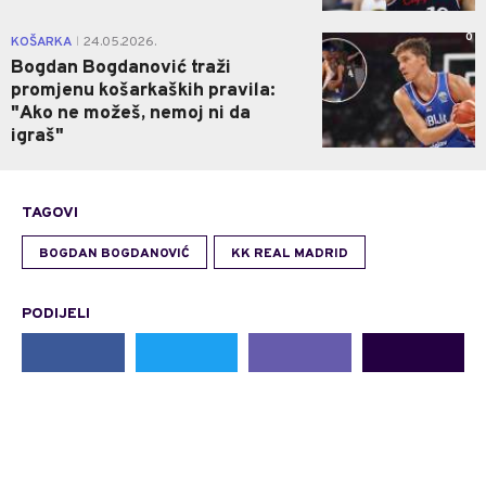
0
KOŠARKA
24.05.2026.
|
Bogdan Bogdanović traži
promjenu košarkaških pravila:
"Ako ne možeš, nemoj ni da
igraš"
TAGOVI
BOGDAN BOGDANOVIĆ
KK REAL MADRID
PODIJELI