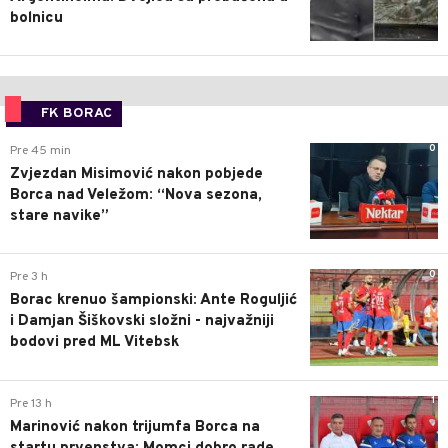
bolnicu
FK BORAC
0
Pre 45 min
Zvjezdan Misimović nakon pobjede
Borca nad Veležom: “Nova sezona,
stare navike”
0
Pre 3 h
Borac krenuo šampionski: Ante Roguljić
i Damjan Šiškovski složni - najvažniji
bodovi pred ML Vitebsk
1
Pre 13 h
Marinović nakon trijumfa Borca na