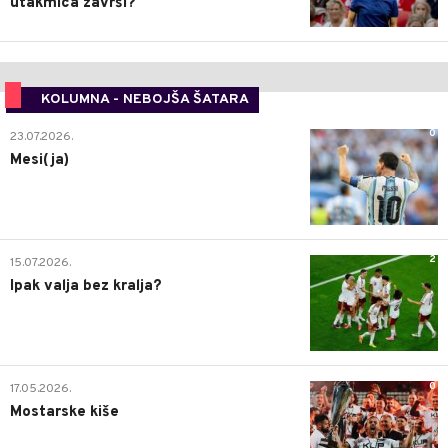
utakmica završi?"
KOLUMNA - NEBOJŠA ŠATARA
0
23.07.2026.
Mesi(ja)
2
15.07.2026.
Ipak valja bez kralja?
0
17.05.2026.
Mostarske kiše