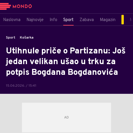
Naslovna
Najnovije
Info
Sport
Zabava
Magazin
M
Sport
Košarka
Utihnule priče o Partizanu: Još
jedan velikan ušao u trku za
potpis Bogdana Bogdanovića
15.06.2026. / 15:41