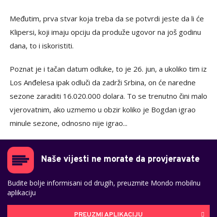
Međutim, prva stvar koja treba da se potvrdi jeste da li će
Klipersi, koji imaju opciju da produže ugovor na još godinu
dana, to i iskoristiti.
Poznat je i tačan datum odluke, to je 26. jun, a ukoliko tim iz
Los Anđelesa ipak odluči da zadrži Srbina, on će naredne
sezone zaraditi 16.020.000 dolara. To se trenutno čini malo
vjerovatnim, ako uzmemo u obzir koliko je Bogdan igrao
minule sezone, odnosno nije igrao...
Naše vijesti ne morate da provjeravate
Budite bolje informisani od drugih, preuzmite Mondo mobilnu
aplikaciju
PREUZMI APLIKACIJU