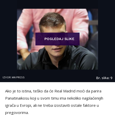
POGLEDAJ SLIKE
IZVOR: MN PRESS
Br. slika: 9
Ako je to istina, teško da će Real Madrid moći da parira
Panatinaikosu koji u svom timu ima nekoliko najplaćenijih
igrača u Evropi, ali ne treba izostaviti ostale faktore u
pregovorima.