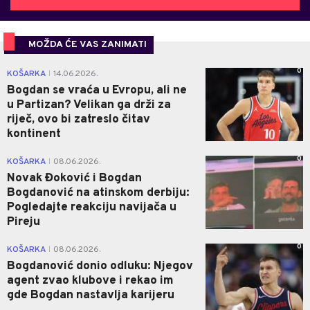
MOŽDA ĆE VAS ZANIMATI
0
KOŠARKA
14.06.2026.
|
Bogdan se vraća u Evropu, ali ne
u Partizan? Velikan ga drži za
riječ, ovo bi zatreslo čitav
kontinent
0
KOŠARKA
08.06.2026.
|
Novak Đoković i Bogdan
Bogdanović na atinskom derbiju:
Pogledajte reakciju navijača u
Pireju
0
KOŠARKA
08.06.2026.
|
Bogdanović donio odluku: Njegov
agent zvao klubove i rekao im
gde Bogdan nastavlja karijeru