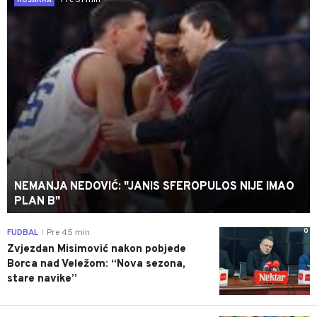
KOŠARKA
NEMANJA NEDOVIĆ: "JANIS SFEROPULOS NIJE IMAO
PLAN B"
0
FUDBAL
Pre 45 min
|
Zvjezdan Misimović nakon pobjede
Borca nad Veležom: “Nova sezona,
stare navike”