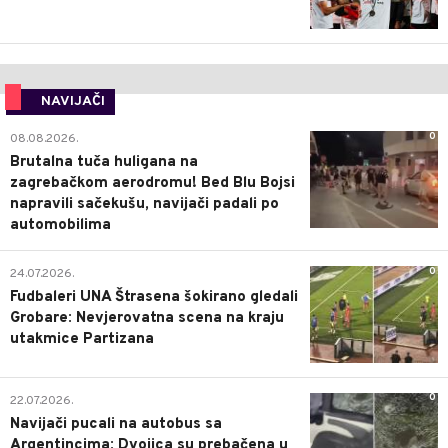
NAVIJAČI
0
08.08.2026.
Brutalna tuča huligana na
zagrebačkom aerodromu! Bed Blu Bojsi
napravili sačekušu, navijači padali po
automobilima
0
24.07.2026.
Fudbaleri UNA Štrasena šokirano gledali
Grobare: Nevjerovatna scena na kraju
utakmice Partizana
0
22.07.2026.
Navijači pucali na autobus sa
Argentincima: Dvojica su prebačena u