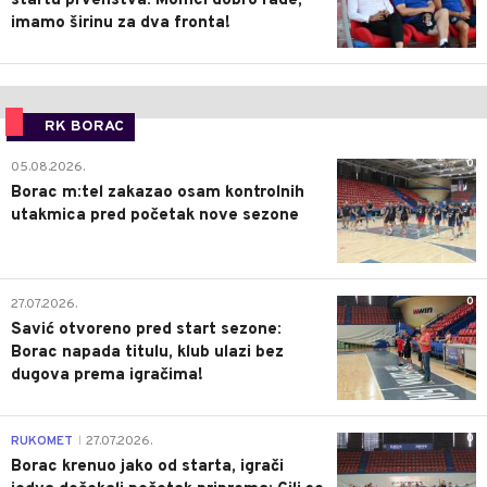
startu prvenstva: Momci dobro rade,
imamo širinu za dva fronta!
RK BORAC
0
05.08.2026.
Borac m:tel zakazao osam kontrolnih
utakmica pred početak nove sezone
0
27.07.2026.
Savić otvoreno pred start sezone:
Borac napada titulu, klub ulazi bez
dugova prema igračima!
0
RUKOMET
27.07.2026.
|
Borac krenuo jako od starta, igrači