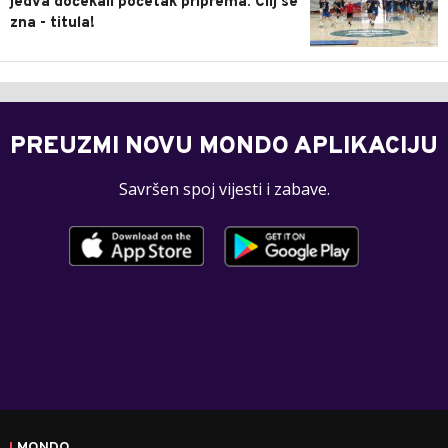
jedva dočekali početak priprema: Cilj se
zna - titula!
PREUZMI NOVU MONDO APLIKACIJU
Savršen spoj vijesti i zabave.
MONDO